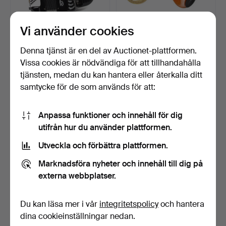
Vi använder cookies
DRAGSPEL. Zero Sette,
EVERT TAUBE
Castelfidardo, Itali…
MEMORABILIA. Fiol med
Denna tjänst är en del av Auctionet-plattformen.
stråke s…
Klubbades 13 dec 2024
Klubbades 14 okt 2024
Vissa cookies är nödvändiga för att tillhandahålla
13 bud
20 bud
tjänsten, medan du kan hantera eller återkalla ditt
421 USD
316 USD
samtycke för de som används för att:
Anpassa funktioner och innehåll för dig
utifrån hur du använder plattformen.
Utveckla och förbättra plattformen.
Marknadsföra nyheter och innehåll till dig på
externa webbplatser.
Du kan läsa mer i vår
integritetspolicy
och hantera
ORGANETT. C48 Phönix,
GITARR. Höfner, "Model
Tyskland, 1900-tal.
463", orkestermodel…
dina cookieinställningar nedan.
Klubbades 5 sep 2024
Klubbades 3 jul 2024