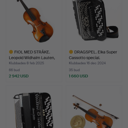
FIOL MED STRÅKE.
DRAGSPEL. Elka Super
Leopold Widhalm Lauten,
Cassotto special.
N…
Klubbades 8 feb 2025
Klubbades 16 dec 2024
66 bud
35 bud
2 942 USD
1 660 USD
Utvalt
Utvalt
föremål
föremål