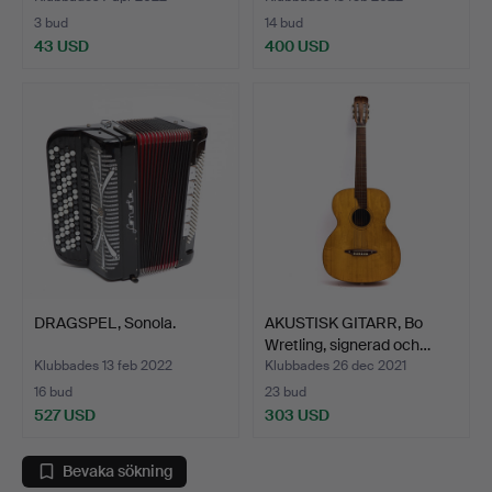
3 bud
14 bud
43 USD
400 USD
DRAGSPEL, Sonola.
AKUSTISK GITARR, Bo
Wretling, signerad och…
Klubbades 13 feb 2022
Klubbades 26 dec 2021
16 bud
23 bud
527 USD
303 USD
Bevaka sökning