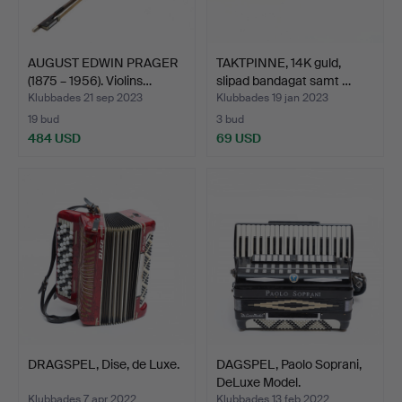
AUGUST EDWIN PRAGER
TAKTPINNE, 14K guld,
(1875 – 1956). Violins…
slipad bandagat samt …
Klubbades 21 sep 2023
Klubbades 19 jan 2023
19 bud
3 bud
484 USD
69 USD
DRAGSPEL, Dise, de Luxe.
DAGSPEL, Paolo Soprani,
DeLuxe Model.
Klubbades 7 apr 2022
Klubbades 13 feb 2022