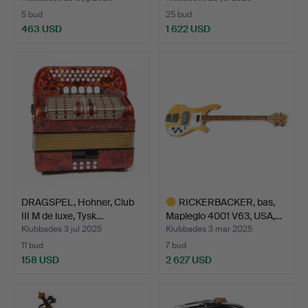
5 bud
25 bud
463 USD
1 622 USD
DRAGSPEL, Hohner, Club
RICKERBACKER, bas,
III M de luxe, Tysk…
Mapleglo 4001 V63, USA,…
Klubbades 3 jul 2025
Klubbades 3 mar 2025
11 bud
7 bud
158 USD
2 627 USD
Utvalt
föremål