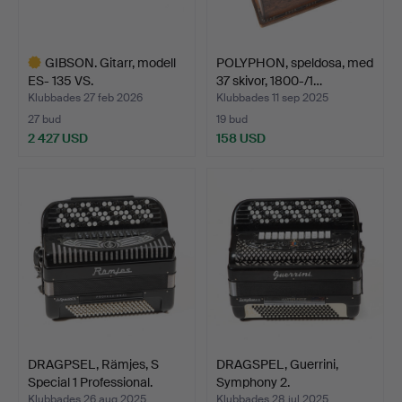
GIBSON. Gitarr, modell
POLYPHON, speldosa, med
ES- 135 VS.
37 skivor, 1800-/1…
Klubbades 27 feb 2026
Klubbades 11 sep 2025
27 bud
19 bud
2 427 USD
158 USD
Utvalt
föremål
DRAGPSEL, Rämjes, S
DRAGSPEL, Guerrini,
Special 1 Professional.
Symphony 2.
Klubbades 26 aug 2025
Klubbades 28 jul 2025