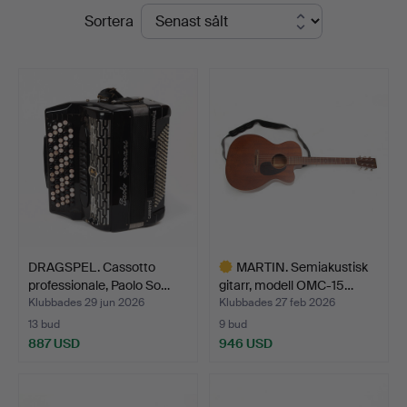
Slutpriser
Sortera
DRAGSPEL. Cassotto
MARTIN. Semiakustisk
professionale, Paolo So…
gitarr, modell OMC-15…
Klubbades 29 jun 2026
Klubbades 27 feb 2026
13 bud
9 bud
887 USD
946 USD
Utvalt
föremål