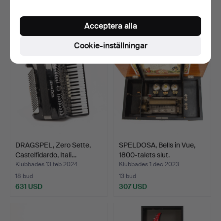
6 bud
12 bud
190 USD
422 USD
Acceptera alla
Cookie-inställningar
DRAGSPEL, Zero Sette,
SPELDOSA, Bells in Vue,
Castelfidardo, Itali…
1800-talets slut.
Klubbades 13 feb 2024
Klubbades 1 dec 2023
18 bud
13 bud
631 USD
307 USD