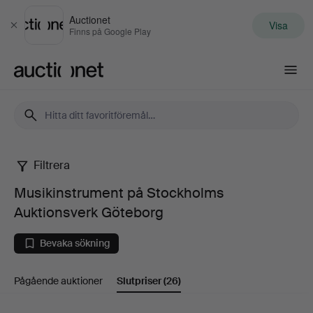
Auctionet
Visa
Stäng
Finns på Google Play
Auctionet.com
Filtrera
Musikinstrument
Musikinstrument på Stockholms
på
Auktionsverk Göteborg
Stockholms
Bevaka sökning
Auktionsverk
Pågående auktioner
Slutpriser
(26)
Göteborg