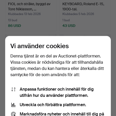
FIOL och stråke, byggd av
KEYBOARD, Roland E-15,
Tore Niklasson, …
1900-tal.
Klubbades 13 feb 2026
Klubbades 5 feb 2026
13 bud
1 bud
86 USD
43 USD
Vi använder cookies
Denna tjänst är en del av Auctionet-plattformen.
Vissa cookies är nödvändiga för att tillhandahålla
tjänsten, medan du kan hantera eller återkalla ditt
samtycke för de som används för att:
Anpassa funktioner och innehåll för dig
GITARR, akustisk, AB
GITARR, akustisk, Shiro SR-
utifrån hur du använder plattformen.
Herman Carlsson Levin…
8, Japan, 1970-…
Klubbades 28 jan 2026
Klubbades 26 dec 2025
Utveckla och förbättra plattformen.
8 bud
14 bud
64 USD
106 USD
Marknadsföra nyheter och innehåll till dig på