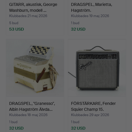
GITARR, akustisk, George
DRAGSPEL, Marietta,
Washburn, modell …
Hagström.
Klubbades 21 maj 2026
Klubbades 19 maj 2026
5 bud
1 bud
53 USD
32 USD
DRAGSPEL, "Granesso",
FÖRSTÄRKARE, Fender
Albin Hagström Älvda…
Squier Champ 15.
Klubbades 18 maj 2026
Klubbades 29 apr 2026
1 bud
1 bud
32 USD
32 USD