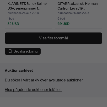
KLARINETT, Bundy Selmer
GITARR, akustisk, Herman
USA, serienummer 1…
Carlson Levin, 19…
Klubbades 25 aug 2025
Klubbades 25 aug 2025
1 bud
6 bud
32 USD
69 USD
Visa fler föremål
Bevaka sökning
Auktionsarkivet
Du söker i vårt arkiv över avslutade auktioner.
Visa pågående auktioner istället.