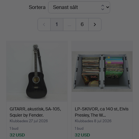
Slutpriser
Sortera
1
…
6
GITARR, akustisk, SA-105,
LP-SKIVOR, ca 140 st, Elvis
Squier by Fender.
Presley, The W…
Klubbades 27 jul 2026
Klubbades 8 jul 2026
1 bud
1 bud
32 USD
32 USD