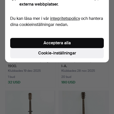
externa webbplatser.
Du kan läsa mer i vår
integritetspolicy
och hantera
dina cookieinställningar nedan.
Acceptera alla
Cookie-inställningar
FIOL, märkt Salzard, tidigt
GITARR, Westone, Thunder
1900.
I-A.
Klubbades 19 dec 2025
Klubbades 28 nov 2025
1 bud
20 bud
32 USD
180 USD