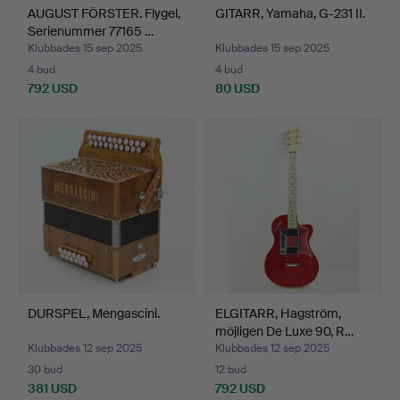
AUGUST FÖRSTER. Flygel,
GITARR, Yamaha, G-231 II.
Serienummer 77165 …
Klubbades 15 sep 2025
Klubbades 15 sep 2025
4 bud
4 bud
792 USD
80 USD
DURSPEL, Mengascini.
ELGITARR, Hagström,
möjligen De Luxe 90, R…
Klubbades 12 sep 2025
Klubbades 12 sep 2025
30 bud
12 bud
381 USD
792 USD