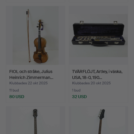
FIOL och stråke, Julius
TVÄRFLÖJT, Artley, i väska,
Heinrich Zimmerman…
USA, 18-0, 190…
Klubbades 22 okt 2025
Klubbades 20 okt 2025
11 bud
1 bud
80 USD
32 USD