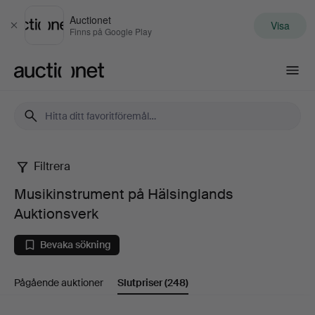
Auctionet
Visa
Stäng
Finns på Google Play
Auctionet.com
Filtrera
Musikinstrument
Musikinstrument på Hälsinglands
på
Auktionsverk
Hälsinglands
Bevaka sökning
Auktionsverk
Pågående auktioner
Slutpriser
(248)