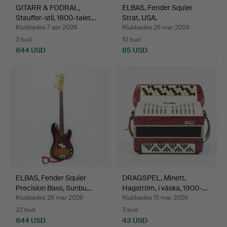
GITARR & FODRAL,
ELBAS, Fender Squier
Stauffer-stil, 1800-talet…
Strat, USA.
Klubbades 7 apr 2026
Klubbades 26 mar 2026
3 bud
10 bud
844 USD
85 USD
ELBAS, Fender Squier
DRAGSPEL, Minett,
Precision Bass, Sunbu…
Hagström, i väska, 1900-…
Klubbades 26 mar 2026
Klubbades 13 mar 2026
22 bud
3 bud
844 USD
43 USD