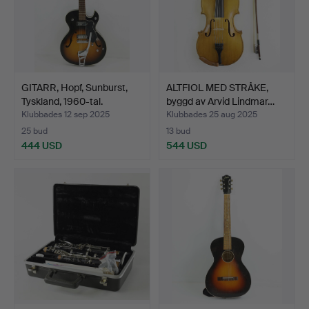
GITARR, Hopf, Sunburst,
ALTFIOL MED STRÅKE,
Tyskland, 1960-tal.
byggd av Arvid Lindmar…
Klubbades 12 sep 2025
Klubbades 25 aug 2025
25 bud
13 bud
444 USD
544 USD