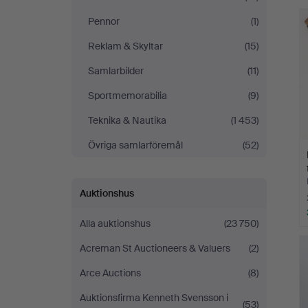
Pennor
(1)
Reklam & Skyltar
(15)
Samlarbilder
(11)
Sportmemorabilia
(9)
Teknika & Nautika
(1 453)
Övriga samlarföremål
(52)
Auktionshus
Alla auktionshus
(23 750)
Acreman St Auctioneers & Valuers
(2)
Arce Auctions
(8)
Auktionsfirma Kenneth Svensson i
(53)