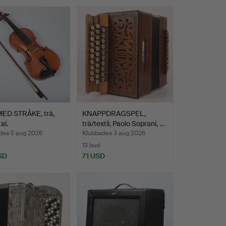
MED STRÅKE, trä,
KNAPPDRAGSPEL,
al.
trä/textil, Paolo Soprani, …
des 5 aug 2026
Klubbades 3 aug 2026
13 bud
SD
71 USD