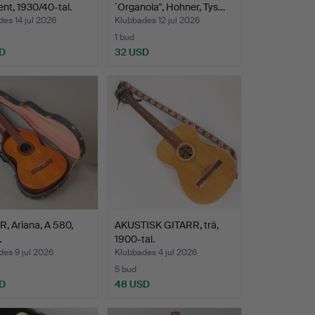
ent, 1930/40-tal.
´Organola", Hohner, Tys…
es 14 jul 2026
Klubbades 12 jul 2026
1 bud
D
32 USD
, Ariana, A 580,
AKUSTISK GITARR, trä,
.
1900-tal.
es 9 jul 2026
Klubbades 4 jul 2026
5 bud
D
48 USD