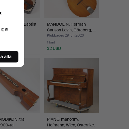
r.
Efter Johann Baptist
MANDOLIN, Herman
ingar
tzer, Eti…
Carlson Levin, Göteborg, …
es 1 jul 2026
Klubbades 29 jun 2026
1 bud
 USD
32 USD
a alla
ODIKON, trä,
PIANO, mahogny,
900-tal.
Hofmann, Wien, Österrike.