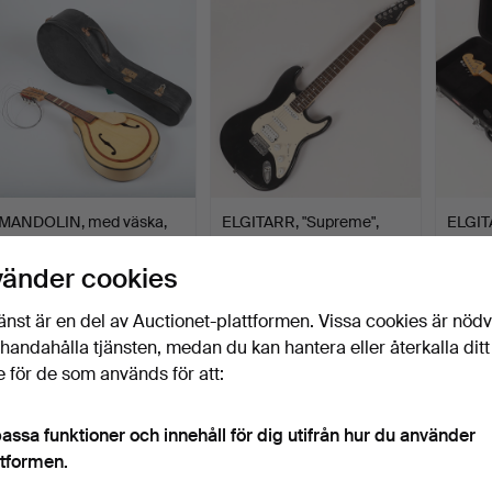
MANDOLIN, med väska,
ELGITARR, "Supreme",
ELGIT
nr. 3301, Bruno Eberh…
solitt trä, Wilkinson…
Strato
trä, …
Klubbades 3 jul 2026
Klubbades 2 jul 2026
Klubbad
vänder cookies
2 bud
1 bud
1 bud
37 USD
32 USD
264 
änst är en del av Auctionet-plattformen. Vissa cookies är nöd
illhandahålla tjänsten, medan du kan hantera eller återkalla ditt
 för de som används för att:
assa funktioner och innehåll för dig utifrån hur du använder
ttformen.