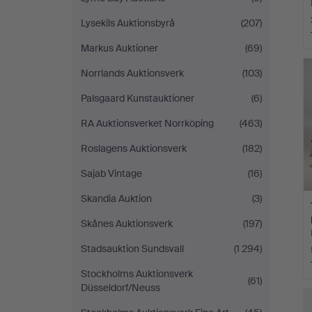
Lysekils Auktionsbyrå
(207)
Markus Auktioner
(69)
Norrlands Auktionsverk
(103)
Palsgaard Kunstauktioner
(6)
RA Auktionsverket Norrköping
(463)
Roslagens Auktionsverk
(182)
Sajab Vintage
(16)
Skandia Auktion
(3)
Skånes Auktionsverk
(197)
Stadsauktion Sundsvall
(1 294)
Stockholms Auktionsverk
(61)
Düsseldorf/Neuss