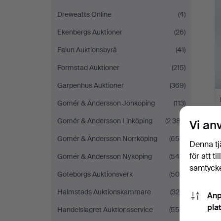
Dreweatts Online
(4)
Ekenbergs Auktioner
(26)
Falun Auktionsbyrå
(41)
Formstad Auktioner
(215)
Garpenhus Auktioner
(369)
Gomér & Andersson Jönköping
(113)
Gomér & Andersson Linköping
(2 387)
Vi an
Gomér & Andersson Norrköping
(655)
Denna tj
för att t
Gomér & Andersson Nyköping
(545)
samtycke
Göteborgs Auktionsverk
(509)
Halmstads Auktionskammare
(328)
Anp
pla
Handelslagret Auktionsservice
(556)