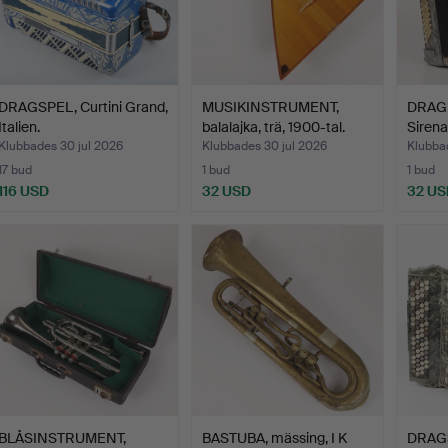
DRAGSPEL, Curtini Grand,
MUSIKINSTRUMENT,
DRAGP
Italien.
balalajka, trä, 1900-tal.
Sirena 
Klubbades 30 jul 2026
Klubbades 30 jul 2026
Klubbad
17 bud
1 bud
1 bud
116 USD
32 USD
32 US
BLÅSINSTRUMENT,
BASTUBA, mässing, I K
DRAGS