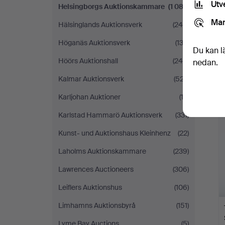
Utv
Helsingborgs Auktionskammare
(1 087)
Mar
Hälsinglands Auktionsverk
(248)
Höganäs Auktionsverk
(132)
Du kan l
Höörs Auktionshall
(245)
nedan.
Kalmar Auktionsverk
(527)
Karljohan Auktioner
(13)
Karlstad Hammarö Auktionsverk
(331)
Kunst- und Auktionshaus Kleinhenz
(22)
Laholms Auktionskammare
(239)
Lawrences Auctioneers
(306)
Leiflers Auktionshus
(106)
Limhamns Auktionsbyrå
(151)
Lyme Bay Auctions
(5)