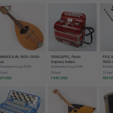
MANDOLIN, 1800-/1900-
DRAGSPEL, Paolo
FIOL 
tal.
Soprani, Italien.
1900-t
Klubbades 6 aug 2026
Klubbades 5 aug 2026
Klubba
2 bud
29 bud
22 bud
37 USD
1 442 USD
169 U