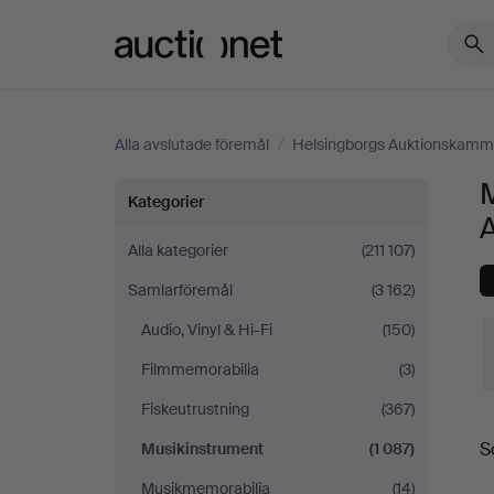
Auctionet.com
Alla avslutade föremål
/
Helsingborgs Auktionskamm
Musikinstrument
Kategorier
på
Alla kategorier
(211 107)
Samlarföremål
(3 162)
Helsingborgs
Audio, Vinyl & Hi-Fi
(150)
Auktionskammare
Filmmemorabilia
(3)
Fiskeutrustning
(367)
S
S
Musikinstrument
(1 087)
Musikmemorabilia
(14)