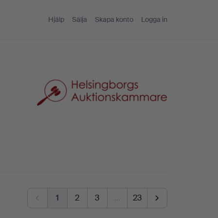
Hjälp
Sälja
Skapa konto
Logga in
1
2
3
…
23