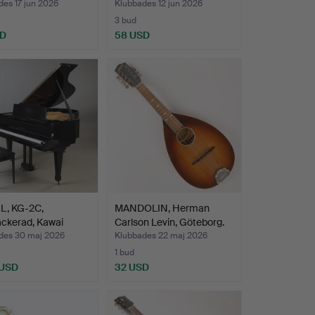
es 17 jun 2026
Klubbades 12 jun 2026
3 bud
SD
58 USD
L, KG-2C,
MANDOLIN, Herman
ackerad, Kawai
Carlson Levin, Göteborg.
a…
des 30 maj 2026
Klubbades 22 maj 2026
1 bud
 USD
32 USD