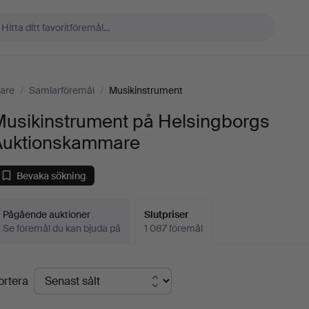
are
/
Samlarföremål
/
Musikinstrument
Musikinstrument på Helsingborgs
Auktionskammare
Bevaka sökning
Pågående auktioner
Slutpriser
Se föremål du kan bjuda på
1 087 föremål
lutpriser
ortera