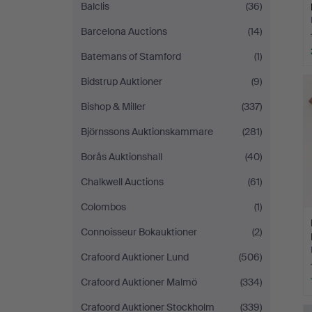
Balclis
(36)
Barcelona Auctions
(14)
Batemans of Stamford
(1)
Bidstrup Auktioner
(9)
Bishop & Miller
(337)
Björnssons Auktionskammare
(281)
Borås Auktionshall
(40)
Chalkwell Auctions
(61)
Colombos
(1)
Connoisseur Bokauktioner
(2)
Crafoord Auktioner Lund
(506)
Crafoord Auktioner Malmö
(334)
Crafoord Auktioner Stockholm
(339)