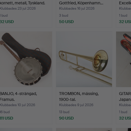
kornett, metall, Tyskland.
Gottfried, Köpenhamn…
Excell
Klubbades 23 jul 2026
Klubbades 16 jul 2026
Klubbad
1 bud
3 bud
1 bud
32 USD
50 USD
32 US
BANJO, 4-strängad,
TROMBON, mässing,
GITARR
Framus.
1900-tal.
Japan
Klubbades 10 jul 2026
Klubbades 9 jul 2026
Klubbad
16 bud
13 bud
1 bud
111 USD
90 USD
32 US