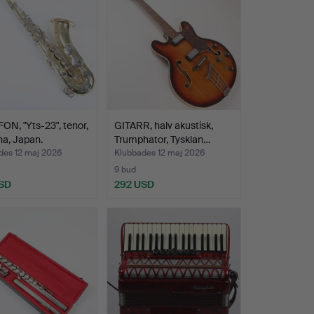
N, "Yts-23", tenor,
GITARR, halv akustisk,
a, Japan.
Trumphator, Tysklan…
des 12 maj 2026
Klubbades 12 maj 2026
9 bud
SD
292 USD