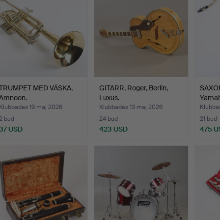
TRUMPET MED VÄSKA,
GITARR, Roger, Berlin,
SAXOFO
Amnoon.
Luxus.
Yamah
Klubbades 19 maj 2026
Klubbades 13 maj 2026
Klubba
2 bud
24 bud
21 bud
37 USD
423 USD
475 U