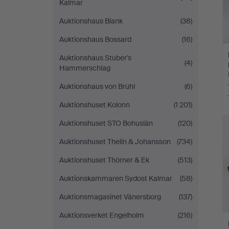
Kalmar
Auktionshaus Blank
(38)
Auktionshaus Bossard
(16)
Auktionshaus Stuber's
(4)
Hammerschlag
Auktionshaus von Brühl
(6)
Auktionshuset Kolonn
(1 201)
Auktionshuset STO Bohuslän
(120)
Auktionshuset Thelin & Johansson
(734)
Auktionshuset Thörner & Ek
(513)
Auktionskammaren Sydost Kalmar
(58)
Auktionsmagasinet Vänersborg
(137)
Auktionsverket Engelholm
(216)