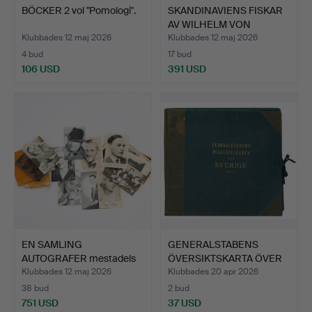
BÖCKER 2 vol "Pomologi".
SKANDINAVIENS FISKAR
AV WILHELM VON
WRIGHT…
Klubbades 12 maj 2026
Klubbades 12 maj 2026
4 bud
17 bud
106 USD
391 USD
EN SAMLING
GENERALSTABENS
AUTOGRAFER mestadels
ÖVERSIKTSKARTA ÖVER
1930/40-ta…
SVERIGE…
Klubbades 12 maj 2026
Klubbades 20 apr 2026
38 bud
2 bud
751 USD
37 USD