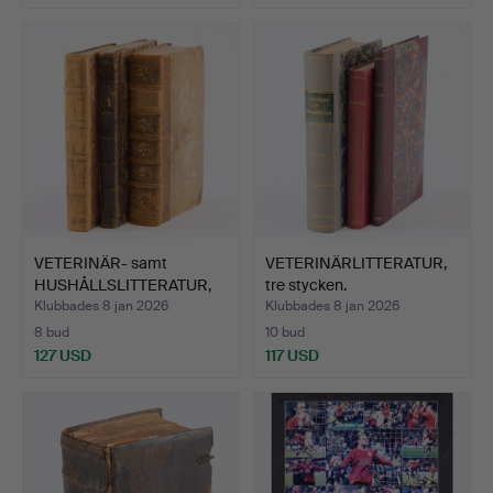
VETERINÄR- samt
VETERINÄRLITTERATUR,
HUSHÅLLSLITTERATUR,
tre stycken.
tre st…
Klubbades 8 jan 2026
Klubbades 8 jan 2026
8 bud
10 bud
127 USD
117 USD