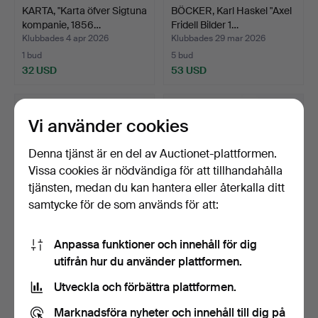
KARTA, "Karta öfver Sigtuna
BÖCKER, Karl Haskel "Axel
kompanie, 1856…
Fridell Bilder 1…
Klubbades 4 apr 2026
Klubbades 29 mar 2026
1 bud
5 bud
32 USD
53 USD
Vi använder cookies
Denna tjänst är en del av Auctionet-plattformen.
Vissa cookies är nödvändiga för att tillhandahålla
tjänsten, medan du kan hantera eller återkalla ditt
samtycke för de som används för att:
Anpassa funktioner och innehåll för dig
BOK "Henry Moore" med
BOK "Slottsteatrarna på
utifrån hur du använder plattformen.
personlig dedikation.
Drottningholm och …
Klubbades 27 mar 2026
Klubbades 27 mar 2026
Utveckla och förbättra plattformen.
5 bud
1 bud
59 USD
32 USD
Marknadsföra nyheter och innehåll till dig på