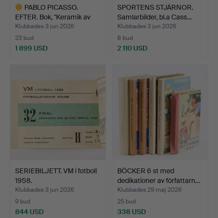
PABLO PICASSO.
SPORTENS STJÄRNOR.
EFTER. Bok, "Keramik av
Samlarbilder, bl.a Cass…
Pic…
Klubbades 3 jun 2026
Klubbades 3 jun 2026
23 bud
8 bud
1 899 USD
2 110 USD
Utvalt
föremål
SERIEBILJETT. VM i fotboll
BÖCKER 6 st med
1958.
dedikationer av författarn…
Klubbades 3 jun 2026
Klubbades 29 maj 2026
9 bud
25 bud
844 USD
338 USD