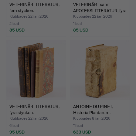
VETERINÄRLITTERATUR,
VETERINÄR- samt
fem stycken.
APOTEKSLITTERATUR, fyra
st…
Klubbades 22 jan 2026
Klubbades 22 jan 2026
2 bud
1 bud
85 USD
85 USD
VETERINÄRLITTERATUR,
ANTOINE DU PINET,
fyra stycken.
Historia Plantarum.
Klubbades 22 jan 2026
Klubbades 8 jan 2026
6 bud
11 bud
95 USD
633 USD