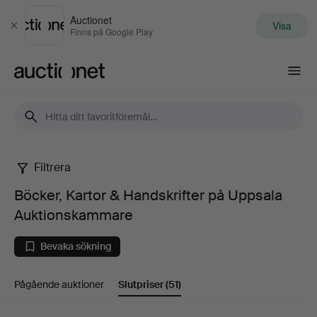
Auctionet
Visa
Stäng
Finns på Google Play
Auctionet.com
Filtrera
Böcker,
Böcker, Kartor & Handskrifter på Uppsala
Kartor
Auktionskammare
&
Bevaka sökning
Handskrifter
Pågående auktioner
Slutpriser
(51)
på