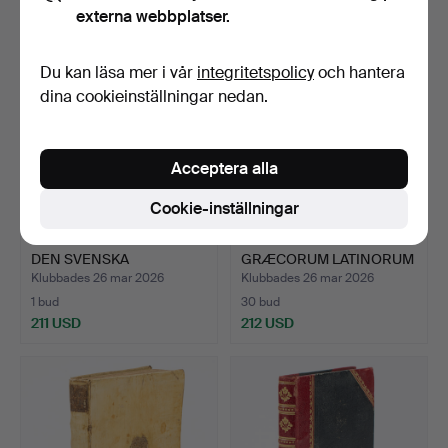
externa webbplatser.
Du kan läsa mer i vår
integritetspolicy
och hantera
dina cookieinställningar nedan.
Acceptera alla
Cookie-inställningar
GUSTAF ELGENSTIERNA -
BIBLE. BIBLIORUM
DEN SVENSKA
GRÆCORUM LATINORUM
GENEAOLO…
QUE PA…
Klubbades 26 mar 2026
Klubbades 26 mar 2026
1 bud
30 bud
211 USD
212 USD