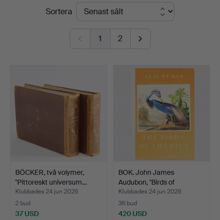
Slutpriser
Sortera
Uppsala
Auktionskammare
1
2
BÖCKER, två volymer,
BOK. John James
"Pittoreskt universum…
Audubon, "Birds of
America…
Klubbades 24 jun 2026
Klubbades 24 jun 2026
2 bud
36 bud
37 USD
420 USD