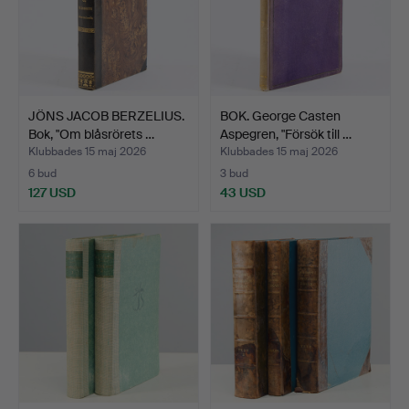
JÖNS JACOB BERZELIUS.
BOK. George Casten
Bok, "Om blåsrörets …
Aspegren, "Försök till …
Klubbades 15 maj 2026
Klubbades 15 maj 2026
6 bud
3 bud
127 USD
43 USD