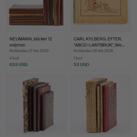
NEUMANN, böcker 12
CARL KYLBERG. EFTER.
volymer.
"ABCD i LANTBRUK", We…
Klubbades 27 feb 2026
Klubbades 26 feb 2026
4 bud
1 bud
633 USD
53 USD