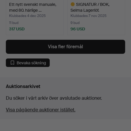
Ett nytt svenskt manuale,
SIGNATUR / BOK,
med 80. härlige …
Selma Lagerlöf.
Klubbades 4 dec 2025
Klubbades 7 nov 2025
11 bud
9 bud
317 USD
96 USD
Utvalt
föremål
Visa fler föremål
Bevaka sökning
Auktionsarkivet
Du söker i vårt arkiv över avslutade auktioner.
Visa pågående auktioner istället.