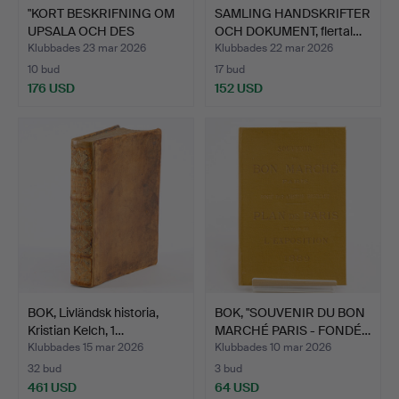
"KORT BESKRIFNING OM
SAMLING HANDSKRIFTER
UPSALA OCH DES
OCH DOKUMENT, flertal…
ANTIQU…
Klubbades 23 mar 2026
Klubbades 22 mar 2026
10 bud
17 bud
176 USD
152 USD
BOK, Livländsk historia,
BOK, "SOUVENIR DU BON
Kristian Kelch, 1…
MARCHÉ PARIS - FONDÉ…
Klubbades 15 mar 2026
Klubbades 10 mar 2026
32 bud
3 bud
461 USD
64 USD