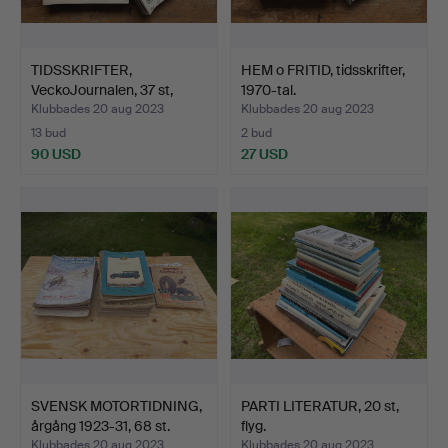
TIDSSKRIFTER,
HEM o FRITID, tidsskrifter,
VeckoJournalen, 37 st,
1970-tal.
1920-…
Klubbades 20 aug 2023
Klubbades 20 aug 2023
13 bud
2 bud
90 USD
27 USD
SVENSK MOTORTIDNING,
PARTI LITERATUR, 20 st,
årgång 1923-31, 68 st.
flyg.
Klubbades 20 aug 2023
Klubbades 20 aug 2023