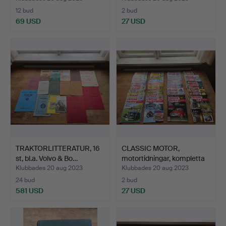
12 bud
2 bud
69 USD
27 USD
TRAKTORLITTERATUR, 16
CLASSIC MOTOR,
st, bl.a. Volvo & Bo…
motortidningar, kompletta
å…
Klubbades 20 aug 2023
Klubbades 20 aug 2023
24 bud
2 bud
581 USD
27 USD