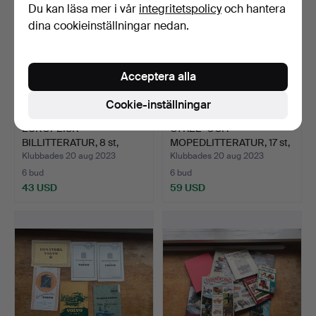
Du kan läsa mer i vår
integritetspolicy
och hantera
dina cookieinställningar nedan.
Acceptera alla
Cookie-inställningar
EUROPEISK
CYKEL- OCH
BILLITTERATUR, 8 st,
MOPEDLITTERATUR, 17 st,
Volkswagen,…
Sachs, …
Klubbades 20 aug 2023
Klubbades 20 aug 2023
6 bud
6 bud
43 USD
59 USD