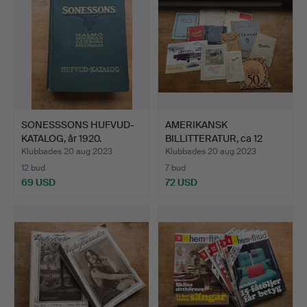
SONESSSONS HUFVUD-
AMERIKANSK
KATALOG, år 1920.
BILLITTERATUR, ca 12
delar, på …
Klubbades 20 aug 2023
Klubbades 20 aug 2023
12 bud
7 bud
69 USD
72 USD