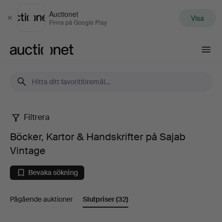
Auctionet
Visa
Stäng
Finns på Google Play
Auctionet.com
Filtrera
Böcker,
Böcker, Kartor & Handskrifter på Sajab
Kartor
Vintage
&
Bevaka sökning
Handskrifter
Pågående auktioner
Slutpriser
(32)
på