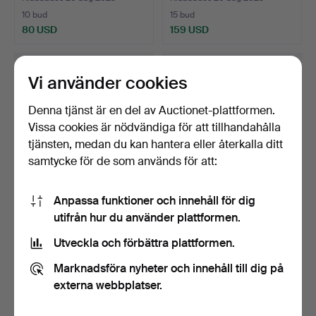
10 bud
15 bud
80 USD
159 USD
Vi använder cookies
Denna tjänst är en del av Auctionet-plattformen.
Vissa cookies är nödvändiga för att tillhandahålla
tjänsten, medan du kan hantera eller återkalla ditt
samtycke för de som används för att:
Anpassa funktioner och innehåll för dig
MOTORTIDNINGAR,
TEKNISKA HANDBÖCKER,
utifrån hur du använder plattformen.
Teknikens Värld & Teknik f…
24 st, Ångmaskiner, m…
Klubbades 20 aug 2023
Klubbades 20 aug 2023
Utveckla och förbättra plattformen.
1 bud
16 bud
22 USD
154 USD
Marknadsföra nyheter och innehåll till dig på
externa webbplatser.