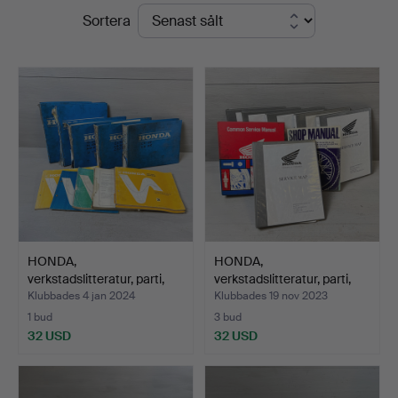
Slutpriser
Sortera
Sajab
Vintage
HONDA,
HONDA,
verkstadslitteratur, parti,
verkstadslitteratur, parti,
1970/80…
1970/80…
Klubbades 4 jan 2024
Klubbades 19 nov 2023
1 bud
3 bud
32 USD
32 USD