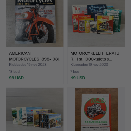
AMERICAN
MOTORCYKELLITTERATU
MOTORCYCLES 1898-1981,
R, 11 st, 1900-talets s…
bok, Jerry…
Klubbades 19 nov 2023
Klubbades 19 nov 2023
18 bud
7 bud
99 USD
49 USD