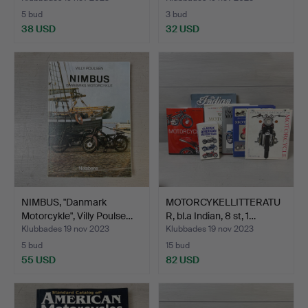
5 bud
3 bud
38 USD
32 USD
NIMBUS, "Danmark
MOTORCYKELLITTERATU
Motorcykle", Villy Poulse…
R, bl.a Indian, 8 st, 1…
Klubbades 19 nov 2023
Klubbades 19 nov 2023
5 bud
15 bud
55 USD
82 USD