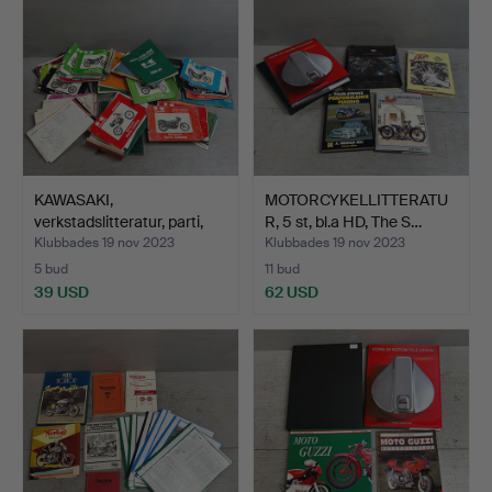
KAWASAKI,
MOTORCYKELLITTERATU
verkstadslitteratur, parti,
R, 5 st, bl.a HD, The S…
1970…
Klubbades 19 nov 2023
Klubbades 19 nov 2023
5 bud
11 bud
39 USD
62 USD