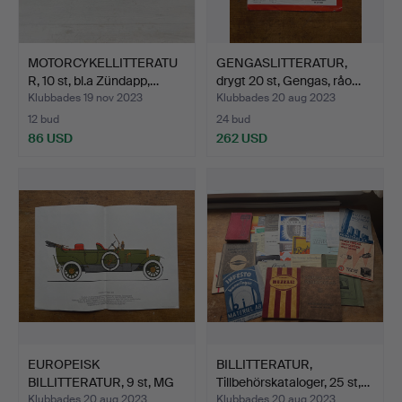
MOTORCYKELLITTERATU
GENGASLITTERATUR,
R, 10 st, bl.a Zündapp,…
drygt 20 st, Gengas, råo…
Klubbades 19 nov 2023
Klubbades 20 aug 2023
12 bud
24 bud
86 USD
262 USD
EUROPEISK
BILLITTERATUR,
BILLITTERATUR, 9 st, MG
Tillbehörskataloger, 25 st,…
Workshop…
Klubbades 20 aug 2023
Klubbades 20 aug 2023