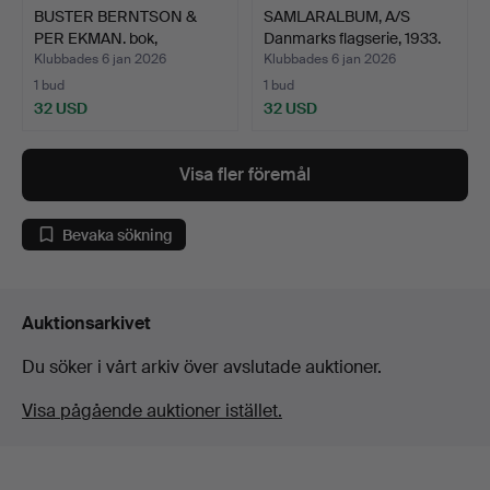
BUSTER BERNTSON &
SAMLARALBUM, A/S
PER EKMAN. bok,
Danmarks flagserie, 1933.
"Scandin…
Klubbades 6 jan 2026
Klubbades 6 jan 2026
1 bud
1 bud
32 USD
32 USD
Visa fler föremål
Bevaka sökning
Auktionsarkivet
Du söker i vårt arkiv över avslutade auktioner.
Visa pågående auktioner istället.