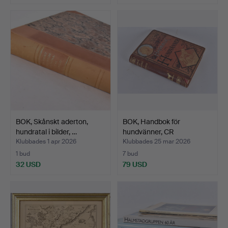
BOK, Skånskt aderton,
BOK, Handbok för
hundratal i bilder, …
hundvänner, CR
Sundström,…
Klubbades 1 apr 2026
Klubbades 25 mar 2026
1 bud
7 bud
32 USD
79 USD