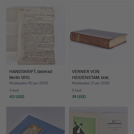
HANDSKRIFT, daterad
VERNER VON
Berlin 1810.
HEIDENSTAM. bok;
Folungaträdet …
Klubbades 30 jan 2026
Klubbades 21 jan 2026
3 bud
5 bud
43 USD
74 USD