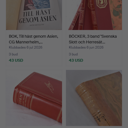
BOK, Till häst genom Asien,
BÖCKER, 3 band "Svenska
CG Mannerheim,…
Slott och Herresät…
Klubbades 6 jul 2026
Klubbades 6 jun 2026
3 bud
3 bud
43 USD
43 USD