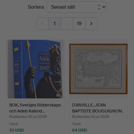
Slutpriser
Sortera
Halmstads
Auktionskammare
1
…
19
BOK, Sveriges Ridderskaps
D'ANVILLE, JEAN
och Adels Kalend…
BAPTISTE BOUGUIGNON.
karta…
Klubbades 30 jul 2026
Klubbades 24 jul 2026
1 bud
1 bud
32 USD
64 USD