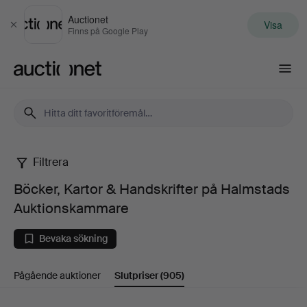
Auctionet
Visa
Stäng
Finns på Google Play
Auctionet.com
Filtrera
Böcker,
Böcker, Kartor & Handskrifter på Halmstads
Kartor
Auktionskammare
&
Bevaka sökning
Handskrifter
Pågående auktioner
Slutpriser
(905)
på