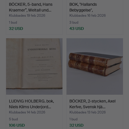
BÖCKER, 5-band, Hans
BOK, "Hallands
Kraemer”, Weltall und…
Bebyggelse",
Hallandsposten…
Klubbades 19 feb 2026
Klubbades 16 feb 2026
1 bud
3 bud
32 USD
43 USD
LUDVIG HOLBERG. bok,
BÖCKER, 2-stycken, Axel
Niels Klims Underjord…
Kerfve, Svensk hjä…
Klubbades 14 feb 2026
Klubbades 13 feb 2026
5 bud
1 bud
106 USD
32 USD