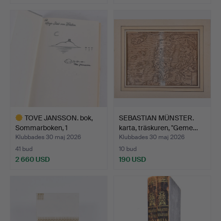
TOVE JANSSON. bok,
SEBASTIAN MÜNSTER.
Sommarboken, 1
karta, träskuren, "Geme…
upplagan…
Klubbades 30 maj 2026
Klubbades 30 maj 2026
41 bud
10 bud
2 660 USD
190 USD
Utvalt
föremål