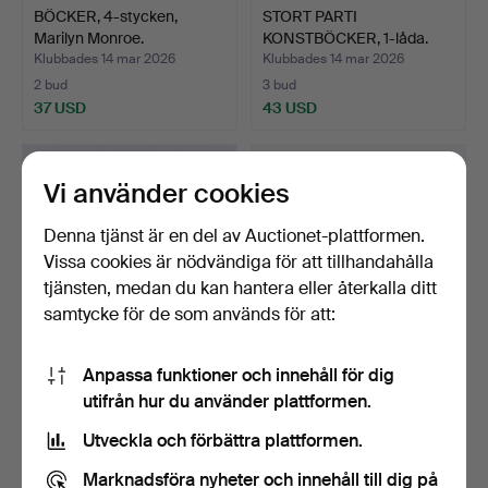
BÖCKER, 4-stycken,
STORT PARTI
Marilyn Monroe.
KONSTBÖCKER, 1-låda.
Klubbades 14 mar 2026
Klubbades 14 mar 2026
2 bud
3 bud
37 USD
43 USD
Vi använder cookies
Denna tjänst är en del av Auctionet-plattformen.
Vissa cookies är nödvändiga för att tillhandahålla
tjänsten, medan du kan hantera eller återkalla ditt
samtycke för de som används för att:
Anpassa funktioner och innehåll för dig
BÖCKER, Erotika, 8-band.
BOK, "Svenska folktyper", av
utifrån hur du använder plattformen.
Dr. Herman Lu…
Klubbades 14 mar 2026
Klubbades 13 mar 2026
Utveckla och förbättra plattformen.
7 bud
21 bud
55 USD
180 USD
Marknadsföra nyheter och innehåll till dig på