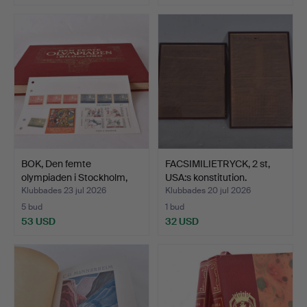
BOK, Den femte
FACSIMILIETRYCK, 2 st,
olympiaden i Stockholm,
USA:s konstitution.
191…
Klubbades 23 jul 2026
Klubbades 20 jul 2026
5 bud
1 bud
53 USD
32 USD