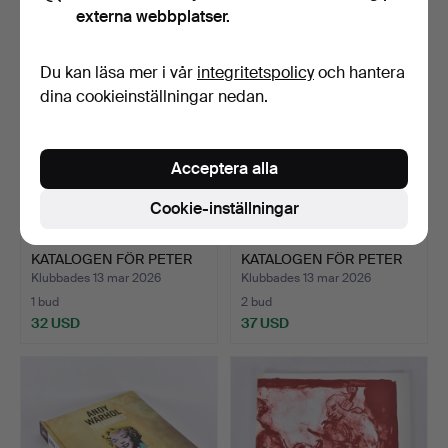
externa webbplatser.
Du kan läsa mer i vår
integritetspolicy
och hantera
dina cookieinställningar nedan.
Acceptera alla
Cookie-inställningar
FREDMANS EPISTLAR.
FREDMANS EPISTLAR.
KATALOGEN FÖR PETER
KATALOGEN FÖR PETER
DAH…
DAH…
Klubbades 13 mar 2026
Klubbades 13 mar 2026
1 bud
2 bud
32 USD
37 USD