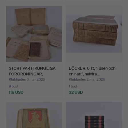
STORT PARTI KUNGLIGA
BÖCKER, 6 st, "Tusen och
FÖRORDNINGAR,
en natt", halvfra…
BÖCKER …
Klubbades 6 mar 2026
Klubbades 2 mar 2026
9 bud
1 bud
116 USD
32 USD