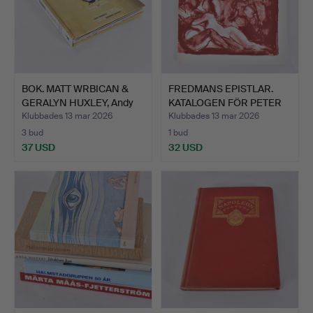
BOK. MATT WRBICAN &
FREDMANS EPISTLAR.
GERALYN HUXLEY, Andy
KATALOGEN FÖR PETER
W…
DAH…
Klubbades 13 mar 2026
Klubbades 13 mar 2026
3 bud
1 bud
37 USD
32 USD