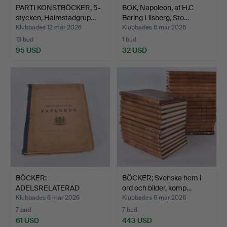
PARTI KONSTBÖCKER, 5-
BOK, Napoleon, af H.C
stycken, Halmstadgrup…
Bering Liisberg, Sto…
Klubbades 12 mar 2026
Klubbades 6 mar 2026
13 bud
1 bud
95 USD
32 USD
BÖCKER:
BÖCKER; Svenska hem i
ADELSRELATERAD
ord och bilder, komp…
LITTERATUR, 2 band.
Klubbades 6 mar 2026
Klubbades 6 mar 2026
7 bud
7 bud
61 USD
443 USD