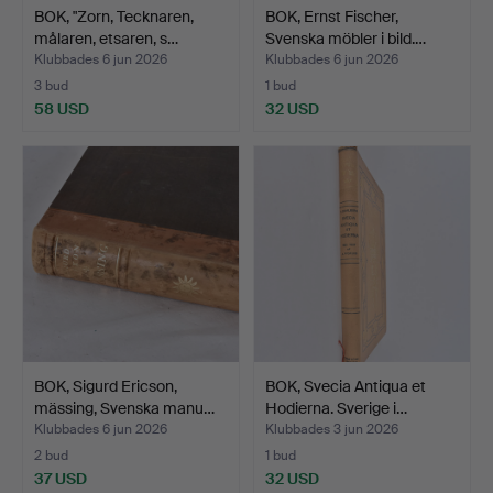
BOK, "Zorn, Tecknaren,
BOK, Ernst Fischer,
målaren, etsaren, s…
Svenska möbler i bild.…
Klubbades 6 jun 2026
Klubbades 6 jun 2026
3 bud
1 bud
58 USD
32 USD
BOK, Sigurd Ericson,
BOK, Svecia Antiqua et
mässing, Svenska manu…
Hodierna. Sverige i…
Klubbades 6 jun 2026
Klubbades 3 jun 2026
2 bud
1 bud
37 USD
32 USD