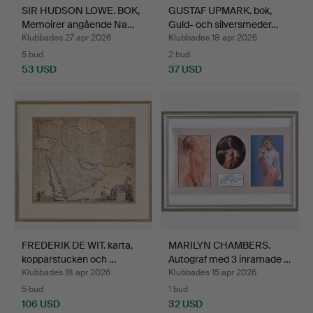
SIR HUDSON LOWE. BOK,
GUSTAF UPMARK. bok,
Memoirer angående Na…
Guld- och silversmeder…
Klubbades 27 apr 2026
Klubbades 18 apr 2026
5 bud
2 bud
53 USD
37 USD
FREDERIK DE WIT. karta,
MARILYN CHAMBERS.
kopparstucken och …
Autograf med 3 inramade …
Klubbades 18 apr 2026
Klubbades 15 apr 2026
5 bud
1 bud
106 USD
32 USD