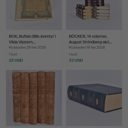
BOK, Buffalo Bills äventyr i
BÖCKER, 14 volymer,
Vilda Västern…
August Strindberg skri…
Klubbades 26 feb 2026
Klubbades 19 feb 2026
1 bud
1 bud
32 USD
32 USD