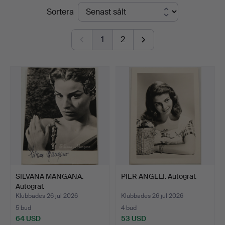
Slutpriser
Sortera
Norrlands
Auktionsverk
1
2
SILVANA MANGANA.
PIER ANGELI. Autograf.
Autograf.
Klubbades 26 jul 2026
Klubbades 26 jul 2026
5 bud
4 bud
64 USD
53 USD