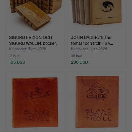
SIGURD ERIXON OCH
JOHN BAUER. "Bland
SIGURD WALLIN. böcker,
tomtar och troll" - 6 v…
1…
Klubbades 15 jan 2026
Klubbades 11 jan 2026
13 bud
36 bud
105 USD
296 USD