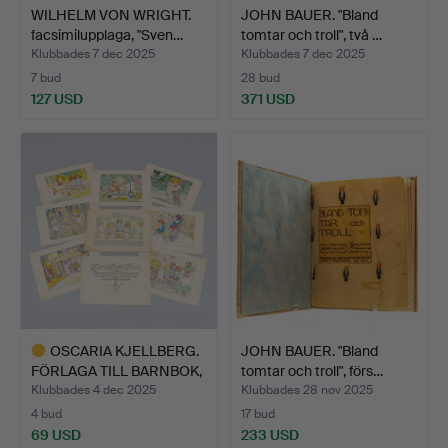
WILHELM VON WRIGHT.
JOHN BAUER. "Bland
facsimilupplaga, "Sven…
tomtar och troll", två …
Klubbades 7 dec 2025
Klubbades 7 dec 2025
7 bud
28 bud
127 USD
371 USD
OSCARIA KJELLBERG.
JOHN BAUER. "Bland
FÖRLAGA TILL BARNBOK,
tomtar och troll", förs…
"…
Klubbades 4 dec 2025
Klubbades 28 nov 2025
4 bud
17 bud
69 USD
233 USD