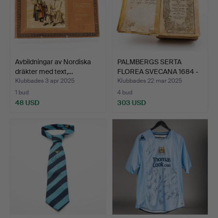
Avbildningar av Nordiska
PALMBERGS SERTA
dräkter med text,…
FLOREA SVECANA 1684 -
DEN …
Klubbades 3 apr 2025
Klubbades 22 mar 2025
1 bud
4 bud
48 USD
303 USD