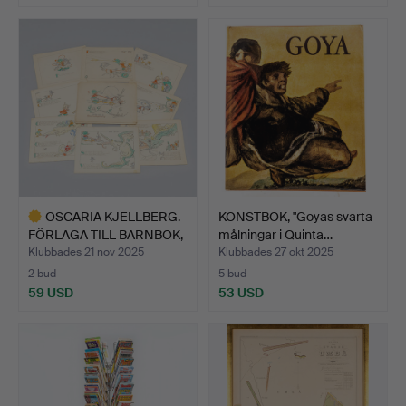
Utvalt
föremål
OSCARIA KJELLBERG.
KONSTBOK, "Goyas svarta
FÖRLAGA TILL BARNBOK,
målningar i Quinta…
"…
Klubbades 21 nov 2025
Klubbades 27 okt 2025
2 bud
5 bud
59 USD
53 USD
Utvalt
föremål