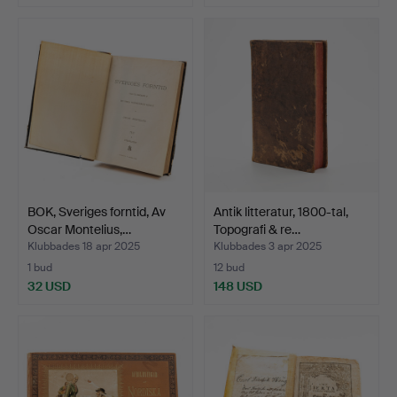
BOK, Sveriges forntid, Av
Antik litteratur, 1800-tal,
Oscar Montelius,…
Topografi & re…
Klubbades 18 apr 2025
Klubbades 3 apr 2025
1 bud
12 bud
32 USD
148 USD