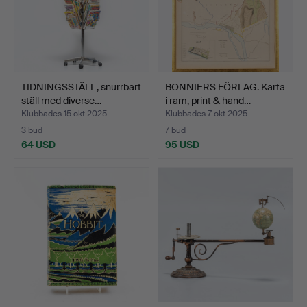
TIDNINGSSTÄLL, snurrbart
BONNIERS FÖRLAG. Karta
ställ med diverse…
i ram, print & hand…
Klubbades 15 okt 2025
Klubbades 7 okt 2025
3 bud
7 bud
64 USD
95 USD