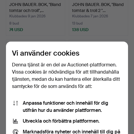
JOHN BAUER. BOK, "Bland
JOHN BAUER. BOK, "Bland
tomtar och troll",…
tomtar & troll 2 "…
Klubbades 9 jan 2026
Klubbades 7 jan 2026
8 bud
13 bud
74 USD
138 USD
Vi använder cookies
Denna tjänst är en del av Auctionet-plattformen.
Vissa cookies är nödvändiga för att tillhandahålla
tjänsten, medan du kan hantera eller återkalla ditt
samtycke för de som används för att:
Anpassa funktioner och innehåll för dig
JOHN BAUER. "Bland
JOHN BAUER. "Bland
utifrån hur du använder plattformen.
tomtar och troll", 4 st…
tomtar och troll" I-II,…
Klubbades 18 dec 2025
Klubbades 15 dec 2025
Utveckla och förbättra plattformen.
4 bud
11 bud
59 USD
153 USD
Marknadsföra nyheter och innehåll till dig på