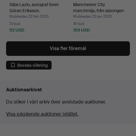
Slips Lazio, autograf Sven
Manchester City
Göran Eriksson.
matchtröja, från säsongen
…
Klubbades 23 feb 2025
Klubbades 23 jan 2025
13 bud
18 bud
92 USD
159 USD
Visa fler föremål
Bevaka sökning
Auktionsarkivet
Du söker i vårt arkiv över avslutade auktioner.
Visa pågående auktioner istället.