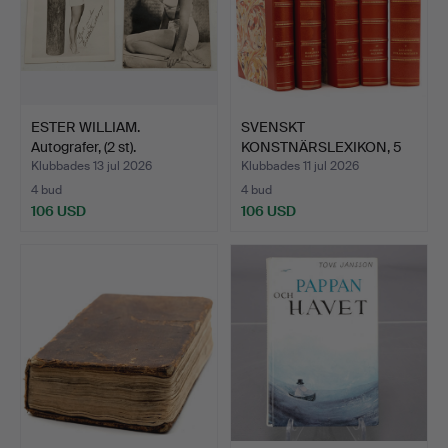
ESTER WILLIAM.
SVENSKT
Autografer, (2 st).
KONSTNÄRSLEXIKON, 5
band, Allhems,…
Klubbades 13 jul 2026
Klubbades 11 jul 2026
4 bud
4 bud
106 USD
106 USD