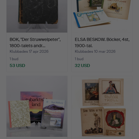
BOK, "Der Struwwelpeter",
ELSA BESKOW. Böcker, 4st,
1800-talets andr…
1900-tal.
Klubbades 17 apr 2026
Klubbades 10 mar 2026
1 bud
1 bud
53 USD
32 USD