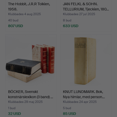
The Hobbit, J.R.R Tolkien,
JAN FELKL & SOHN.
1958.
TELLURIUM, Tjeckien, 180…
Klubbades 4 aug 2025
Klubbades 27 jul 2025
40 bud
8 bud
807 USD
633 USD
BÖCKER, Svenskt
KNUT LUNDMARK. Bok,
konstnärslexikon (3 band) …
Nya himlar, med person…
Klubbades 29 maj 2025
Klubbades 24 apr 2025
1 bud
5 bud
32 USD
85 USD