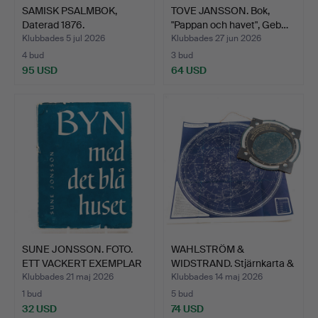
SAMISK PSALMBOK,
TOVE JANSSON. Bok,
Daterad 1876.
"Pappan och havet", Geb…
Klubbades 5 jul 2026
Klubbades 27 jun 2026
4 bud
3 bud
95 USD
64 USD
SUNE JONSSON. FOTO.
WAHLSTRÖM &
ETT VACKERT EXEMPLAR
WIDSTRAND. Stjärnkarta &
A…
Plani…
Klubbades 21 maj 2026
Klubbades 14 maj 2026
1 bud
5 bud
32 USD
74 USD