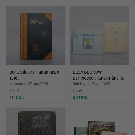
BOK, Stielers Handatlas, år
ELSA BESKOW.
1916.
Barnböcker, "Gnällmåns" &
"Pe…
Klubbades 27 apr 2026
Klubbades 17 apr 2026
3 bud
2 bud
48 USD
53 USD