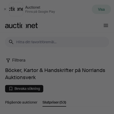
Auctionet
Visa
Stäng
Finns på Google Play
Auctionet.com
Filtrera
Böcker,
Böcker, Kartor & Handskrifter på Norrlands
Kartor
Auktionsverk
&
Bevaka sökning
Handskrifter
Pågående auktioner
Slutpriser
(53)
på