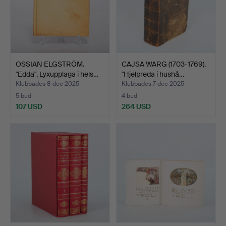
OSSIAN ELGSTRÖM.
CAJSA WARG (1703-1769).
"Edda", Lyxupplaga i hels…
"Hjelpreda i hushå…
Klubbades 8 dec 2025
Klubbades 7 dec 2025
5 bud
4 bud
107 USD
264 USD