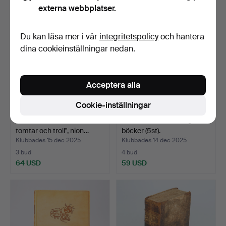
externa webbplatser.
Du kan läsa mer i vår
integritetspolicy
och hantera
dina cookieinställningar nedan.
Acceptera alla
Cookie-inställningar
JOHN BAUER. "Bland
LARS LERIN. Samling
tomtar och troll", nion…
böcker (5st).
Klubbades 15 dec 2025
Klubbades 14 dec 2025
3 bud
4 bud
64 USD
59 USD