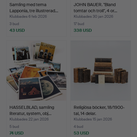
Samling med tema
JOHN BAUER. "Bland
Lapponia, tre illustrerad…
tomtar och troll", 4 or…
Klubbades 6 feb 2026
Klubbades 30 jan 2026
3 bud
17 bud
43 USD
338 USD
HASSELBLAD, samling
Religiösa böcker, 18/1900-
literatur, system, obj…
tal, 14 delar.
Klubbades 22 jan 2026
Klubbades 15 jan 2026
5 bud
4 bud
74 USD
53 USD