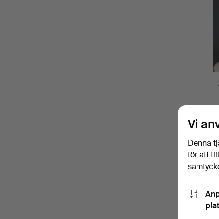
Vi an
Denna tj
för att t
samtycke
Anp
pla