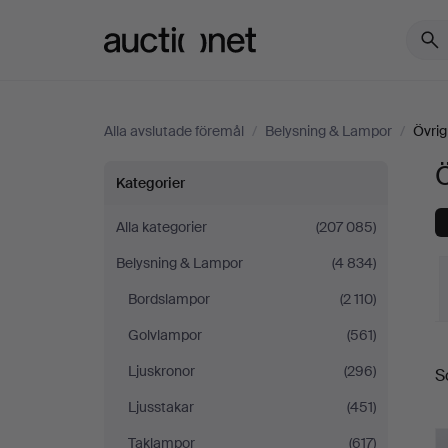
Auctionet.com
Alla avslutade föremål
/
Belysning & Lampor
/
Övrig
Ö
Övrig
Kategorier
belysning
Alla kategorier
(207 085)
Belysning & Lampor
(4 834)
i
Bordslampor
(2 110)
Storbritannien
Golvlampor
(561)
S
Ljuskronor
(296)
S
Ljusstakar
(451)
Taklampor
(617)