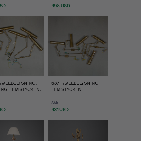
USD
498 USD
TAVELBELYSNING,
637
.
TAVELBELYSNING,
NG, FEM STYCKEN.
FEM STYCKEN.
Sålt
USD
431 USD