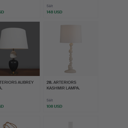
Sålt
SD
148 USD
TERIORS AUBREY
28
.
ARTERIORS
.
KASHMIR LAMPA.
Sålt
SD
108 USD