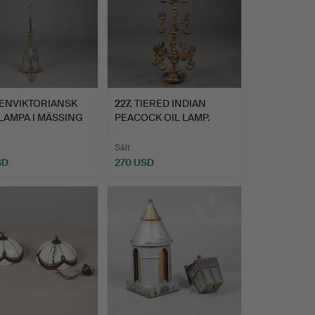
ENVIKTORIANSK
227
.
TIERED INDIAN
LAMPA I MÄSSING
PEACOCK OIL LAMP.
KOP…
Sålt
SD
270 USD