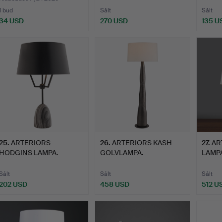
1 bud
Sålt
Sålt
34 USD
270 USD
135 U
25
.
ARTERIORS
26
.
ARTERIORS KASH
27
.
AR
HODGINS LAMPA.
GOLVLAMPA.
LAMPA
Sålt
Sålt
Sålt
202 USD
458 USD
512 U