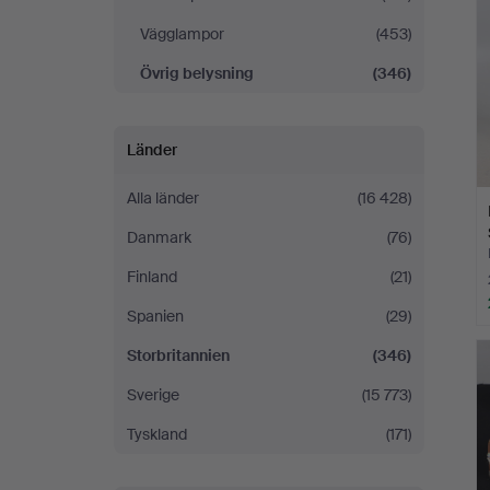
Vägglampor
(453)
Övrig belysning
(346)
Länder
Alla länder
(16 428)
Danmark
(76)
Finland
(21)
Spanien
(29)
Storbritannien
(346)
Sverige
(15 773)
Tyskland
(171)