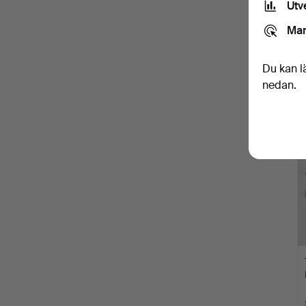
Utv
Mar
Du kan l
nedan.