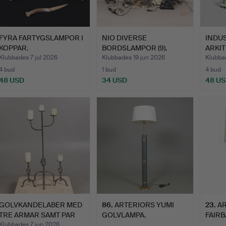
FYRA FARTYGSLAMPOR I
NIO DIVERSE
INDU
KOPPAR.
BORDSLAMPOR (9).
ARKIT
Klubbades 7 jul 2026
Klubbades 19 jun 2026
Klubba
4 bud
1 bud
4 bud
48 USD
34 USD
48 U
GOLVKANDELABER MED
86
.
ARTERIORS YUMI
23
.
A
TRE ARMAR SAMT PAR
GOLVLAMPA.
FAIRB
LJUS…
Klubbades 7 jun 2026