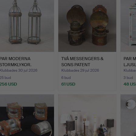
PAR MODERNA
TVÅ MESSENGERS &
PAR 
STORMKLYKOR.
SONS PATENT
LJUSL
TOLEWARE-LAMP…
Klubbades 30 jul 2026
Klubbades 29 jul 2026
Klubba
25 bud
6 bud
3 bud
256 USD
61 USD
48 U