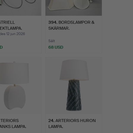
STRIELL
394
.
BORDSLAMPOR &
EKTLAMPA.
SKÄRMAR.
des 12 jun 2026
Sålt
SD
68 USD
RTERIORS
24
.
ARTERIORS HURON
ANKS LAMPA.
LAMPA.