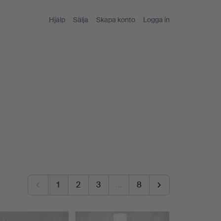
Hjälp
Sälja
Skapa konto
Logga in
1
2
3
…
8