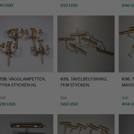
41 USD
592 USD
646 
728
.
VÄGGLAMPETTER,
635
.
TAVELBELYSNING,
636
.
FYRA STYCKEN (4).
FEM STYCKEN.
MÄSSI
Sålt
Sålt
Sålt
216 USD
566 USD
404 