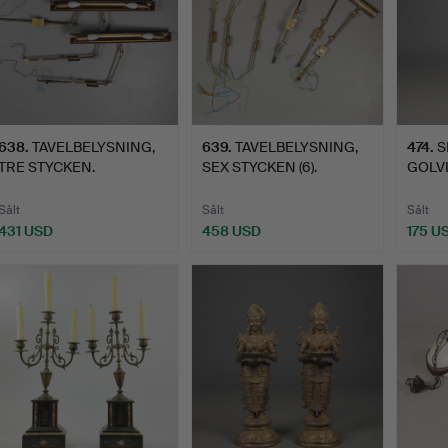
638
.
TAVELBELYSNING,
639
.
TAVELBELYSNING,
474
.
S
TRE STYCKEN.
SEX STYCKEN (6).
GOLV
OCH 
Sålt
Sålt
Sålt
431 USD
458 USD
175 U