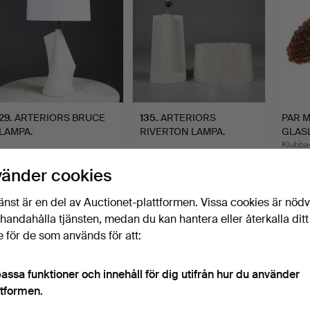
29
.
ARTERIORS BRUCE
135
.
ARTERIORS
PAR 
LAMPA.
RIVERTON LAMPA.
GLAS
DRUV
Klubba
Sålt
Sålt
18 bud
vänder cookies
189 USD
108 USD
185 U
änst är en del av Auctionet-plattformen. Vissa cookies är nöd
illhandahålla tjänsten, medan du kan hantera eller återkalla ditt
 för de som används för att:
assa funktioner och innehåll för dig utifrån hur du använder
ttformen.