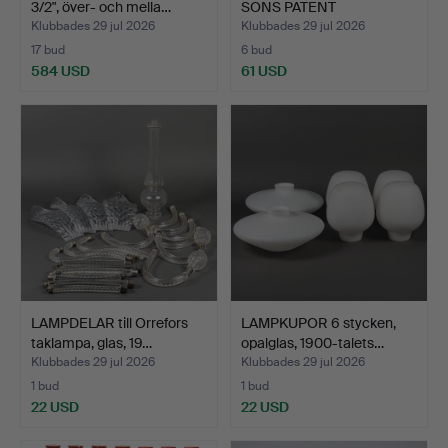
3/2", över- och mella…
SONS PATENT
TOLEWARE-LAMP…
Klubbades 29 jul 2026
Klubbades 29 jul 2026
17 bud
6 bud
584 USD
61 USD
LAMPDELAR till Orrefors
LAMPKUPOR 6 stycken,
taklampa, glas, 19…
opalglas, 1900-talets…
Klubbades 29 jul 2026
Klubbades 29 jul 2026
1 bud
1 bud
22 USD
22 USD