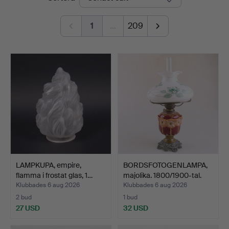
1
…
209
LAMPKUPA, empire,
BORDSFOTOGENLAMPA,
flamma i frostat glas, 1…
majolika. 1800/1900-tal.
Klubbades 6 aug 2026
Klubbades 6 aug 2026
2 bud
1 bud
27 USD
32 USD