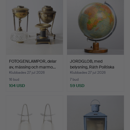
FOTOGENLAMPOR, delar
JORDGLOB, med
av, mässing och marmo…
belysning, Räth Politiska
Jo…
Klubbades 27 jul 2026
Klubbades 27 jul 2026
16 bud
7 bud
104 USD
59 USD