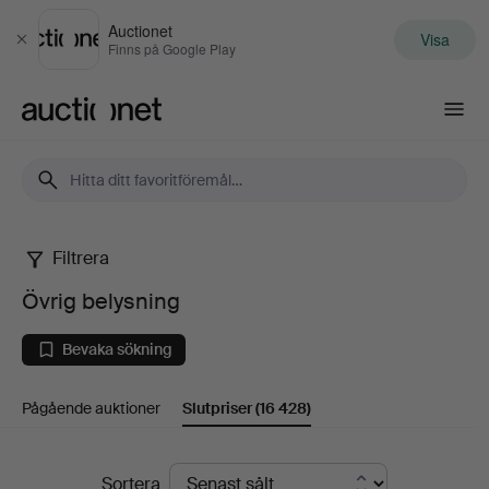
Auctionet
Visa
Stäng
Finns på Google Play
Auctionet.com
Filtrera
Övrig
Övrig belysning
belysning
Bevaka sökning
Pågående auktioner
Slutpriser
(16 428)
Slutpriser
Sortera