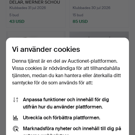
DELAR, WERNER SCHOU
FÖR C…
Klubbades 31 jul 2026
Klubbades 30 jul 2026
5 bud
15 bud
43 USD
85 USD
Vi använder cookies
Denna tjänst är en del av Auctionet-plattformen.
Vissa cookies är nödvändiga för att tillhandahålla
tjänsten, medan du kan hantera eller återkalla ditt
samtycke för de som används för att:
VAGNSLYKTOR, 2 st,
PAR MODERNA
Anpassa funktioner och innehåll för dig
bemålad metall, fasetts…
STORMKLYKOR.
utifrån hur du använder plattformen.
Klubbades 30 jul 2026
Klubbades 30 jul 2026
1 bud
25 bud
Utveckla och förbättra plattformen.
32 USD
256 USD
Marknadsföra nyheter och innehåll till dig på