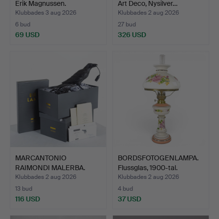
Erik Magnussen.
Art Deco, Nysilver…
Klubbades 3 aug 2026
Klubbades 2 aug 2026
6 bud
27 bud
69 USD
326 USD
MARCANTONIO
BORDSFOTOGENLAMPA.
RAIMONDI MALERBA.
Flussglas, 1900-tal.
Belysning, e…
Klubbades 2 aug 2026
Klubbades 2 aug 2026
13 bud
4 bud
116 USD
37 USD