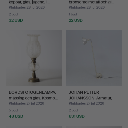
koppar, glas, jugend, 1…
bronserad metall och gl…
Klubbades 28 jul 2026
Klubbades 28 jul 2026
2 bud
1 bud
32 USD
22 USD
BORDSFOTOGENLAMPA,
JOHAN PETTER
mässing och glas, Kosmo…
JOHANSSON. Armatur,
"Triplex-…
Klubbades 27 jul 2026
Klubbades 27 jul 2026
5 bud
2 bud
48 USD
631 USD