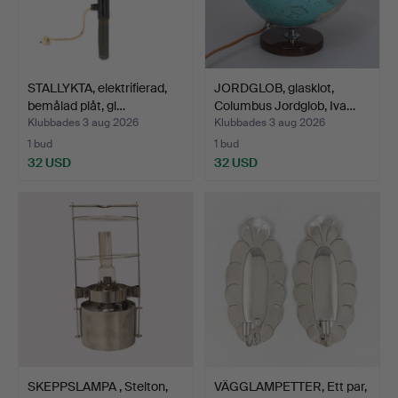
STALLYKTA, elektrifierad,
JORDGLOB, glasklot,
bemålad plåt, gl…
Columbus Jordglob, Iva…
Klubbades 3 aug 2026
Klubbades 3 aug 2026
1 bud
1 bud
32 USD
32 USD
SKEPPSLAMPA , Stelton,
VÄGGLAMPETTER, Ett par,