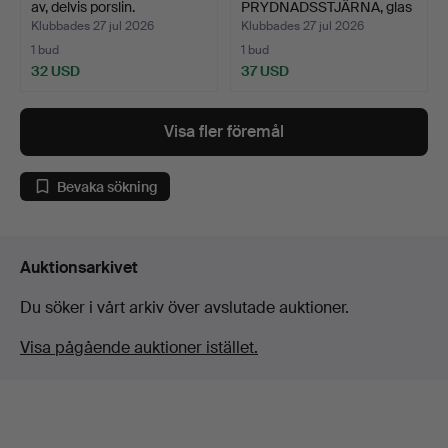
av, delvis porslin.
PRYDNADSSTJÄRNA, glas
och …
Klubbades 27 jul 2026
Klubbades 27 jul 2026
1 bud
1 bud
32 USD
37 USD
Visa fler föremål
Bevaka sökning
Auktionsarkivet
Du söker i vårt arkiv över avslutade auktioner.
Visa pågående auktioner istället.