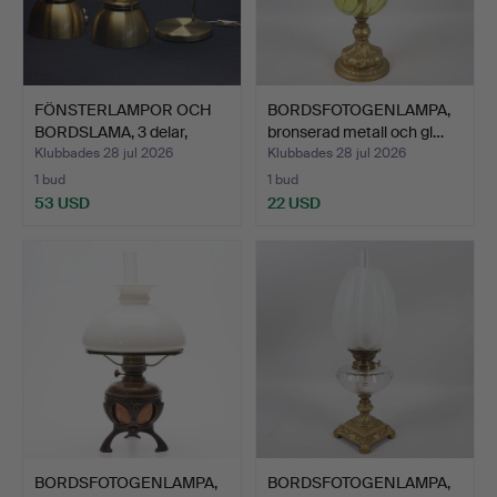
FÖNSTERLAMPOR OCH
BORDSFOTOGENLAMPA,
BORDSLAMA, 3 delar,
bronserad metall och gl…
mäss…
Klubbades 28 jul 2026
Klubbades 28 jul 2026
1 bud
1 bud
53 USD
22 USD
BORDSFOTOGENLAMPA,
BORDSFOTOGENLAMPA,