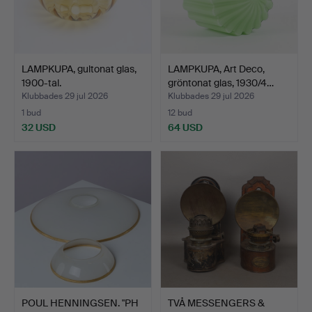
LAMPKUPA, gultonat glas,
LAMPKUPA, Art Deco,
1900-tal.
gröntonat glas, 1930/4…
Klubbades 29 jul 2026
Klubbades 29 jul 2026
1 bud
12 bud
32 USD
64 USD
POUL HENNINGSEN. "PH
TVÅ MESSENGERS &