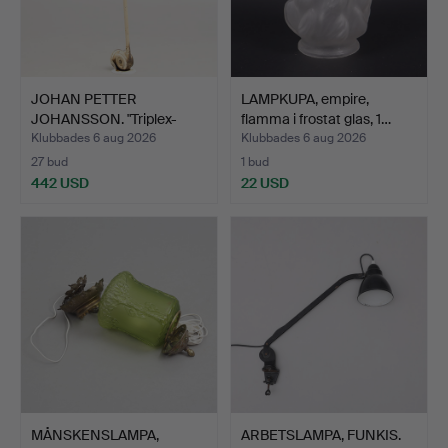
JOHAN PETTER
LAMPKUPA, empire,
JOHANSSON. "Triplex-
flamma i frostat glas, 1…
pendel", …
Klubbades 6 aug 2026
Klubbades 6 aug 2026
27 bud
1 bud
442 USD
22 USD
MÅNSKENSLAMPA,
ARBETSLAMPA, FUNKIS.