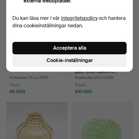
externa webbplatser.
Du kan läsa mer i vår
integritetspolicy
och hantera
dina cookieinställningar nedan.
Acceptera alla
Cookie-inställningar
PARTI LAMPDELAR.
LAMPKUPOR 11 stycken,
glas, 1900-talets mi…
Klubbades 30 jul 2026
Klubbades 29 jul 2026
7 bud
17 bud
85 USD
106 USD