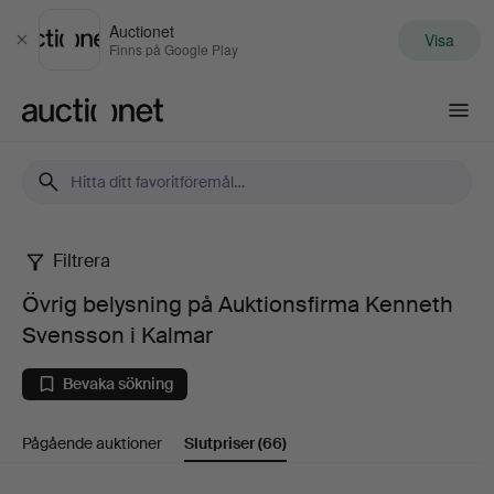
Auctionet
Visa
Stäng
Finns på Google Play
Auctionet.com
Filtrera
Övrig
Övrig belysning på Auktionsfirma Kenneth
belysning
Svensson i Kalmar
på
Bevaka sökning
Auktionsfirma
Pågående auktioner
Slutpriser
(66)
Kenneth