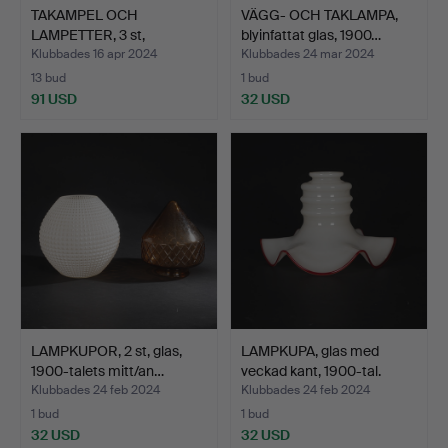
TAKAMPEL OCH
VÄGG- OCH TAKLAMPA,
LAMPETTER, 3 st,
blyinfattat glas, 1900…
empirestil, …
Klubbades 16 apr 2024
Klubbades 24 mar 2024
13 bud
1 bud
91 USD
32 USD
LAMPKUPOR, 2 st, glas,
LAMPKUPA, glas med
1900-talets mitt/an…
veckad kant, 1900-tal.
Klubbades 24 feb 2024
Klubbades 24 feb 2024
1 bud
1 bud
32 USD
32 USD