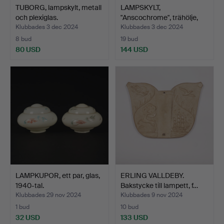
TUBORG, lampskylt, metall
LAMPSKYLT,
och plexiglas.
"Anscochrome", trähölje,
1950/6…
Klubbades 3 dec 2024
Klubbades 3 dec 2024
8 bud
19 bud
80 USD
144 USD
LAMPKUPOR, ett par, glas,
ERLING VALLDEBY.
1940-tal.
Bakstycke till lampett, f…
Klubbades 29 nov 2024
Klubbades 9 nov 2024
1 bud
10 bud
32 USD
133 USD