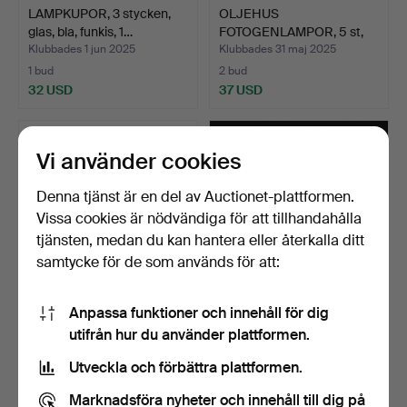
LAMPKUPOR, 3 stycken,
OLJEHUS
glas, bla, funkis, 1…
FOTOGENLAMPOR, 5 st,
majolika, 18/…
Klubbades 1 jun 2025
Klubbades 31 maj 2025
1 bud
2 bud
32 USD
37 USD
Vi använder cookies
Denna tjänst är en del av Auctionet-plattformen.
Vissa cookies är nödvändiga för att tillhandahålla
tjänsten, medan du kan hantera eller återkalla ditt
samtycke för de som används för att:
Anpassa funktioner och innehåll för dig
KUPA, glas, sannolikt
LAMPKUPOR, 3 st, glas,
utifrån hur du använder plattformen.
Orrefors.
funkis, 1930/40-tal.
Klubbades 9 maj 2025
Klubbades 4 apr 2025
Utveckla och förbättra plattformen.
1 bud
1 bud
32 USD
32 USD
Marknadsföra nyheter och innehåll till dig på