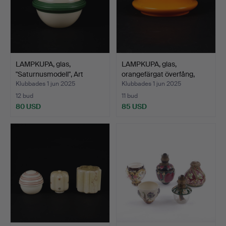
LAMPKUPA, glas,
LAMPKUPA, glas,
"Saturnusmodell", Art
orangefärgat överfång,
Deco…
san…
Klubbades 1 jun 2025
Klubbades 1 jun 2025
12 bud
11 bud
80 USD
85 USD