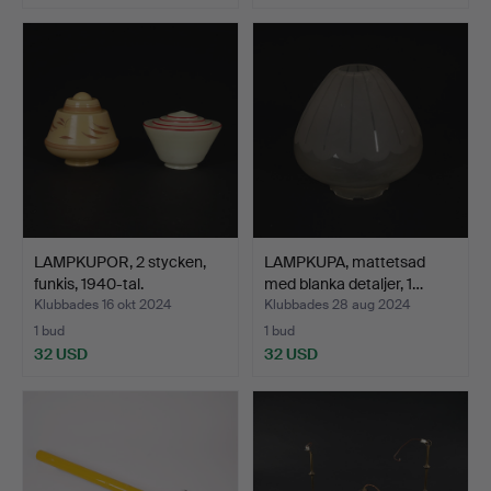
LAMPKUPOR, 2 stycken,
LAMPKUPA, mattetsad
funkis, 1940-tal.
med blanka detaljer, 1…
Klubbades 16 okt 2024
Klubbades 28 aug 2024
1 bud
1 bud
32 USD
32 USD