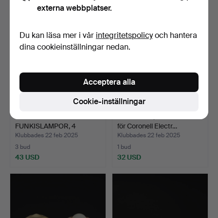
externa webbplatser.
Du kan läsa mer i vår
integritetspolicy
och hantera
dina cookieinställningar nedan.
Acceptera alla
Cookie-inställningar
KUPOR TILL
LAMPKUPA, Werner Schou
FUNKISLAMPOR, 4
för Coronell Electr…
stycken, glas, …
Klubbades 22 feb 2025
Klubbades 22 feb 2025
3 bud
1 bud
43 USD
32 USD