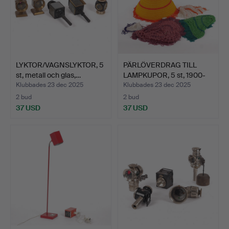
LYKTOR/VAGNSLYKTOR, 5
PÄRLÖVERDRAG TILL
st, metall och glas,…
LAMPKUPOR, 5 st, 1900-
ta…
Klubbades 23 dec 2025
Klubbades 23 dec 2025
2 bud
2 bud
37 USD
37 USD