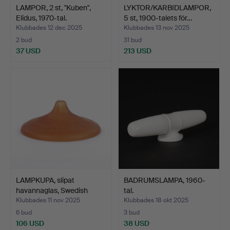
LAMPOR, 2 st, "Kuben",
LYKTOR/KARBIDLAMPOR,
Elidus, 1970-tal.
5 st, 1900-talets för…
Klubbades 12 dec 2025
Klubbades 13 nov 2025
2 bud
31 bud
37 USD
213 USD
LAMPKUPA, slipat
BADRUMSLAMPA, 1960-
havannaglas, Swedish
tal.
Grac…
Klubbades 11 nov 2025
Klubbades 18 okt 2025
6 bud
3 bud
106 USD
38 USD