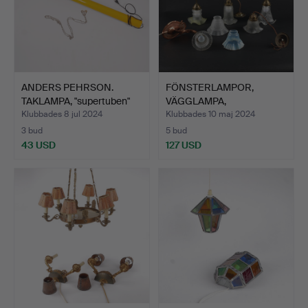
ANDERS PEHRSON.
FÖNSTERLAMPOR,
TAKLAMPA, "supertuben"
VÄGGLAMPA,
Ate…
LAMPKUPOR. 7 st,…
Klubbades 8 jul 2024
Klubbades 10 maj 2024
3 bud
5 bud
43 USD
127 USD