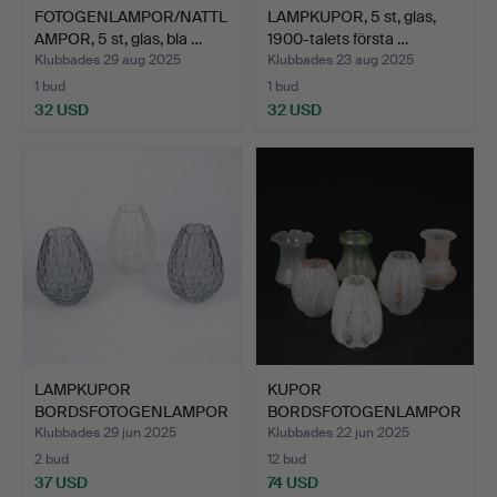
FOTOGENLAMPOR/NATTL
LAMPKUPOR, 5 st, glas,
AMPOR, 5 st, glas, bla …
1900-talets första …
Klubbades 29 aug 2025
Klubbades 23 aug 2025
1 bud
1 bud
32 USD
32 USD
LAMPKUPOR
KUPOR
BORDSFOTOGENLAMPOR
BORDSFOTOGENLAMPOR
, 3 st, glas, …
, 6 st, glas, 1900…
Klubbades 29 jun 2025
Klubbades 22 jun 2025
2 bud
12 bud
37 USD
74 USD