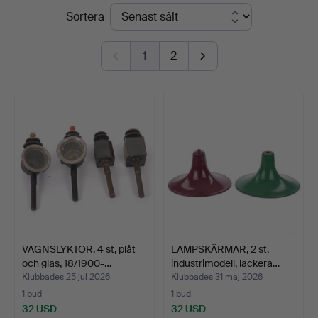
Slutpriser
Sortera
Svensson
i
1
2
Kalmar
VAGNSLYKTOR, 4 st, plåt
LAMPSKÄRMAR, 2 st,
och glas, 18/1900-…
industrimodell, lackera…
Klubbades 25 jul 2026
Klubbades 31 maj 2026
1 bud
1 bud
32 USD
32 USD