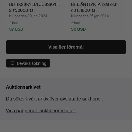
BUTIKSSKYLT/LJUSSKYLT,
BETJÄNTLYKTA, plåt och
2 st, 2000-tal.
glas, 1800-tal.
Klubbades 30 jan 2024
Klubbades 26 jan 2024
2 bud
2 bud
37 USD
90 USD
Visa fler föremål
Bevaka sökning
Auktionsarkivet
Du söker i vårt arkiv över avslutade auktioner.
Visa pågående auktioner istället.