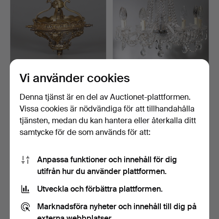
Vi använder cookies
TAKLAMPA, mässing och
LJUSKRONA, 1900-talets
glas, 1900-talets an…
andra hälft.
Klubbades 17 okt 2018
Klubbades 14 okt 2018
Denna tjänst är en del av Auctionet-plattformen.
1 bud
1 bud
Vissa cookies är nödvändiga för att tillhandahålla
34 USD
34 USD
tjänsten, medan du kan hantera eller återkalla ditt
samtycke för de som används för att:
Anpassa funktioner och innehåll för dig
utifrån hur du använder plattformen.
Utveckla och förbättra plattformen.
Marknadsföra nyheter och innehåll till dig på
externa webbplatser.