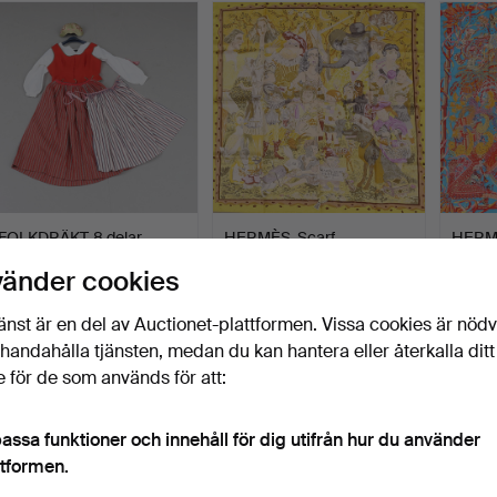
FOLKDRÄKT, 8 delar,
HERMÈS. Scarf,
HERMÈS
Skedevi, Östergötland.
"Fairytales by Hermès",
carré",
vänder cookies
SID…
Klubbades 3 jun 2026
Klubbades 30 maj 2026
Klubba
31 bud
26 bud
17 bud
änst är en del av Auctionet-plattformen. Vissa cookies är nöd
358 USD
361 USD
631 U
illhandahålla tjänsten, medan du kan hantera eller återkalla ditt
 för de som används för att:
assa funktioner och innehåll för dig utifrån hur du använder
ttformen.