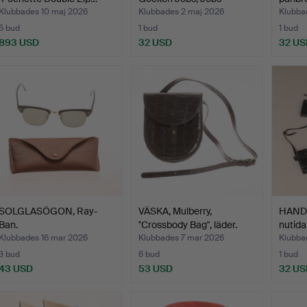
Handt…
Klubbades 10 maj 2026
Klubbades 2 maj 2026
Klubba
5 bud
1 bud
1 bud
893 USD
32 USD
32 US
SOLGLASÖGON, Ray-
VÄSKA, Mulberry,
HANDV
Ban.
"Crossbody Bag", läder.
nutida
Klubbades 16 mar 2026
Klubbades 7 mar 2026
Klubba
3 bud
6 bud
1 bud
43 USD
53 USD
32 US