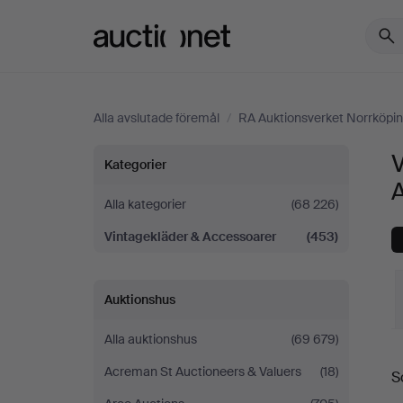
Auctionet.com
Alla avslutade föremål
/
RA Auktionsverket Norrköpi
Vintagekläder
Kategorier
A
&
Alla kategorier
(68 226)
Vintagekläder & Accessoarer
(453)
Accessoarer
på
Auktionshus
RA
Alla auktionshus
(69 679)
S
Auktionsverket
Acreman St Auctioneers & Valuers
(18)
S