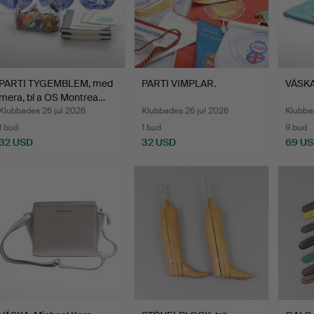
PARTI TYGEMBLEM, med
PARTI VIMPLAR.
VÄSKA,
mera, bl a OS Montrea…
Klubbades 26 jul 2026
Klubbades 26 jul 2026
Klubbad
1 bud
1 bud
9 bud
32 USD
32 USD
69 U