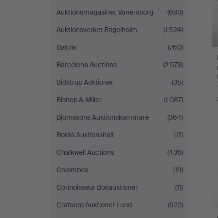
Auktionsmagasinet Vänersborg
(693)
Auktionsverket Engelholm
(1 524)
Balclis
(760)
Barcelona Auctions
(2 573)
Bidstrup Auktioner
(35)
Bishop & Miller
(1 087)
Björnssons Auktionskammare
(364)
Borås Auktionshall
(17)
Chalkwell Auctions
(436)
Colombos
(19)
Connoisseur Bokauktioner
(11)
Crafoord Auktioner Lund
(522)