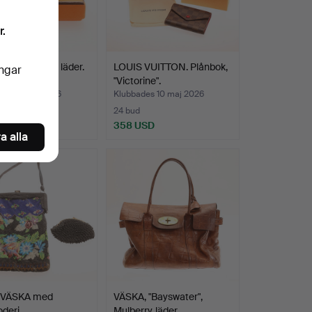
r.
S, Armband läder.
LOUIS VUITTON. Plånbok,
ingar
"Victorine".
des 12 maj 2026
Klubbades 10 maj 2026
24 bud
SD
358 USD
a alla
VÄSKA med
VÄSKA, "Bayswater",
oderi.
Mulberry, läder.