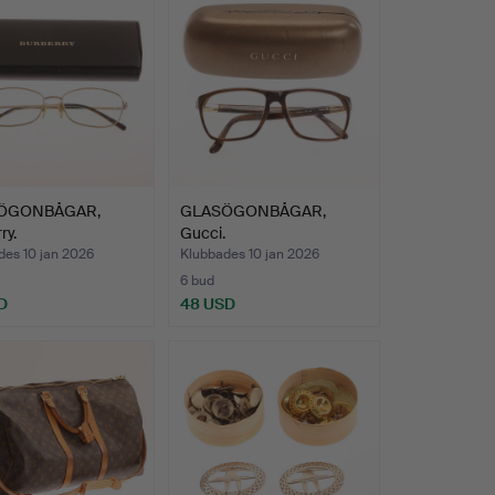
ÖGONBÅGAR,
GLASÖGONBÅGAR,
ry.
Gucci.
des 10 jan 2026
Klubbades 10 jan 2026
6 bud
D
48 USD