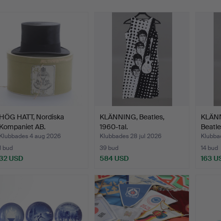
HÖG HATT, Nordiska
KLÄNNING, Beatles,
KLÄNN
Kompaniet AB.
1960-tal.
Beatle
Klubbades 4 aug 2026
Klubbades 28 jul 2026
Klubba
1 bud
39 bud
14 bud
32 USD
584 USD
163 U