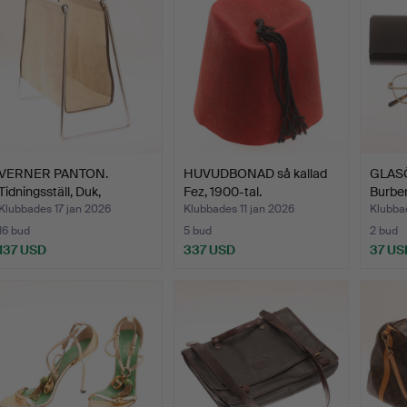
VERNER PANTON.
HUVUDBONAD så kallad
GLAS
Tidningsställ, Duk,
Fez, 1900-tal.
Burber
"Bachel…
Klubbades 17 jan 2026
Klubbades 11 jan 2026
Klubba
16 bud
5 bud
2 bud
137 USD
337 USD
37 US