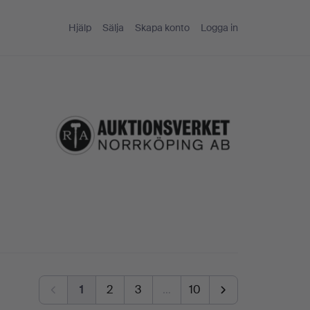
Hjälp
Sälja
Skapa konto
Logga in
1
2
3
…
10