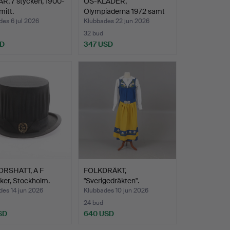
R, 7 stycken, 1900-
OS-KLÄDER,
mitt.
Olympiaderna 1972 samt
1976.
es 6 jul 2026
Klubbades 22 jun 2026
32 bud
SD
347 USD
RSHATT, A F
FOLKDRÄKT,
ker, Stockholm.
"Sverigedräkten".
des 14 jun 2026
Klubbades 10 jun 2026
24 bud
SD
640 USD