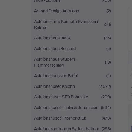
Arce Auctions
(705)
Norrköping
Art and Design Auctions
(2)
Auktionsfirma Kenneth Svensson i
(33)
Kalmar
Auktionshaus Blank
(35)
Auktionshaus Bossard
(5)
Auktionshaus Stuber's
(13)
Hammerschlag
Auktionshaus von Brühl
(4)
Auktionshuset Kolonn
(2 572)
Auktionshuset STO Bohuslän
(209)
Auktionshuset Thelin & Johansson
(564)
Auktionshuset Thörner & Ek
(479)
Auktionskammaren Sydost Kalmar
(293)