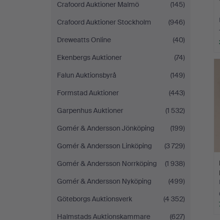
Crafoord Auktioner Malmö
(145)
Crafoord Auktioner Stockholm
(946)
Dreweatts Online
(40)
Ekenbergs Auktioner
(74)
Falun Auktionsbyrå
(149)
Formstad Auktioner
(443)
Garpenhus Auktioner
(1 532)
Gomér & Andersson Jönköping
(199)
Gomér & Andersson Linköping
(3 729)
Gomér & Andersson Norrköping
(1 938)
Gomér & Andersson Nyköping
(499)
Göteborgs Auktionsverk
(4 352)
Halmstads Auktionskammare
(627)