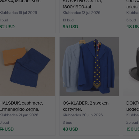
VÄSKA, Michael Kors.
STÖVELBLOCK, trä,
GALGA
1800/1900-tal.
talets 
Klubbades 19 jul 2026
Klubbades 13 jul 2026
Klubbad
1 bud
13 bud
5 bud
32 USD
95 USD
48 U
HALSDUK, cashmere,
OS-KLÄDER, 2 stycken
DOKTO
Ermenegildo Zegna,
kostymer.
Bodec
Lane…
Klubbades 21 jun 2026
Klubbades 20 jun 2026
Klubba
6 bud
3 bud
25 bud
74 USD
43 USD
190 U