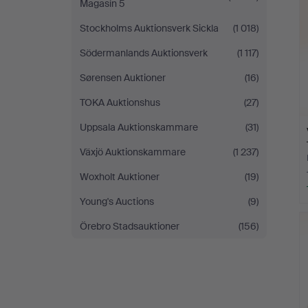
Magasin 5
Stockholms Auktionsverk Sickla
(1 018)
Södermanlands Auktionsverk
(1 117)
Sørensen Auktioner
(16)
TOKA Auktionshus
(27)
Uppsala Auktionskammare
(31)
Växjö Auktionskammare
(1 237)
Woxholt Auktioner
(19)
Young's Auctions
(9)
Örebro Stadsauktioner
(156)