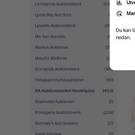
Utv
Limhamns Auktionsbyrå
(535)
Mar
Lyme Bay Auctions
(3)
Lysekils Auktionsbyrå
(361)
Du kan l
Ma San Auction
(14)
nedan.
Markus Auktioner
(173)
Mauritz Widforss
(26)
Norrlands Auktionsverk
(186)
Palsgaard Kunstauktioner
(161)
RA Auktionsverket Norrköping
(453)
Rheinveld Auktionen
(5)
Roslagens Auktionsverk
(208)
Rumsey’s Auctioneers
(12)
Sajab Vintage
(2)