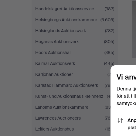
Handelslagret Auktionsservice
(383)
Helsingborgs Auktionskammare
(6 605)
Hälsinglands Auktionsverk
(782)
Höganäs Auktionsverk
(805)
Höörs Auktionshall
(385)
Kalmar Auktionsverk
(445)
Karljohan Auktioner
(23)
Vi an
Karlstad Hammarö Auktionsverk
(799)
Denna tj
för att t
Kunst- und Auktionshaus Kleinhenz
(46)
samtycke
Laholms Auktionskammare
(832)
Lawrences Auctioneers
(764)
Anp
pla
Leiflers Auktionshus
(165)