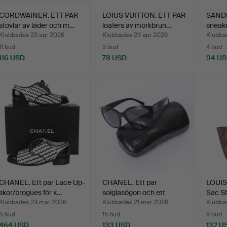
CORDWAINER. ETT PAR
LOIUS VUITTON. ETT PAR
SANDR
stövlar av läder och m…
loafers av mörkbrun…
sneake
Klubbades 23 apr 2026
Klubbades 23 apr 2026
Klubba
11 bud
5 bud
4 bud
116 USD
78 USD
94 U
CHANEL. Ett par Lace Up-
CHANEL. Ett par
LOUIS
skor/brogues för k…
solglasögon och ett
Sac S
glasög…
Klubbades 23 mar 2026
Klubbades 21 mar 2026
Klubba
8 bud
15 bud
9 bud
464 USD
133 USD
132 U