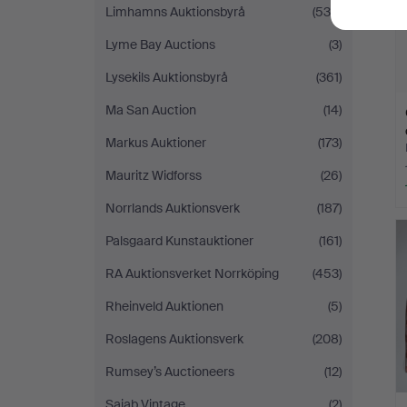
Limhamns Auktionsbyrå
(535)
Lyme Bay Auctions
(3)
Lysekils Auktionsbyrå
(361)
Ma San Auction
(14)
Markus Auktioner
(173)
Mauritz Widforss
(26)
Norrlands Auktionsverk
(187)
Palsgaard Kunstauktioner
(161)
RA Auktionsverket Norrköping
(453)
Rheinveld Auktionen
(5)
Roslagens Auktionsverk
(208)
Rumsey’s Auctioneers
(12)
Sajab Vintage
(2)