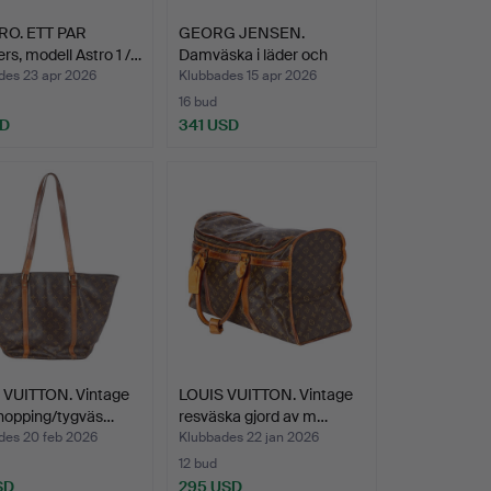
O. ETT PAR
GEORG JENSEN.
rs, modell Astro 1 /…
Damväska i läder och
sterlin…
des 23 apr 2026
Klubbades 15 apr 2026
16 bud
SD
341 USD
 VUITTON. Vintage
LOUIS VUITTON. Vintage
hopping/tygväs…
resväska gjord av m…
des 20 feb 2026
Klubbades 22 jan 2026
12 bud
SD
295 USD