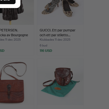
PETERSEN.
GUCCI. Ett par pumpar
cka av Bourgogne
och ett par stiletto…
…
des 11 dec 2025
Klubbades 11 dec 2025
6 bud
USD
116 USD