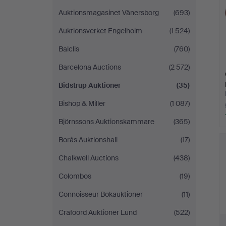
Auktionsmagasinet Vänersborg
(693)
Auktionsverket Engelholm
(1 524)
Balclis
(760)
Barcelona Auctions
(2 572)
Bidstrup Auktioner
(35)
Bishop & Miller
(1 087)
Björnssons Auktionskammare
(365)
Borås Auktionshall
(17)
Chalkwell Auctions
(438)
Colombos
(19)
Connoisseur Bokauktioner
(11)
Crafoord Auktioner Lund
(522)