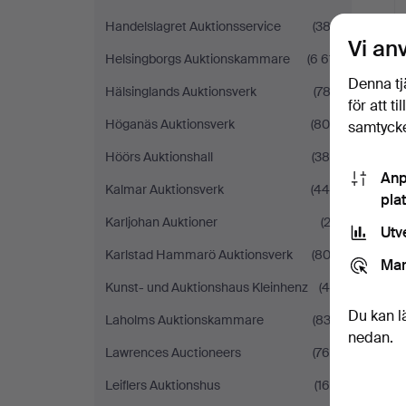
Handelslagret Auktionsservice
(383)
Vi an
Helsingborgs Auktionskammare
(6 611)
Denna tj
Hälsinglands Auktionsverk
(782)
för att t
Höganäs Auktionsverk
(808)
samtycke
Höörs Auktionshall
(386)
Anp
Kalmar Auktionsverk
(445)
pla
Karljohan Auktioner
(23)
Utv
Karlstad Hammarö Auktionsverk
(802)
Mar
Kunst- und Auktionshaus Kleinhenz
(46)
Du kan l
Laholms Auktionskammare
(832)
nedan.
Lawrences Auctioneers
(764)
Leiflers Auktionshus
(165)