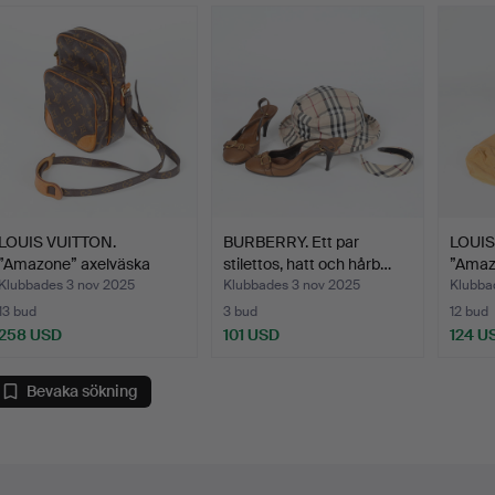
LOUIS VUITTON.
BURBERRY. Ett par
LOUIS
”Amazone” axelväska
stilettos, hatt och hårb…
”Amaz
gjord a…
Klubbades 3 nov 2025
Klubbades 3 nov 2025
Klubba
13 bud
3 bud
12 bud
258 USD
101 USD
124 U
Bevaka sökning