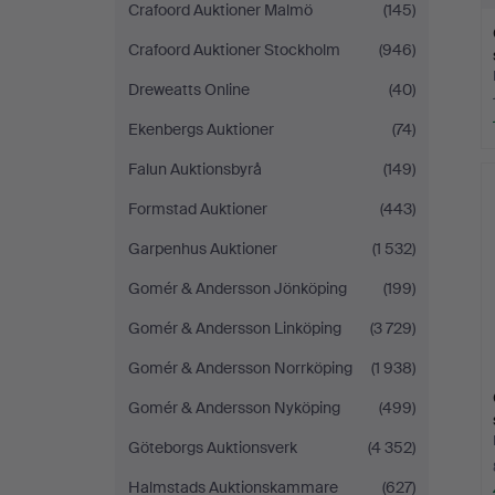
Crafoord Auktioner Malmö
(145)
Crafoord Auktioner Stockholm
(946)
Dreweatts Online
(40)
Ekenbergs Auktioner
(74)
Falun Auktionsbyrå
(149)
Formstad Auktioner
(443)
Garpenhus Auktioner
(1 532)
Gomér & Andersson Jönköping
(199)
Gomér & Andersson Linköping
(3 729)
Gomér & Andersson Norrköping
(1 938)
Gomér & Andersson Nyköping
(499)
Göteborgs Auktionsverk
(4 352)
Halmstads Auktionskammare
(627)