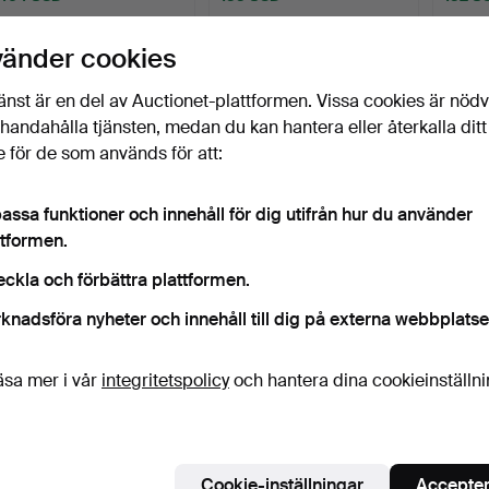
vänder cookies
änst är en del av Auctionet-plattformen. Vissa cookies är nöd
illhandahålla tjänsten, medan du kan hantera eller återkalla ditt
 för de som används för att:
assa funktioner och innehåll för dig utifrån hur du använder
ttformen.
LOUIS VUITTON. Vintage
LOUIS VUITTON. Ett par
CHANE
eckla och förbättra plattformen.
'Keepall 50' väska …
”Archlight” sneaker…
cross
Klubbades 6 jan 2026
Klubbades 31 dec 2025
Klubba
knadsföra nyheter och innehåll till dig på externa webbplatse
18 bud
6 bud
5 bud
635 USD
155 USD
1 547
äsa mer i vår
integritetspolicy
och hantera dina cookieinställn
Cookie-inställningar
Accepter