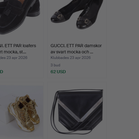
. ETT PAR loafers
GUCCI. ETT PAR damskor
rt mocka, st…
av svart mocka och …
des 23 apr 2026
Klubbades 23 apr 2026
3 bud
SD
62 USD