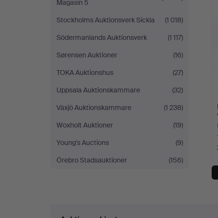
Magasin 5
Stockholms Auktionsverk Sickla
(1 018)
Södermanlands Auktionsverk
(1 117)
Sørensen Auktioner
(16)
TOKA Auktionshus
(27)
Uppsala Auktionskammare
(32)
Växjö Auktionskammare
(1 238)
Woxholt Auktioner
(19)
Young's Auctions
(9)
Örebro Stadsauktioner
(156)