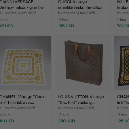
GIANNI VERSACE.
GUCCI. Vintage
MULBE
Vintage halsduk gjord av
sminklåda/skönhetslåda.
krokod
s…
Klubbades 14 nov 2025
Klubbades 14 nov 2025
Klubba
1 bud
15 bud
2 bud
47 USD
155 USD
78 US
CHANEL. Vintage ”Chain-
LOUIS VUITTON. Vintage
CHANE
link” halsduk av si…
”Sac Plat” väska gj…
link” 
Klubbades 4 nov 2025
Klubbades 4 nov 2025
Klubba
14 bud
18 bud
15 bud
110 USD
250 USD
125 U