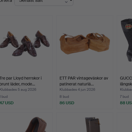
ortera
Tre par Lloyd herrskor i
ETT PAR vintageväskor av
GUCCI
brunt läder, mode…
patinerat naturlä…
långsk
mon…
Klubbades 5 aug 2026
Klubbades 4 jun 2026
Klubba
1 bud
8 bud
7 bud
47 USD
86 USD
88 U