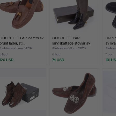
GUCCI. ETT PAR loafers av
GUCCI. ETT PAR
GIANNI
brunt läder, stl…
långskaftade stövlar av
av sva
kan…
Klubbades 3 maj 2026
Klubbades 23 apr 2026
Klubba
5 bud
6 bud
7 bud
120 USD
74 USD
101 U