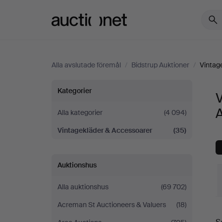
Auctionet.com
Alla avslutade föremål
/
Bidstrup Auktioner
/
Vintag
Vintagekläder
Kategorier
V
&
A
Alla kategorier
(4 094)
Vintagekläder & Accessoarer
(35)
Accessoarer
på
Auktionshus
Bidstrup
Alla auktionshus
(69 702)
Auktioner
Acreman St Auctioneers & Valuers
(18)
S