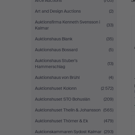
S
Arce Auctions
(705)
Art and Design Auctions
(2)
Auktionsfirma Kenneth Svensson i
(33)
Kalmar
Auktionshaus Blank
(35)
Auktionshaus Bossard
(5)
Auktionshaus Stuber's
(13)
Hammerschlag
Auktionshaus von Brühl
(4)
Auktionshuset Kolonn
(2 572)
Auktionshuset STO Bohuslän
(209)
Auktionshuset Thelin & Johansson
(565)
Auktionshuset Thörner & Ek
(479)
Auktionskammaren Sydost Kalmar
(293)