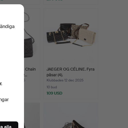
vändiga
L. Wallet On Chain
JAEGER OG CÉLINE. Fyra
body-väska av…
påsar (4).
des 21 dec 2025
Klubbades 12 dec 2025
r.
10 bud
 USD
109 USD
ingar
a alla