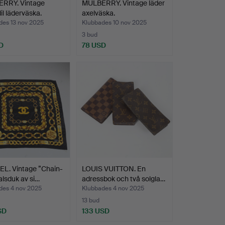
RRY. Vintage
MULBERRY. Vintage läder
il läderväska.
axelväska.
des 13 nov 2025
Klubbades 10 nov 2025
3 bud
D
78 USD
L. Vintage ”Chain-
LOUIS VUITTON. En
halsduk av si…
adressbok och två solgla…
des 4 nov 2025
Klubbades 4 nov 2025
13 bud
SD
133 USD