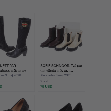
. ETT PAR
SOFIE SCHNOOR. Två par
aftade stövlar av
oanvända stövlar, s…
des 3 maj 2026
Klubbades 3 maj 2026
2 bud
SD
78 USD