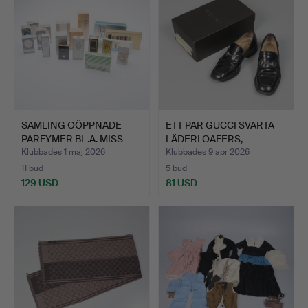
SAMLING OÖPPNADE
ETT PAR GUCCI SVARTA
PARFYMER BL.A. MISS
LÄDERLOAFERS,
DIOR,…
STORLEK…
Klubbades 1 maj 2026
Klubbades 9 apr 2026
11 bud
5 bud
129 USD
81 USD