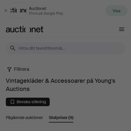
Auctionet
Visa
Stäng
Finns på Google Play
Auctionet.com
Filtrera
Vintagekläder
Vintagekläder & Accessoarer på Young's
&
Auctions
Accessoarer
Bevaka sökning
på
Pågående auktioner
Slutpriser
(9)
Young's