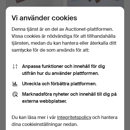
Vi använder cookies
GUCCI ”G G” MONOGRAM
GEORGISK BRODERAD
JACQUARD ULLSJAL.
VÄST, HERRKLÄNNING
Denna tjänst är en del av Auctionet-plattformen.
FRÅN …
Klubbades 9 apr 2026
Klubbades 26 feb 2026
Vissa cookies är nödvändiga för att tillhandahålla
4 bud
15 bud
tjänsten, medan du kan hantera eller återkalla ditt
54 USD
272 USD
samtycke för de som används för att:
Anpassa funktioner och innehåll för dig
utifrån hur du använder plattformen.
Utveckla och förbättra plattformen.
Marknadsföra nyheter och innehåll till dig på
externa webbplatser.
Du kan läsa mer i vår
integritetspolicy
och hantera
MÄNGD SILKE OCH
CHANEL NO.5, DIOR OCH
ANDRA HALSDUKAR ETC.
ANDRA PARFYMER, ETC.…
dina cookieinställningar nedan.
Klubbades 9 dec 2025
Klubbades 8 dec 2025