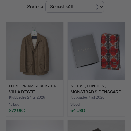
Slutpriser
Sortera
Auctions
LORO PIANA ROADSTER
N.PEAL, LONDON,
VILLA D'ESTE
MÖNSTRAD SIDENSCARF.
KASHMIRJA…
Klubbades 27 jul 2026
Klubbades 7 jul 2026
15 bud
3 bud
872 USD
54 USD