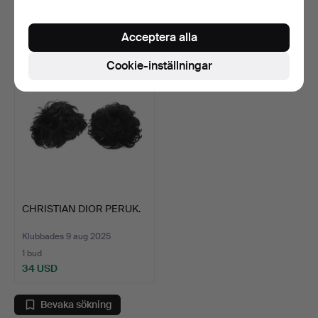
4 bud
19 bud
48 USD
177 USD
Acceptera alla
Cookie-inställningar
CHRISTIAN DIOR PERUK.
Klubbades 9 aug 2025
1 bud
34 USD
Bevaka sökning