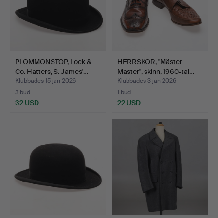
PLOMMONSTOP, Lock &
HERRSKOR, "Mäster
Co. Hatters, S. James'…
Master", skinn, 1960-tal…
Klubbades 15 jan 2026
Klubbades 3 jan 2026
3 bud
1 bud
32 USD
22 USD