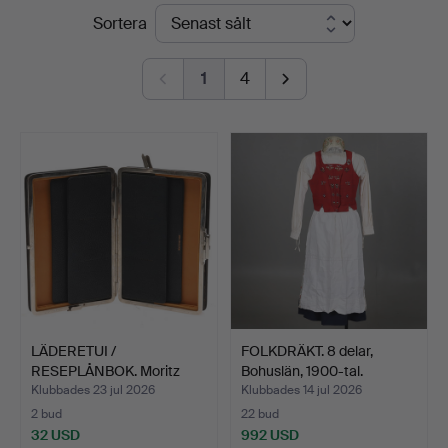
Slutpriser
Sortera
Stadsauktioner
1
4
LÄDERETUI /
FOLKDRÄKT. 8 delar,
RESEPLÅNBOK. Moritz
Bohuslän, 1900-tal.
Mädler Lei…
Klubbades 23 jul 2026
Klubbades 14 jul 2026
2 bud
22 bud
32 USD
992 USD