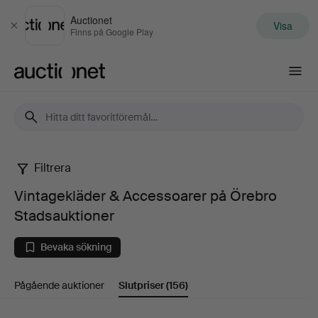
Auctionet
Visa
Stäng
Finns på Google Play
Auctionet.com
Filtrera
Vintagekläder
Vintagekläder & Accessoarer på Örebro
&
Stadsauktioner
Accessoarer
Bevaka sökning
på
Pågående auktioner
Slutpriser
(156)
Örebro