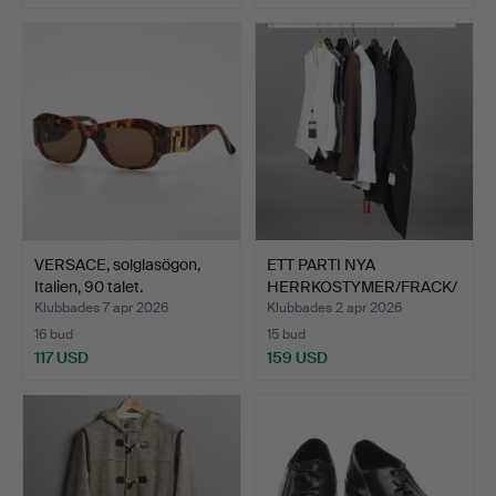
VERSACE, solglasögon,
ETT PARTI NYA
Italien, 90 talet.
HERRKOSTYMER/FRACK/
BYXOR, J.…
Klubbades 7 apr 2026
Klubbades 2 apr 2026
16 bud
15 bud
117 USD
159 USD