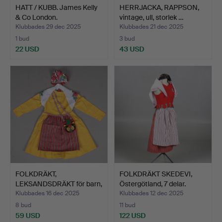
HATT / KUBB. James Kelly
HERRJACKA, RAPPSON,
& Co London.
vintage, ull, storlek …
Klubbades 29 dec 2025
Klubbades 21 dec 2025
1 bud
3 bud
22 USD
43 USD
FOLKDRÄKT,
FOLKDRÄKT SKEDEVI,
LEKSANDSDRÄKT för barn,
Östergötland, 7 delar.
1900-ta…
Klubbades 16 dec 2025
Klubbades 12 dec 2025
8 bud
11 bud
59 USD
122 USD