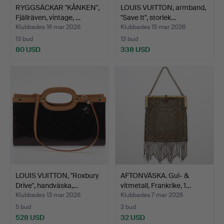
RYGGSÄCKAR "KÅNKEN",
LOUIS VUITTON, armband,
Fjällräven, vintage, …
"Save It", storlek…
Klubbades 16 mar 2026
Klubbades 15 mar 2026
13 bud
13 bud
80 USD
338 USD
LOUIS VUITTON, "Roxbury
AFTONVÄSKA. Gul- &
Drive", handväska,…
vitmetall, Frankrike, 1…
Klubbades 13 mar 2026
Klubbades 7 mar 2026
5 bud
3 bud
528 USD
32 USD