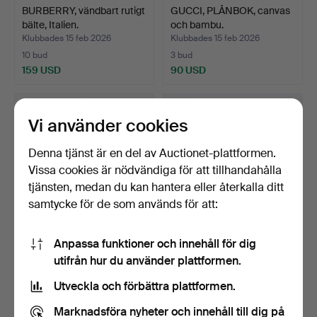
BURBERRY, vändbart rutigt
GUCCI, PLÅNBOK, canvas
bälte, Italien.
och bambu.
Klubbades 15 feb 2026
Klubbades 15 feb 2026
10 bud
3 bud
159 USD
90 USD
Vi använder cookies
Denna tjänst är en del av Auctionet-plattformen.
Vissa cookies är nödvändiga för att tillhandahålla
tjänsten, medan du kan hantera eller återkalla ditt
samtycke för de som används för att:
Anpassa funktioner och innehåll för dig
GUCCI, SOLGLASÖGON
HERRSKINNBYXOR, JIM
utifrån hur du använder plattformen.
med fodral, 2000-tal.
STIRLING, storlek 52, …
Klubbades 14 feb 2026
Klubbades 8 feb 2026
Utveckla och förbättra plattformen.
10 bud
5 bud
74 USD
43 USD
Marknadsföra nyheter och innehåll till dig på