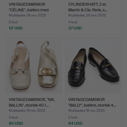
VINTAGEDAMSKOR
CYLINDERHATT. 2 st.
"CÉLINE", loafers med
Martin & Cie, Paris, s…
klack…
Klubbades 29 nov 2025
Klubbades 20 nov 2025
5 bud
4 bud
117 USD
37 USD
VINTAGEDAMSKOR, "NK,
VINTAGEDAMSKOR
BALLIN", storlek 40 1…
"BALLY", loafers, storlek 4…
Klubbades 19 nov 2025
Klubbades 19 nov 2025
3 bud
2 bud
80 USD
64 USD