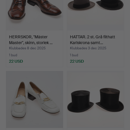
HERRSKOR, "Mäster
HATTAR. 2 st. Grå filthatt
Master", skinn, storlek …
Karlskrona samt…
Klubbades 8 dec 2025
Klubbades 3 dec 2025
1 bud
1 bud
22 USD
22 USD