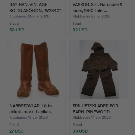
RAY-BAN, VINTAGE
VÄSKOR. 3 st. Hardcase &
SOLGLASÖGON, "W2840",
läder, 1900-talet…
199…
Klubbades 26 maj 2026
Klubbades 2 maj 2026
3 bud
1 bud
53 USD
32 USD
NÄBBSTÖVLAR. Läder,
FRILUFTSKLÄDER FÖR
etikett-märkt Lapikas,…
BARN, PINEWOOD,
storlek…
Klubbades 18 apr 2026
Klubbades 14 apr 2026
2 bud
5 bud
27 USD
38 USD