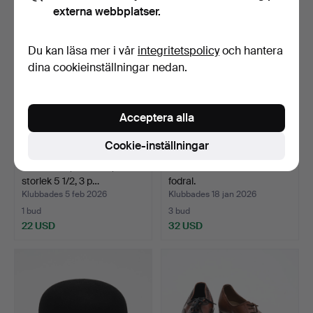
externa webbplatser.
Du kan läsa mer i vår
integritetspolicy
och hantera
dina cookieinställningar nedan.
Acceptera alla
Cookie-inställningar
DAMSKOR, "Tärnsko, REX"
CYLINDERHATT med hårt
storlek 5 1/2, 3 p…
fodral.
Klubbades 5 feb 2026
Klubbades 18 jan 2026
1 bud
3 bud
22 USD
32 USD