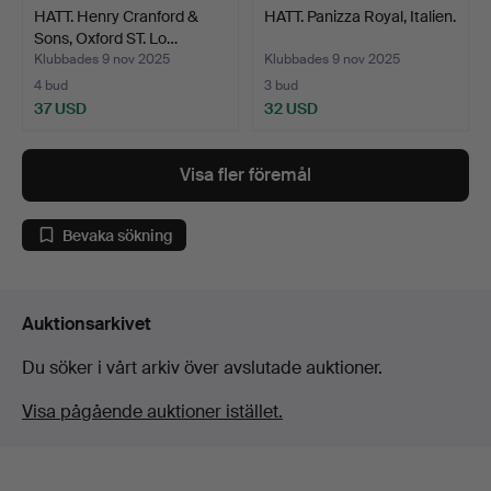
HATT. Henry Cranford &
HATT. Panizza Royal, Italien.
Sons, Oxford ST. Lo…
Klubbades 9 nov 2025
Klubbades 9 nov 2025
4 bud
3 bud
37 USD
32 USD
Visa fler föremål
Bevaka sökning
Auktionsarkivet
Du söker i vårt arkiv över avslutade auktioner.
Visa pågående auktioner istället.