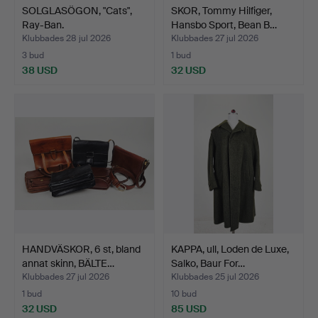
SOLGLASÖGON, "Cats",
SKOR, Tommy Hilfiger,
Ray-Ban.
Hansbo Sport, Bean B…
Klubbades 28 jul 2026
Klubbades 27 jul 2026
3 bud
1 bud
38 USD
32 USD
HANDVÄSKOR, 6 st, bland
KAPPA, ull, Loden de Luxe,
annat skinn, BÄLTE…
Salko, Baur For…
Klubbades 27 jul 2026
Klubbades 25 jul 2026
1 bud
10 bud
32 USD
85 USD