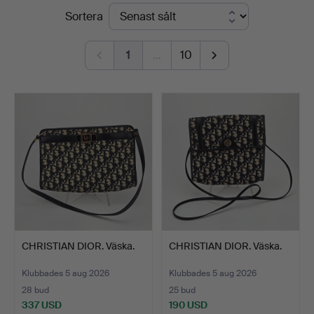
Slutpriser
Sortera
Thörner
&
1
…
10
Ek
CHRISTIAN DIOR. Väska.
CHRISTIAN DIOR. Väska.
Klubbades 5 aug 2026
Klubbades 5 aug 2026
28 bud
25 bud
337 USD
190 USD