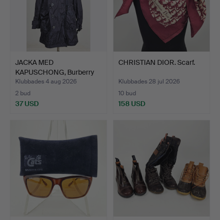
JACKA MED
CHRISTIAN DIOR. Scarf.
KAPUSCHONG, Burberry
Brit.
Klubbades 4 aug 2026
Klubbades 28 jul 2026
2 bud
10 bud
37 USD
158 USD