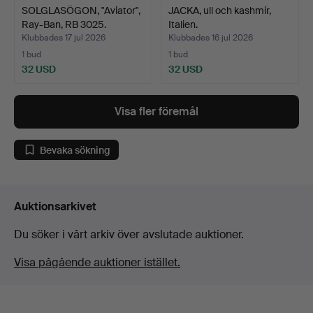
SOLGLASÖGON, "Aviator",
JACKA, ull och kashmir,
Ray-Ban, RB 3025.
Italien.
Klubbades 17 jul 2026
Klubbades 16 jul 2026
1 bud
1 bud
32 USD
32 USD
Visa fler föremål
Bevaka sökning
Auktionsarkivet
Du söker i vårt arkiv över avslutade auktioner.
Visa pågående auktioner istället.