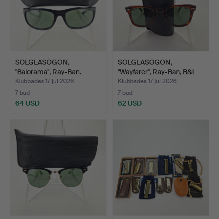
SOLGLASÖGON,
SOLGLASÖGON,
"Balorama", Ray-Ban.
"Wayfarer", Ray-Ban, B&L
5024.
Klubbades 17 jul 2026
Klubbades 17 jul 2026
7 bud
7 bud
64 USD
62 USD