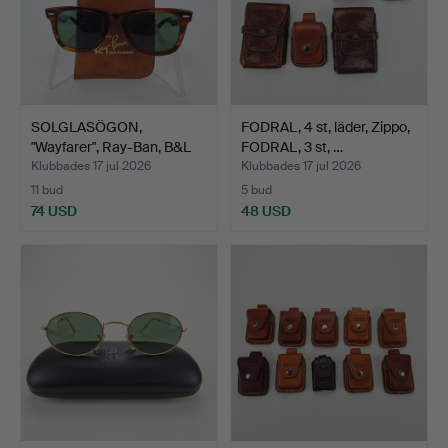
SOLGLASÖGON,
FODRAL, 4 st, läder, Zippo,
"Wayfarer", Ray-Ban, B&L
FODRAL, 3 st, …
5024.
Klubbades 17 jul 2026
Klubbades 17 jul 2026
11 bud
5 bud
74 USD
48 USD