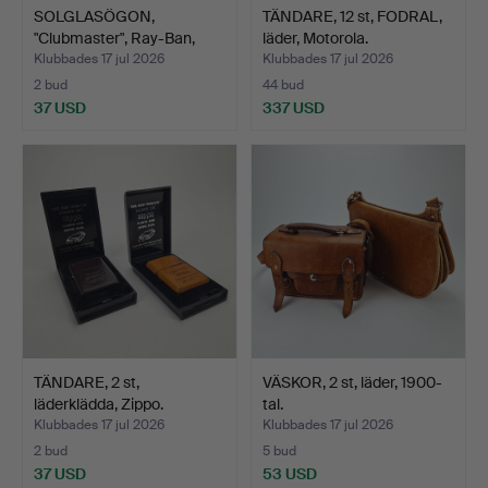
SOLGLASÖGON,
TÄNDARE, 12 st, FODRAL,
"Clubmaster", Ray-Ban,
läder, Motorola.
W0365.
Klubbades 17 jul 2026
Klubbades 17 jul 2026
2 bud
44 bud
37 USD
337 USD
TÄNDARE, 2 st,
VÄSKOR, 2 st, läder, 1900-
läderklädda, Zippo.
tal.
Klubbades 17 jul 2026
Klubbades 17 jul 2026
2 bud
5 bud
37 USD
53 USD