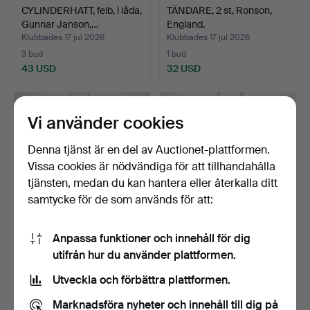
CYLINDERHATT, felb, i låda,
TÄNDARE, 2 st, Ronson,
Gunnar Janson,…
England.
Klubbades 17 jul 2026
Klubbades 17 jul 2026
3 bud
1 bud
43 USD
32 USD
Vi använder cookies
Denna tjänst är en del av Auctionet-plattformen.
Vissa cookies är nödvändiga för att tillhandahålla
tjänsten, medan du kan hantera eller återkalla ditt
samtycke för de som används för att:
Anpassa funktioner och innehåll för dig
SOLGLASÖGON, "Wayfarer
SOLGLASÖGON,
utifrån hur du använder plattformen.
II", Ray-Ban.
"Clubmaster", Ray-Ban,
W0366.
Klubbades 17 jul 2026
Klubbades 17 jul 2026
Utveckla och förbättra plattformen.
2 bud
5 bud
37 USD
48 USD
Marknadsföra nyheter och innehåll till dig på