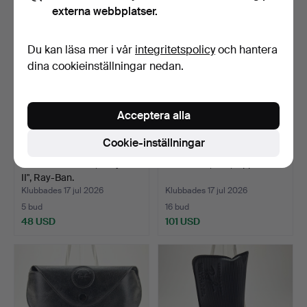
externa webbplatser.
Du kan läsa mer i vår
integritetspolicy
och hantera
dina cookieinställningar nedan.
Acceptera alla
Cookie-inställningar
SOLGLASÖGON, "Wayfarer
TÄNDARE, 4 st, Zippo.
II", Ray-Ban.
Klubbades 17 jul 2026
Klubbades 17 jul 2026
5 bud
16 bud
48 USD
101 USD