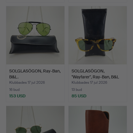
SOLGLASÖGON, Ray-Ban,
SOLGLASÖGON,
B&L.
"Wayfarer", Ray-Ban, B&L
5022.
Klubbades 17 jul 2026
Klubbades 17 jul 2026
16 bud
13 bud
153 USD
85 USD