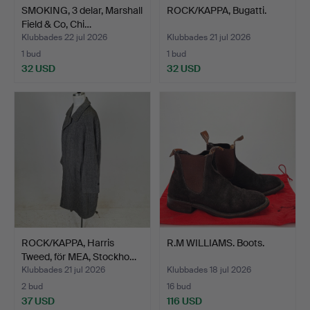
SMOKING, 3 delar, Marshall
ROCK/KAPPA, Bugatti.
Field & Co, Chi…
Klubbades 22 jul 2026
Klubbades 21 jul 2026
1 bud
1 bud
32 USD
32 USD
ROCK/KAPPA, Harris
R.M WILLIAMS. Boots.
Tweed, för MEA, Stockho…
Klubbades 21 jul 2026
Klubbades 18 jul 2026
2 bud
16 bud
37 USD
116 USD