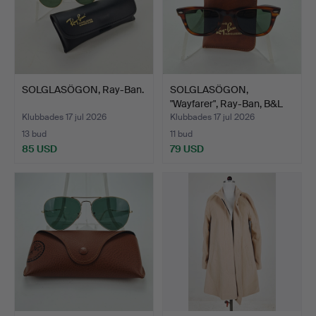
SOLGLASÖGON, Ray-Ban.
SOLGLASÖGON,
"Wayfarer", Ray-Ban, B&L
5024.
Klubbades 17 jul 2026
Klubbades 17 jul 2026
13 bud
11 bud
85 USD
79 USD