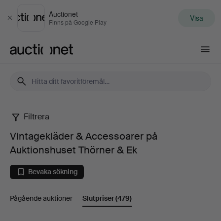
Auctionet
Visa
Stäng
Finns på Google Play
Auctionet.com
Filtrera
Vintagekläder
Vintagekläder & Accessoarer på
&
Auktionshuset Thörner & Ek
Accessoarer
Bevaka sökning
på
Pågående auktioner
Slutpriser
(479)
Auktionshuset