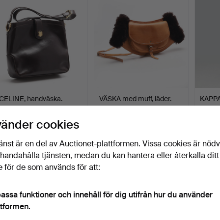
CELINE, handväska.
VÄSKA med muff, läder.
KAPPA
dammod
Finlan
Klubbades 22 mar 2026
Klubbades 17 mar 2026
Klubba
vänder cookies
14 bud
8 bud
1 bud
148 USD
66 USD
32 US
änst är en del av Auctionet-plattformen. Vissa cookies är nöd
illhandahålla tjänsten, medan du kan hantera eller återkalla ditt
 för de som används för att:
assa funktioner och innehåll för dig utifrån hur du använder
ttformen.