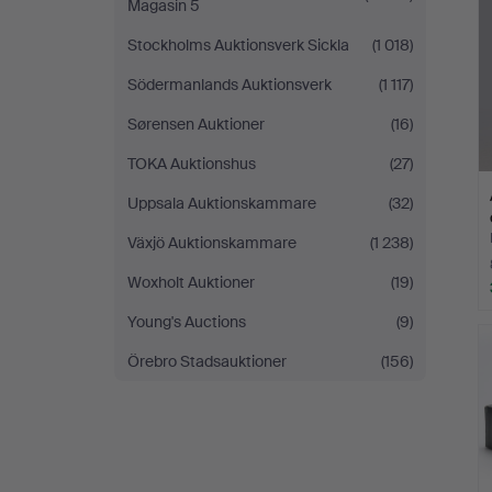
Magasin 5
Stockholms Auktionsverk Sickla
(1 018)
Södermanlands Auktionsverk
(1 117)
Sørensen Auktioner
(16)
TOKA Auktionshus
(27)
Uppsala Auktionskammare
(32)
Växjö Auktionskammare
(1 238)
Woxholt Auktioner
(19)
Young's Auctions
(9)
Örebro Stadsauktioner
(156)