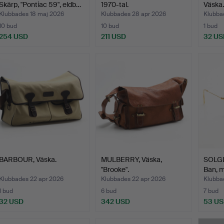
Skärp, "Pontiac 59", eldb…
1970-tal.
Väska.
Klubbades 18 maj 2026
Klubbades 28 apr 2026
Klubba
10 bud
10 bud
1 bud
254 USD
211 USD
32 US
BARBOUR, Väska.
MULBERRY, Väska,
SOLG
"Brooke".
Ban, m
Klubbades 22 apr 2026
Klubbades 22 apr 2026
Klubba
1 bud
6 bud
7 bud
32 USD
342 USD
53 U