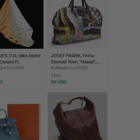
S, 3 st, silke, bland
JOSEF FRANK. Firma
 Cesare P…
Svenskt Tenn. "Hawaii",…
es 5 jul 2025
Klubbades 5 jul 2025
9 bud
D
96 USD