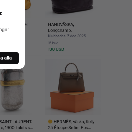
r.
 Prada, modell
HANDVÄSKA,
ingar
ale Fibbi", It…
Longchamp.
des 5 feb 2026
Klubbades 17 dec 2025
15 bud
SD
138 USD
a alla
SAINT LAURENT.
HERMÈS, väska, Kelly
e, 1900-talets s…
25 Étoupe Sellier Eps…