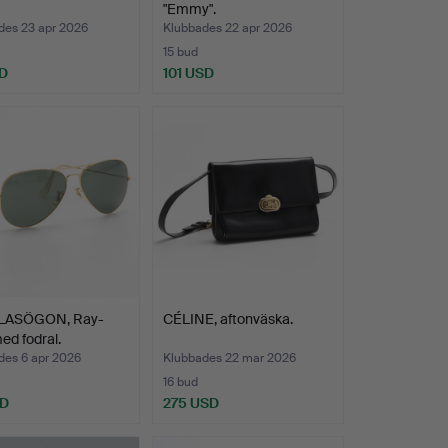
"Emmy".
des 23 apr 2026
Klubbades 22 apr 2026
15 bud
D
101 USD
LASÖGON, Ray-
CÉLINE, aftonväska.
ed fodral.
des 6 apr 2026
Klubbades 22 mar 2026
16 bud
SD
275 USD