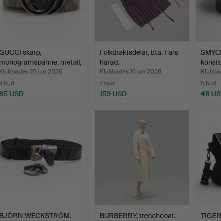
GUCCI skärp,
Folkdräktsdelar, bl.a. Färs
SMYCK
monogramspänne, metall,
härad.
konsts
skinn…
Klubbades 25 jun 2026
Klubbades 16 jun 2026
Klubba
9 bud
7 bud
5 bud
85 USD
159 USD
48 U
BJÖRN WECKSTRÖM.
BURBERRY, trenchcoat.
TIGER