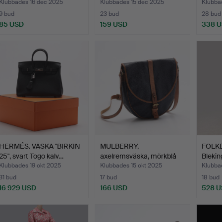
Klubbades 16 dec 2025
Klubbades 15 dec 2025
Klubba
9 bud
23 bud
28 bud
85 USD
159 USD
338 
HERMÉS. VÄSKA "BIRKIN
MULBERRY,
FOLK
25", svart Togo kalv…
axelremsväska, mörkblå
Bleki
scotch gr…
tillbeh
Klubbades 19 okt 2025
Klubbades 15 okt 2025
Klubbad
31 bud
17 bud
18 bud
16 929 USD
166 USD
528 