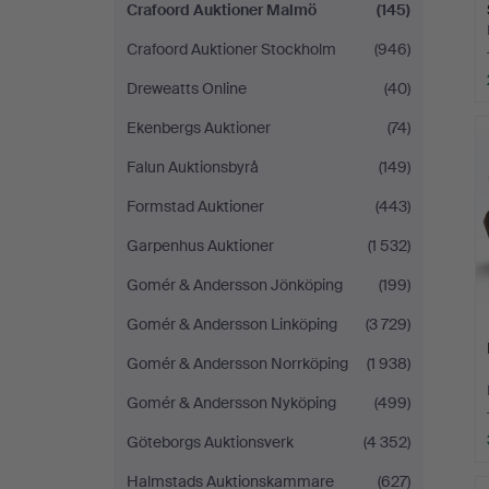
Crafoord Auktioner Malmö
(145)
Crafoord Auktioner Stockholm
(946)
Dreweatts Online
(40)
Ekenbergs Auktioner
(74)
Falun Auktionsbyrå
(149)
Formstad Auktioner
(443)
Garpenhus Auktioner
(1 532)
Gomér & Andersson Jönköping
(199)
Gomér & Andersson Linköping
(3 729)
Gomér & Andersson Norrköping
(1 938)
Gomér & Andersson Nyköping
(499)
Göteborgs Auktionsverk
(4 352)
Halmstads Auktionskammare
(627)