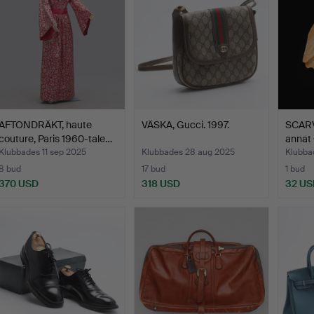
AFTONDRÄKT, haute
VÄSKA, Gucci. 1997.
SCARVE
couture, Paris 1960-tale…
annat
Klubbades 11 sep 2025
Klubbades 28 aug 2025
Klubbad
8 bud
17 bud
1 bud
370 USD
318 USD
32 US