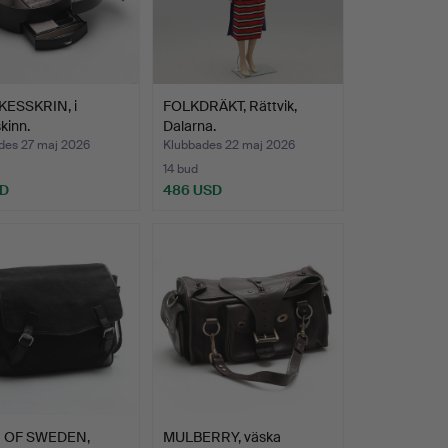
ESSKRIN, i
FOLKDRÄKT, Rättvik,
kinn.
Dalarna.
des 27 maj 2026
Klubbades 22 maj 2026
14 bud
SD
486 USD
 OF SWEDEN,
MULBERRY, väska