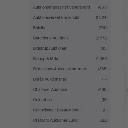
Auktionsmagasinet Vänersborg
(693)
Auktionsverket Engelholm
(1 524)
Balclis
(760)
Barcelona Auctions
(2 572)
Bidstrup Auktioner
(35)
Bishop & Miller
(1 087)
Björnssons Auktionskammare
(365)
Borås Auktionshall
(17)
Chalkwell Auctions
(438)
Colombos
(19)
Connoisseur Bokauktioner
(11)
Crafoord Auktioner Lund
(522)