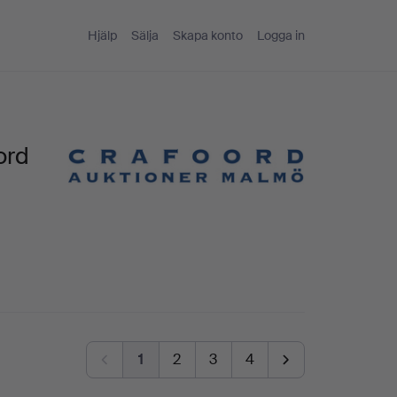
Hjälp
Sälja
Skapa konto
Logga in
ord
1
2
3
4