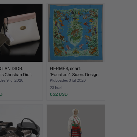
TIAN DIOR.
HERMÈS, scarf,
s Christian Dior,
"Equateur". Siden. Design
R…
es 9 jul 2026
Klubbades 3 jul 2026
23 bud
D
652 USD