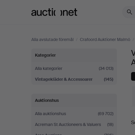
Auctionet.com
Alla avslutade föremål
/
Crafoord Auktioner Malmö
/
V
Vintagekläder
Kategorier
&
Alla kategorier
(34 013)
Vintagekläder & Accessoarer
(145)
Accessoarer
på
Auktionshus
Crafoord
Alla auktionshus
(69 702)
S
S
Auktioner
Acreman St Auctioneers & Valuers
(18)