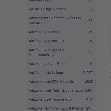
Arce Auctions
(705)
Malmö
Art and Design Auctions
(2)
Auktionsfirma Kenneth Svensson i
(33)
Kalmar
Auktionshaus Blank
(35)
Auktionshaus Bossard
(5)
Auktionshaus Stuber's
(13)
Hammerschlag
Auktionshaus von Brühl
(4)
Auktionshuset Kolonn
(2 572)
Auktionshuset STO Bohuslän
(209)
Auktionshuset Thelin & Johansson
(565)
Auktionshuset Thörner & Ek
(479)
Auktionskammaren Sydost Kalmar
(293)