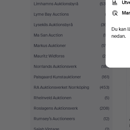
Utv
Limhamns Auktionsbyrå
(535)
Mar
Lyme Bay Auctions
(3)
Lysekils Auktionsbyrå
(361)
Du kan l
Ma San Auction
(14)
nedan.
Markus Auktioner
(173)
Mauritz Widforss
(26)
Norrlands Auktionsverk
(187)
Palsgaard Kunstauktioner
(161)
RA Auktionsverket Norrköping
(453)
Rheinveld Auktionen
(5)
Roslagens Auktionsverk
(208)
Rumsey’s Auctioneers
(12)
Sajab Vintage
(2)