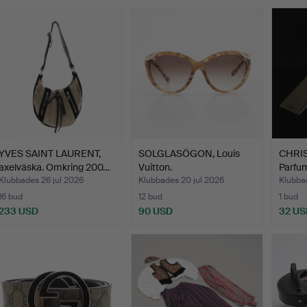
YVES SAINT LAURENT,
SOLGLASÖGON, Louis
CHRIS
axelväska. Omkring 200…
Vuitton.
Parfum
sm…
Klubbades 26 jul 2026
Klubbades 20 jul 2026
Klubbad
16 bud
12 bud
1 bud
233 USD
90 USD
32 US