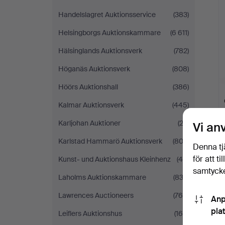
Handelslagret Auktionsservice
(383)
Helsingborgs Auktionskammare
(6 611)
Hälsinglands Auktionsverk
(782)
Höganäs Auktionsverk
(808)
Höörs Auktionshall
(386)
Kalmar Auktionsverk
(445)
Karljohan Auktioner
(23)
Vi an
Karlstad Hammarö Auktionsverk
(802)
Denna tj
för att t
Kunst- und Auktionshaus Kleinhenz
(46)
samtycke
Laholms Auktionskammare
(832)
Lawrences Auctioneers
(764)
Anp
pla
Leiflers Auktionshus
(165)