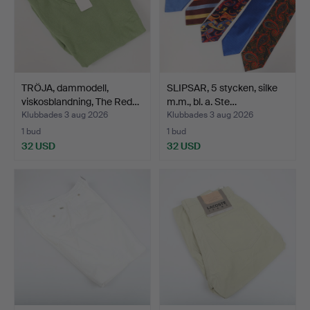
TRÖJA, dammodell,
SLIPSAR, 5 stycken, silke
viskosblandning, The Red…
m.m., bl. a. Ste…
Klubbades 3 aug 2026
Klubbades 3 aug 2026
1 bud
1 bud
32 USD
32 USD