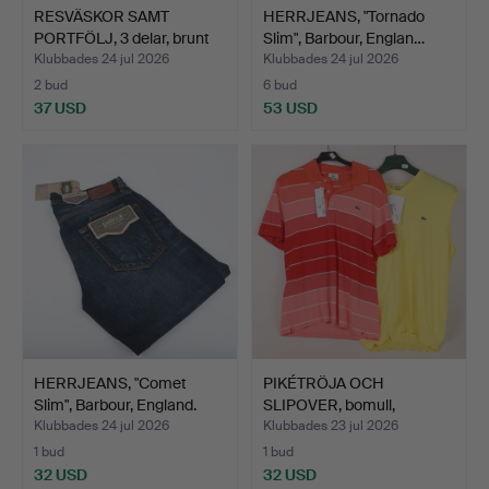
RESVÄSKOR SAMT
HERRJEANS, "Tornado
PORTFÖLJ, 3 delar, brunt
Slim", Barbour, Englan…
sk…
Klubbades 24 jul 2026
Klubbades 24 jul 2026
2 bud
6 bud
37 USD
53 USD
HERRJEANS, "Comet
PIKÉTRÖJA OCH
Slim", Barbour, England.
SLIPOVER, bomull,
Lacoste.
Klubbades 24 jul 2026
Klubbades 23 jul 2026
1 bud
1 bud
32 USD
32 USD