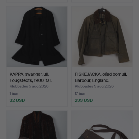
KAPPA, swagger, ull,
FISKEJACKA, oljad bomull,
Fougstedts, 1900-tal.
Barbour, England.
Klubbades 5 aug 2026
Klubbades 5 aug 2026
1 bud
17 bud
32 USD
233 USD