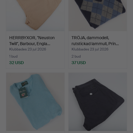
HERRBYXOR, "Neuston
TRÖJA, dammodell,
Twill", Barbour, Engla…
rutstickad lammull, Prin…
Klubbades 23 jul 2026
Klubbades 23 jul 2026
1 bud
2 bud
32 USD
37 USD