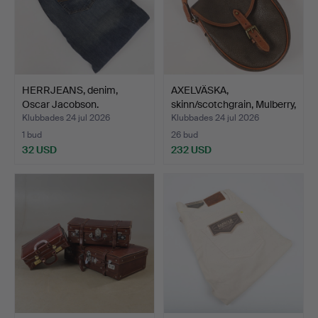
HERRJEANS, denim,
AXELVÄSKA,
Oscar Jacobson.
skinn/scotchgrain, Mulberry,
En…
Klubbades 24 jul 2026
Klubbades 24 jul 2026
1 bud
26 bud
32 USD
232 USD