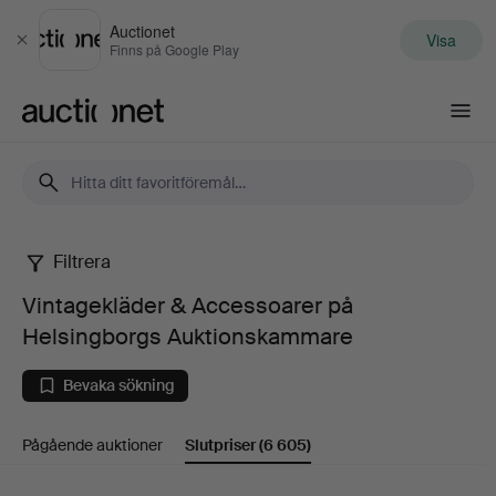
Auctionet
Visa
Stäng
Finns på Google Play
Auctionet.com
Filtrera
Vintagekläder
Vintagekläder & Accessoarer på
&
Helsingborgs Auktionskammare
Accessoarer
Bevaka sökning
på
Pågående auktioner
Slutpriser
(6 605)
Helsingborgs