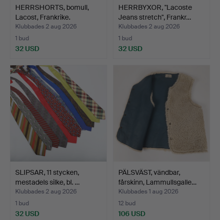
HERRSHORTS, bomull,
HERRBYXOR, "Lacoste
Lacost, Frankrike.
Jeans stretch", Frankr…
Klubbades 2 aug 2026
Klubbades 2 aug 2026
1 bud
1 bud
32 USD
32 USD
SLIPSAR, 11 stycken,
PÄLSVÄST, vändbar,
mestadels silke, bl. …
fårskinn, Lammullsgalle…
Klubbades 2 aug 2026
Klubbades 1 aug 2026
1 bud
12 bud
32 USD
106 USD