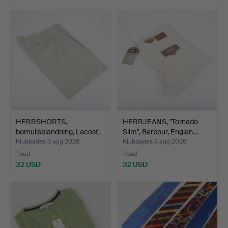
HERRSHORTS,
HERRJEANS, "Tornado
bomullsblandning, Lacost,
Slim", Barbour, Englan…
Fran…
Klubbades 3 aug 2026
Klubbades 3 aug 2026
1 bud
1 bud
32 USD
32 USD