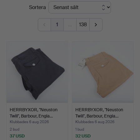
Slutpriser
Sortera
Auktionskammare
1
…
138
HERRBYXOR, "Neuston
HERRBYXOR, "Neuston
Twill", Barbour, Engla…
Twill", Barbour, Engla…
Klubbades 6 aug 2026
Klubbades 6 aug 2026
2 bud
1 bud
37 USD
32 USD