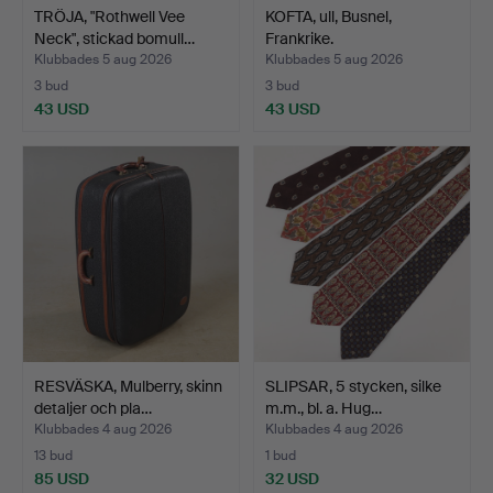
TRÖJA, "Rothwell Vee
KOFTA, ull, Busnel,
Neck", stickad bomull…
Frankrike.
Klubbades 5 aug 2026
Klubbades 5 aug 2026
3 bud
3 bud
43 USD
43 USD
RESVÄSKA, Mulberry, skinn
SLIPSAR, 5 stycken, silke
detaljer och pla…
m.m., bl. a. Hug…
Klubbades 4 aug 2026
Klubbades 4 aug 2026
13 bud
1 bud
85 USD
32 USD