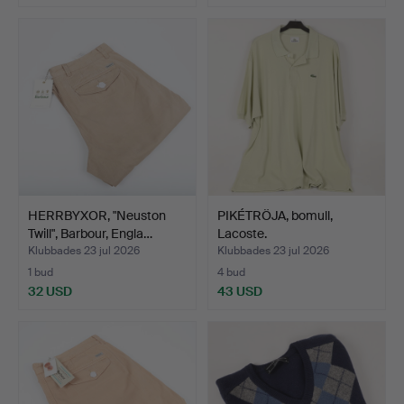
HERRBYXOR, "Neuston
PIKÉTRÖJA, bomull,
Twill", Barbour, Engla…
Lacoste.
Klubbades 23 jul 2026
Klubbades 23 jul 2026
1 bud
4 bud
32 USD
43 USD