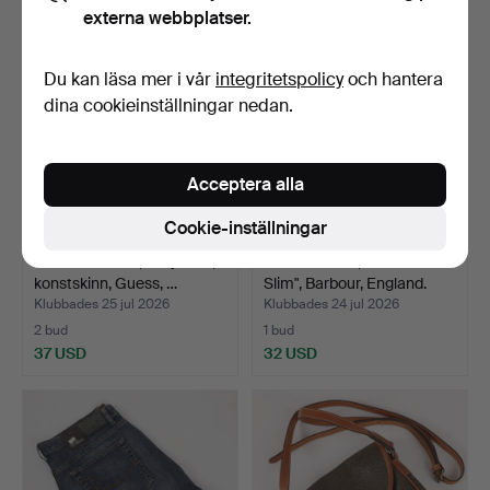
externa webbplatser.
Du kan läsa mer i vår
integritetspolicy
och hantera
dina cookieinställningar nedan.
Acceptera alla
Cookie-inställningar
HANDVÄSKOR, 2 stycken,
HERRJEANS, "Comet
konstskinn, Guess, …
Slim", Barbour, England.
Klubbades 25 jul 2026
Klubbades 24 jul 2026
2 bud
1 bud
37 USD
32 USD