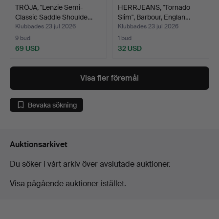
TRÖJA, "Lenzie Semi-
HERRJEANS, "Tornado
Classic Saddle Shoulde…
Slim", Barbour, Englan…
Klubbades 23 jul 2026
Klubbades 23 jul 2026
9 bud
1 bud
69 USD
32 USD
Visa fler föremål
Bevaka sökning
Auktionsarkivet
Du söker i vårt arkiv över avslutade auktioner.
Visa pågående auktioner istället.