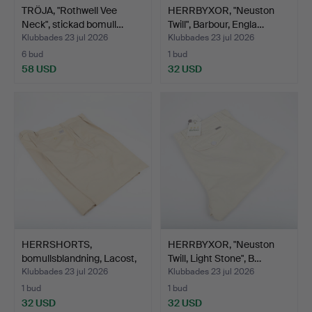
TRÖJA, "Rothwell Vee
HERRBYXOR, "Neuston
Neck", stickad bomull…
Twill", Barbour, Engla…
Klubbades 23 jul 2026
Klubbades 23 jul 2026
6 bud
1 bud
58 USD
32 USD
HERRSHORTS,
HERRBYXOR, "Neuston
bomullsblandning, Lacost,
Twill, Light Stone", B…
Fran…
Klubbades 23 jul 2026
Klubbades 23 jul 2026
1 bud
1 bud
32 USD
32 USD