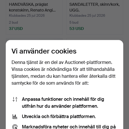
HANDVÄSKA, präglat
SANDALETTER, skinn/kork,
konstskinn, Renato Angi…
UGG.
Klubbades 25 jul 2026
Klubbades 25 jul 2026
2 bud
5 bud
37 USD
53 USD
Vi använder cookies
Denna tjänst är en del av Auctionet-plattformen.
Vissa cookies är nödvändiga för att tillhandahålla
tjänsten, medan du kan hantera eller återkalla ditt
samtycke för de som används för att:
Anpassa funktioner och innehåll för dig
VÄSKA, skinn med
HANDVÄSKA,
utifrån hur du använder plattformen.
textilfoder, Baron, 2000-…
doktorsmodell,
skinn/mässing, I…
Klubbades 25 jul 2026
Klubbades 25 jul 2026
Utveckla och förbättra plattformen.
1 bud
3 bud
32 USD
43 USD
Marknadsföra nyheter och innehåll till dig på