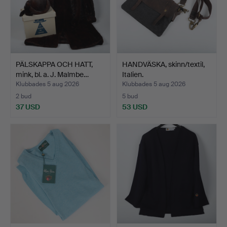
PÄLSKAPPA OCH HATT,
HANDVÄSKA, skinn/textil,
mink, bl. a. J. Malmbe…
Italien.
Klubbades 5 aug 2026
Klubbades 5 aug 2026
2 bud
5 bud
37 USD
53 USD