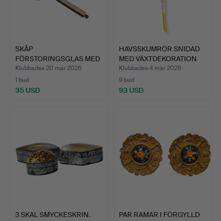
SKÅP
HAVSSKUMRÖR SNIDAD
FÖRSTORINGSGLAS MED
MED VÄXTDEKORATION
KURIOSITETER I BE…
OCH …
Klubbades 20 mar 2026
Klubbades 4 mar 2026
1 bud
9 bud
35 USD
93 USD
3 SKAL SMYCKESKRIN.
PAR RAMAR I FÖRGYLLD