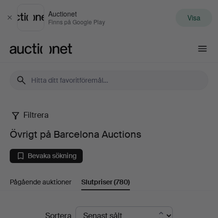
Auctionet
Visa
Stäng
Finns på Google Play
Auctionet.com
Filtrera
Övrigt
Övrigt på Barcelona Auctions
på
Bevaka sökning
Barcelona
Pågående auktioner
Slutpriser
(780)
Auctions
Slutpriser
Sortera