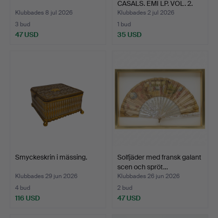
CASALS. EMI LP. VOL. 2.
Klubbades 8 jul 2026
Klubbades 2 jul 2026
3 bud
1 bud
47 USD
35 USD
Smyckeskrin i mässing.
Solfjäder med fransk galant
scen och spröt…
Klubbades 29 jun 2026
Klubbades 26 jun 2026
4 bud
2 bud
116 USD
47 USD