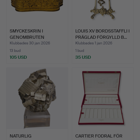
SMYCKESKRIN I
LOUIS XV BORDSSTAFFLI I
GENOMBRUTEN
PRÄGLAD FÖRGYLLD B…
GULDMETALL OCH G…
Klubbades 30 jan 2026
Klubbades 1 jan 2026
13 bud
1 bud
105 USD
35 USD
NATURLIG
CARTIER FODRAL FÖR