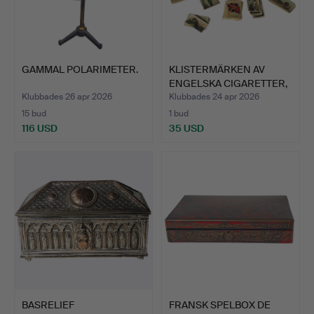
GAMMAL POLARIMETER.
KLISTERMÄRKEN AV
ENGELSKA CIGARETTER,
SAML…
Klubbades 26 apr 2026
Klubbades 24 apr 2026
15 bud
1 bud
116 USD
35 USD
BASRELIEF
FRANSK SPELBOX DE