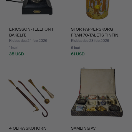
ERICSSON-TELEFON I
STOR PAPPERSKORG
BAKELIT.
FRÅN 70-TALETS TINTIN,
”F…
Klubbades 24 feb 2026
Klubbades 23 feb 2026
1 bud
6 bud
35 USD
61 USD
4 OLIKA SKOHORN I
SAMLING AV