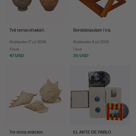
Två terracottakärl.
Bordsläspulpet i trä.
Klubbades 17 jul 2026
Klubbades 9 jul 2026
3 bud
1 bud
47 USD
35 USD
Tre stora snäckor.
EL ARTE DE PABLO