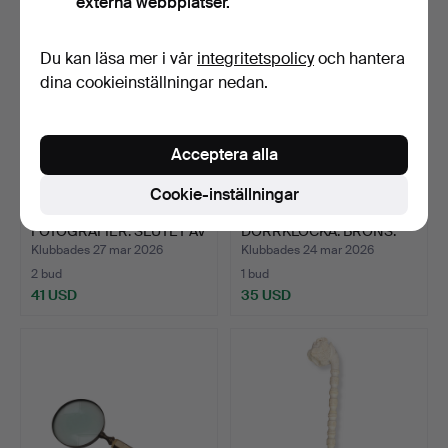
externa webbplatser.
Du kan läsa mer i vår
integritetspolicy
och hantera
dina cookieinställningar nedan.
Acceptera alla
Cookie-inställningar
LÅDSTEREOSKOP OCH
GAMMAL SKRIVBORDS
FOTOGRAFIER. SLUTET AV
DÖRRKLOCKA. BRONS.
1…
Klubbades 27 mar 2026
Klubbades 24 mar 2026
2 bud
1 bud
41 USD
35 USD