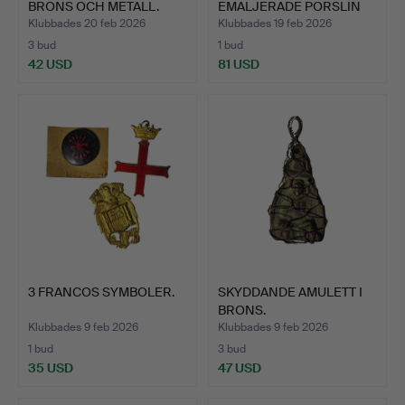
BRONS OCH METALL.
EMALJERADE PORSLIN
PILLERLÅDOR/…
Klubbades 20 feb 2026
Klubbades 19 feb 2026
3 bud
1 bud
42 USD
81 USD
3 FRANCOS SYMBOLER.
SKYDDANDE AMULETT I
BRONS.
Klubbades 9 feb 2026
Klubbades 9 feb 2026
1 bud
3 bud
35 USD
47 USD