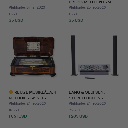
BRONS MED CENTRAL
EMA…
Klubbades 3 mar 2026
Klubbades 25 feb 2026
1 bud
1 bud
35 USD
35 USD
REUGE MUSIKLÅDA. 4
BANG & OLUFSEN.
MELODIER.SAINTE-
STEREO OCH TVÅ
CROIX. …
HÖGTALARE. …
Klubbades 24 feb 2026
Klubbades 24 feb 2026
16 bud
25 bud
1 851 USD
1 205 USD
Utvalt