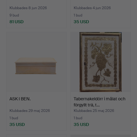
Klubbades 8 jun 2026
Klubbades 4 jun 2026
9 bud
1 bud
81 USD
35 USD
ASK I BEN.
Tabernakeldörr i målat och
förgyllt trä, t…
Klubbades 29 maj 2026
Klubbades 25 maj 2026
1 bud
1 bud
35 USD
35 USD