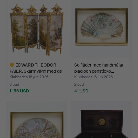
EDWARD THEODOR
Solfjäder med handmålat
PAIER. Skärmvägg med de
blad och bensticko…
fyr…
Klubbades 18 jun 2026
Klubbades 16 jun 2026
3 bud
2 bud
1 156 USD
41 USD
Utvalt
föremål