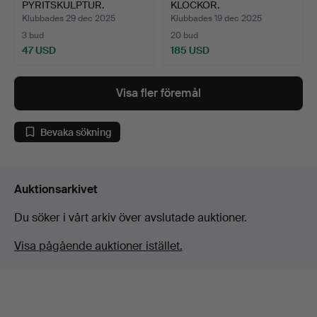
PYRITSKULPTUR.
KLOCKOR.
Klubbades 29 dec 2025
Klubbades 19 dec 2025
3 bud
20 bud
47 USD
185 USD
Visa fler föremål
Bevaka sökning
Auktionsarkivet
Du söker i vårt arkiv över avslutade auktioner.
Visa pågående auktioner istället.