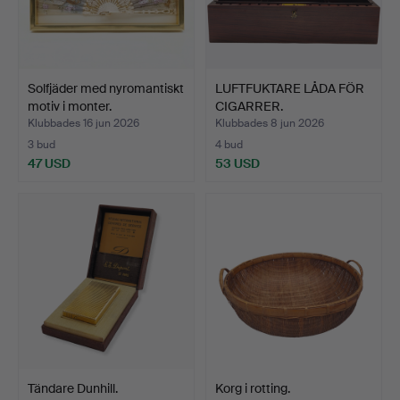
Solfjäder med nyromantiskt
LUFTFUKTARE LÅDA FÖR
motiv i monter.
CIGARRER.
Klubbades 16 jun 2026
Klubbades 8 jun 2026
3 bud
4 bud
47 USD
53 USD
Tändare Dunhill.
Korg i rotting.