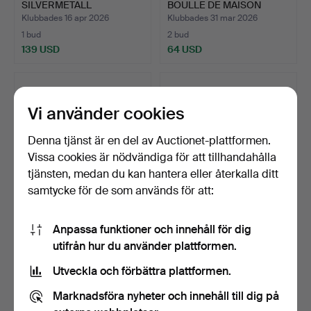
SILVERMETALL
BOULLE DE MAISON
SMYCKESKRIN AV KRIS…
VERVELL…
Klubbades 16 apr 2026
Klubbades 31 mar 2026
1 bud
2 bud
139 USD
64 USD
Vi använder cookies
Denna tjänst är en del av Auctionet-plattformen.
Vissa cookies är nödvändiga för att tillhandahålla
tjänsten, medan du kan hantera eller återkalla ditt
samtycke för de som används för att:
TELEFONBOK OCH
SNIDAT HORN.
Anpassa funktioner och innehåll för dig
FOTOALBUM MED
utifrån hur du använder plattformen.
SILVEROMSLAG.…
Klubbades 31 mar 2026
Klubbades 27 mar 2026
1 bud
17 bud
Utveckla och förbättra plattformen.
35 USD
162 USD
Marknadsföra nyheter och innehåll till dig på