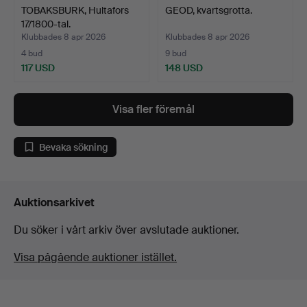
TOBAKSBURK, Hultafors
GEOD, kvartsgrotta.
17/1800-tal.
Klubbades 8 apr 2026
Klubbades 8 apr 2026
4 bud
9 bud
117 USD
148 USD
Visa fler föremål
Bevaka sökning
Auktionsarkivet
Du söker i vårt arkiv över avslutade auktioner.
Visa pågående auktioner istället.