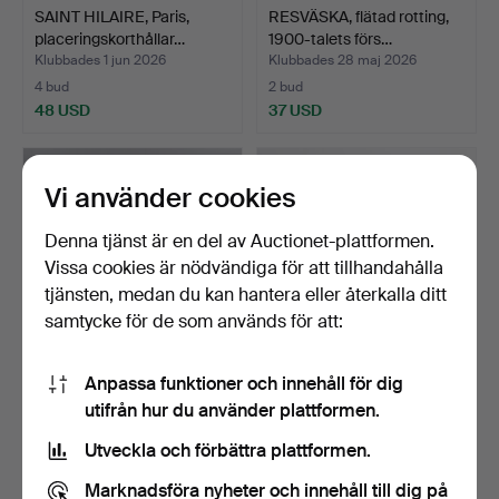
SAINT HILAIRE, Paris,
RESVÄSKA, flätad rotting,
placeringskorthållar…
1900-talets förs…
Klubbades 1 jun 2026
Klubbades 28 maj 2026
4 bud
2 bud
48 USD
37 USD
Vi använder cookies
Denna tjänst är en del av Auctionet-plattformen.
Vissa cookies är nödvändiga för att tillhandahålla
tjänsten, medan du kan hantera eller återkalla ditt
samtycke för de som används för att:
Anpassa funktioner och innehåll för dig
STAKET, 6 sektioner, smide,
KUDDAR, 9 stycken, Firma
utifrån hur du använder plattformen.
1940-tal.
Svenskt Tenn, Sto…
Klubbades 28 maj 2026
Klubbades 28 maj 2026
Utveckla och förbättra plattformen.
6 bud
22 bud
211 USD
465 USD
Marknadsföra nyheter och innehåll till dig på