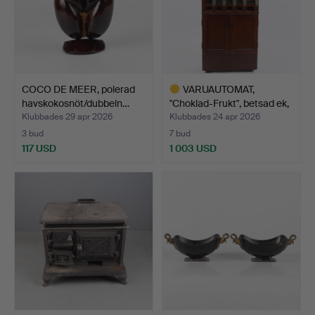
COCO DE MEER, polerad
VARUAUTOMAT,
havskokosnöt/dubbeln…
"Choklad-Frukt", betsad ek,
1…
Klubbades 29 apr 2026
Klubbades 24 apr 2026
3 bud
7 bud
117 USD
1 003 USD
Utvalt
föremål