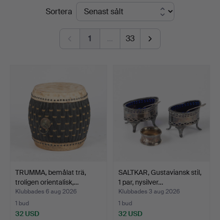
Slutpriser
Sortera
1
…
33
TRUMMA, bemålat trä,
SALTKAR, Gustaviansk stil,
troligen orientalisk,…
1 par, nysilver…
Klubbades 6 aug 2026
Klubbades 3 aug 2026
1 bud
1 bud
32 USD
32 USD