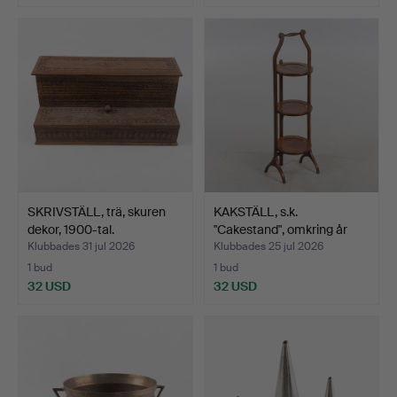
SKRIVSTÄLL, trä, skuren
KAKSTÄLL, s.k.
dekor, 1900-tal.
"Cakestand", omkring år
190…
Klubbades 31 jul 2026
Klubbades 25 jul 2026
1 bud
1 bud
32 USD
32 USD