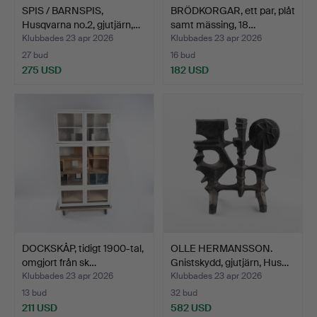
SPIS / BARNSPIS,
BRÖDKORGAR, ett par, plåt
Husqvarna no.2, gjutjärn,…
samt mässing, 18…
Klubbades 23 apr 2026
Klubbades 23 apr 2026
27 bud
16 bud
275 USD
182 USD
DOCKSKÅP, tidigt 1900-tal,
OLLE HERMANSSON.
omgjort från sk…
Gnistskydd, gjutjärn, Hus…
Klubbades 23 apr 2026
Klubbades 23 apr 2026
13 bud
32 bud
211 USD
582 USD