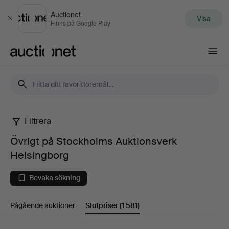
Auctionet
Visa
Stäng
Finns på Google Play
Auctionet.com
Filtrera
Övrigt
Övrigt på Stockholms Auktionsverk
på
Helsingborg
Stockholms
Bevaka sökning
Auktionsverk
Pågående auktioner
Slutpriser
(1 581)
Helsingborg