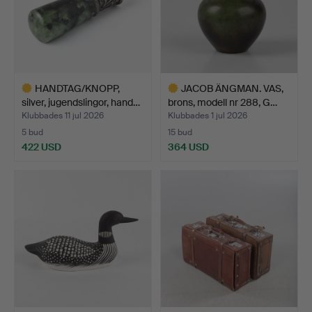
HANDTAG/KNOPP,
JACOB ÄNGMAN. VAS,
silver, jugendslingor, hand…
brons, modell nr 288, G…
Klubbades 11 jul 2026
Klubbades 1 jul 2026
5 bud
15 bud
422 USD
364 USD
Utvalt
Utvalt
föremål
föremål