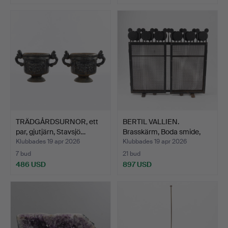
TRÄDGÅRDSURNOR, ett
BERTIL VALLIEN.
par, gjutjärn, Stavsjö…
Brasskärm, Boda smide,
sva…
Klubbades 19 apr 2026
Klubbades 19 apr 2026
7 bud
21 bud
486 USD
897 USD