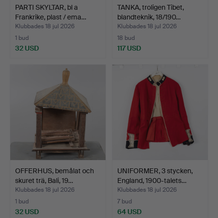
PARTI SKYLTAR, bl a
TANKA, troligen Tibet,
Frankrike, plast / ema…
blandteknik, 18/190…
Klubbades 18 jul 2026
Klubbades 18 jul 2026
1 bud
18 bud
32 USD
117 USD
OFFERHUS, bemålat och
UNIFORMER, 3 stycken,
skuret trä, Bali, 19…
England, 1900-talets…
Klubbades 18 jul 2026
Klubbades 18 jul 2026
1 bud
7 bud
32 USD
64 USD