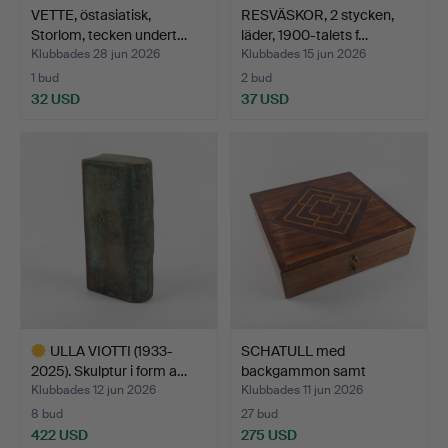
VETTE, östasiatisk,
RESVÄSKOR, 2 stycken,
Storlom, tecken undert…
läder, 1900-talets f…
Klubbades 28 jun 2026
Klubbades 15 jun 2026
1 bud
2 bud
32 USD
37 USD
ULLA VIOTTI (1933-
SCHATULL med
2025). Skulptur i form a…
backgammon samt
schackpjäser.
Klubbades 12 jun 2026
Klubbades 11 jun 2026
8 bud
27 bud
422 USD
275 USD