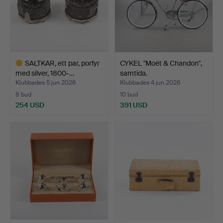
SALTKAR, ett par, porfyr
CYKEL "Moët & Chandon",
med silver, 1800-…
samtida.
Klubbades 5 jun 2026
Klubbades 4 jun 2026
8 bud
10 bud
254 USD
391 USD
Utvalt
föremål