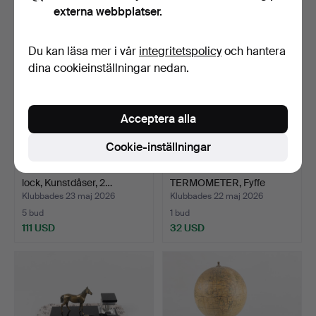
externa webbplatser.
Du kan läsa mer i vår
integritetspolicy
och hantera
dina cookieinställningar nedan.
Acceptera alla
Cookie-inställningar
IRMA DÅSER. Burkar med
VÄGGFÖRVARING &
lock, Kunstdåser, 2…
TERMOMETER, Fyffe
Banankom…
Klubbades 23 maj 2026
Klubbades 22 maj 2026
5 bud
1 bud
111 USD
32 USD