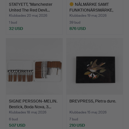
STATYETT, "Manchester
NÅLMÄRKE SAMT
United The Red Devil…
FUNKTIONÄRSMÄRKE,
Världsmäst…
Klubbades 20 maj 2026
Klubbades 19 maj 2026
1 bud
39 bud
32 USD
876 USD
Utvalt
föremål
SIGNE PERSSON-MELIN.
BREVPRESS, Pietra dure.
Bestick, Boda Nova, 3…
Klubbades 18 maj 2026
Klubbades 15 maj 2026
6 bud
7 bud
507 USD
210 USD