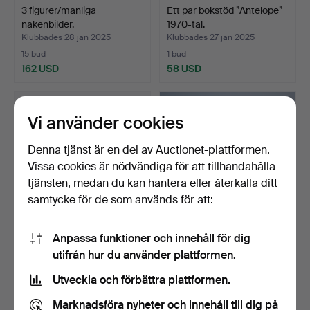
3 figurer/manliga
Ett par bokstöd ”Antelope”
nakenbilder.
1970-tal.
Klubbades 28 jan 2025
Klubbades 27 jan 2025
15 bud
1 bud
162 USD
58 USD
Vi använder cookies
Denna tjänst är en del av Auctionet-plattformen.
Vissa cookies är nödvändiga för att tillhandahålla
tjänsten, medan du kan hantera eller återkalla ditt
samtycke för de som används för att:
Anpassa funktioner och innehåll för dig
En samling vinylskivor,
Julgransprydnader, metall
utifrån hur du använder plattformen.
mestadels klassisk…
”Ängel”.
Klubbades 21 jan 2025
Klubbades 4 dec 2024
Utveckla och förbättra plattformen.
1 bud
1 bud
58 USD
58 USD
Marknadsföra nyheter och innehåll till dig på