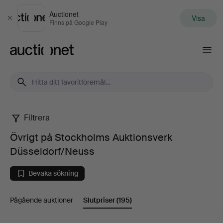
Auctionet
Visa
Stäng
Finns på Google Play
Auctionet.com
Filtrera
Övrigt
Övrigt på Stockholms Auktionsverk
på
Düsseldorf/Neuss
Stockholms
Bevaka sökning
Auktionsverk
Pågående auktioner
Slutpriser
(195)
Düsseldorf/Neuss