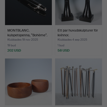
MONTBLANC.
Ett par huvudskulpturer för
kulspetspenna, ”Bohème”.
kvinnor.
Klubbades 19 nov 2025
Klubbades 4 sep 2025
19 bud
1 bud
202 USD
58 USD