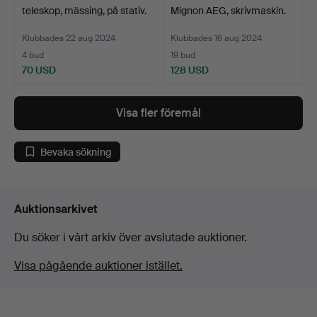
teleskop, mässing, på stativ.
Mignon AEG, skrivmaskin.
Klubbades 22 aug 2024
Klubbades 16 aug 2024
4 bud
19 bud
70 USD
128 USD
Visa fler föremål
Bevaka sökning
Auktionsarkivet
Du söker i vårt arkiv över avslutade auktioner.
Visa pågående auktioner istället.