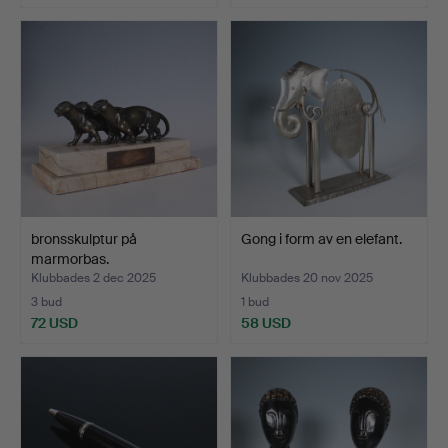
bronsskulptur på
Gong i form av en elefant.
marmorbas.
Klubbades 2 dec 2025
Klubbades 20 nov 2025
3 bud
1 bud
72 USD
58 USD