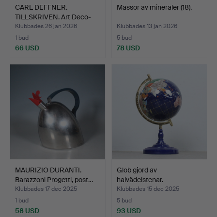
CARL DEFFNER.
Massor av mineraler (18).
TILLSKRIVEN. Art Deco-
cockta…
Klubbades 26 jan 2026
Klubbades 13 jan 2026
1 bud
5 bud
66 USD
78 USD
MAURIZIO DURANTI.
Glob gjord av
Barazzoni Progetti, post…
halvädelstenar.
Klubbades 17 dec 2025
Klubbades 15 dec 2025
1 bud
5 bud
58 USD
93 USD