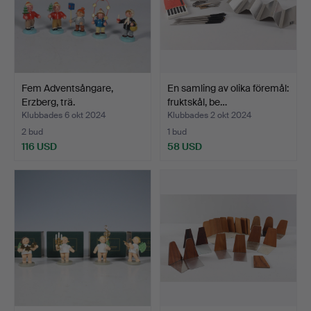
Fem Adventsångare,
En samling av olika föremål:
Erzberg, trä.
fruktskål, be…
Klubbades 6 okt 2024
Klubbades 2 okt 2024
2 bud
1 bud
116 USD
58 USD