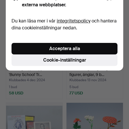
externa webbplatser.
Du kan läsa mer i vår
integritetspolicy
och hantera
dina cookieinställningar nedan.
Acceptera alla
Cookie-inställningar
Erzbergen, påskpyramiden
En samling Erzgebirge
'Bunny School' Tr…
figurer, änglar, 9 b…
Klubbades 4 dec 2024
Klubbades 13 nov 2024
1 bud
5 bud
58 USD
77 USD