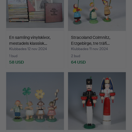
En samling vinylskivor,
Stracoland Colmnitz,
mestadels klassisk…
Erzgebirge, tre träfi…
Klubbades 12 nov 2024
Klubbades 11 nov 2024
1 bud
2 bud
58 USD
64 USD