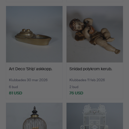
Art Deco 'Ship' askkopp.
Snidad polykrom kerub.
Klubbades 30 mar 2026
Klubbades 11 feb 2026
6 bud
2 bud
81 USD
76 USD