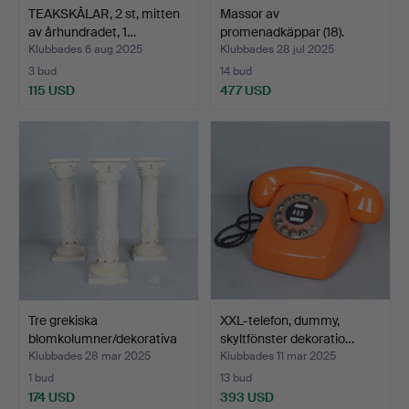
TEAKSKÅLAR, 2 st, mitten
Massor av
av århundradet, 1…
promenadkäppar (18).
Klubbades 6 aug 2025
Klubbades 28 jul 2025
3 bud
14 bud
115 USD
477 USD
Tre grekiska
XXL-telefon, dummy,
blomkolumner/dekorativa
skyltfönster dekoratio…
pelar…
Klubbades 28 mar 2025
Klubbades 11 mar 2025
1 bud
13 bud
174 USD
393 USD