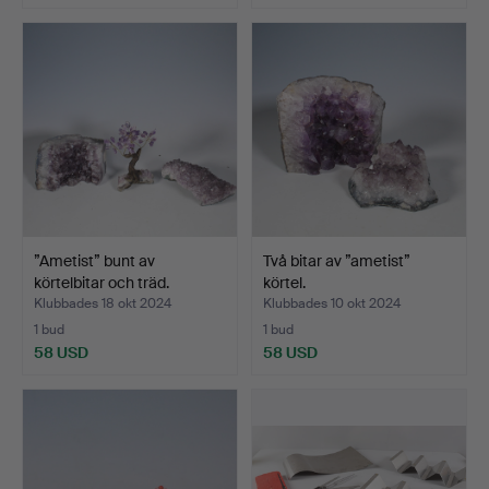
”Ametist” bunt av
Två bitar av ”ametist”
körtelbitar och träd.
körtel.
Klubbades 18 okt 2024
Klubbades 10 okt 2024
1 bud
1 bud
58 USD
58 USD