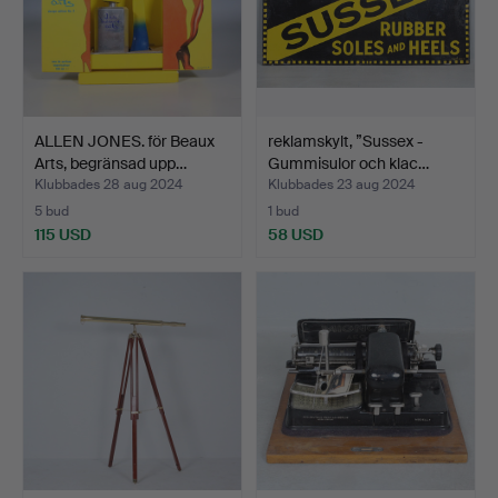
ALLEN JONES. för Beaux
reklamskylt, ”Sussex -
Arts, begränsad upp…
Gummisulor och klac…
Klubbades 28 aug 2024
Klubbades 23 aug 2024
5 bud
1 bud
115 USD
58 USD