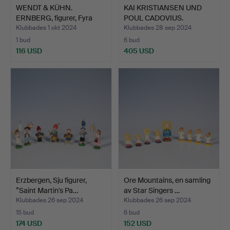
WENDT & KÜHN.
KAI KRISTIANSEN UND
ERNBERG, figurer, Fyra
POUL CADOVIUS.
ängla…
Bokstöd…
Klubbades 1 okt 2024
Klubbades 28 sep 2024
1 bud
6 bud
116 USD
405 USD
Erzbergen, Sju figurer,
Ore Mountains, en samling
”Saint Martin's Pa…
av Star Singers …
Klubbades 26 sep 2024
Klubbades 26 sep 2024
15 bud
6 bud
174 USD
152 USD