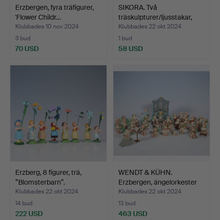
Erzbergen, fyra träfigurer,
SIKORA. Två
'Flower Childr…
träskulpturer/ljusstakar,
'äng…
Klubbades 10 nov 2024
Klubbades 22 okt 2024
3 bud
1 bud
70 USD
58 USD
Erzberg, 8 figurer, trä,
WENDT & KÜHN.
”Blomsterbarn”.
Erzbergen, ängelorkester
med…
Klubbades 22 okt 2024
Klubbades 22 okt 2024
14 bud
13 bud
222 USD
463 USD