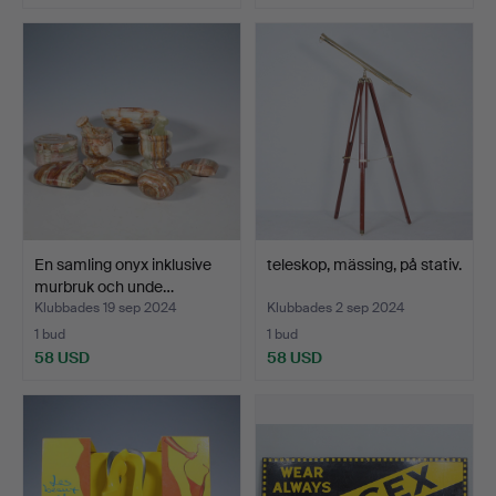
En samling onyx inklusive
teleskop, mässing, på stativ.
murbruk och unde…
Klubbades 19 sep 2024
Klubbades 2 sep 2024
1 bud
1 bud
58 USD
58 USD