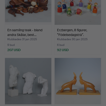
En samling teak - bland
Erzbergen, 8 figurer,
andra Skålar, best…
”Födelsedagsträ”.
Klubbades 31 jan 2025
Klubbades 30 jan 2025
9 bud
6 bud
207 USD
92 USD