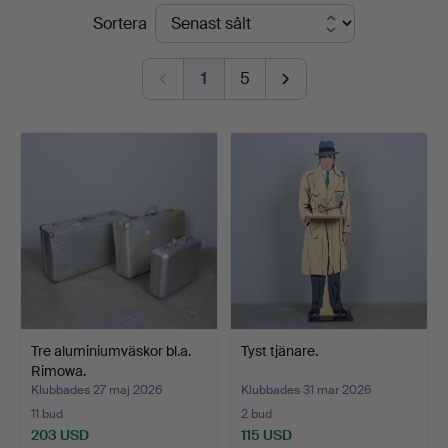
Slutpriser
Sortera
1
5
Tre aluminiumväskor bl.a.
Tyst tjänare.
Rimowa.
Klubbades 27 maj 2026
Klubbades 31 mar 2026
11 bud
2 bud
203 USD
115 USD