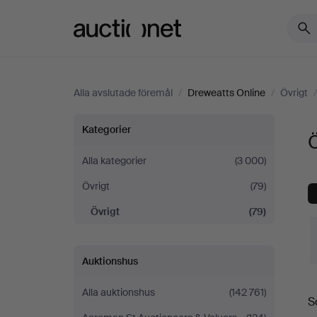
Auctionet.com
Alla avslutade föremål
/
Dreweatts Online
/
Övrigt
Övrigt
Kategorier
Ö
på
Alla kategorier
(3 000)
Övrigt
(79)
Dreweatts
Övrigt
(79)
Online
Auktionshus
S
Alla auktionshus
(142 761)
S