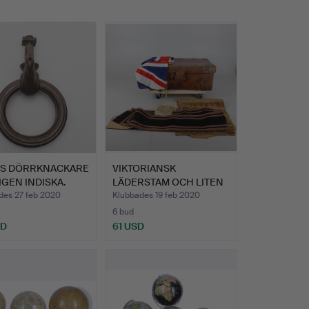
S DÖRRKNACKARE
VIKTORIANSK
GEN INDISKA.
LÄDERSTAM OCH LITEN
MÄNGD TYG.
des 27 feb 2020
Klubbades 19 feb 2020
6 bud
SD
61 USD