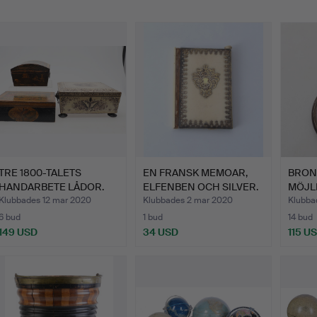
TRE 1800-TALETS
EN FRANSK MEMOAR,
BRON
HANDARBETE LÅDOR.
ELFENBEN OCH SILVER.
MÖJLI
Klubbades 12 mar 2020
Klubbades 2 mar 2020
Klubba
6 bud
1 bud
14 bud
149 USD
34 USD
115 U