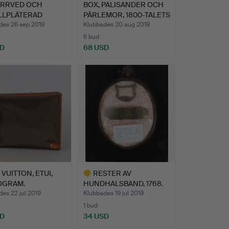
ARRVED OCH
BOX, PALISANDER OCH
LLPLÄTERAD
PÄRLEMOR, 1800-TALETS
GEUTRYMM…
…
des 26 sep 2019
Klubbades 20 aug 2019
6 bud
SD
68 USD
 VUITTON, ETUI,
RESTER AV
GRAM.
HUNDHALSBAND, 1768.
es 22 jul 2019
Klubbades 19 jul 2019
1 bud
SD
34 USD