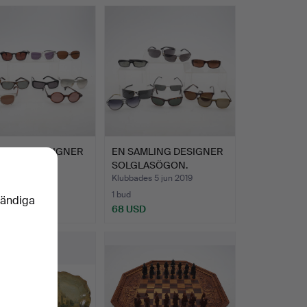
Utvalt
föremål
AMLING DESIGNER
EN SAMLING DESIGNER
LASÖGON.
SOLGLASÖGON.
des 24 jun 2019
Klubbades 5 jun 2019
1 bud
vändiga
D
68 USD