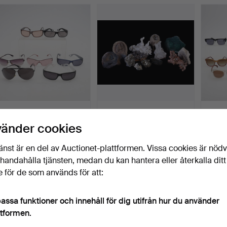
EN SAMLING EMPORIO
EN SAMLING AV
EN S
ARMANI SOLGLASÖGON.
FJORTON BERG- OCH
SOLG
vänder cookies
FOSSILFRAG…
Klubbades 7 jul 2019
Klubbades 3 jul 2019
Klubba
4 bud
3 bud
3 bud
änst är en del av Auctionet-plattformen. Vissa cookies är nöd
54 USD
48 USD
75 US
illhandahålla tjänsten, medan du kan hantera eller återkalla ditt
 för de som används för att:
assa funktioner och innehåll för dig utifrån hur du använder
ttformen.