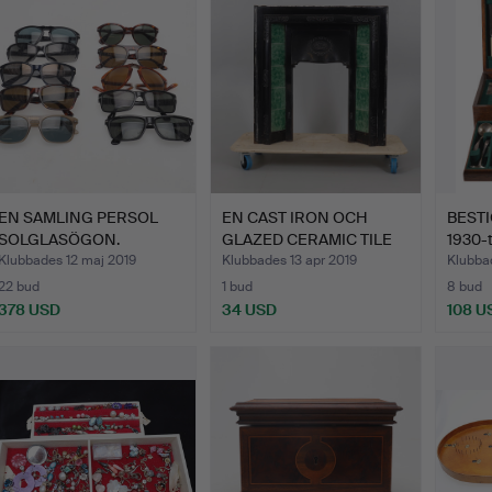
EN SAMLING PERSOL
EN CAST IRON OCH
BEST
SOLGLASÖGON.
GLAZED CERAMIC TILE
1930-t
INSET…
Klubbades 12 maj 2019
Klubbades 13 apr 2019
Klubba
22 bud
1 bud
8 bud
378 USD
34 USD
108 U