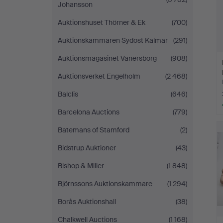
Johansson
Auktionshuset Thörner & Ek
(700)
Auktionskammaren Sydost Kalmar
(291)
Auktionsmagasinet Vänersborg
(908)
Auktionsverket Engelholm
(2 468)
Balclis
(646)
Barcelona Auctions
(779)
Batemans of Stamford
(2)
Bidstrup Auktioner
(43)
Bishop & Miller
(1 848)
Björnssons Auktionskammare
(1 294)
Borås Auktionshall
(38)
Chalkwell Auctions
(1 168)