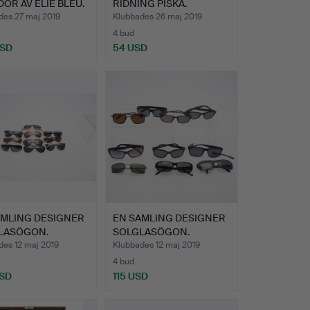
OR AV ELIE BLEU.
RIDNING PISKA.
des 27 maj 2019
Klubbades 26 maj 2019
4 bud
USD
54 USD
AMLING DESIGNER
EN SAMLING DESIGNER
LASÖGON.
SOLGLASÖGON.
des 12 maj 2019
Klubbades 12 maj 2019
4 bud
USD
115 USD