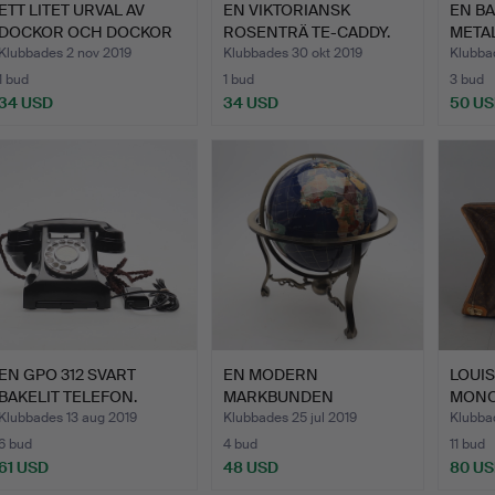
ETT LITET URVAL AV
EN VIKTORIANSK
EN B
DOCKOR OCH DOCKOR
ROSENTRÄ TE-CADDY.
META
DELAR.
BAGA
Klubbades 2 nov 2019
Klubbades 30 okt 2019
Klubba
1 bud
1 bud
3 bud
34 USD
34 USD
50 U
EN GPO 312 SVART
EN MODERN
LOUIS
BAKELIT TELEFON.
MARKBUNDEN
MONO
BORDSKLOT.
Klubbades 13 aug 2019
Klubbades 25 jul 2019
Klubbad
6 bud
4 bud
11 bud
61 USD
48 USD
80 U