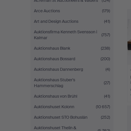
Acreman St Auctioneers & Valuers
(124)
Arce Auctions
(179)
Art and Design Auctions
(41)
Auktionsfirma Kenneth Svensson i
(757)
Kalmar
Auktionshaus Blank
(238)
Auktionshaus Bossard
(200)
Auktionshaus Dannenberg
(4)
Auktionshaus Stuber's
(27)
Hammerschlag
Auktionshaus von Brühl
(41)
Auktionshuset Kolonn
(10 657)
Auktionshuset STO Bohuslän
(252)
Auktionshuset Thelin &
(5 762)