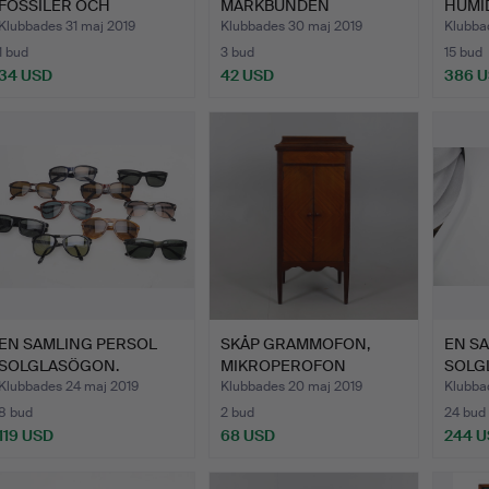
FOSSILER OCH
MARKBUNDEN
HUMID
STENPROVE…
BORDSKLOT.
Klubbades 31 maj 2019
Klubbades 30 maj 2019
Klubba
1 bud
3 bud
15 bud
34 USD
42 USD
386 
EN SAMLING PERSOL
SKÅP GRAMMOFON,
EN S
SOLGLASÖGON.
MIKROPEROFON
SOLG
KROMOGRAM.
Klubbades 24 maj 2019
Klubbades 20 maj 2019
Klubba
8 bud
2 bud
24 bud
119 USD
68 USD
244 