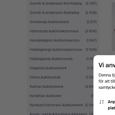
Gomér & Andersson Norrköping
(5 347)
Gomér & Andersson Nyköping
(2 428)
Göteborgs Auktionsverk
(2 617)
Halmstads Auktionskammare
(3 806)
Handelslagret Auktionsservice
(1 667)
Helsingborgs Auktionskammare
(7 634)
Hälsinglands Auktionsverk
(1 067)
Vi an
Höganäs Auktionsverk
(1 214)
Denna tj
Höörs Auktionshall
(1 500)
för att t
Kalmar Auktionsverk
(3 849)
samtycke
Karljohan Auktioner
(74)
Anp
Karlstad Hammarö Auktionsverk
(2 590)
pla
Kunst- und Auktionshaus Kleinhenz
(201)