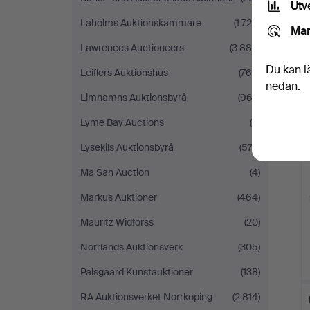
Utv
Laholms Auktionskammare
(1 729)
Mar
Lawrences Auctioneers
(3 884)
Du kan l
Leiflers Auktionshus
(768)
nedan.
Limhamns Auktionsbyrå
(963)
Lyme Bay Auctions
(5)
Lysekils Auktionsbyrå
(573)
Ma San Auction
(4)
Markus Auktioner
(464)
Mauritz Widforss
(20)
Norrlands Auktionsverk
(305)
Palsgaard Kunstauktioner
(138)
RA Auktionsverket Norrköping
(2 814)