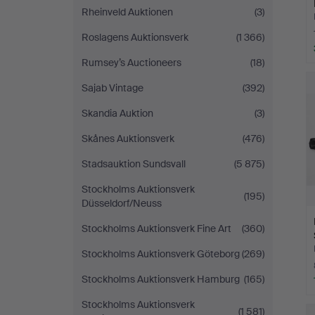
Rheinveld Auktionen
(3)
Roslagens Auktionsverk
(1 366)
Rumsey’s Auctioneers
(18)
Sajab Vintage
(392)
Skandia Auktion
(3)
Skånes Auktionsverk
(476)
Stadsauktion Sundsvall
(5 875)
Stockholms Auktionsverk
(195)
Düsseldorf/Neuss
Stockholms Auktionsverk Fine Art
(360)
Stockholms Auktionsverk Göteborg
(269)
Stockholms Auktionsverk Hamburg
(165)
Stockholms Auktionsverk
(1 581)