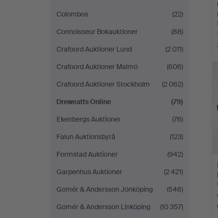
Colombos
(22)
Connoisseur Bokauktioner
(88)
Crafoord Auktioner Lund
(2 011)
Crafoord Auktioner Malmö
(606)
Crafoord Auktioner Stockholm
(2 062)
Dreweatts Online
(79)
Ekenbergs Auktioner
(76)
Falun Auktionsbyrå
(123)
Formstad Auktioner
(942)
Garpenhus Auktioner
(2 421)
Gomér & Andersson Jönköping
(546)
Gomér & Andersson Linköping
(10 357)