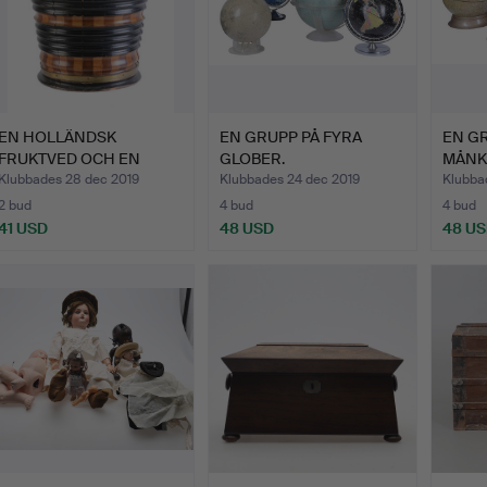
EN HOLLÄNDSK
EN GRUPP PÅ FYRA
EN GR
FRUKTVED OCH EN
GLOBER.
MÅNK
EBONISERAD HI…
Klubbades 28 dec 2019
Klubbades 24 dec 2019
Klubba
2 bud
4 bud
4 bud
41 USD
48 USD
48 U