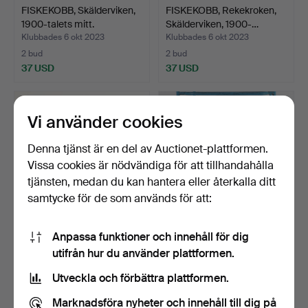
FISKEKOBB, Skälderviken,
FISKEKOBB, Rekekroken,
1900-talets mitt.
Skälderviken, 1900-…
Klubbades 6 okt 2023
Klubbades 6 okt 2023
2 bud
2 bud
37 USD
37 USD
Vi använder cookies
Denna tjänst är en del av Auctionet-plattformen.
Vissa cookies är nödvändiga för att tillhandahålla
tjänsten, medan du kan hantera eller återkalla ditt
samtycke för de som används för att:
Anpassa funktioner och innehåll för dig
FISKENÄT MED
LIVBOJ, 2:a världskriget,
utifrån hur du använder plattformen.
GRENKLYKOR, 5 delar,
1900-talets mitt.
Skälderv…
Klubbades 6 okt 2023
Klubbades 6 okt 2023
Utveckla och förbättra plattformen.
3 bud
3 bud
38 USD
53 USD
Marknadsföra nyheter och innehåll till dig på