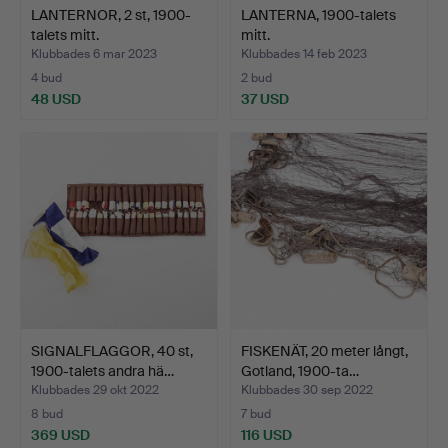
LANTERNOR, 2 st, 1900-
LANTERNA, 1900-talets
talets mitt.
mitt.
Klubbades 6 mar 2023
Klubbades 14 feb 2023
4 bud
2 bud
48 USD
37 USD
SIGNALFLAGGOR, 40 st,
FISKENÄT, 20 meter långt,
1900-talets andra hä…
Gotland, 1900-ta…
Klubbades 29 okt 2022
Klubbades 30 sep 2022
8 bud
7 bud
369 USD
116 USD