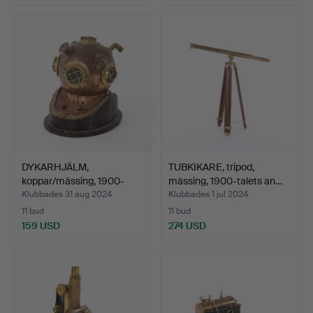
DYKARHJÄLM,
TUBKIKARE, tripod,
koppar/mässing, 1900-
mässing, 1900-talets an…
talets se…
Klubbades 31 aug 2024
Klubbades 1 jul 2024
11 bud
11 bud
159 USD
274 USD