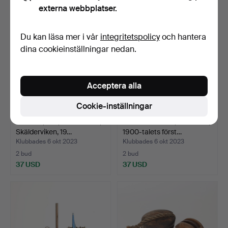
externa webbplatser.
Du kan läsa mer i vår
integritetspolicy
och hantera
dina cookieinställningar nedan.
Acceptera alla
Cookie-inställningar
TALJOR, 6 st, Rekekroken,
FISKEREDSKAP, Svanshall,
Skälderviken, 19…
1900-talets först…
Klubbades 6 okt 2023
Klubbades 6 okt 2023
2 bud
2 bud
37 USD
37 USD