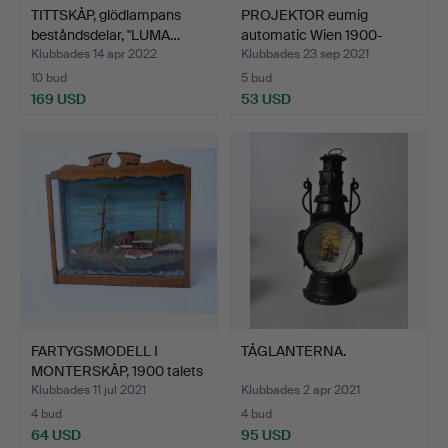
TITTSKÅP, glödlampans
PROJEKTOR eumig
beståndsdelar, "LUMA…
automatic Wien 1900-
talets…
Klubbades 14 apr 2022
Klubbades 23 sep 2021
10 bud
5 bud
169 USD
53 USD
FARTYGSMODELL I
TÅGLANTERNA.
MONTERSKÅP, 1900 talets
fö…
Klubbades 11 jul 2021
Klubbades 2 apr 2021
4 bud
4 bud
64 USD
95 USD