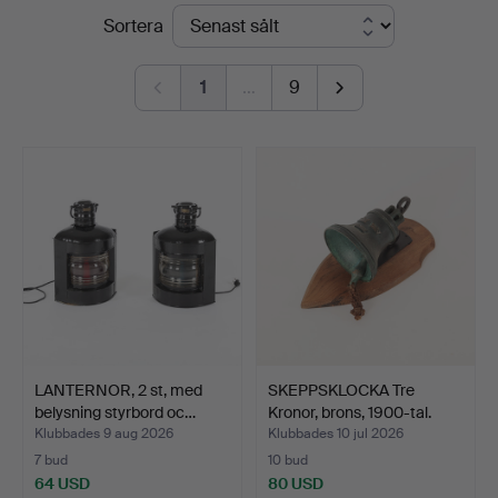
Slutpriser
Sortera
Engelholm
1
…
9
LANTERNOR, 2 st, med
SKEPPSKLOCKA Tre
belysning styrbord oc…
Kronor, brons, 1900-tal.
Klubbades 9 aug 2026
Klubbades 10 jul 2026
7 bud
10 bud
64 USD
80 USD