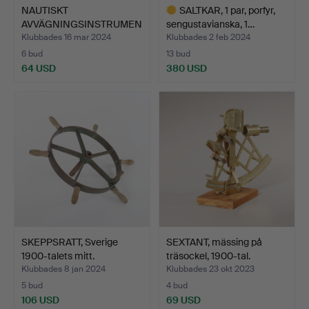
NAUTISKT
SALTKAR, 1 par, porfyr,
AVVÄGNINGSINSTRUMEN
sengustavianska, 1…
T/DISTANSTUB, …
Klubbades 16 mar 2024
Klubbades 2 feb 2024
6 bud
13 bud
64 USD
380 USD
Utvalt
föremål
SKEPPSRATT, Sverige
SEXTANT, mässing på
1900-talets mitt.
träsockel, 1900-tal.
Klubbades 8 jan 2024
Klubbades 23 okt 2023
5 bud
4 bud
106 USD
69 USD