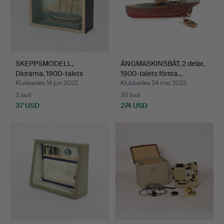
SKEPPSMODELL,
ÅNGMASKINSBÅT, 2 delar,
Diorama, 1900-talets
1900-talets första…
början.
Klubbades 14 jun 2022
Klubbades 24 maj 2022
2 bud
30 bud
37 USD
274 USD