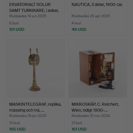
EKVATORIALT SOLUR
NAUTICA, 3 delar, 1900-tal.
SAMT TUBKIKARE, i askar,
…
Klubbades 14 jun 2025
Klubbades 25 apr 2025
6 bud
4 bud
101 USD
48 USD
MASKINTELEGRAF, replika,
MIKROSKÅP, C. Reichert,
mässing och trä, …
Wien, tidigt 1900-…
Klubbades 19 jan 2025
Klubbades 10 nov 2024
13 bud
21 bud
195 USD
161 USD