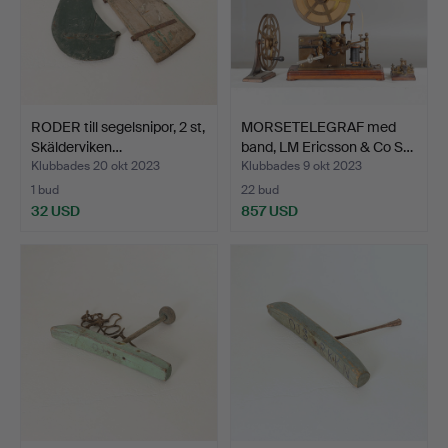
RODER till segelsnipor, 2 st,
MORSETELEGRAF med
Skälderviken…
band, LM Ericsson & Co S…
Klubbades 20 okt 2023
Klubbades 9 okt 2023
1 bud
22 bud
32 USD
857 USD