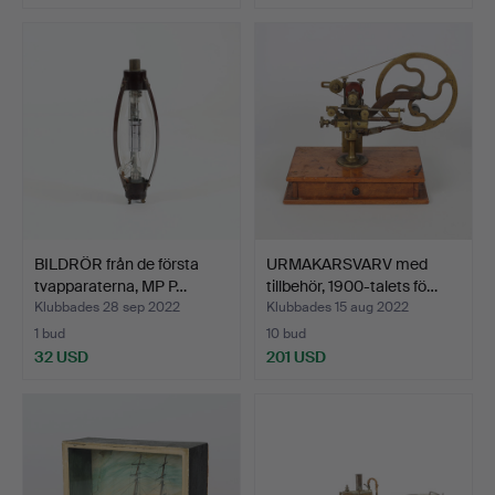
BILDRÖR från de första
URMAKARSVARV med
tvapparaterna, MP P…
tillbehör, 1900-talets fö…
Klubbades 28 sep 2022
Klubbades 15 aug 2022
1 bud
10 bud
32 USD
201 USD