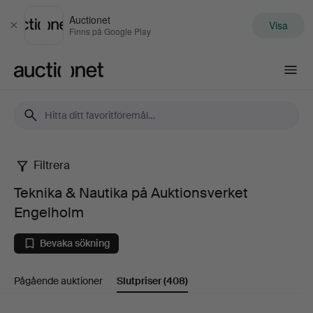
Auctionet
Visa
Stäng
Finns på Google Play
Auctionet.com
Filtrera
Teknika
Teknika & Nautika på Auktionsverket
&
Engelholm
Nautika
Bevaka sökning
på
Pågående auktioner
Slutpriser
(408)
Auktionsverket