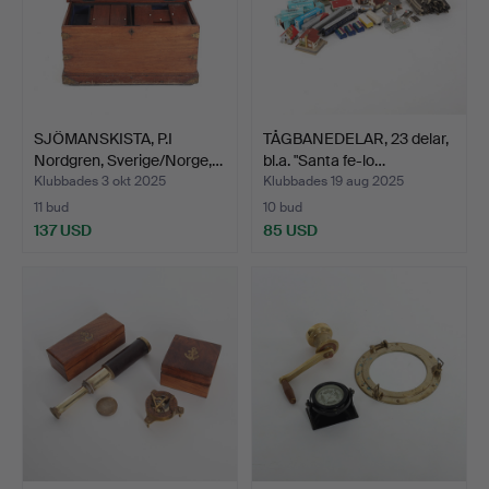
SJÖMANSKISTA, P.I
TÅGBANEDELAR, 23 delar,
Nordgren, Sverige/Norge,…
bl.a. "Santa fe-lo…
Klubbades 3 okt 2025
Klubbades 19 aug 2025
11 bud
10 bud
137 USD
85 USD