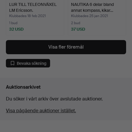
LUR TILL TELEONVÄXEL
NAUTIKA 6 delar bland
LM Ericsson.
annat kompass, kikar…
Klubbades 18 feb 2021
Klubbades 25 jan 2021
1 bud
2 bud
32 USD
37 USD
Visa fler föremål
Bevaka sökning
Auktionsarkivet
Du söker i vårt arkiv över avslutade auktioner.
Visa pågående auktioner istället.