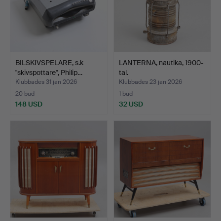
BILSKIVSPELARE, s.k
LANTERNA, nautika, 1900-
"skivspottare", Philip…
tal.
Klubbades 31 jan 2026
Klubbades 23 jan 2026
20 bud
1 bud
148 USD
32 USD