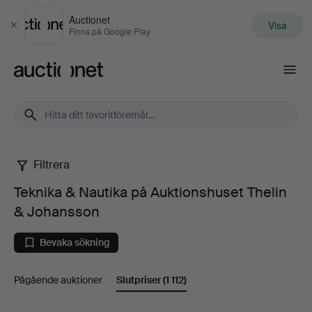
Auctionet
Visa
Stäng
Finns på Google Play
Auctionet.com
Filtrera
Teknika
Teknika & Nautika på Auktionshuset Thelin
&
& Johansson
Nautika
Bevaka sökning
på
Pågående auktioner
Slutpriser
(1 112)
Auktionshuset