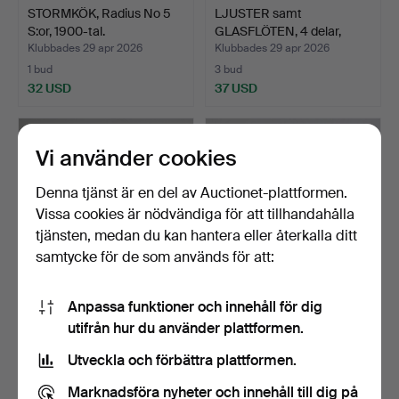
STORMKÖK, Radius No 5
LJUSTER samt
S:or, 1900-tal.
GLASFLÖTEN, 4 delar,
metall/g…
Klubbades 29 apr 2026
Klubbades 29 apr 2026
1 bud
3 bud
32 USD
37 USD
Vi använder cookies
Denna tjänst är en del av Auctionet-plattformen.
Vissa cookies är nödvändiga för att tillhandahålla
tjänsten, medan du kan hantera eller återkalla ditt
samtycke för de som används för att:
Anpassa funktioner och innehåll för dig
RADIODELAR, 1920/30-tal.
GLASFLÖTEN, 9 st, med
utifrån hur du använder plattformen.
nät, nautika, 1900-t…
Klubbades 23 apr 2026
Klubbades 23 apr 2026
Utveckla och förbättra plattformen.
1 bud
15 bud
32 USD
101 USD
Marknadsföra nyheter och innehåll till dig på