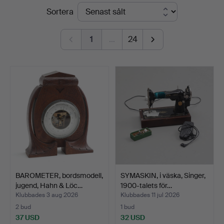
Slutpriser
Sortera
Thelin
&
1
…
24
Johansson
BAROMETER, bordsmodell,
SYMASKIN, i väska, Singer,
jugend, Hahn & Löc…
1900-talets för…
Klubbades 3 aug 2026
Klubbades 11 jul 2026
2 bud
1 bud
37 USD
32 USD