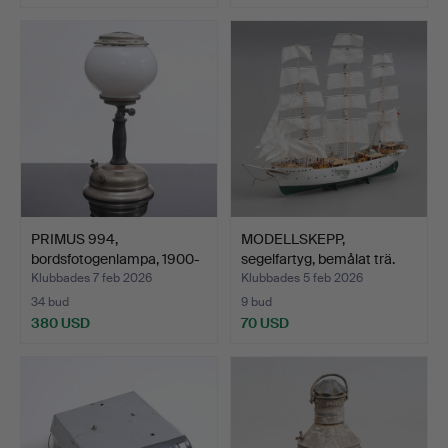
PRIMUS 994,
MODELLSKEPP,
bordsfotogenlampa, 1900-
segelfartyg, bemålat trä.
talets…
Klubbades 7 feb 2026
Klubbades 5 feb 2026
34 bud
9 bud
380 USD
70 USD