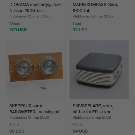
DIORAMA med fartyg, Joel
MARINKOMPASS, Silva,
Nilsson, 1900-tal…
1900-tal.
Klubbades 25 mar 2026
Klubbades 22 mar 2026
10 bud
1 bud
209 USD
32 USD
SKEPPSUR samt
SKIVSPELARE, retro,
BAROMETER, mässing på
bärbar för EP-skivor, …
träpla…
Klubbades 18 mar 2026
Klubbades 8 mar 2026
3 bud
7 bud
39 USD
54 USD