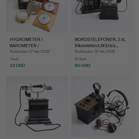
HYGROMETER /
BORDSTELEFONER, 2 st,
BAROMETER /
Rikstelefon/LM Erics…
THERMOMETER, 6 st…
Klubbades 27 feb 2026
Klubbades 26 feb 2026
1 bud
10 bud
32 USD
80 USD