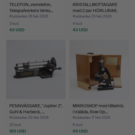
TELEFON, vevtelefon,
KRISTALLMOTTAGARE
Telegrafverkets Verks…
med 2 par HÖRLURAR,
1920…
Klubbades 26 feb 2026
Klubbades 25 feb 2026
3 bud
4 bud
43 USD
43 USD
PENNVÄSSARE, "Jupiter 2",
MIKROSKOP med tillbehör,
Guhl & Harbeck, …
i trälåda, Row Op…
Klubbades 20 feb 2026
Klubbades 17 feb 2026
23 bud
8 bud
169 USD
69 USD