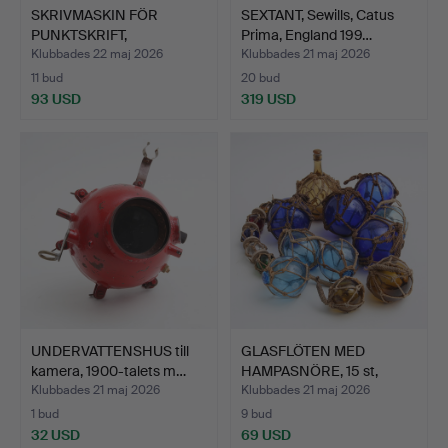
SKRIVMASKIN FÖR
SEXTANT, Sewills, Catus
PUNKTSKRIFT,
Prima, England 199…
Brailleskrift…
Klubbades 22 maj 2026
Klubbades 21 maj 2026
11 bud
20 bud
93 USD
319 USD
UNDERVATTENSHUS till
GLASFLÖTEN MED
kamera, 1900-talets m…
HAMPASNÖRE, 15 st,
nautika.
Klubbades 21 maj 2026
Klubbades 21 maj 2026
1 bud
9 bud
32 USD
69 USD