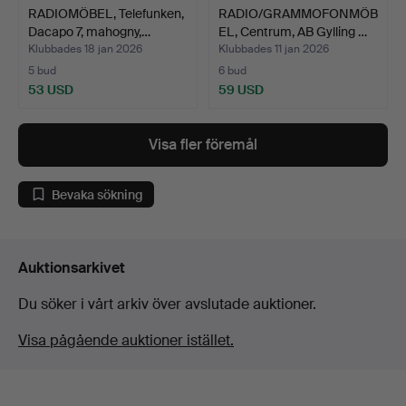
RADIOMÖBEL, Telefunken,
RADIO/GRAMMOFONMÖB
Dacapo 7, mahogny,…
EL, Centrum, AB Gylling …
Klubbades 18 jan 2026
Klubbades 11 jan 2026
5 bud
6 bud
53 USD
59 USD
Visa fler föremål
Bevaka sökning
Auktionsarkivet
Du söker i vårt arkiv över avslutade auktioner.
Visa pågående auktioner istället.