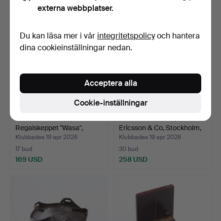
externa webbplatser.
Du kan läsa mer i vår
integritetspolicy
och hantera
dina cookieinställningar nedan.
Acceptera alla
Cookie-inställningar
SKEPPSMODELL,
BORDSTELEFON, LM
Regalskeppet "Wasa",
Ericsson & Co, Stockholm,
bemålat…
…
Klubbades 19 apr 2026
Klubbades 19 apr 2026
17 bud
30 bud
169 USD
258 USD