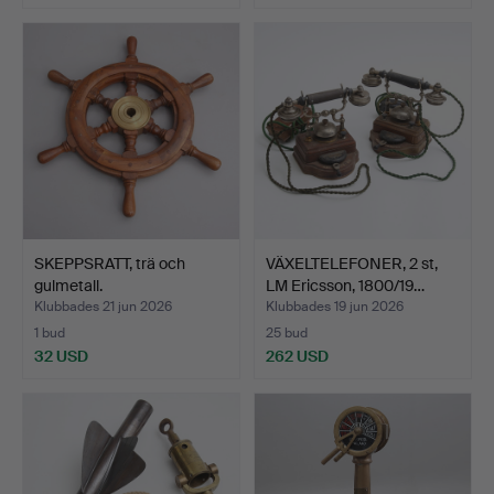
SKEPPSRATT, trä och
VÄXELTELEFONER, 2 st,
gulmetall.
LM Ericsson, 1800/19…
Klubbades 21 jun 2026
Klubbades 19 jun 2026
1 bud
25 bud
32 USD
262 USD