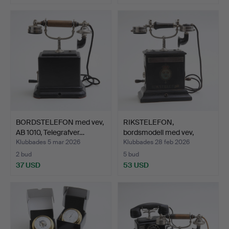
BORDSTELEFON med vev,
RIKSTELEFON,
AB 1010, Telegrafver…
bordsmodell med vev,
1900-tal…
Klubbades 5 mar 2026
Klubbades 28 feb 2026
2 bud
5 bud
37 USD
53 USD