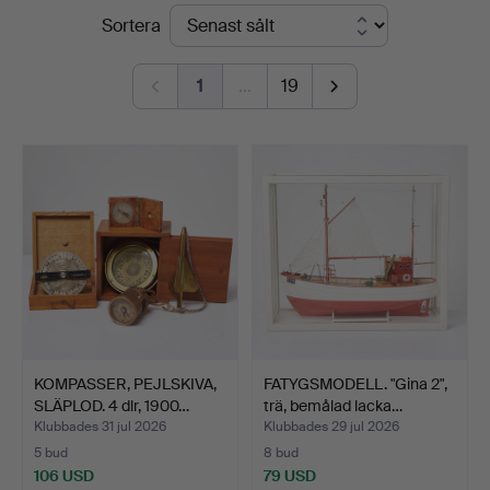
Slutpriser
Sortera
Auktionsverk
Sickla
1
…
19
KOMPASSER, PEJLSKIVA,
FATYGSMODELL. "Gina 2",
SLÄPLOD. 4 dlr, 1900…
trä, bemålad lacka…
Klubbades 31 jul 2026
Klubbades 29 jul 2026
5 bud
8 bud
106 USD
79 USD