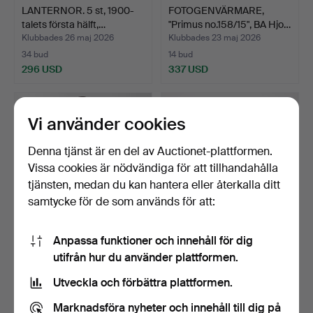
LANTERNOR. 5 st, 1900-
FOTOGENVÄRMARE,
talets första hälft,…
"Primus no.158/15", BA Hjo…
Klubbades 26 maj 2026
Klubbades 23 maj 2026
34 bud
14 bud
296 USD
337 USD
Vi använder cookies
Denna tjänst är en del av Auctionet-plattformen.
Vissa cookies är nödvändiga för att tillhandahålla
tjänsten, medan du kan hantera eller återkalla ditt
samtycke för de som används för att:
Anpassa funktioner och innehåll för dig
FOTOGENVÄRMARE,
MYNTSPEL, ca 1920/30-
utifrån hur du använder plattformen.
"Primus no.158/15", BA Hjo…
tal.
Klubbades 23 maj 2026
Klubbades 20 maj 2026
Utveckla och förbättra plattformen.
16 bud
31 bud
400 USD
501 USD
Marknadsföra nyheter och innehåll till dig på