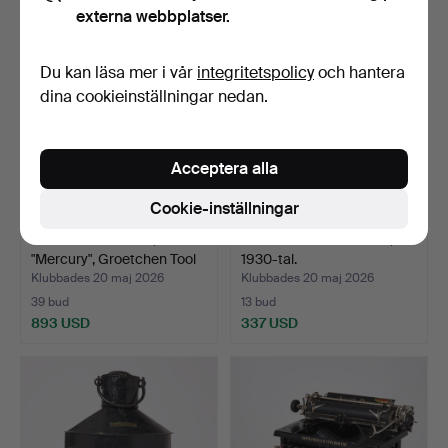
externa webbplatser.
Du kan läsa mer i vår
integritetspolicy
och hantera
dina cookieinställningar nedan.
Acceptera alla
Cookie-inställningar
ENARMAD BANDIT,
MYNTSPEL / KULSPEL, ca
"Mercury", Groetchen Tool
1930-tal.
…
Klubbades 20 maj 2026
Klubbades 20 maj 2026
39 bud
13 bud
893 USD
337 USD