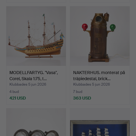
MODELLFARTYG. "Vasa",
NAKTERHUS. monterat på
Corel, Skala 1:75, t…
träpiedestal, brick…
Klubbades 5 jun 2026
Klubbades 5 jun 2026
4 bud
7 bud
421 USD
363 USD