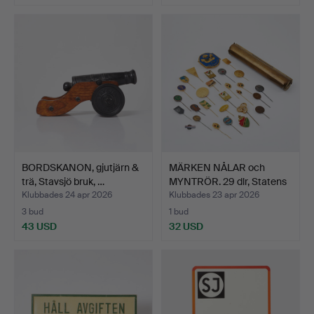
BORDSKANON, gjutjärn &
MÄRKEN NÅLAR och
trä, Stavsjö bruk, …
MYNTRÖR. 29 dlr, Statens
…
Klubbades 24 apr 2026
Klubbades 23 apr 2026
3 bud
1 bud
43 USD
32 USD