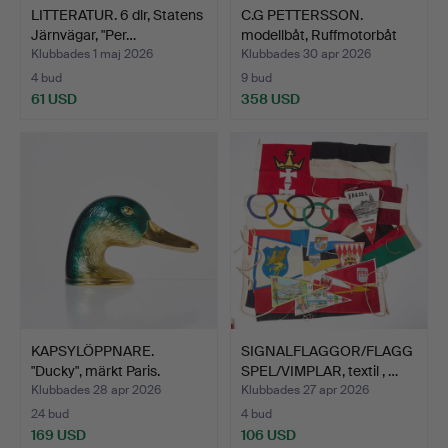
LITTERATUR. 6 dlr, Statens
C.G PETTERSSON.
Järnvägar, "Per…
modellbåt, Ruffmotorbåt
65…
Klubbades 1 maj 2026
Klubbades 30 apr 2026
4 bud
9 bud
61 USD
358 USD
KAPSYLÖPPNARE.
SIGNALFLAGGOR/FLAGG
"Ducky", märkt Paris.
SPEL/VIMPLAR, textil , …
Klubbades 28 apr 2026
Klubbades 27 apr 2026
24 bud
4 bud
169 USD
106 USD