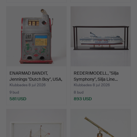
ENARMAD BANDIT,
REDERIMODELL, "Silja
Jennings "Dutch Boy", USA,
Symphony", Silja Line…
…
Klubbades 8 jul 2026
Klubbades 8 jul 2026
9 bud
8 bud
581 USD
893 USD