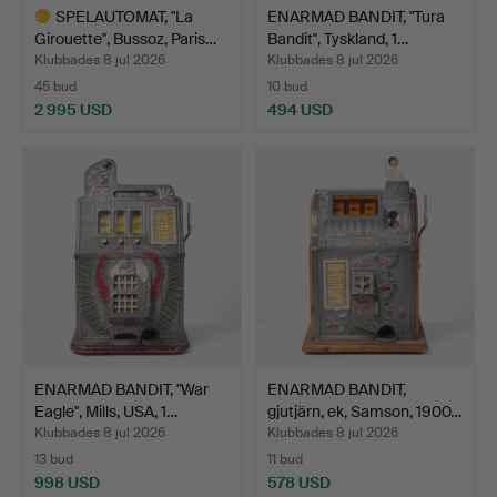
SPELAUTOMAT, "La
ENARMAD BANDIT, "Tura
Girouette", Bussoz, Paris…
Bandit", Tyskland, 1…
Klubbades 8 jul 2026
Klubbades 8 jul 2026
45 bud
10 bud
2 995 USD
494 USD
Utvalt
föremål
ENARMAD BANDIT, "War
ENARMAD BANDIT,
Eagle", Mills, USA, 1…
gjutjärn, ek, Samson, 1900…
Klubbades 8 jul 2026
Klubbades 8 jul 2026
13 bud
11 bud
998 USD
578 USD