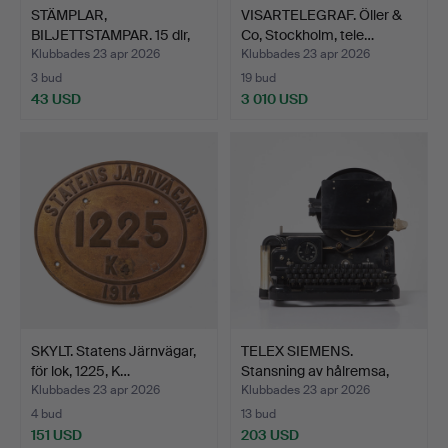
STÄMPLAR,
VISARTELEGRAF. Öller &
BILJETTSTAMPAR. 15 dlr,
Co, Stockholm, tele…
Beus & M…
Klubbades 23 apr 2026
Klubbades 23 apr 2026
3 bud
19 bud
43 USD
3 010 USD
SKYLT. Statens Järnvägar,
TELEX SIEMENS.
för lok, 1225, K…
Stansning av hålremsa,
märk…
Klubbades 23 apr 2026
Klubbades 23 apr 2026
4 bud
13 bud
151 USD
203 USD