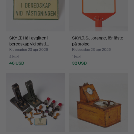
SKYLT. Håll avgiften i
SKYLT. SJ, orange, för fäste
beredskap vid påsti…
på stolpe.
Klubbades 23 apr 2026
Klubbades 23 apr 2026
4 bud
1 bud
48 USD
32 USD