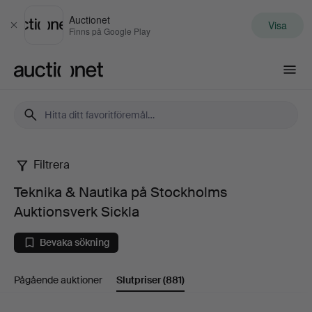
Auctionet
Visa
Stäng
Finns på Google Play
Auctionet.com
Filtrera
Teknika
Teknika & Nautika på Stockholms
&
Auktionsverk Sickla
Nautika
Bevaka sökning
på
Pågående auktioner
Slutpriser
(881)
Stockholms