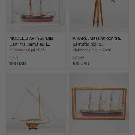
MODELLFARTYG. "Lilla
KIKARE. Mässing och trä,
Dan", trä, bemålad, i…
på stativ, höj- o…
Klubbades 6 jul 2026
Klubbades 29 jun 2026
1 bud
22 bud
106 USD
169 USD