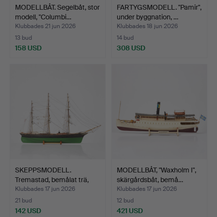
MODELLBÅT. Segelbåt, stor
FARTYGSMODELL. "Pamir",
modell, "Columbi…
under byggnation, …
Klubbades 21 jun 2026
Klubbades 18 jun 2026
13 bud
14 bud
158 USD
308 USD
SKEPPSMODELL.
MODELLBÅT, "Waxholm I",
Tremastad, bemålat trä,
skärgårdsbåt, bemå…
med …
Klubbades 17 jun 2026
Klubbades 17 jun 2026
21 bud
12 bud
142 USD
421 USD