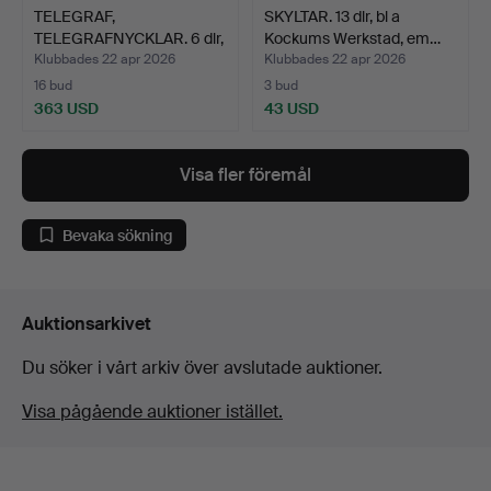
TELEGRAF,
SKYLTAR. 13 dlr, bl a
TELEGRAFNYCKLAR. 6 dlr,
Kockums Werkstad, em…
L.M Eric…
Klubbades 22 apr 2026
Klubbades 22 apr 2026
16 bud
3 bud
363 USD
43 USD
Visa fler föremål
Bevaka sökning
Auktionsarkivet
Du söker i vårt arkiv över avslutade auktioner.
Visa pågående auktioner istället.