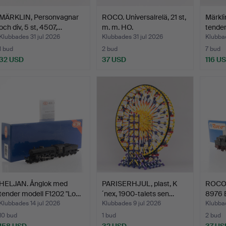
MÄRKLIN, Personvagnar
ROCO. Universalrelä, 21 st,
Märkli
och div, 5 st, 4507,…
m. m. HO.
tender
Klubbades 31 jul 2026
Klubbades 31 jul 2026
Klubbad
1 bud
2 bud
7 bud
32 USD
37 USD
116 U
HELJAN. Ånglok med
PARISERHJUL, plast, K
ROCO,
tender modell F1202 "Lo…
´nex, 1900-talets sen…
8976 B
Klubbades 14 jul 2026
Klubbades 9 jul 2026
Klubbad
10 bud
1 bud
2 bud
158 USD
32 USD
37 US