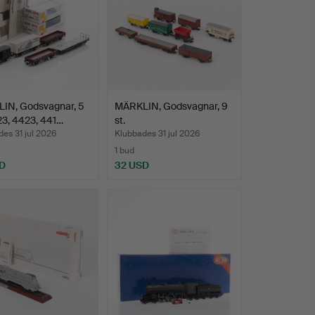
IN, Godsvagnar, 5
MÄRKLIN, Godsvagnar, 9
23, 4423, 441…
st.
es 31 jul 2026
Klubbades 31 jul 2026
1 bud
D
32 USD