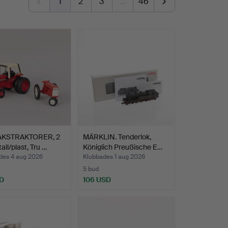
1
2
3
…
46
AKSTRAKTORER, 2
MÄRKLIN. Tenderlok,
all/plast, Tru …
Königlich Preußische E…
des 4 aug 2026
Klubbades 1 aug 2026
5 bud
D
106 USD