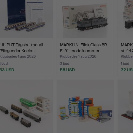
LILIPUT. Tågset i metall
MÄRKLIN. Ellok Class BR
MÄRKL
"Fliegender Koeln…
E-91, modellnummer…
st, 44
Klubbades 1 aug 2026
Klubbades 1 aug 2026
Klubbad
1 bud
3 bud
1 bud
53 USD
58 USD
32 US