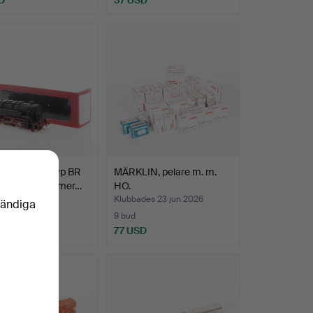
IN. Ånglok typ BR
MÄRKLIN, pelare m. m.
, modellnummer…
HO.
es 4 jul 2026
Klubbades 23 jun 2026
vändiga
9 bud
D
77 USD