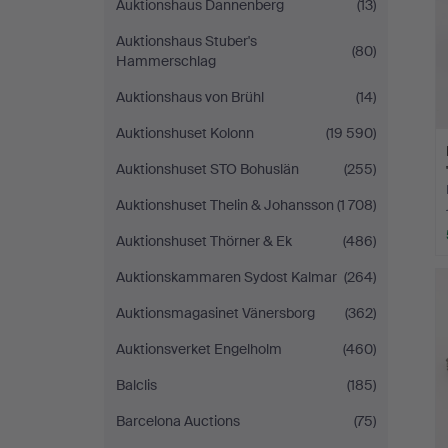
Auktionshaus Dannenberg
(13)
Auktionshaus Stuber's
(80)
Hammerschlag
Auktionshaus von Brühl
(14)
Auktionshuset Kolonn
(19 590)
Auktionshuset STO Bohuslän
(255)
Auktionshuset Thelin & Johansson
(1 708)
Auktionshuset Thörner & Ek
(486)
Auktionskammaren Sydost Kalmar
(264)
Auktionsmagasinet Vänersborg
(362)
Auktionsverket Engelholm
(460)
Balclis
(185)
Barcelona Auctions
(75)