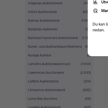
Utv
Höganäs Auktionsverk
(418)
Mar
Höörs Auktionshall
(802)
Kalmar Auktionsverk
(1 681)
Du kan l
Karljohan Auktioner
(32)
nedan.
Karlstad Hammarö Auktionsverk
(1 133)
Kunst- und Auktionshaus Kleinhenz
(92)
Kurage Auktion
(5)
Laholms Auktionskammare
(1 944)
Lawrences Auctioneers
(2 633)
Leiflers Auktionshus
(214)
Limhamns Auktionsbyrå
(635)
Lyme Bay Auctions
(49)
Lysekils Auktionsbyrå
(471)