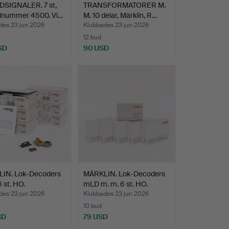
SIGNALER. 7 st,
TRANSFORMATORER M.
lnummer 4500. Vi…
M. 10 delar, Märklin, R…
des 23 jun 2026
Klubbades 23 jun 2026
12 bud
SD
90 USD
IN. Lok-Decoders
MÄRKLIN. Lok-Decoders
 st. HO.
mLD m. m. 6 st. HO.
des 23 jun 2026
Klubbades 23 jun 2026
10 bud
SD
79 USD