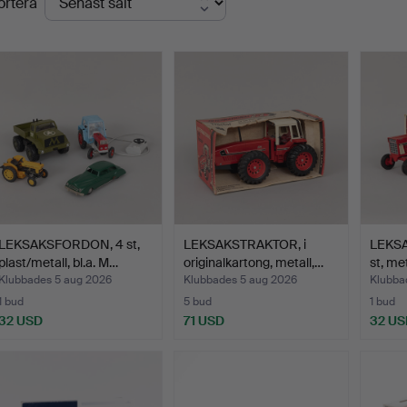
ortera
LEKSAKSFORDON, 4 st,
LEKSAKSTRAKTOR, i
LEKS
plast/metall, bl.a. M…
originalkartong, metall,…
st, met
Klubbades 5 aug 2026
Klubbades 5 aug 2026
Klubba
1 bud
5 bud
1 bud
32 USD
71 USD
32 US