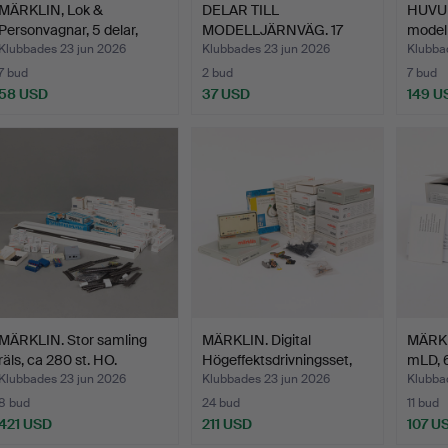
MÄRKLIN, Lok &
DELAR TILL
HUVUD
Personvagnar, 5 delar,
MODELLJÄRNVÄG. 17
model
1950…
delar. HO.
Klubbades 23 jun 2026
Klubbades 23 jun 2026
Klubba
7 bud
2 bud
7 bud
58 USD
37 USD
149 U
MÄRKLIN. Stor samling
MÄRKLIN. Digital
MÄRKL
räls, ca 280 st. HO.
Högeffektsdrivningsset,
mLD, 6
m…
Klubbades 23 jun 2026
Klubbades 23 jun 2026
Klubba
8 bud
24 bud
11 bud
421 USD
211 USD
107 U