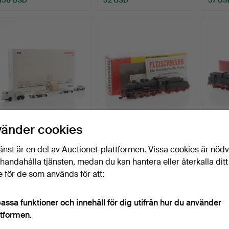
MÄRKLIN,
TENDERLOK, BR 55,
MÄRKL
vänder cookies
Pappersglaseringscylinder,
Fleischmann.
85006
Tung f…
Klubbades 4 jul 2026
Klubbades 4 jul 2026
Klubbad
änst är en del av Auctionet-plattformen. Vissa cookies är nöd
1 bud
3 bud
1 bud
illhandahålla tjänsten, medan du kan hantera eller återkalla ditt
32 USD
43 USD
37 US
 för de som används för att:
assa funktioner och innehåll för dig utifrån hur du använder
ttformen.