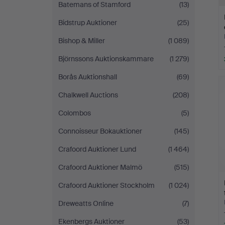
Batemans of Stamford
(13)
Bidstrup Auktioner
(25)
Bishop & Miller
(1 089)
Björnssons Auktionskammare
(1 279)
Borås Auktionshall
(69)
Chalkwell Auctions
(208)
Colombos
(5)
Connoisseur Bokauktioner
(145)
Crafoord Auktioner Lund
(1 464)
Crafoord Auktioner Malmö
(515)
Crafoord Auktioner Stockholm
(1 024)
Dreweatts Online
(7)
Ekenbergs Auktioner
(53)