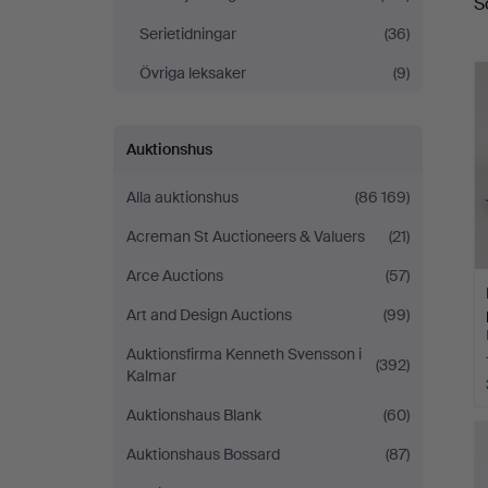
S
Serietidningar
(36)
Övriga leksaker
(9)
Auktionshus
Alla auktionshus
(86 169)
Acreman St Auctioneers & Valuers
(21)
Arce Auctions
(57)
Art and Design Auctions
(99)
Auktionsfirma Kenneth Svensson i
(392)
Kalmar
Auktionshaus Blank
(60)
Auktionshaus Bossard
(87)