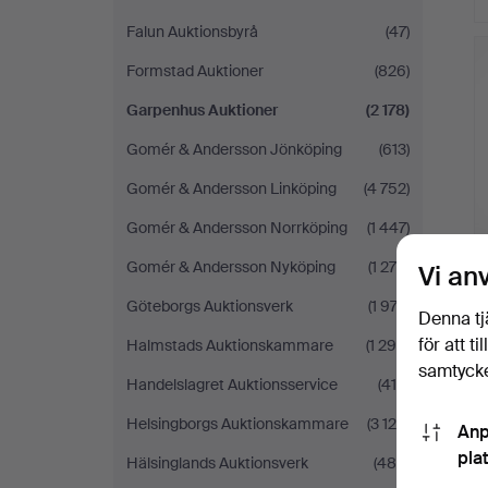
Falun Auktionsbyrå
(47)
Formstad Auktioner
(826)
Garpenhus Auktioner
(2 178)
Gomér & Andersson Jönköping
(613)
Gomér & Andersson Linköping
(4 752)
Gomér & Andersson Norrköping
(1 447)
Gomér & Andersson Nyköping
(1 270)
Vi an
Göteborgs Auktionsverk
(1 973)
Denna tj
för att t
Halmstads Auktionskammare
(1 299)
samtycke
Handelslagret Auktionsservice
(415)
Helsingborgs Auktionskammare
(3 120)
Anp
pla
Hälsinglands Auktionsverk
(486)