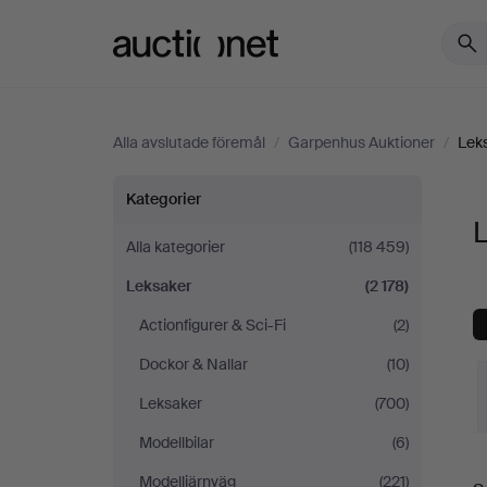
Auctionet.com
Alla avslutade föremål
/
Garpenhus Auktioner
/
Lek
Leksaker
Kategorier
på
Alla kategorier
(118 459)
Leksaker
(2 178)
Garpenhus
Actionfigurer & Sci-Fi
(2)
Auktioner
Dockor & Nallar
(10)
Leksaker
(700)
Modellbilar
(6)
S
Modelljärnväg
(221)