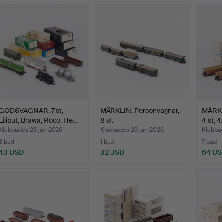
GODSVAGNAR, 7 st,
MÄRKLIN, Personvagnar,
MÄRKL
Liliput, Brawa, Roco, He…
8 st.
4 st, 4
Klubbades 23 jun 2026
Klubbades 23 jun 2026
Klubba
3 bud
1 bud
7 bud
43 USD
32 USD
64 U