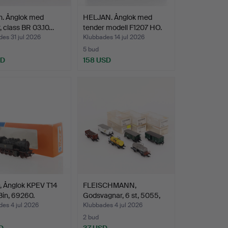
n. Ånglok med
HELJAN. Ånglok med
, class BR 03.10…
tender modell F1207 HO.
es 31 jul 2026
Klubbades 14 jul 2026
5 bud
SD
158 USD
 Ånglok KPEV T14
FLEISCHMANN,
in, 69260.
Godsvagnar, 6 st, 5055,
5221,…
es 4 jul 2026
Klubbades 4 jul 2026
2 bud
D
37 USD