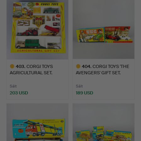
403
.
CORGI TOYS
404
.
CORGI TOYS 'THE
AGRICULTURAL SET.
AVENGERS' GIFT SET.
Sålt
Sålt
203 USD
189 USD
Utvalt
Utvalt
föremål
föremål