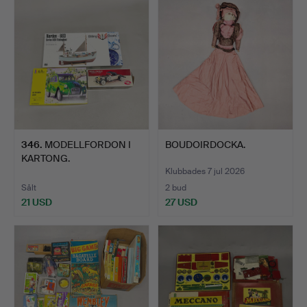
346
.
MODELLFORDON I
BOUDOIRDOCKA.
KARTONG.
Klubbades 7 jul 2026
Sålt
2 bud
21 USD
27 USD