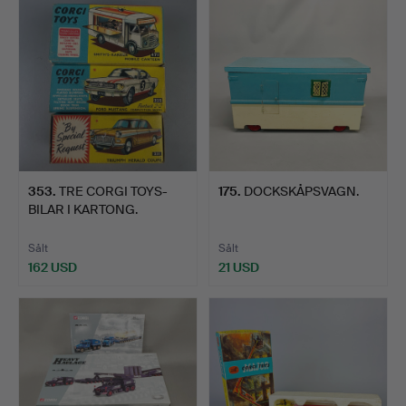
353
.
TRE CORGI TOYS-
175
.
DOCKSKÅPSVAGN.
BILAR I KARTONG.
Sålt
Sålt
162 USD
21 USD