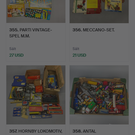
355
.
PARTI VINTAGE-
356
.
MECCANO-SET.
SPEL M.M.
Sålt
Sålt
27 USD
21 USD
357
.
HORNBY LOKOMOTIV,
358
.
ANTAL