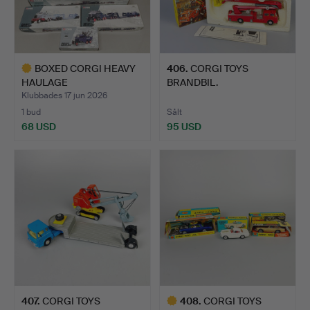
BOXED CORGI HEAVY
406
.
CORGI TOYS
HAULAGE
BRANDBIL.
MODELLASTBILAR.
Klubbades 17 jun 2026
1 bud
Sålt
68 USD
95 USD
Utvalt
föremål
407
.
CORGI TOYS
408
.
CORGI TOYS