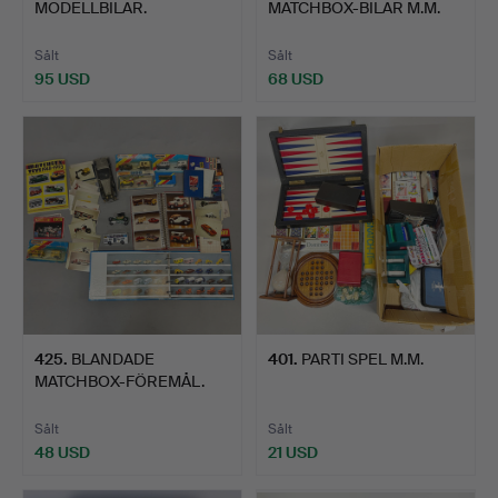
MODELLBILAR.
MATCHBOX-BILAR M.M.
Sålt
Sålt
95 USD
68 USD
425
.
BLANDADE
401
.
PARTI SPEL M.M.
MATCHBOX-FÖREMÅL.
Sålt
Sålt
48 USD
21 USD