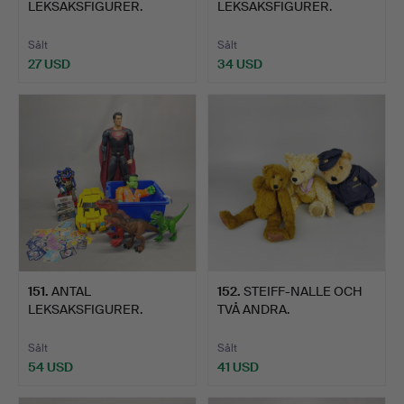
LEKSAKSFIGURER.
LEKSAKSFIGURER.
Sålt
Sålt
27 USD
34 USD
151
.
ANTAL
152
.
STEIFF-NALLE OCH
LEKSAKSFIGURER.
TVÅ ANDRA.
Sålt
Sålt
54 USD
41 USD