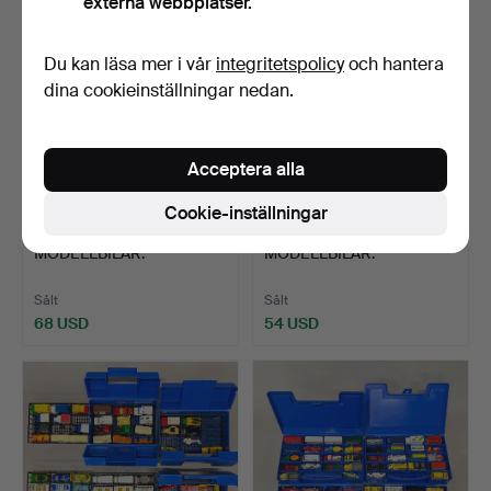
externa webbplatser.
föremål
Du kan läsa mer i vår
integritetspolicy
och hantera
dina cookieinställningar nedan.
Acceptera alla
Cookie-inställningar
420
.
ANTAL
421
.
ANTAL
MODELLBILAR.
MODELLBILAR.
Sålt
Sålt
68 USD
54 USD