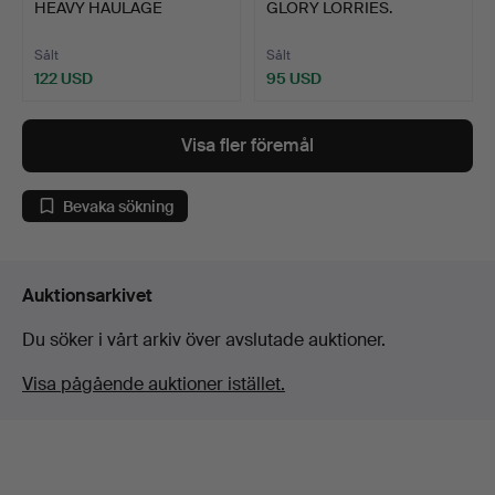
HEAVY HAULAGE
GLORY LORRIES.
MODELLASTBILAR.
Sålt
Sålt
122 USD
95 USD
Utvalt
föremål
Visa fler föremål
Bevaka sökning
Auktionsarkivet
Du söker i vårt arkiv över avslutade auktioner.
Visa pågående auktioner istället.