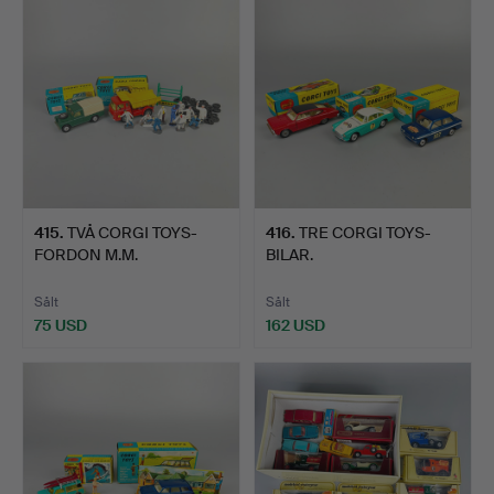
415
.
TVÅ CORGI TOYS-
416
.
TRE CORGI TOYS-
FORDON M.M.
BILAR.
Sålt
Sålt
75 USD
162 USD