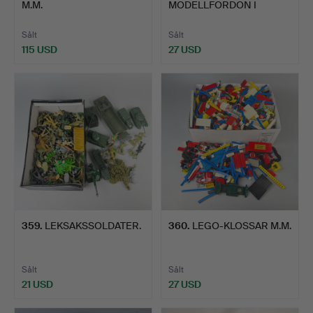
M.M.
MODELLFORDON I
METALL M.M.
Sålt
Sålt
115 USD
27 USD
359
.
LEKSAKSSOLDATER.
360
.
LEGO-KLOSSAR M.M.
Sålt
Sålt
21 USD
27 USD