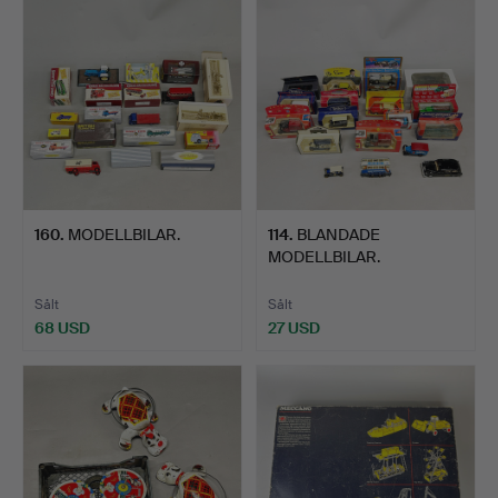
160
.
MODELLBILAR.
114
.
BLANDADE
MODELLBILAR.
Sålt
Sålt
68 USD
27 USD