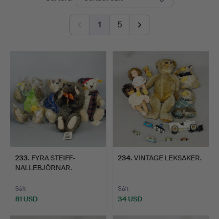
1
5
233
.
FYRA STEIFF-
234
.
VINTAGE LEKSAKER.
NALLEBJÖRNAR.
Sålt
Sålt
81 USD
34 USD