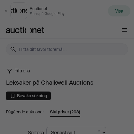
Auctionet
Visa
Stäng
Finns på Google Play
Auctionet.com
Filtrera
Leksaker
Leksaker på Chalkwell Auctions
på
Bevaka sökning
Chalkwell
Pågående auktioner
Slutpriser
(208)
Auctions
Slutpriser
Sortera