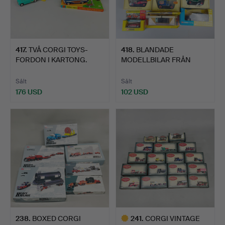
417
.
TVÅ CORGI TOYS-
418
.
BLANDADE
FORDON I KARTONG.
MODELLBILAR FRÅN
MATCHBOX OCH COR…
Sålt
Sålt
176 USD
102 USD
238
.
BOXED CORGI
241
.
CORGI VINTAGE