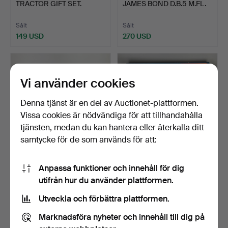
TRACTOR GIFT SET.
JAMES BOND D.B.5 M.FL.
Sålt
Sålt
149 USD
270 USD
Utvalt
föremål
Vi använder cookies
Denna tjänst är en del av Auctionet-plattformen.
Vissa cookies är nödvändiga för att tillhandahålla
tjänsten, medan du kan hantera eller återkalla ditt
samtycke för de som används för att:
409
.
CORGI TOYS
419
.
MATCHBOX '30'
Anpassa funktioner och innehåll för dig
CHIPPERFIELD'S CIRCUS-
SUPER VALUE SET M.M.
utifrån hur du använder plattformen.
GRUPP.
Sålt
Sålt
Utveckla och förbättra plattformen.
324 USD
95 USD
Marknadsföra nyheter och innehåll till dig på
Utvalt