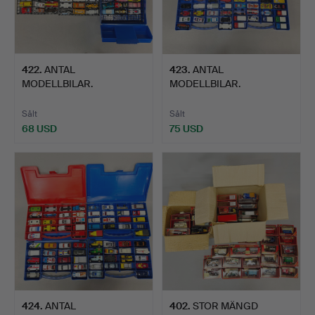
422
.
ANTAL
423
.
ANTAL
MODELLBILAR.
MODELLBILAR.
Sålt
Sålt
68 USD
75 USD
424
.
ANTAL
402
.
STOR MÄNGD