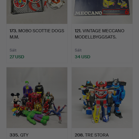
173
.
MOBO SCOTTIE DOGS
121
.
VINTAGE MECCANO
M.M.
MODELLBYGGSATS.
Sålt
Sålt
27 USD
34 USD
335
.
QTY
208
.
TRE STORA