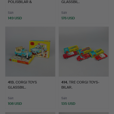
POLISBILAR &
GLASSBIL.
AMBULANS.
Sålt
Sålt
149 USD
176 USD
413
.
CORGI TOYS
414
.
TRE CORGI TOYS-
GLASSBIL.
BILAR.
Sålt
Sålt
108 USD
135 USD