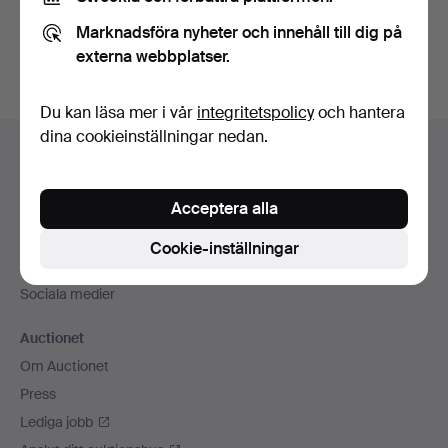
Du kan också söka i
vårt arkiv med avslutade auktioner
.
Marknadsföra nyheter och innehåll till dig på
externa webbplatser.
Du kan läsa mer i vår
integritetspolicy
och hantera
Sidfotsnavigation
dina cookieinställningar nedan.
Hjälp och kontakt
Kontakta support
Acceptera alla
Alla auktionshus
Betalningsalternativ
Cookie-inställningar
Vi skickar med
Sociala medier
Auctionet
Om Auctionet
Press
Lediga jobb