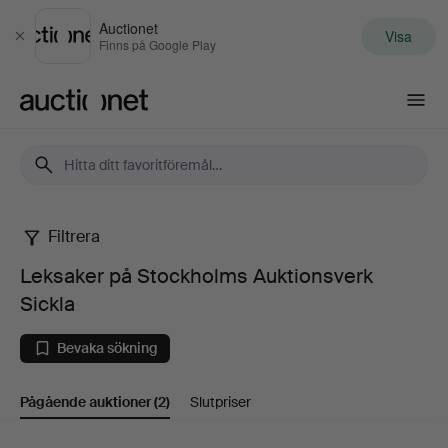
Auctionet
Visa
Stäng
Finns på Google Play
Auctionet.com
Filtrera
Leksaker
Leksaker på Stockholms Auktionsverk
på
Sickla
Stockholms
Bevaka sökning
Auktionsverk
Pågående auktioner
(2)
Slutpriser
Sickla