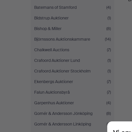
Batemans of Stamford
(4)
Bidstrup Auktioner
(1)
Bishop & Miller
(8)
Björnssons Auktionskammare
(14)
Chalkwell Auctions
(7)
Crafoord Auktioner Lund
(1)
Crafoord Auktioner Stockholm
(1)
Ekenbergs Auktioner
(7)
Falun Auktionsbyrå
(7)
Garpenhus Auktioner
(4)
Gomér & Andersson Jönköping
(8)
Gomér & Andersson Linköping
(3)