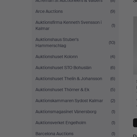
S
Acreman St Auctioneers & Valuers
(8)
a
Arce Auctions
(9)
Auktionsfirma Kenneth Svensson i
(1)
Kalmar
Auktionshaus Stuber's
(10)
Hammerschlag
Auktionshuset Kolonn
(4)
Auktionshuset STO Bohuslän
(6)
Auktionshuset Thelin & Johansson
(6)
Auktionshuset Thörner & Ek
(5)
Auktionskammaren Sydost Kalmar
(2)
Auktionsmagasinet Vänersborg
(1)
Auktionsverket Engelholm
(1)
Barcelona Auctions
(1)
D