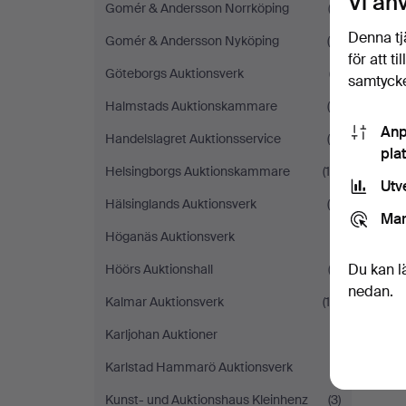
Vi an
Gomér & Andersson Norrköping
(2)
Denna tj
Gomér & Andersson Nyköping
(4)
för att t
Göteborgs Auktionsverk
(7)
samtycke
Halmstads Auktionskammare
(8)
Anp
Handelslagret Auktionsservice
(4)
pla
Helsingborgs Auktionskammare
(16)
Utv
Hälsinglands Auktionsverk
(5)
Mar
Höganäs Auktionsverk
(1)
Du kan l
Höörs Auktionshall
(3)
nedan.
Kalmar Auktionsverk
(10)
Karljohan Auktioner
(1)
Karlstad Hammarö Auktionsverk
(1)
Kunst- und Auktionshaus Kleinhenz
(3)