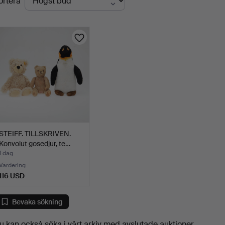
ortera
uktioner
STEIFF. TILLSKRIVEN.
Konvolut gosedjur, te…
1 dag
Värdering
116 USD
Bevaka sökning
u kan också söka i
vårt arkiv med avslutade auktioner
.