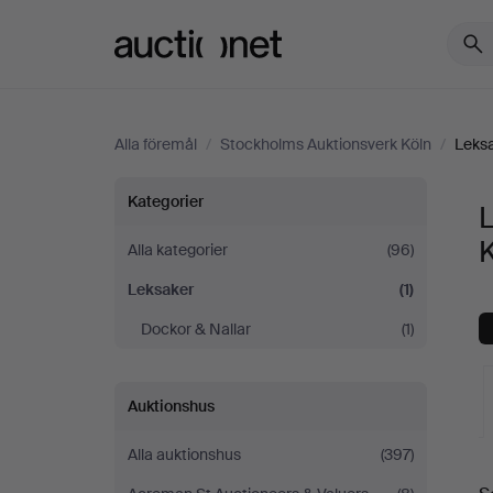
Auctionet.com
Alla föremål
/
Stockholms Auktionsverk Köln
/
Leks
Leksaker
Kategorier
på
Alla kategorier
(96)
Leksaker
(1)
Stockholms
Dockor & Nallar
(1)
Auktionsverk
Köln
Auktionshus
Alla auktionshus
(397)