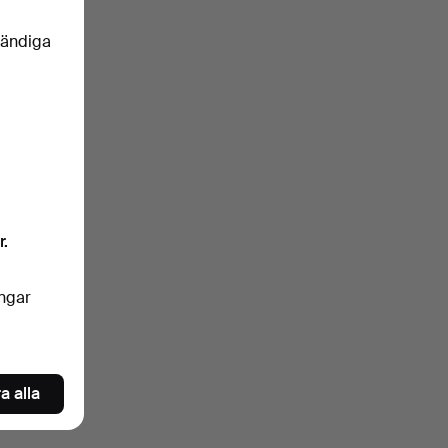
vändiga
r.
ingar
a alla