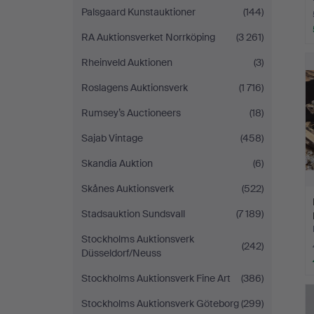
Palsgaard Kunstauktioner
(144)
RA Auktionsverket Norrköping
(3 261)
Rheinveld Auktionen
(3)
Roslagens Auktionsverk
(1 716)
Rumsey’s Auctioneers
(18)
Sajab Vintage
(458)
Skandia Auktion
(6)
Skånes Auktionsverk
(522)
Stadsauktion Sundsvall
(7 189)
Stockholms Auktionsverk
(242)
Düsseldorf/Neuss
Stockholms Auktionsverk Fine Art
(386)
Stockholms Auktionsverk Göteborg
(299)