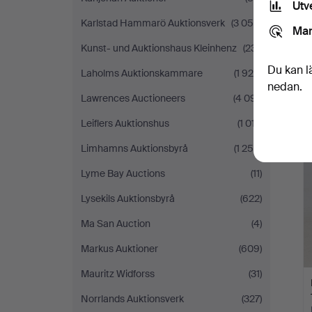
Utv
Karlstad Hammarö Auktionsverk
(3 055)
Mar
Kunst- und Auktionshaus Kleinhenz
(231)
Du kan l
Laholms Auktionskammare
(1 929)
nedan.
Lawrences Auctioneers
(4 091)
Leiflers Auktionshus
(1 017)
Limhamns Auktionsbyrå
(1 250)
Lyme Bay Auctions
(11)
Lysekils Auktionsbyrå
(622)
Ma San Auction
(4)
Markus Auktioner
(609)
Mauritz Widforss
(31)
Norrlands Auktionsverk
(327)