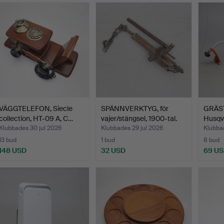
VÄGGTELEFON, Siecle
SPÄNNVERKTYG, för
GRÄS
collection, HT-09 A, C…
vajer/stängsel, 1900-tal.
Husqv
Klubbades 30 jul 2026
Klubbades 29 jul 2026
Klubbad
13 bud
1 bud
8 bud
148 USD
32 USD
69 U