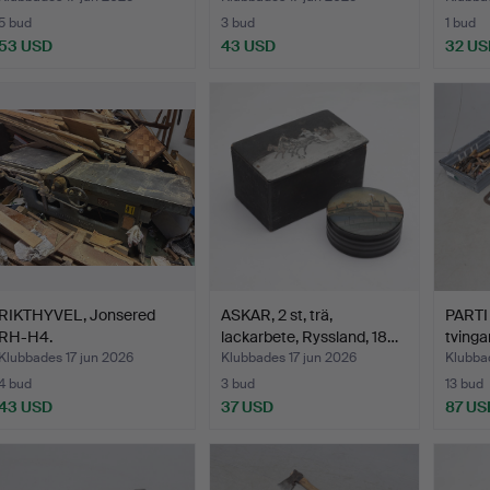
5 bud
3 bud
1 bud
53 USD
43 USD
32 US
RIKTHYVEL, Jonsered
ASKAR, 2 st, trä,
PARTI 
RH-H4.
lackarbete, Ryssland, 18…
tvingar
Klubbades 17 jun 2026
Klubbades 17 jun 2026
Klubbad
4 bud
3 bud
13 bud
43 USD
37 USD
87 US