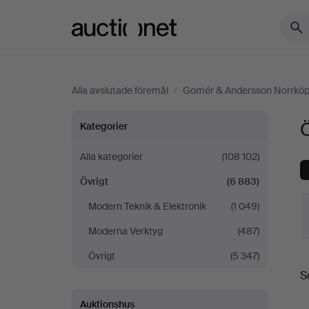
Auctionet.com
Alla avslutade föremål
/
Gomér & Andersson Norrköp
Övrigt
Kategorier
på
Alla kategorier
(108 102)
Övrigt
(6 883)
Gomér
Modern Teknik & Elektronik
(1 049)
&
Moderna Verktyg
(487)
Andersson
Övrigt
(5 347)
S
S
Norrköping
Auktionshus