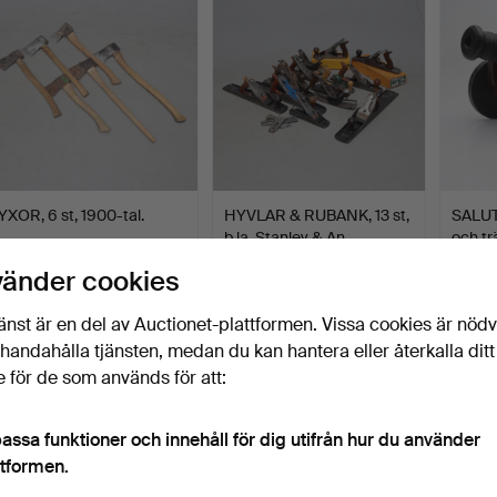
YXOR, 6 st, 1900-tal.
HYVLAR & RUBANK, 13 st,
SALUT
b.la. Stanley & An…
och tr
Klubbades 17 jun 2026
Klubbades 17 jun 2026
Klubbad
vänder cookies
1 bud
23 bud
10 bud
32 USD
197 USD
90 U
änst är en del av Auctionet-plattformen. Vissa cookies är nöd
illhandahålla tjänsten, medan du kan hantera eller återkalla ditt
 för de som används för att:
assa funktioner och innehåll för dig utifrån hur du använder
ttformen.