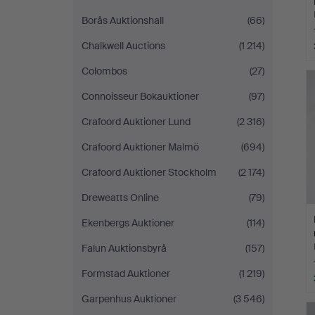
Borås Auktionshall
(66)
Chalkwell Auctions
(1 214)
Colombos
(27)
Connoisseur Bokauktioner
(97)
Crafoord Auktioner Lund
(2 316)
Crafoord Auktioner Malmö
(694)
Crafoord Auktioner Stockholm
(2 174)
Dreweatts Online
(79)
Ekenbergs Auktioner
(114)
Falun Auktionsbyrå
(157)
Formstad Auktioner
(1 219)
Garpenhus Auktioner
(3 546)