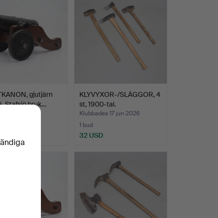
KANON, gjutjärn
KLYVYXOR-/SLÄGGOR, 4
ä, Stafsjö bruk…
st, 1900-tal.
es 17 jun 2026
Klubbades 17 jun 2026
1 bud
SD
32 USD
vändiga