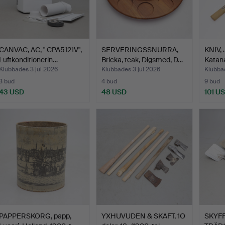
CANVAC, AC, " CPA5121V",
SERVERINGSSNURRA,
KNIV, 
Luftkonditionerin…
Bricka, teak, Digsmed, D…
Katana
Klubbades 3 jul 2026
Klubbades 3 jul 2026
Klubbad
3 bud
4 bud
9 bud
43 USD
48 USD
101 U
PAPPERSKORG, papp,
YXHUVUDEN & SKAFT, 1O
SKYF