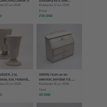
GÅRDSREDSKAP, 5
Stenberg KEV, Sver…
a. N…
des 27 jun 2026
Klubbades 27 jun 2026
8 bud
D
736 USD
ASER, 2 st,
SKRIN i from av en
ssa, b.la. Hallandi…
sekretär, bemålat trä, …
des 20 jun 2026
Klubbades 18 jun 2026
1 bud
D
32 USD