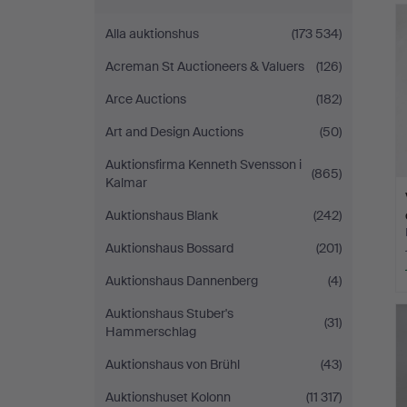
Alla auktionshus
(173 534)
Acreman St Auctioneers & Valuers
(126)
Arce Auctions
(182)
Art and Design Auctions
(50)
Auktionsfirma Kenneth Svensson i
(865)
Kalmar
Auktionshaus Blank
(242)
Auktionshaus Bossard
(201)
Auktionshaus Dannenberg
(4)
Auktionshaus Stuber's
(31)
Hammerschlag
Auktionshaus von Brühl
(43)
Auktionshuset Kolonn
(11 317)