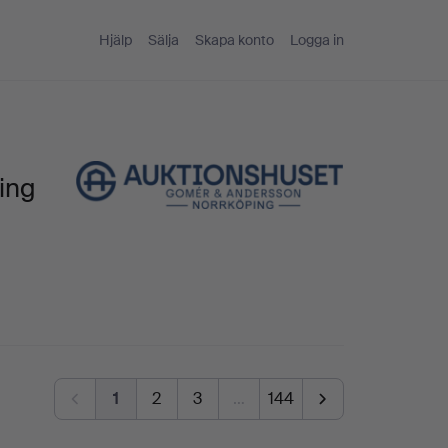
Hjälp
Sälja
Skapa konto
Logga in
ing
1
2
3
…
144