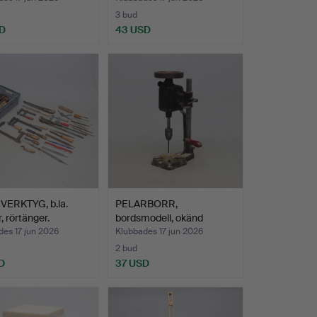
3 bud
D
43 USD
VERKTYG, b.la.
PELARBORR,
, rörtänger.
bordsmodell, okänd
tillverkare,…
es 17 jun 2026
Klubbades 17 jun 2026
2 bud
D
37 USD