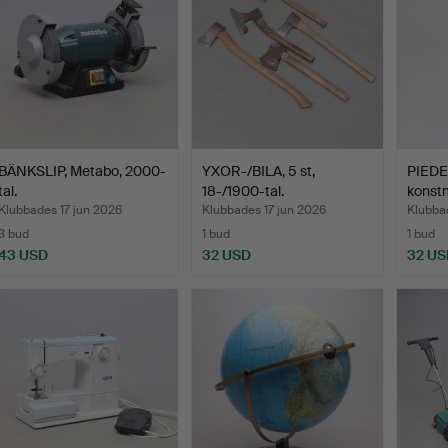
BÄNKSLIP, Metabo, 2000-
YXOR-/BILA, 5 st,
PIEDES
tal.
18-/1900-tal.
konst
Klubbades 17 jun 2026
Klubbades 17 jun 2026
Klubba
3 bud
1 bud
1 bud
43 USD
32 USD
32 US