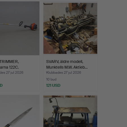
TRIMMER,
SVARV, äldre modell,
arna 122C.
Munktells M.W. Aktieb…
es 27 jul 2026
Klubbades 27 jul 2026
10 bud
SD
121 USD