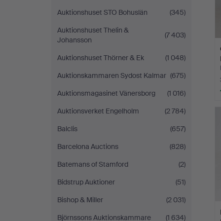
Auktionshuset STO Bohuslän
(345)
Auktionshuset Thelin &
(7 403)
Johansson
Auktionshuset Thörner & Ek
(1 048)
Auktionskammaren Sydost Kalmar
(675)
Auktionsmagasinet Vänersborg
(1 016)
Auktionsverket Engelholm
(2 784)
Balclis
(657)
Barcelona Auctions
(828)
Batemans of Stamford
(2)
Bidstrup Auktioner
(51)
Bishop & Miller
(2 031)
Björnssons Auktionskammare
(1 634)