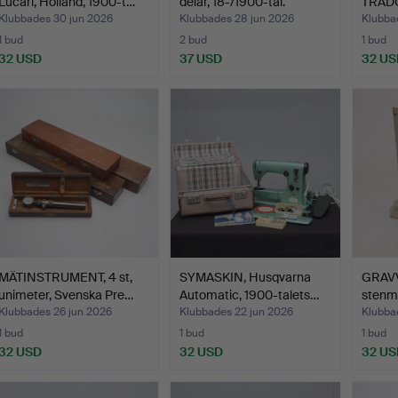
Lucari, Holland, 1900-t…
delar, 18-/1900-tal.
TRÄD
st, b.l
Klubbades 30 jun 2026
Klubbades 28 jun 2026
Klubba
1 bud
2 bud
1 bud
32 USD
37 USD
32 US
MÄTINSTRUMENT, 4 st,
SYMASKIN, Husqvarna
GRAVV
unimeter, Svenska Pre…
Automatic, 1900-talets…
stenma
Klubbades 26 jun 2026
Klubbades 22 jun 2026
Klubba
1 bud
1 bud
1 bud
32 USD
32 USD
32 US