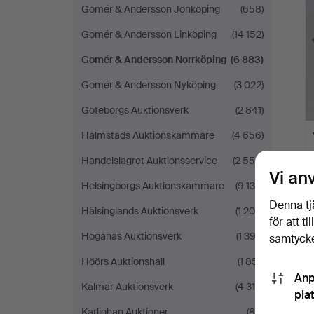
Gomér & Andersson Jönköping
(658)
Gomér & Andersson Linköping
(14 152)
Gomér & Andersson Norrköping
(6 883)
Gomér & Andersson Nyköping
(3 022)
Göteborgs Auktionsverk
(2 841)
Halmstads Auktionskammare
(4 656)
Handelslagret Auktionsservice
(2 555)
Vi an
Helsingborgs Auktionskammare
(9 135)
Denna tj
Hälsinglands Auktionsverk
(1 208)
för att t
Höganäs Auktionsverk
(1 392)
samtycke
Höörs Auktionshall
(1 851)
Anp
Kalmar Auktionsverk
(4 319)
pla
Karljohan Auktioner
(84)