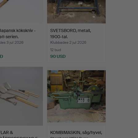
Japansk kökskniv -
SVETSBORD, metall,
® serien.
1900-tal.
es 3 jul 2026
Klubbades 2 jul 2026
12 bud
SD
90 USD
FLAR &
KOMBIMASKIN, såg/hyvel,