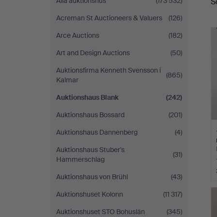
Alla auktionshus
(173 532)
S
Acreman St Auctioneers & Valuers
(126)
Arce Auctions
(182)
Art and Design Auctions
(50)
Auktionsfirma Kenneth Svensson i
(865)
Kalmar
Auktionshaus Blank
(242)
Auktionshaus Bossard
(201)
Auktionshaus Dannenberg
(4)
Auktionshaus Stuber's
(31)
Hammerschlag
Auktionshaus von Brühl
(43)
Auktionshuset Kolonn
(11 317)
Auktionshuset STO Bohuslän
(345)