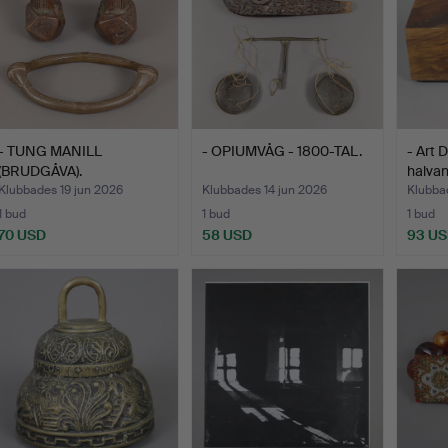
- TUNG MANILL
- OPIUMVÅG - 1800-TAL.
- Art 
(BRUDGÅVA).
halvan
Klubbades 19 jun 2026
Klubbades 14 jun 2026
Klubba
1 bud
1 bud
1 bud
70 USD
58 USD
93 U