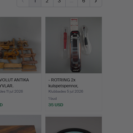
1
2
3
…
6
VOLUT ANTIKA
- ROTRING 2x
YVLAR.
kulspetspennor,
läderplånbok.
es 11 jul 2026
Klubbades 5 jul 2026
1 bud
SD
35 USD