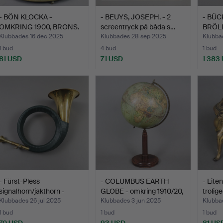
- BÖN KLOCKA -
- BEUYS, JOSEPH. - 2
- BÜ
OMKRING 1900, BRONS.
screentryck på båda s…
BRÖL
19. Å
Klubbades 16 dec 2025
Klubbades 28 sep 2025
Klubba
1 bud
4 bud
1 bud
81 USD
71 USD
1 383
- Fürst-Pless
- COLUMBUS EARTH
- Lite
signalhorn/jakthorn -
GLOBE - omkring 1910/20,
trolig
mässin…
…
Klubbades 26 jul 2025
Klubbades 3 jun 2025
Klubba
1 bud
1 bud
1 bud
70 USD
93 USD
81 US