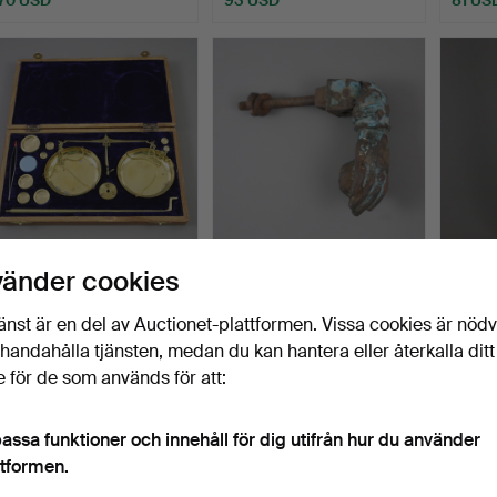
- APOTEKSSKALA -
- VIKTORIANSK
- par 
vänder cookies
INDIEN 20. JH.
DÖRRKNACKARE - 19.
Colu
ÅRHUNDRAD…
…
Klubbades 21 jan 2025
Klubbades 26 dec 2024
Klubba
änst är en del av Auctionet-plattformen. Vissa cookies är nöd
1 bud
1 bud
3 bud
illhandahålla tjänsten, medan du kan hantera eller återkalla ditt
35 USD
70 USD
186 U
 för de som används för att:
assa funktioner och innehåll för dig utifrån hur du använder
ttformen.