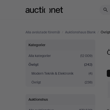
Auctionet.com
Alla avslutade föremål
/
Auktionshaus Blank
/
Övrig
Övrigt
Kategorier
Ö
på
Alla kategorier
(12 009)
Övrigt
(242)
Auktionshaus
Modern Teknik & Elektronik
(4)
Blank
Övrigt
(238)
Auktionshus
S