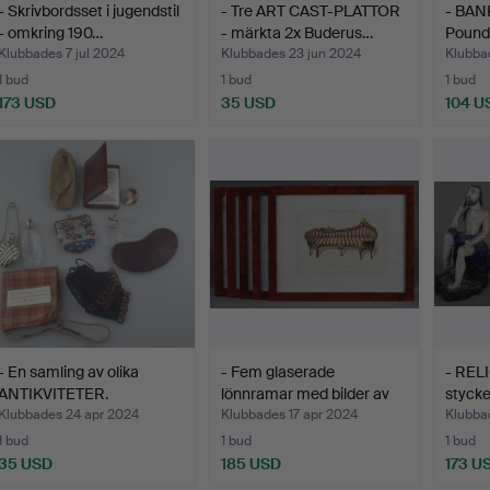
- Skrivbordsset i jugendstil
- Tre ART CAST-PLATTOR
- BANK
- omkring 190…
- märkta 2x Buderus…
Pound
Klubbades 7 jul 2024
Klubbades 23 jun 2024
Klubba
1 bud
1 bud
1 bud
173 USD
35 USD
104 U
- En samling av olika
- Fem glaserade
- REL
ANTIKVITETER.
lönnramar med bilder av
stycke
18…
Klubbades 24 apr 2024
Klubbades 17 apr 2024
Klubba
1 bud
1 bud
1 bud
35 USD
185 USD
173 U