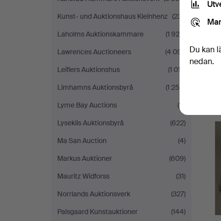
Utv
Kunst- und Auktionshaus Kleinhenz
(231)
Mar
Laholms Auktionskammare
(1 929)
Du kan l
Lawrences Auctioneers
(4 091)
nedan.
Leiflers Auktionshus
(1 017)
Limhamns Auktionsbyrå
(1 250)
Lyme Bay Auctions
(11)
Lysekils Auktionsbyrå
(622)
Ma San Auction
(4)
Markus Auktioner
(609)
Mauritz Widforss
(31)
Norrlands Auktionsverk
(327)
Palsgaard Kunstauktioner
(144)