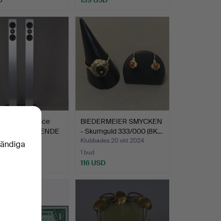
Revox ”Elegance
BIEDERMEIER SMYCKEN
mn” GOLVSTÅENDE
- Skumguld 333/000 (8K…
des 5 dec 2024
Klubbades 20 okt 2024
vändiga
1 bud
SD
116 USD