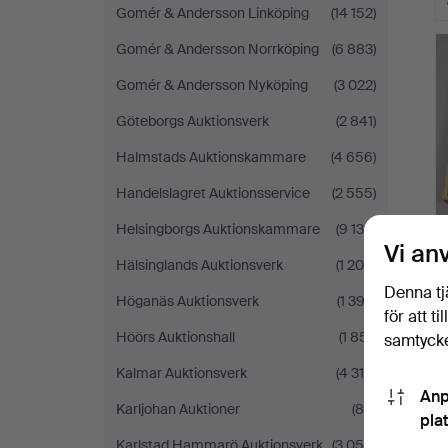
Gomér & Andersson Linköping
(14 152)
Gomér & Andersson Norrköping
(6 883)
Gomér & Andersson Nyköping
(3 022)
Göteborgs Auktionsverk
(2 841)
Halmstads Auktionskammare
(4 656)
Handelslagret Auktionsservice
(2 555)
Helsingborgs Auktionskammare
(9 135)
Vi an
Hälsinglands Auktionsverk
(1 208)
Denna tj
Höganäs Auktionsverk
(1 392)
för att t
Höörs Auktionshall
(1 851)
samtycke
Kalmar Auktionsverk
(4 319)
Anp
Karljohan Auktioner
(84)
pla
Karlstad Hammarö Auktionsverk
(3 054)