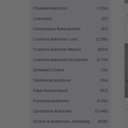
Chalkwell Auctions
(1 214)
Colombos
(27)
Connoisseur Bokauktioner
(97)
Crafoord Auktioner Lund
(2 316)
Crafoord Auktioner Malmö
(694)
Crafoord Auktioner Stockholm
(2 174)
Dreweatts Online
(79)
Ekenbergs Auktioner
(114)
Falun Auktionsbyrå
(157)
Formstad Auktioner
(1 219)
Garpenhus Auktioner
(3 546)
Gomér & Andersson Jönköping
(658)