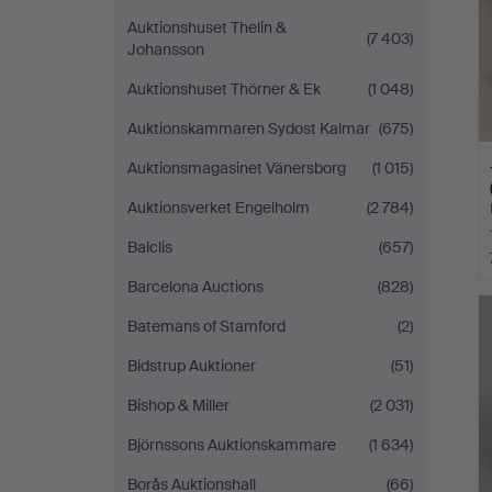
Auktionshuset Thelin &
(7 403)
Johansson
Auktionshuset Thörner & Ek
(1 048)
Auktionskammaren Sydost Kalmar
(675)
Auktionsmagasinet Vänersborg
(1 015)
Auktionsverket Engelholm
(2 784)
Balclis
(657)
Barcelona Auctions
(828)
Batemans of Stamford
(2)
Bidstrup Auktioner
(51)
Bishop & Miller
(2 031)
Björnssons Auktionskammare
(1 634)
Borås Auktionshall
(66)