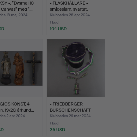
SY -. ”Dysmal 10
- FLASKHÅLLARE -
 Canvas” med ”…
smidesjärn, svärtat.
des 18 maj 2024
Klubbades 28 apr 2024
1 bud
SD
104 USD
IGIÖS KONST, 4
- FRIEDBERGER
n, 19/20. århund…
BURSCHENSCHAFT
ALEMANNIA bun…
des 2 apr 2024
Klubbades 29 mar 2024
1 bud
SD
35 USD