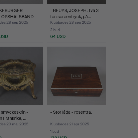
CKEBURGER
- BEUYS, JOSEPH. Två 3-
LOPSHALSBAND -
ton screentryck, på…
RHUN…
des 28 sep 2025
Klubbades 28 sep 2025
2 bud
 USD
64 USD
n smyckeskrin -
- Stor låda - rosenträ.
en Frankrike, …
des 20 maj 2025
Klubbades 21 apr 2025
1 bud
D
139 USD