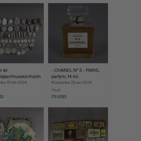
r av
- CHANEL N° 5 - PARIS,
iglar/musslor/marin
parfym, 14 ml.
des 15 feb 2024
Klubbades 29 jan 2024
1 bud
SD
70 USD