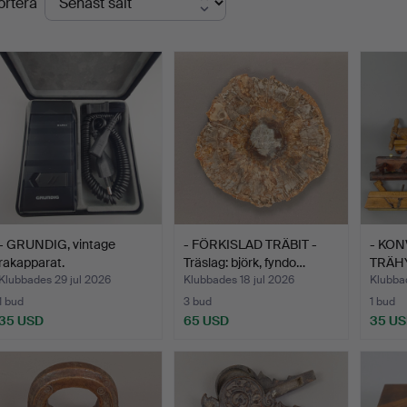
ortera
- GRUNDIG, vintage
- FÖRKISLAD TRÄBIT -
- KON
rakapparat.
Träslag: björk, fyndo…
TRÄH
Klubbades 29 jul 2026
Klubbades 18 jul 2026
Klubbad
1 bud
3 bud
1 bud
35 USD
65 USD
35 U