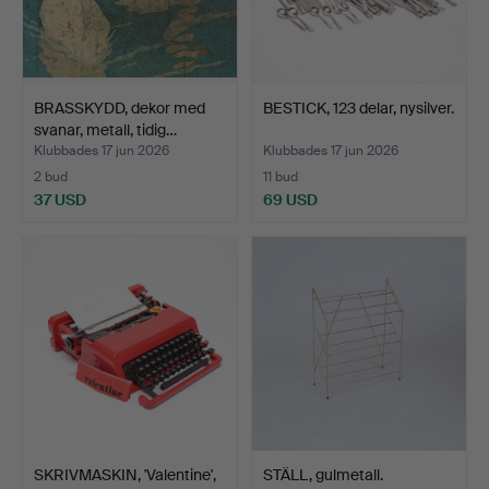
BRASSKYDD, dekor med
BESTICK, 123 delar, nysilver.
svanar, metall, tidig…
Klubbades 17 jun 2026
Klubbades 17 jun 2026
2 bud
11 bud
37 USD
69 USD
SKRIVMASKIN, 'Valentine',
STÄLL, gulmetall.