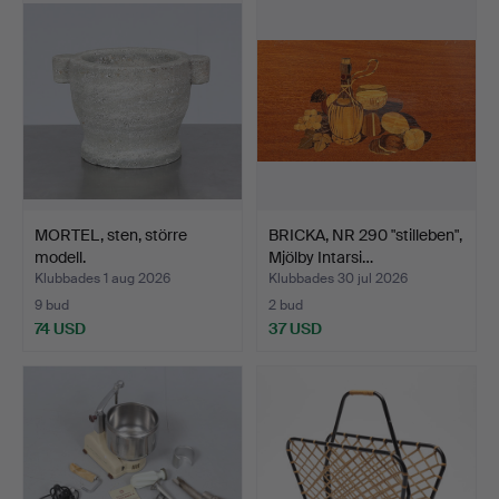
MORTEL, sten, större
BRICKA, NR 290 "stilleben",
modell.
Mjölby Intarsi…
Klubbades 1 aug 2026
Klubbades 30 jul 2026
9 bud
2 bud
74 USD
37 USD