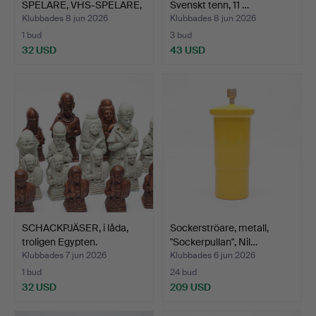
SPELARE, VHS-SPELARE,
Svenskt tenn, 11 …
Yam…
Klubbades 8 jun 2026
Klubbades 8 jun 2026
1 bud
3 bud
32 USD
43 USD
SCHACKPJÄSER, i låda,
Sockerströare, metall,
troligen Egypten.
"Sockerpullan", Nil…
Klubbades 7 jun 2026
Klubbades 6 jun 2026
1 bud
24 bud
32 USD
209 USD