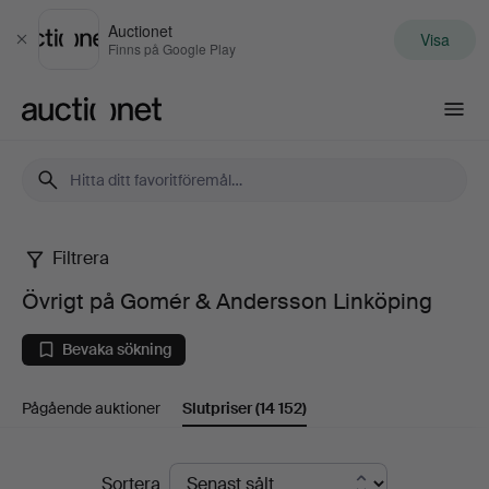
Auctionet
Visa
Stäng
Finns på Google Play
Auctionet.com
Filtrera
Övrigt
Övrigt på Gomér & Andersson Linköping
på
Bevaka sökning
Gomér
Pågående auktioner
Slutpriser
(14 152)
&
Andersson
Slutpriser
Sortera