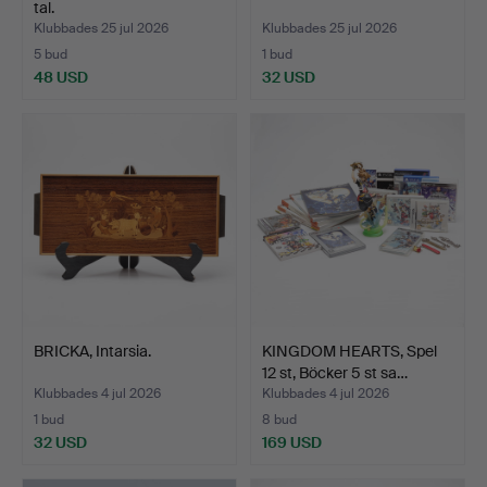
tal.
Klubbades 25 jul 2026
Klubbades 25 jul 2026
5 bud
1 bud
48 USD
32 USD
BRICKA, Intarsia.
KINGDOM HEARTS, Spel
12 st, Böcker 5 st sa…
Klubbades 4 jul 2026
Klubbades 4 jul 2026
1 bud
8 bud
32 USD
169 USD