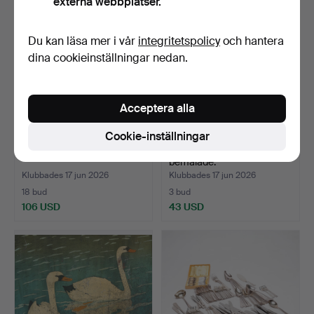
externa webbplatser.
Du kan läsa mer i vår
integritetspolicy
och hantera
dina cookieinställningar nedan.
Acceptera alla
Cookie-inställningar
DALAHÄSTAR, 5 st.
DALAHÄSTAR, 8 st,
bemålade.
Klubbades 17 jun 2026
Klubbades 17 jun 2026
18 bud
3 bud
106 USD
43 USD