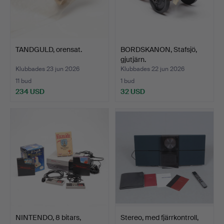
TANDGULD, orensat.
BORDSKANON, Stafsjö,
gjutjärn.
Klubbades 23 jun 2026
Klubbades 22 jun 2026
11 bud
1 bud
234 USD
32 USD
NINTENDO, 8 bitars,
Stereo, med fjärrkontroll,