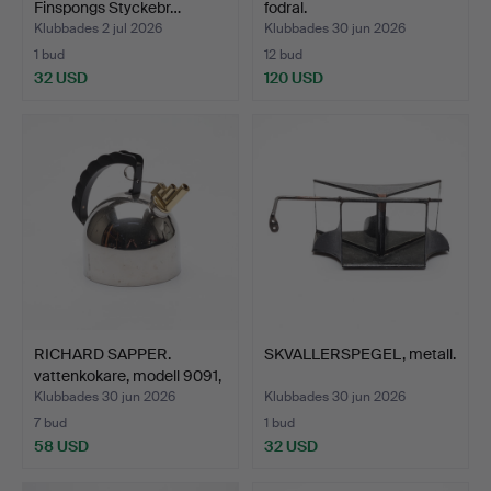
Finspongs Styckebr…
fodral.
Klubbades 2 jul 2026
Klubbades 30 jun 2026
1 bud
12 bud
32 USD
120 USD
RICHARD SAPPER.
SKVALLERSPEGEL, metall.
vattenkokare, modell 9091,
…
Klubbades 30 jun 2026
Klubbades 30 jun 2026
7 bud
1 bud
58 USD
32 USD