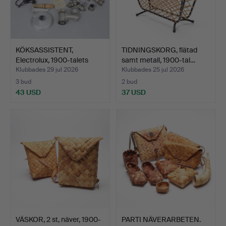
KÖKSASSISTENT,
TIDNINGSKORG, flätad
Electrolux, 1900-talets
samt metall, 1900-tal…
mit…
Klubbades 29 jul 2026
Klubbades 25 jul 2026
3 bud
2 bud
43 USD
37 USD
VÄSKOR, 2 st, näver, 1900-
PARTI NÄVERARBETEN.