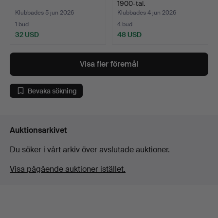
1900-tal.
Klubbades 5 jun 2026
Klubbades 4 jun 2026
1 bud
4 bud
32 USD
48 USD
Visa fler föremål
Bevaka sökning
Auktionsarkivet
Du söker i vårt arkiv över avslutade auktioner.
Visa pågående auktioner istället.