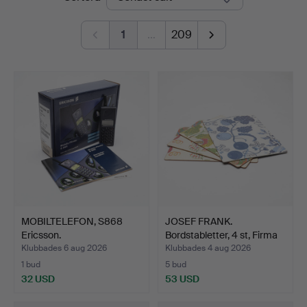
Linköping
1
…
209
MOBILTELEFON, S868
JOSEF FRANK.
Ericsson.
Bordstabletter, 4 st, Firma
S…
Klubbades 6 aug 2026
Klubbades 4 aug 2026
1 bud
5 bud
32 USD
53 USD