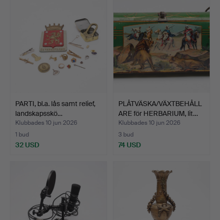
PARTI, bl.a. lås samt relief,
PLÅTVÄSKA/VÄXTBEHÅLL
landskapsskö…
ARE för HERBARIUM, lit…
Klubbades 10 jun 2026
Klubbades 10 jun 2026
1 bud
3 bud
32 USD
74 USD