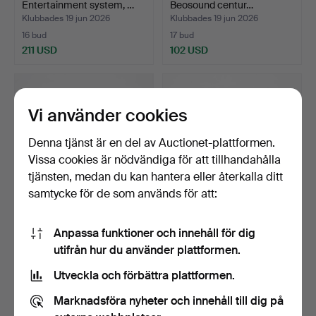
Entertainment system, …
Beosound centur…
Klubbades 19 jun 2026
Klubbades 19 jun 2026
16 bud
17 bud
211 USD
102 USD
Vi använder cookies
Denna tjänst är en del av Auctionet-plattformen.
Vissa cookies är nödvändiga för att tillhandahålla
tjänsten, medan du kan hantera eller återkalla ditt
samtycke för de som används för att:
JENS QUISTGAARD.
PIPOR, 8 delar delvis
Anpassa funktioner och innehåll för dig
PICKNICKLÅDA/VERKTYG
silverbeslag.
utifrån hur du använder plattformen.
SLÅDA…
Klubbades 18 jun 2026
Klubbades 18 jun 2026
6 bud
6 bud
Utveckla och förbättra plattformen.
158 USD
53 USD
Marknadsföra nyheter och innehåll till dig på