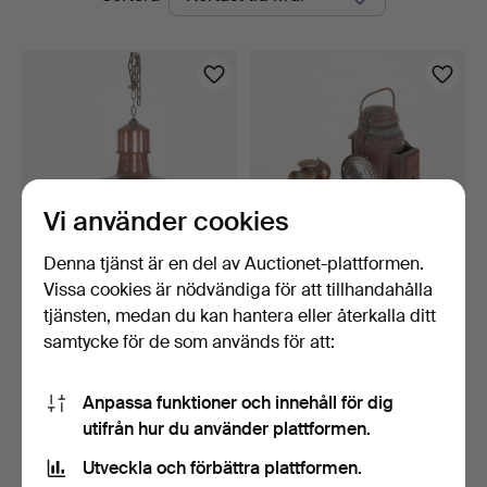
auktioner
Vi använder cookies
Denna tjänst är en del av Auctionet-plattformen.
Vissa cookies är nödvändiga för att tillhandahålla
TAKPENDEL, 1900-talets
LYKTOR 2 st, 1900-talets
andra hälft.
första häft.
tjänsten, medan du kan hantera eller återkalla ditt
5 dagar
5 dagar
samtycke för de som används för att:
Värdering
Värdering
85 USD
85 USD
Anpassa funktioner och innehåll för dig
utifrån hur du använder plattformen.
Bevaka sökning
Utveckla och förbättra plattformen.
Du kan också söka i
vårt arkiv med avslutade auktioner
.