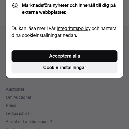
Marknadsföra nyheter och innehåll till dig på
externa webbplatser.
Du kan läsa mer i vår
integritetspolicy
och hantera
Sidfotsnavigation
dina cookieinställningar nedan.
Hjälp och kontakt
Kontakta support
Alla auktionshus
Acceptera alla
Betalningsalternativ
Cookie-inställningar
Vi skickar med
Sociala medier
Auctionet
Om Auctionet
Press
Lediga jobb
Anslut ditt auktionshus