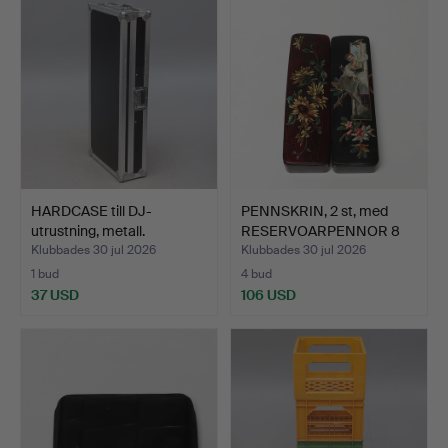
HARDCASE till DJ-
PENNSKRIN, 2 st, med
utrustning, metall.
RESERVOARPENNOR 8
st,…
Klubbades 30 jul 2026
Klubbades 30 jul 2026
1 bud
4 bud
37 USD
106 USD