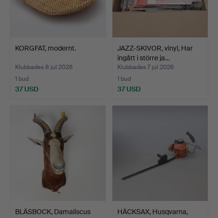
KORGFAT, modernt.
JAZZ-SKIVOR, vinyl, Har
ingått i större ja…
Klubbades 8 jul 2026
Klubbades 7 jul 2026
1 bud
1 bud
37 USD
37 USD
BLÄSBOCK, Damaliscus
HÄCKSAX, Husqvarna,