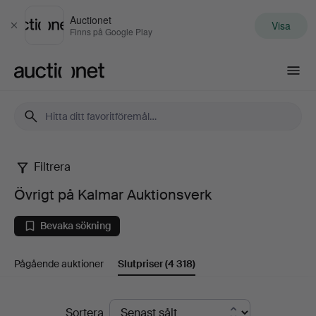
Auctionet
Visa
Stäng
Finns på Google Play
Auctionet.com
Filtrera
Övrigt
Övrigt på Kalmar Auktionsverk
på
Bevaka sökning
Kalmar
Pågående auktioner
Slutpriser
(4 318)
Auktionsverk
Slutpriser
Sortera