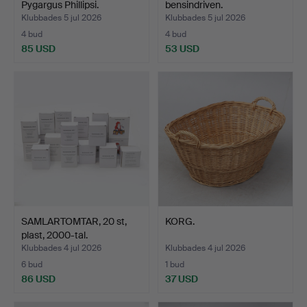
Pygargus Phillipsi.
bensindriven.
Klubbades 5 jul 2026
Klubbades 5 jul 2026
4 bud
4 bud
85 USD
53 USD
SAMLARTOMTAR, 20 st,
KORG.
plast, 2000-tal.
Klubbades 4 jul 2026
Klubbades 4 jul 2026
6 bud
1 bud
86 USD
37 USD