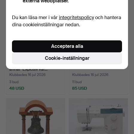
externa webbplatser.
Du kan läsa mer i vår
integritetspolicy
och hantera
dina cookieinställningar nedan.
Acceptera alla
Cookie-inställningar
LÅDOR 2 st, trä, bland
GOLFVAGN, Big Max, plast.
annat "Explosiv var…
Klubbades 16 jul 2026
Klubbades 16 jul 2026
3 bud
11 bud
48 USD
85 USD