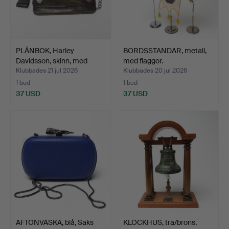
PLÅNBOK, Harley
BORDSSTANDAR, metall,
Davidsson, skinn, med
med flaggor.
kedj…
Klubbades 21 jul 2026
Klubbades 20 jul 2026
1 bud
1 bud
37 USD
37 USD
AFTONVÄSKA, blå, Saks
KLOCKHUS, trä/brons.