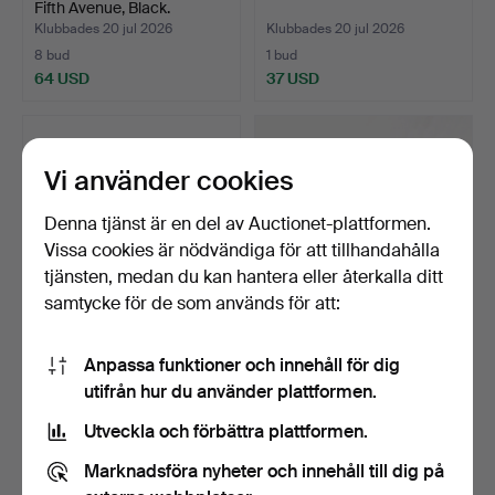
Fifth Avenue, Black.
Klubbades 20 jul 2026
Klubbades 20 jul 2026
8 bud
1 bud
64 USD
37 USD
Vi använder cookies
Denna tjänst är en del av Auctionet-plattformen.
Vissa cookies är nödvändiga för att tillhandahålla
tjänsten, medan du kan hantera eller återkalla ditt
samtycke för de som används för att:
VÄSKA, Valter Valentino,
KORGSKRIN, med
Anpassa funktioner och innehåll för dig
Italien, design R…
innerlåda.
utifrån hur du använder plattformen.
Klubbades 17 jul 2026
Klubbades 16 jul 2026
3 bud
1 bud
Utveckla och förbättra plattformen.
48 USD
37 USD
Marknadsföra nyheter och innehåll till dig på