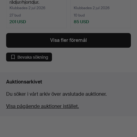
rådjur/hjortdjur.
Klubbades 2 jul 2026
Klubbades 2 jul 2026
27 bud
10 bud
201 USD
85 USD
Visa fler föremål
Bevaka sökning
Auktionsarkivet
Du söker i vårt arkiv över avslutade auktioner.
Visa pågående auktioner istället.