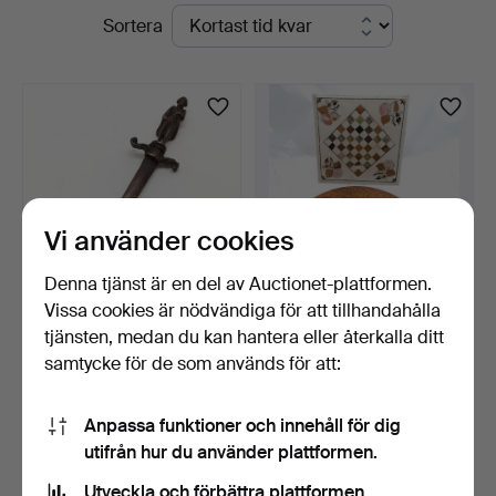
Pågående
Sortera
&
auktioner
Valuers
Vi använder cookies
Denna tjänst är en del av Auctionet-plattformen.
Vissa cookies är nödvändiga för att tillhandahålla
BREVÖPPNARE I BRONS
2 x SCHACKBRÄDEN FÖR
tjänsten, medan du kan hantera eller återkalla ditt
MED NAPOLEON-
BORD.
samtycke för de som används för att:
HANDTAG.
5 dagar
6 dagar
Värdering
Värdering
61 USD
54 USD
Anpassa funktioner och innehåll för dig
utifrån hur du använder plattformen.
Bevaka sökning
Utveckla och förbättra plattformen.