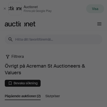
Auctionet
Visa
Stäng
Finns på Google Play
Auctionet.com
Filtrera
Övrigt
Övrigt på Acreman St Auctioneers &
på
Valuers
Acreman
Bevaka sökning
St
Pågående auktioner
(2)
Slutpriser
Auctioneers