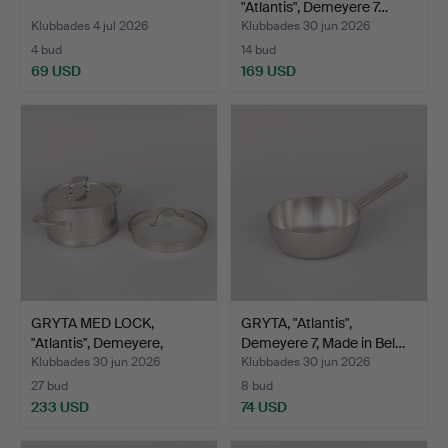
"Atlantis", Demeyere 7…
Klubbades 4 jul 2026
Klubbades 30 jun 2026
4 bud
14 bud
69 USD
169 USD
GRYTA MED LOCK,
GRYTA, "Atlantis",
"Atlantis", Demeyere,
Demeyere 7, Made in Bel…
Made…
Klubbades 30 jun 2026
Klubbades 30 jun 2026
27 bud
8 bud
233 USD
74 USD