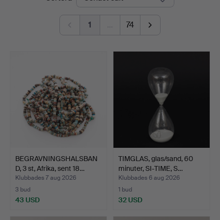
1
…
74
BEGRAVNINGSHALSBAN
TIMGLAS, glas/sand, 60
D, 3 st, Afrika, sent 18…
minuter, SI-TIME, S…
Klubbades 7 aug 2026
Klubbades 6 aug 2026
3 bud
1 bud
43 USD
32 USD