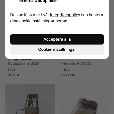
externa webbplatser.
Du kan läsa mer i vår
integritetspolicy
och hantera
dina cookieinställningar nedan.
Acceptera alla
Cookie-inställningar
MODELLSKEPP, Victoria
FOSSIL, Elefanttandrad.
Design Skanör.
Klubbades 14 jul 2026
Klubbades 9 jul 2026
1 bud
11 bud
32 USD
222 USD