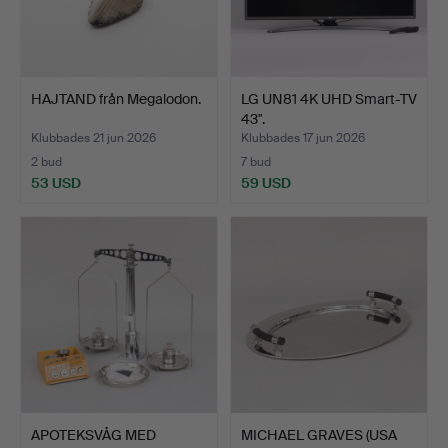
HAJTAND från Megalodon.
LG UN81 4K UHD Smart-TV
43".
Klubbades 21 jun 2026
Klubbades 17 jun 2026
2 bud
7 bud
53 USD
59 USD
APOTEKSVÅG MED
MICHAEL GRAVES (USA