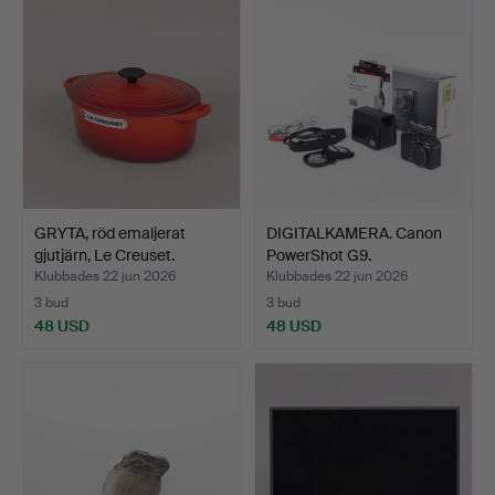
GRYTA, röd emaljerat
DIGITALKAMERA. Canon
gjutjärn, Le Creuset.
PowerShot G9.
Klubbades 22 jun 2026
Klubbades 22 jun 2026
3 bud
3 bud
48 USD
48 USD