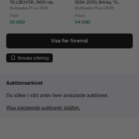
TILLBEHÖR, 1900-tal,
1934-2015). Bricka, "V…
Märkt …
Klubbades 17 jun 2026
Klubbades 16 jun 2026
1 bud
6 bud
32 USD
54 USD
Visa fler föremål
Bevaka sökning
Auktionsarkivet
Du söker i vårt arkiv över avslutade auktioner.
Visa pågående auktioner istället.