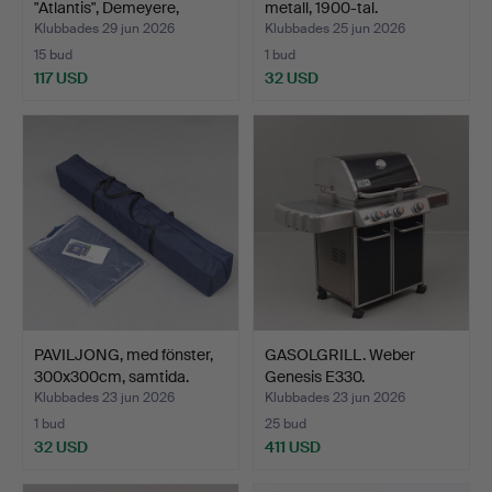
"Atlantis", Demeyere,
metall, 1900-tal.
Made…
Klubbades 29 jun 2026
Klubbades 25 jun 2026
15 bud
1 bud
117 USD
32 USD
PAVILJONG, med fönster,
GASOLGRILL. Weber
300x300cm, samtida.
Genesis E330.
Klubbades 23 jun 2026
Klubbades 23 jun 2026
1 bud
25 bud
32 USD
411 USD