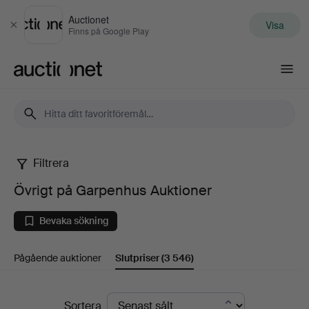
Auctionet
Visa
Stäng
Finns på Google Play
Auctionet.com
Filtrera
Övrigt
Övrigt på Garpenhus Auktioner
på
Bevaka sökning
Garpenhus
Pågående auktioner
Slutpriser
(3 546)
Auktioner
Slutpriser
Sortera