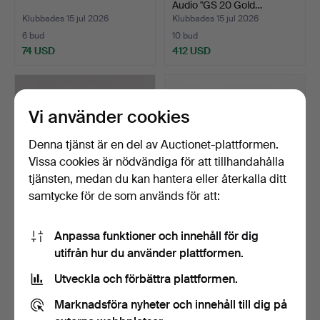
Audio "GS 20 Gold…
Klubbades 15 jul 2026
Klubbades 15 jul 2026
6 bud
10 bud
74 USD
412 USD
Vi använder cookies
Denna tjänst är en del av Auctionet-plattformen.
Vissa cookies är nödvändiga för att tillhandahålla
tjänsten, medan du kan hantera eller återkalla ditt
samtycke för de som används för att:
VAS, marmor med
HAJTAND från Megalodon.
Anpassa funktioner och innehåll för dig
inläggningar, sannolikt sa…
utifrån hur du använder plattformen.
Klubbades 15 jul 2026
Klubbades 15 jul 2026
1 bud
3 bud
Utveckla och förbättra plattformen.
32 USD
43 USD
Marknadsföra nyheter och innehåll till dig på