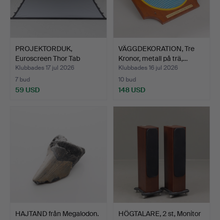
PROJEKTORDUK,
VÄGGDEKORATION, Tre
Euroscreen Thor Tab
Kronor, metall på trä,…
Tension …
Klubbades 17 jul 2026
Klubbades 16 jul 2026
7 bud
10 bud
59 USD
148 USD
HAJTAND från Megalodon.
HÖGTALARE, 2 st, Monitor