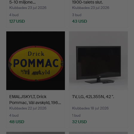
5-10 miljone…
1900-talets slut.
Klubbades 23 jul 2026
Klubbades 23 jul 2026
4 bud
3 bud
127 USD
43 USD
EMALJSKYLT, Drick
TV, LG, 42L355N, 42 ".
Pommac, Väl avskyld, 196…
Klubbades 22 jul 2026
Klubbades 18 jul 2026
4 bud
1 bud
48 USD
32 USD