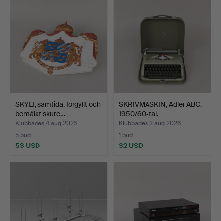
SKYLT, samtida, förgyllt och
SKRIVMASKIN, Adler ABC,
bemålat skure…
1950/60-tal.
Klubbades 4 aug 2026
Klubbades 2 aug 2026
5 bud
1 bud
53 USD
32 USD