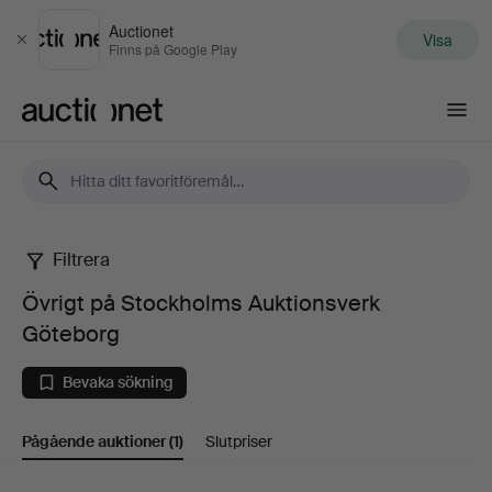
Auctionet
Visa
Stäng
Finns på Google Play
Auctionet.com
Filtrera
Övrigt
Övrigt på Stockholms Auktionsverk
på
Göteborg
Stockholms
Bevaka sökning
Auktionsverk
Pågående auktioner
(1)
Slutpriser
Göteborg