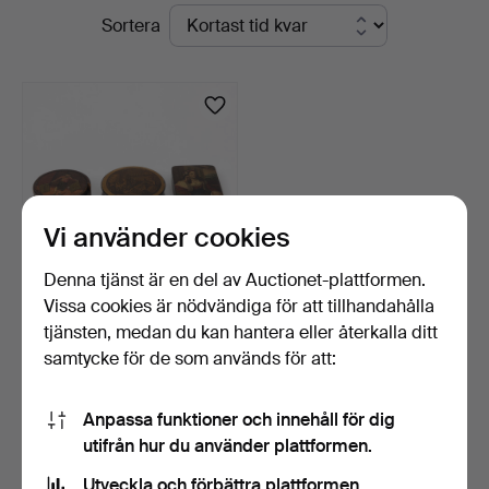
Pågående
Sortera
auktioner
Vi använder cookies
Denna tjänst är en del av Auctionet-plattformen.
Vissa cookies är nödvändiga för att tillhandahålla
Dosor. 3 st, 1800-tal.
tjänsten, medan du kan hantera eller återkalla ditt
samtycke för de som används för att:
8 dagar
Värdering
106 USD
Anpassa funktioner och innehåll för dig
utifrån hur du använder plattformen.
Bevaka sökning
Utveckla och förbättra plattformen.