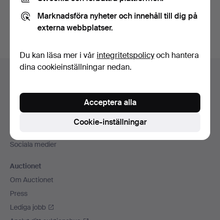
Du kan också söka i
vårt arkiv med avslutade auktioner
.
Marknadsföra nyheter och innehåll till dig på
externa webbplatser.
Du kan läsa mer i vår
integritetspolicy
och hantera
Sidfotsnavigation
dina cookieinställningar nedan.
Hjälp och kontakt
Kontakta support
Acceptera alla
Alla auktionshus
Betalningsalternativ
Cookie-inställningar
Vi skickar med
Sociala medier
Auctionet
Om Auctionet
Press
Lediga jobb