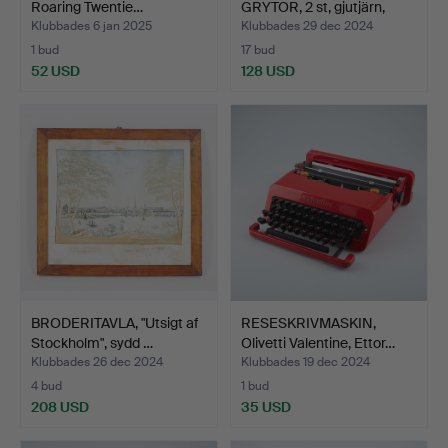
Roaring Twentie…
GRYTOR, 2 st, gjutjärn,
em…
Klubbades 6 jan 2025
Klubbades 29 dec 2024
1 bud
17 bud
52 USD
128 USD
BRODERITAVLA, "Utsigt af
RESESKRIVMASKIN,
Stockholm", sydd …
Olivetti Valentine, Ettor…
Klubbades 26 dec 2024
Klubbades 19 dec 2024
4 bud
1 bud
208 USD
35 USD