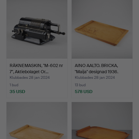
RÄKNEMASKIN, "M-602 nr
AINO AALTO. BRICKA,
7", Aktiebolaget Or…
"Maija" designad 1936.
Klubbades 28 jan 2024
Klubbades 28 jan 2024
1 bud
13 bud
35 USD
578 USD