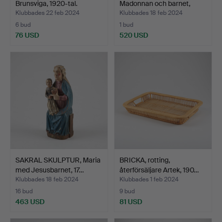
Brunsviga, 1920-tal.
Madonnan och barnet,
Euro…
Klubbades 22 feb 2024
Klubbades 18 feb 2024
6 bud
1 bud
76 USD
520 USD
SAKRAL SKULPTUR, Maria
BRICKA, rotting,
med Jesusbarnet, 17…
återförsäljare Artek, 190…
Klubbades 18 feb 2024
Klubbades 1 feb 2024
16 bud
9 bud
463 USD
81 USD