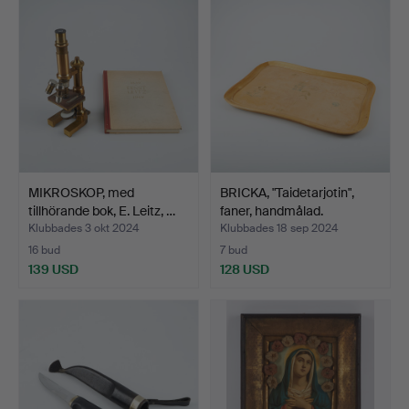
MIKROSKOP, med
BRICKA, "Taidetarjotin",
tillhörande bok, E. Leitz, …
faner, handmålad.
Klubbades 3 okt 2024
Klubbades 18 sep 2024
16 bud
7 bud
139 USD
128 USD