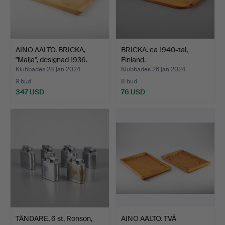
AINO AALTO. BRICKA,
BRICKA. ca 1940-tal,
"Maija", designad 1936.
Finland.
Klubbades 28 jan 2024
Klubbades 26 jan 2024
9 bud
8 bud
347 USD
76 USD
TÄNDARE, 6 st, Ronson,
AINO AALTO. TVÅ