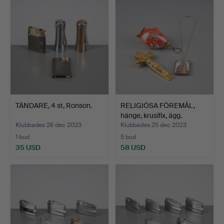
TÄNDARE, 4 st, Ronson.
RELIGIÖSA FÖREMÅL,
hänge, krusifix, ägg.
Klubbades 26 dec 2023
Klubbades 25 dec 2023
1 bud
5 bud
35 USD
58 USD