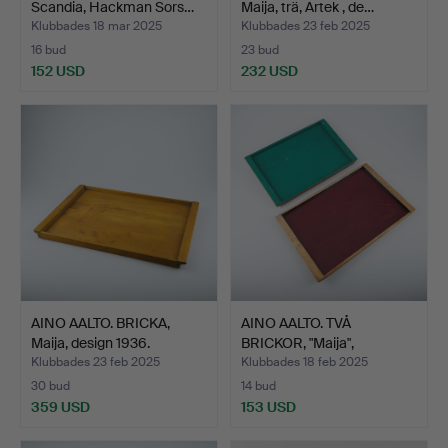
Scandia, Hackman Sors…
Maija, trä, Artek , de…
Klubbades 18 mar 2025
Klubbades 23 feb 2025
16 bud
23 bud
152 USD
232 USD
AINO AALTO. BRICKA,
AINO AALTO. TVÅ
Maija, design 1936.
BRICKOR, "Maija",
designad…
Klubbades 23 feb 2025
Klubbades 18 feb 2025
30 bud
14 bud
359 USD
153 USD