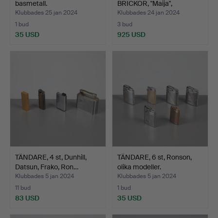
basmetall.
BRICKOR, "Maija",
designad…
Klubbades 25 jan 2024
Klubbades 24 jan 2024
1 bud
3 bud
35 USD
925 USD
TÄNDARE, 4 st, Dunhill,
TÄNDARE, 6 st, Ronson,
Datsun, Frako, Ron…
olika modeller.
Klubbades 5 jan 2024
Klubbades 5 jan 2024
11 bud
1 bud
83 USD
35 USD