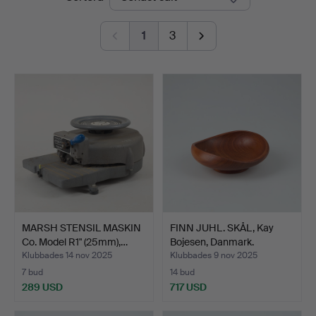
1
3
MARSH STENSIL MASKIN
FINN JUHL. SKÅL, Kay
Co. Model R1" (25mm),…
Bojesen, Danmark.
Klubbades 14 nov 2025
Klubbades 9 nov 2025
7 bud
14 bud
289 USD
717 USD