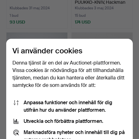
PUUKKO-KNIV, Hackman
Finla…
Klubbades 31 maj 2024
Klubbades 3 maj 2024
1 bud
15 bud
93 USD
174 USD
Vi använder cookies
Denna tjänst är en del av Auctionet-plattformen.
Vissa cookies är nödvändiga för att tillhandahålla
tjänsten, medan du kan hantera eller återkalla ditt
samtycke för de som används för att:
BERTEL GARDBERG.
TAPIO WIRKKALA.
Anpassa funktioner och innehåll för dig
OSTBRÄDE, Finnmade
FANERFAT, signerat TW.
utifrån hur du använder plattformen.
Gardbe…
195…
Klubbades 28 apr 2024
Klubbades 28 apr 2024
6 bud
13 bud
Utveckla och förbättra plattformen.
393 USD
1 214 USD
Marknadsföra nyheter och innehåll till dig på