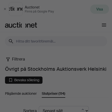
Auctionet
Visa
Stäng
Finns på Google Play
Auctionet.com
Filtrera
Övrigt
Övrigt på Stockholms Auktionsverk Helsinki
på
Bevaka sökning
Stockholms
Pågående auktioner
Slutpriser
(114)
Auktionsverk
Helsinki
Slutpriser
Sortera