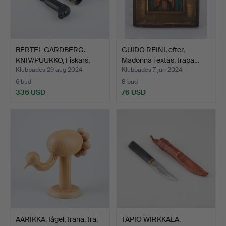
BERTEL GARDBERG.
GUIDO REINI, efter,
KNIV/PUUKKO, Fiskars,
Madonna i extas, träpa…
198…
Klubbades 29 aug 2024
Klubbades 7 jun 2024
6 bud
8 bud
336 USD
76 USD
AARIKKA, fågel, trana, trä.
TAPIO WIRKKALA.