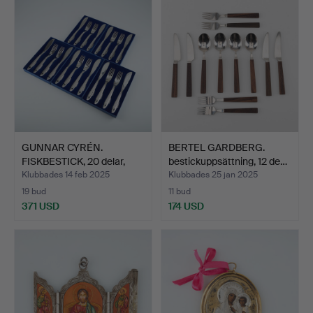
GUNNAR CYRÉN.
BERTEL GARDBERG.
FISKBESTICK, 20 delar,
bestickuppsättning, 12 de…
"Nobe…
Klubbades 14 feb 2025
Klubbades 25 jan 2025
19 bud
11 bud
371 USD
174 USD