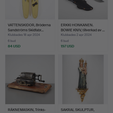
VATTENSKIDOR, Bröderna
ERKKI HONKANEN.
Sandströms Skidfabr…
BOWIE KNIV, tillverkad av …
Klubbades 18 apr 2024
Klubbades 2 apr 2024
6 bud
6 bud
84 USD
197 USD
RÄKNEMASKIN, Trinks-
SAKRAL SKULPTUR,