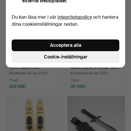
externa webbplatser.
Du kan läsa mer i vår
integritetspolicy
och hantera
dina cookieinställningar nedan.
Acceptera alla
Cookie-inställningar
COCKTAILBRICKA, Sanka,
GASOLBRÄNNAREOCH
1950-talets mitt.
GASOLKÖK, Primus, 1900-
ta…
Klubbades 28 apr 2024
Klubbades 26 apr 2024
7 bud
1 bud
232 USD
35 USD