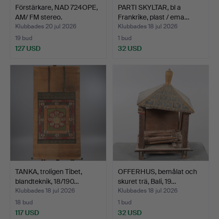
Förstärkare, NAD 724OPE,
PARTI SKYLTAR, bl a
AM/ FM stereo.
Frankrike, plast / ema…
Klubbades 20 jul 2026
Klubbades 18 jul 2026
19 bud
1 bud
127 USD
32 USD
TANKA, troligen Tibet,
OFFERHUS, bemålat och
blandteknik, 18/190…
skuret trä, Bali, 19…
Klubbades 18 jul 2026
Klubbades 18 jul 2026
18 bud
1 bud
117 USD
32 USD