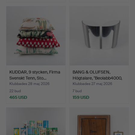
KUDDAR, 9 stycken, Firma
BANG & OLUFSEN,
Svenskt Tenn, Sto…
Högtalare, "Beolabb4000,
1…
Klubbades 28 maj 2026
Klubbades 27 maj 2026
22 bud
7 bud
465 USD
159 USD