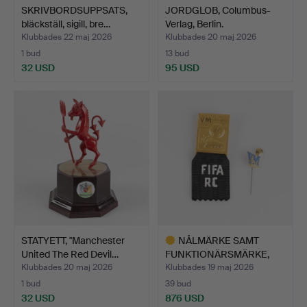
SKRIVBORDSUPPSATS,
JORDGLOB, Columbus-
bläckställ, sigill, bre…
Verlag, Berlin.
Klubbades 22 maj 2026
Klubbades 20 maj 2026
1 bud
13 bud
32 USD
95 USD
STATYETT, "Manchester
NÅLMÄRKE SAMT
United The Red Devil…
FUNKTIONÄRSMÄRKE,
Världsmäst…
Klubbades 20 maj 2026
Klubbades 19 maj 2026
1 bud
39 bud
32 USD
876 USD