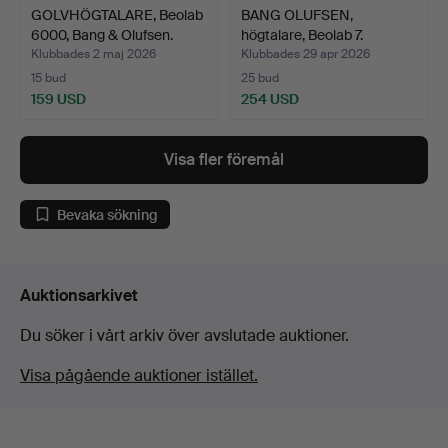
GOLVHÖGTALARE, Beolab
BANG OLUFSEN,
6000, Bang & Olufsen.
högtalare, Beolab 7.
Klubbades 2 maj 2026
Klubbades 29 apr 2026
15 bud
25 bud
159 USD
254 USD
Visa fler föremål
Bevaka sökning
Auktionsarkivet
Du söker i vårt arkiv över avslutade auktioner.
Visa pågående auktioner istället.