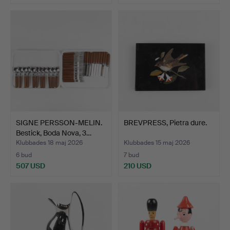
Utvalt
föremål
SIGNE PERSSON-MELIN.
BREVPRESS, Pietra dure.
Bestick, Boda Nova, 3…
Klubbades 18 maj 2026
Klubbades 15 maj 2026
6 bud
7 bud
507 USD
210 USD