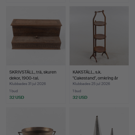
SKRIVSTÄLL, trä, skuren
KAKSTÄLL, s.k.
dekor, 1900-tal.
"Cakestand", omkring år
190…
Klubbades 31 jul 2026
Klubbades 25 jul 2026
1 bud
1 bud
32 USD
32 USD