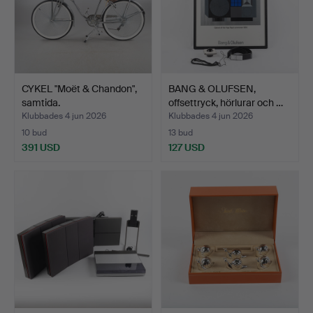
CYKEL "Moët & Chandon",
BANG & OLUFSEN,
samtida.
offsettryck, hörlurar och …
Klubbades 4 jun 2026
Klubbades 4 jun 2026
10 bud
13 bud
391 USD
127 USD