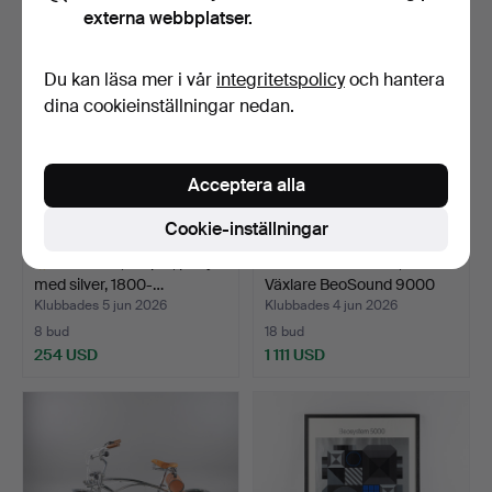
externa webbplatser.
Du kan läsa mer i vår
integritetspolicy
och hantera
dina cookieinställningar nedan.
Acceptera alla
Cookie-inställningar
SALTKAR, ett par, porfyr
BANG & OLUFSEN, CD-
med silver, 1800-…
Växlare BeoSound 9000
M…
Klubbades 5 jun 2026
Klubbades 4 jun 2026
8 bud
18 bud
254 USD
1 111 USD
Utvalt
föremål