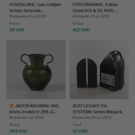
HÖGTALARE, 1 par, troligen
FÖRSTÄRKARE, 3 delar,
Sonab, fanerade…
Quad 405 & 33, 1900-…
Klubbades 10 jul 2026
Klubbades 10 jul 2026
6 bud
10 bud
59 USD
422 USD
JACOB ÄNGMAN. VAS,
ALTO LEGACY P.A.
brons, modell nr 288, G…
SYSTEMS Series Mixpack,
m…
Klubbades 1 jul 2026
Klubbades 28 jun 2026
15 bud
1 bud
364 USD
32 USD