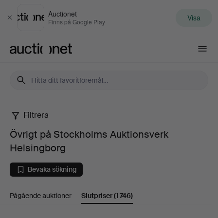
Auctionet
Visa
Stäng
Finns på Google Play
Auctionet.com
Filtrera
Övrigt
Övrigt på Stockholms Auktionsverk
på
Helsingborg
Stockholms
Bevaka sökning
Auktionsverk
Pågående auktioner
Slutpriser
(1 746)
Helsingborg