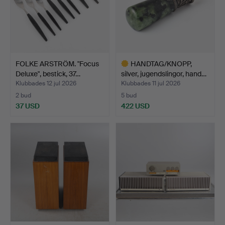
FOLKE ARSTRÖM. "Focus
HANDTAG/KNOPP,
Deluxe", bestick, 37…
silver, jugendslingor, hand…
Klubbades 12 jul 2026
Klubbades 11 jul 2026
2 bud
5 bud
37 USD
422 USD
Utvalt
föremål