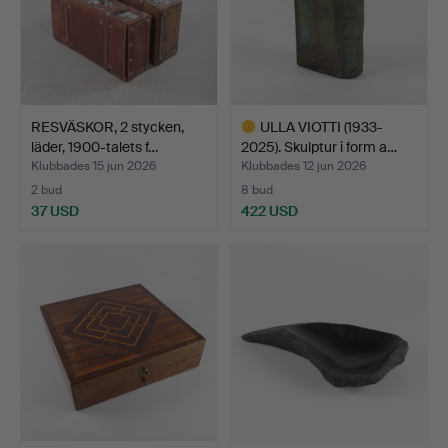
RESVÄSKOR, 2 stycken,
ULLA VIOTTI (1933-
läder, 1900-talets f…
2025). Skulptur i form a…
Klubbades 15 jun 2026
Klubbades 12 jun 2026
2 bud
8 bud
37 USD
422 USD
Utvalt
föremål