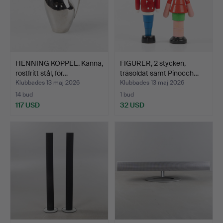
HENNING KOPPEL. Kanna,
FIGURER, 2 stycken,
rostfritt stål, för…
träsoldat samt Pinocch…
Klubbades 13 maj 2026
Klubbades 13 maj 2026
14 bud
1 bud
117 USD
32 USD