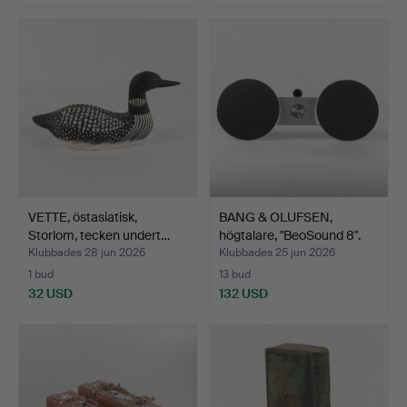
Utvalt
föremål
VETTE, östasiatisk,
BANG & OLUFSEN,
Storlom, tecken undert…
högtalare, "BeoSound 8".
Klubbades 28 jun 2026
Klubbades 25 jun 2026
1 bud
13 bud
32 USD
132 USD