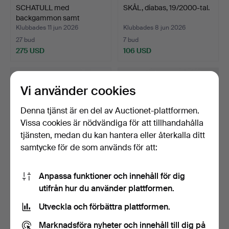
SCHATULL med
SKÅL, diabas, 19/2000-tal.
backgammon samt
schackpjäser.
Klubbades 11 jun 2026
Klubbades 8 jun 2026
27 bud
7 bud
275 USD
106 USD
Vi använder cookies
Denna tjänst är en del av Auctionet-plattformen.
Vissa cookies är nödvändiga för att tillhandahålla
tjänsten, medan du kan hantera eller återkalla ditt
samtycke för de som används för att:
Anpassa funktioner och innehåll för dig
BANG & OLUFSEN,
IKON, 1800/1900-tal,
utifrån hur du använder plattformen.
"Beosound 4 EU Black".
Grekisk-ortodox.
Klubbades 6 jun 2026
Klubbades 6 jun 2026
Utveckla och förbättra plattformen.
25 bud
10 bud
201 USD
106 USD
Marknadsföra nyheter och innehåll till dig på