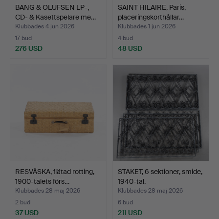
BANG & OLUFSEN LP-,
SAINT HILAIRE, Paris,
CD- & Kasettspelare me…
placeringskorthållar…
Klubbades 4 jun 2026
Klubbades 1 jun 2026
17 bud
4 bud
276 USD
48 USD
RESVÄSKA, flätad rotting,
STAKET, 6 sektioner, smide,
1900-talets förs…
1940-tal.
Klubbades 28 maj 2026
Klubbades 28 maj 2026
2 bud
6 bud
37 USD
211 USD