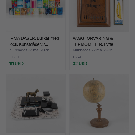
IRMA DÅSER. Burkar med
VÄGGFÖRVARING &
lock, Kunstdåser, 2…
TERMOMETER, Fyffe
Banankom…
Klubbades 23 maj 2026
Klubbades 22 maj 2026
5 bud
1 bud
111 USD
32 USD