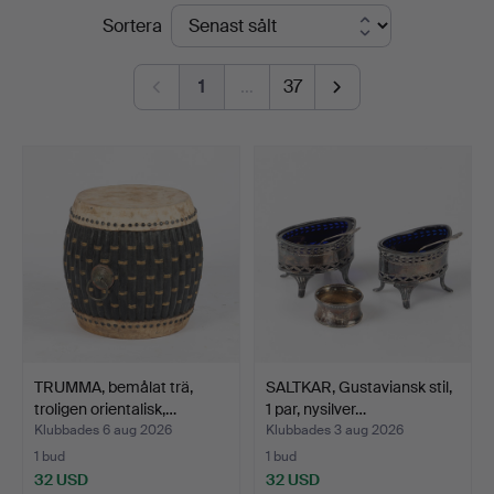
Slutpriser
Sortera
1
…
37
TRUMMA, bemålat trä,
SALTKAR, Gustaviansk stil,
troligen orientalisk,…
1 par, nysilver…
Klubbades 6 aug 2026
Klubbades 3 aug 2026
1 bud
1 bud
32 USD
32 USD