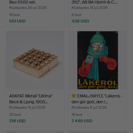
Beo 5500 set.
392", AB BA Hjorth & C…
Klubbades 20 jul 2026
Klubbades 15 jul 2026
16 bud
8 bud
591 USD
338 USD
ASKFAT. Metall "Ultima"
EMALJSKYLT, "Läkerol, -
Beck & Ljung. 1900…
den gör gott, den !…
Klubbades 13 jul 2026
Klubbades 8 jul 2026
20 bud
19 bud
138 USD
2 448 USD
Utvalt