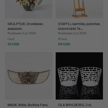
SKULPTUR. Druvklasar,
STAFFLI, samtida, justerbar,
alabaster.
brännmärkt Te…
Klubbades 3 jul 2026
Klubbades 2 jul 2026
1 bud
10 bud
32 USD
69 USD
MASK. Bobo, Burkina Faso,
OLA WIHLBORG. 2 st,