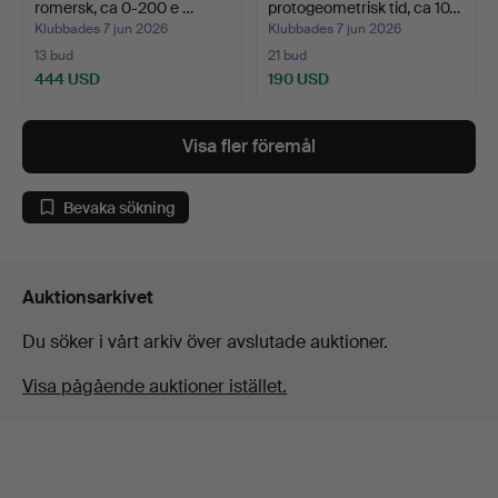
romersk, ca 0-200 e …
protogeometrisk tid, ca 10…
Klubbades 7 jun 2026
Klubbades 7 jun 2026
13 bud
21 bud
444 USD
190 USD
Visa fler föremål
Bevaka sökning
Auktionsarkivet
Du söker i vårt arkiv över avslutade auktioner.
Visa pågående auktioner istället.