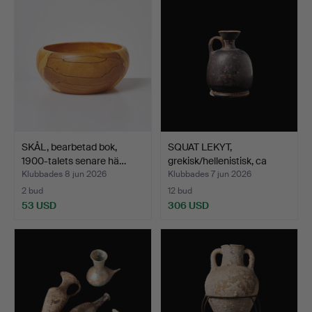
SKÅL, bearbetad bok,
SQUAT LEKYT,
1900-talets senare hä…
grekisk/hellenistisk, ca
400-…
Klubbades 8 jun 2026
Klubbades 7 jun 2026
2 bud
12 bud
53 USD
306 USD