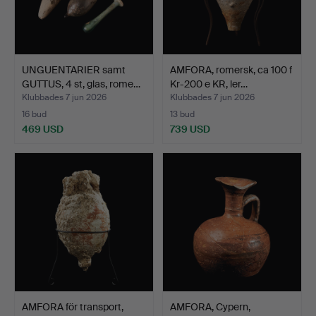
UNGUENTARIER samt
AMFORA, romersk, ca 100 f
GUTTUS, 4 st, glas, rome…
Kr-200 e KR, ler…
Klubbades 7 jun 2026
Klubbades 7 jun 2026
16 bud
13 bud
469 USD
739 USD
AMFORA för transport,
AMFORA, Cypern,