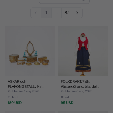
1
…
87
ASKAR och
FOLKDRÄKT. 7 dlr,
FLAKONGSTÄLL. 9 st,
Västergötland, bl.a. del…
mässing.
Klubbades 7 aug 2026
Klubbades 6 aug 2026
25 bud
11 bud
180 USD
95 USD