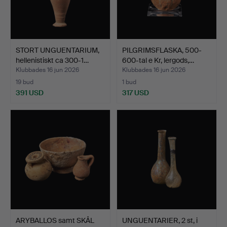
STORT UNGUENTARIUM,
PILGRIMSFLASKA, 500-
hellenistiskt ca 300-1…
600-tal e Kr, lergods,…
Klubbades 16 jun 2026
Klubbades 16 jun 2026
19 bud
1 bud
391 USD
317 USD
ARYBALLOS samt SKÅL
UNGUENTARIER, 2 st, i