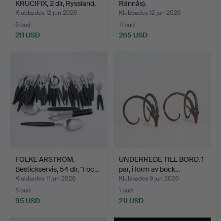
KRUCIFIX, 2 dlr, Ryssland,
Rännås).
b…
Klubbades 12 jun 2026
Klubbades 12 jun 2026
6 bud
11 bud
211 USD
265 USD
FOLKE ARSTRÖM.
UNDERREDE TILL BORD, 1
Bestickservis, 54 dlr, "Foc…
par, i form av bock…
Klubbades 11 jun 2026
Klubbades 9 jun 2026
5 bud
1 bud
95 USD
211 USD