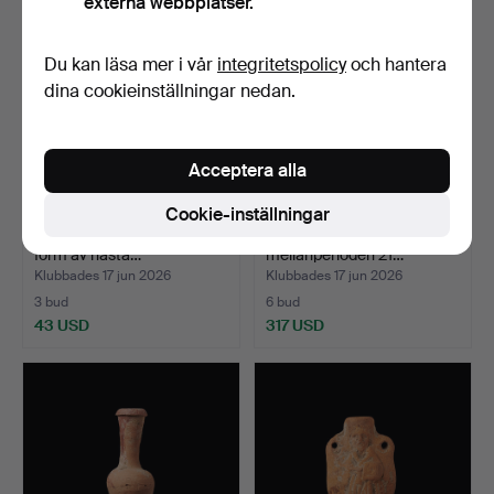
externa webbplatser.
Du kan läsa mer i vår
integritetspolicy
och hantera
dina cookieinställningar nedan.
Acceptera alla
Cookie-inställningar
BOKSTÖD. 1 par, alabaster, i
USHABTI, Egypten, tredje
form av hästa…
mellanperioden 21…
Klubbades 17 jun 2026
Klubbades 17 jun 2026
3 bud
6 bud
43 USD
317 USD