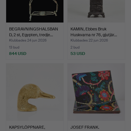
BEGRAVNINGSHALSBAN
KAMIN, Ebbes Bruk
D, 2 st, Egypten, tredje…
Huskvarna nr 76, gjutjär…
Klubbades 24 jun 2026
Klubbades 22 jun 2026
13 bud
2 bud
844 USD
53 USD
KAPSYLÖPPNARE,
JOSEF FRANK.