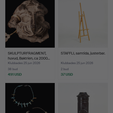
SKULPTURFRAGMENT,
STAFFLI, samtida, justerbar.
huvud, Baktrien, ca 2000…
Klubbades 25 jun 2026
Klubbades 25 jun 2026
38 bud
2 bud
491 USD
37 USD