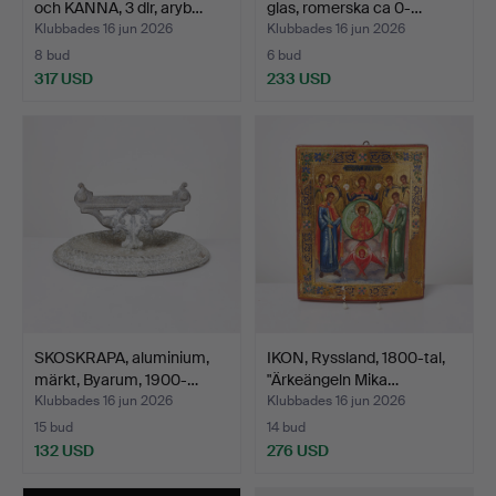
och KANNA, 3 dlr, aryb…
glas, romerska ca 0-…
Klubbades 16 jun 2026
Klubbades 16 jun 2026
8 bud
6 bud
317 USD
233 USD
SKOSKRAPA, aluminium,
IKON, Ryssland, 1800-tal,
märkt, Byarum, 1900-…
"Ärkeängeln Mika…
Klubbades 16 jun 2026
Klubbades 16 jun 2026
15 bud
14 bud
132 USD
276 USD