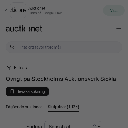
Auctionet
Visa
Stäng
Finns på Google Play
Auctionet.com
Filtrera
Övrigt
Övrigt på Stockholms Auktionsverk Sickla
på
Bevaka sökning
Stockholms
Pågående auktioner
Slutpriser
(4 134)
Auktionsverk
Sickla
Slutpriser
Sortera