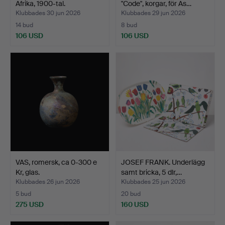
Afrika, 1900-tal.
"Code", korgar, för As…
Klubbades 30 jun 2026
Klubbades 29 jun 2026
14 bud
8 bud
106 USD
106 USD
VAS, romersk, ca 0-300 e
JOSEF FRANK. Underlägg
Kr, glas.
samt bricka, 5 dlr,…
Klubbades 26 jun 2026
Klubbades 25 jun 2026
5 bud
20 bud
275 USD
160 USD