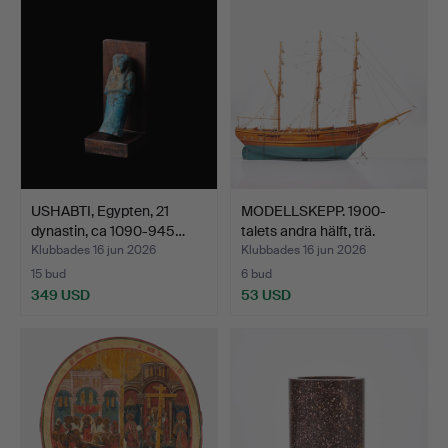
USHABTI, Egypten, 21
MODELLSKEPP. 1900-
dynastin, ca 1090-945…
talets andra hälft, trä.
Klubbades 16 jun 2026
Klubbades 16 jun 2026
15 bud
6 bud
349 USD
53 USD