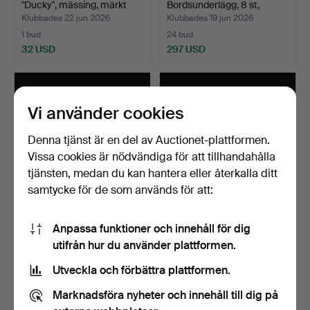
"Ducky", mässing, märkt
Bordsunderlägg, 8 st,
Åhl…
"Mirake…
Klubbades 22 jun 2026
Klubbades 19 jun 2026
1 bud
24 bud
32 USD
297 USD
Vi använder cookies
Denna tjänst är en del av Auctionet-plattformen.
Vissa cookies är nödvändiga för att tillhandahålla
tjänsten, medan du kan hantera eller återkalla ditt
samtycke för de som används för att:
STORT UNGUENTARIUM i
SKULPTURFRAGMENT,
Anpassa funktioner och innehåll för dig
glas, romerskt ca 0-3…
sannolikt från Venusskul…
utifrån hur du använder plattformen.
Klubbades 17 jun 2026
Klubbades 17 jun 2026
9 bud
17 bud
Utveckla och förbättra plattformen.
359 USD
509 USD
Marknadsföra nyheter och innehåll till dig på