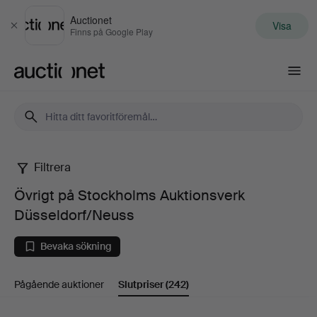
Auctionet
Visa
Stäng
Finns på Google Play
Auctionet.com
Filtrera
Övrigt
Övrigt på Stockholms Auktionsverk
på
Düsseldorf/Neuss
Stockholms
Bevaka sökning
Auktionsverk
Pågående auktioner
Slutpriser
(242)
Düsseldorf/Neuss