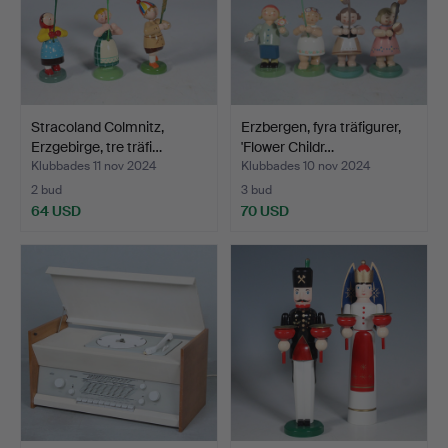
Stracoland Colmnitz,
Erzbergen, fyra träfigurer,
Erzgebirge, tre träfi…
'Flower Childr…
Klubbades 11 nov 2024
Klubbades 10 nov 2024
2 bud
3 bud
64 USD
70 USD