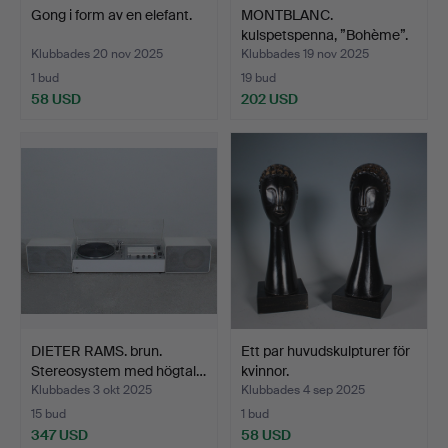
Gong i form av en elefant.
MONTBLANC.
kulspetspenna, ”Bohème”.
Klubbades 20 nov 2025
Klubbades 19 nov 2025
1 bud
19 bud
58 USD
202 USD
DIETER RAMS. brun.
Ett par huvudskulpturer för
Stereosystem med högtal…
kvinnor.
Klubbades 3 okt 2025
Klubbades 4 sep 2025
15 bud
1 bud
347 USD
58 USD