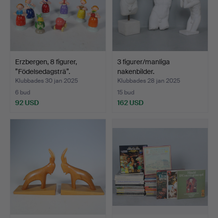
Erzbergen, 8 figurer,
3 figurer/manliga
”Födelsedagsträ”.
nakenbilder.
Klubbades 30 jan 2025
Klubbades 28 jan 2025
6 bud
15 bud
92 USD
162 USD