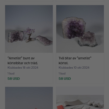
”Ametist” bunt av
Två bitar av ”ametist”
körtelbitar och träd.
körtel.
Klubbades 18 okt 2024
Klubbades 10 okt 2024
1 bud
1 bud
58 USD
58 USD