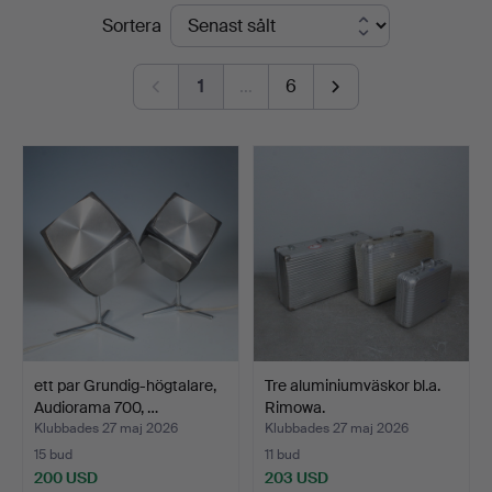
Slutpriser
Sortera
1
…
6
ett par Grundig-högtalare,
Tre aluminiumväskor bl.a.
Audiorama 700, …
Rimowa.
Klubbades 27 maj 2026
Klubbades 27 maj 2026
15 bud
11 bud
200 USD
203 USD