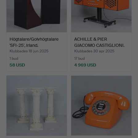
Högtalare/Golvhögtalare
ACHILLE & PIER
'SFI-25', Irland.
GIACOMO CASTIGLIONI.
Brionv…
Klubbades 18 jun 2025
Klubbades 30 apr 2025
1 bud
17 bud
58 USD
4 969 USD