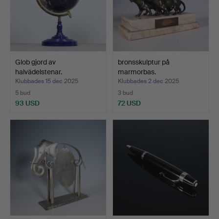
Glob gjord av
bronsskulptur på
halvädelstenar.
marmorbas.
Klubbades 15 dec 2025
Klubbades 2 dec 2025
5 bud
3 bud
93 USD
72 USD