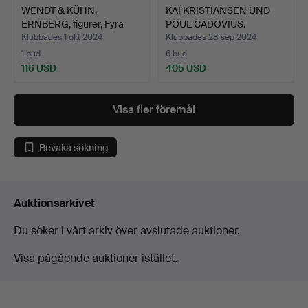
WENDT & KÜHN.
KAI KRISTIANSEN UND
ERNBERG, figurer, Fyra
POUL CADOVIUS.
ängla…
Bokstöd…
Klubbades 1 okt 2024
Klubbades 28 sep 2024
1 bud
6 bud
116 USD
405 USD
Visa fler föremål
Bevaka sökning
Auktionsarkivet
Du söker i vårt arkiv över avslutade auktioner.
Visa pågående auktioner istället.