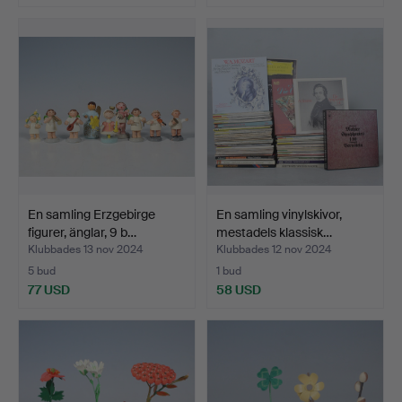
En samling Erzgebirge
En samling vinylskivor,
figurer, änglar, 9 b…
mestadels klassisk…
Klubbades 13 nov 2024
Klubbades 12 nov 2024
5 bud
1 bud
77 USD
58 USD