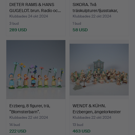
DIETER RAMS & HANS
SIKORA. Två
GUGELOT. brun. Radio oc…
träskulpturer/ljusstakar,
'äng…
Klubbades 24 okt 2024
Klubbades 22 okt 2024
3 bud
1 bud
289 USD
58 USD
Erzberg, 8 figurer, trä,
WENDT & KÜHN.
”Blomsterbarn”.
Erzbergen, ängelorkester
med…
Klubbades 22 okt 2024
Klubbades 22 okt 2024
14 bud
13 bud
222 USD
463 USD