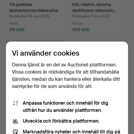
Tre grekiska
XXL-telefon, dummy,
blomkolumner/dekorativa
skyltfönster dekoratio…
pelar…
Klubbades 28 mar 2025
Klubbades 11 mar 2025
1 bud
13 bud
174 USD
393 USD
Vi använder cookies
Denna tjänst är en del av Auctionet-plattformen.
Vissa cookies är nödvändiga för att tillhandahålla
tjänsten, medan du kan hantera eller återkalla ditt
samtycke för de som används för att:
Anpassa funktioner och innehåll för dig
emaljskylt, Bauhaus,
emaljskylt, Bauhaus,
utifrån hur du använder plattformen.
bäveremalj, tenn Mall…
bäveremalj, tenn Mall…
Klubbades 16 feb 2025
Klubbades 16 feb 2025
Utveckla och förbättra plattformen.
20 bud
9 bud
382 USD
266 USD
Marknadsföra nyheter och innehåll till dig på