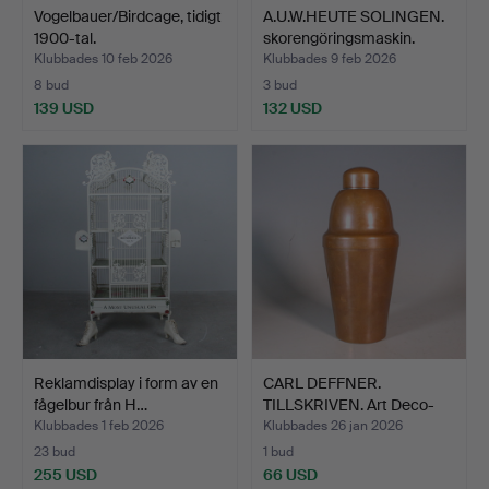
Vogelbauer/Birdcage, tidigt
A.U.W.HEUTE SOLINGEN.
1900-tal.
skorengöringsmaskin.
Klubbades 10 feb 2026
Klubbades 9 feb 2026
8 bud
3 bud
139 USD
132 USD
Reklamdisplay i form av en
CARL DEFFNER.
fågelbur från H…
TILLSKRIVEN. Art Deco-
cockta…
Klubbades 1 feb 2026
Klubbades 26 jan 2026
23 bud
1 bud
255 USD
66 USD