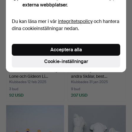
externa webbplatser.
Du kan läsa mer i vår
integritetspolicy
och hantera
dina cookieinställningar nedan.
Acceptera alla
Cookie-inställningar
BANG & OLUFSEN. Design:
En samling teak - bland
Lone och Gideon Li…
andra Skålar, best…
Klubbades 12 feb 2025
Klubbades 31 jan 2025
3 bud
9 bud
92 USD
207 USD