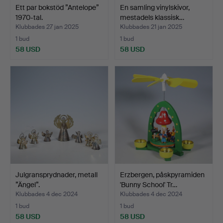
Ett par bokstöd ”Antelope”
En samling vinylskivor,
1970-tal.
mestadels klassisk…
Klubbades 27 jan 2025
Klubbades 21 jan 2025
1 bud
1 bud
58 USD
58 USD
Julgransprydnader, metall
Erzbergen, påskpyramiden
”Ängel”.
'Bunny School' Tr…
Klubbades 4 dec 2024
Klubbades 4 dec 2024
1 bud
1 bud
58 USD
58 USD