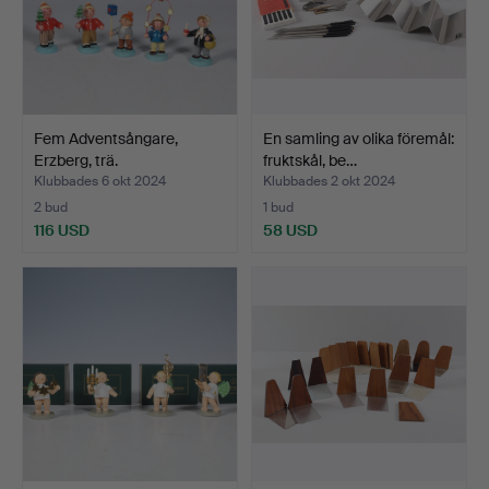
Fem Adventsångare,
En samling av olika föremål:
Erzberg, trä.
fruktskål, be…
Klubbades 6 okt 2024
Klubbades 2 okt 2024
2 bud
1 bud
116 USD
58 USD