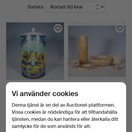
Pågående
Sortera
auktioner
J.KOMAREK A SPOL. Stor
Onyx-konvolut, bl.a. skålar
Vi använder cookies
plåtburk med lock f…
och en vas.
5 dagar
5 dagar
Denna tjänst är en del av Auctionet-plattformen.
Värdering
Värdering
174 USD
208 USD
Vissa cookies är nödvändiga för att tillhandahålla
tjänsten, medan du kan hantera eller återkalla ditt
samtycke för de som används för att:
Bevaka sökning