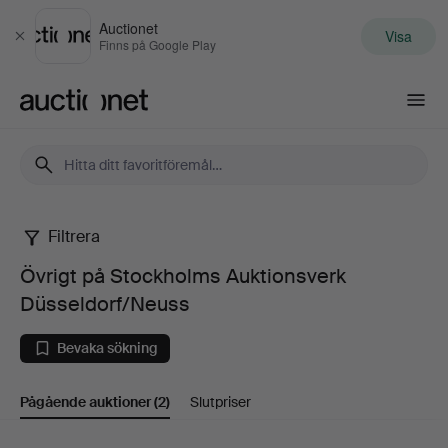
Auctionet
Visa
Stäng
Finns på Google Play
Auctionet.com
Filtrera
Övrigt
Övrigt på Stockholms Auktionsverk
på
Düsseldorf/Neuss
Stockholms
Bevaka sökning
Auktionsverk
Pågående auktioner
(2)
Slutpriser
Düsseldorf/Neuss