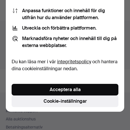
Du kan också söka i
vårt arkiv med avslutade auktioner
.
Anpassa funktioner och innehåll för dig
utifrån hur du använder plattformen.
Utveckla och förbättra plattformen.
Föremål i Tyskland
Marknadsföra nyheter och innehåll till dig på
Du ser nu bara föremål i Tyskland. Vi har transporter till
externa webbplatser.
fast pris för alla föremål.
Visa föremål utanför Tyskland
Du kan läsa mer i vår
integritetspolicy
och hantera
dina cookieinställningar nedan.
Acceptera alla
Sidfotsnavigation
Cookie-inställningar
Hjälp och kontakt
Kontakta support
Alla auktionshus
Betalningsalternativ