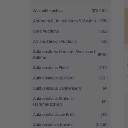
Alla auktionshus
(173 492)
Acreman St Auctioneers & Valuers
(126)
Arce Auctions
(182)
Art and Design Auctions
(50)
Auktionsfirma Kenneth Svensson i
(865)
Kalmar
Auktionshaus Blank
(242)
Auktionshaus Bossard
(201)
Auktionshaus Dannenberg
(4)
Auktionshaus Stuber's
(31)
Hammerschlag
Auktionshaus von Brühl
(43)
Auktionshuset Kolonn
(11 316)