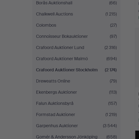
Borås Auktionshall
(66)
Chalkwell Auctions
(1 215)
Colombos
(27)
Connoisseur Bokauktioner
(97)
Crafoord Auktioner Lund
(2 316)
Crafoord Auktioner Malmö
(694)
Crafoord Auktioner Stockholm
(2 174)
Dreweatts Online
(79)
Ekenbergs Auktioner
(113)
Falun Auktionsbyrå
(157)
Formstad Auktioner
(1 219)
Garpenhus Auktioner
(3 544)
Gomér & Andersson Jönköping
(658)