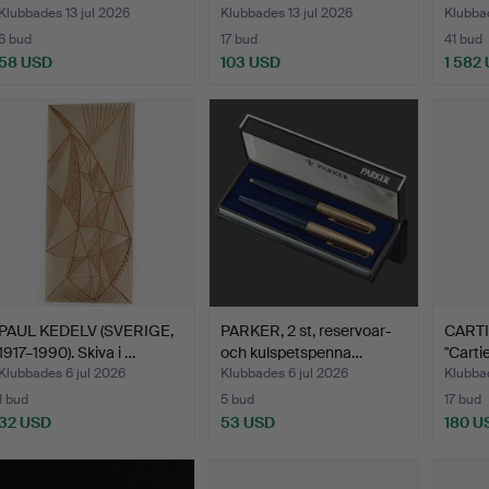
bestå
Klubbades 13 jul 2026
Klubbades 13 jul 2026
Klubbad
6 bud
17 bud
41 bud
58 USD
103 USD
1 582
PAUL KEDELV (SVERIGE,
PARKER, 2 st, reservoar-
CARTI
1917–1990). Skiva i …
och kulspetspenna…
"Carti
Klubbades 6 jul 2026
Klubbades 6 jul 2026
Klubbad
1 bud
5 bud
17 bud
32 USD
53 USD
180 U