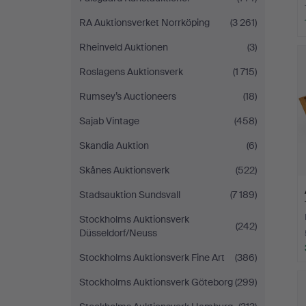
RA Auktionsverket Norrköping
(3 261)
Rheinveld Auktionen
(3)
Roslagens Auktionsverk
(1 715)
Rumsey’s Auctioneers
(18)
Sajab Vintage
(458)
Skandia Auktion
(6)
Skånes Auktionsverk
(522)
Stadsauktion Sundsvall
(7 189)
Stockholms Auktionsverk
(242)
Düsseldorf/Neuss
Stockholms Auktionsverk Fine Art
(386)
Stockholms Auktionsverk Göteborg
(299)