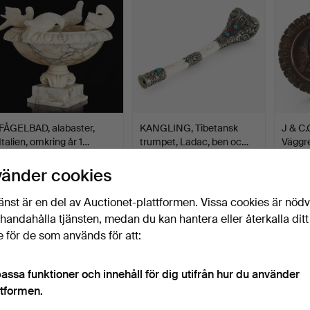
FÅGELBAD, alabaster,
KANGLING, Tibetansk
J & C
Italien, omkring år 1…
trumpet, Ladac, ben oc…
Väggrel
Klubbades 30 jun 2026
Klubbades 29 jun 2026
Klubba
vänder cookies
31 bud
11 bud
1 bud
359 USD
259 USD
43 U
änst är en del av Auctionet-plattformen. Vissa cookies är nöd
illhandahålla tjänsten, medan du kan hantera eller återkalla ditt
 för de som används för att:
assa funktioner och innehåll för dig utifrån hur du använder
ttformen.