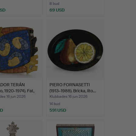
8 bud
USD
69 USD
ADOR TERÁN
PIERO FORNASETTI
o, 1920-1974). Fat,
(1913–1988). Bricka, lito…
des 16 jun 2026
Klubbades 16 jun 2026
14 bud
SD
591 USD