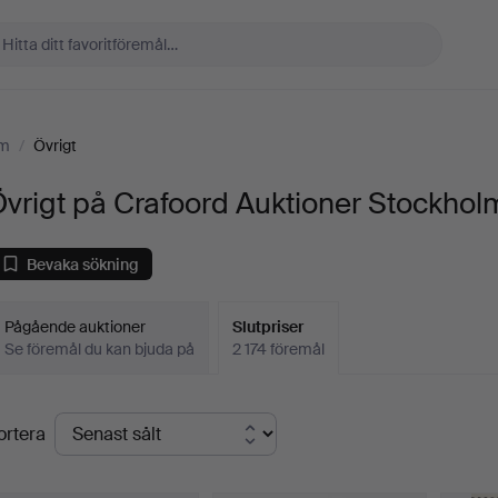
lm
/
Övrigt
vrigt på Crafoord Auktioner Stockhol
Bevaka sökning
Pågående auktioner
Slutpriser
Se föremål du kan bjuda på
2 174 föremål
lutpriser
ortera