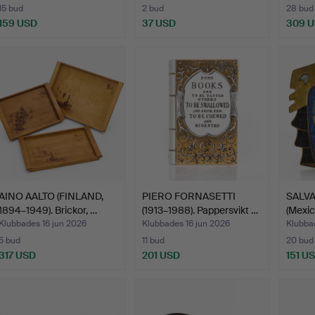
15 bud
2 bud
28 bud
159 USD
37 USD
309 
AINO AALTO (FINLAND,
PIERO FORNASETTI
SALV
1894–1949). Brickor, …
(1913–1988). Pappersvikt …
(Mexic
m…
Klubbades 16 jun 2026
Klubbades 16 jun 2026
Klubba
5 bud
11 bud
20 bud
317 USD
201 USD
151 U