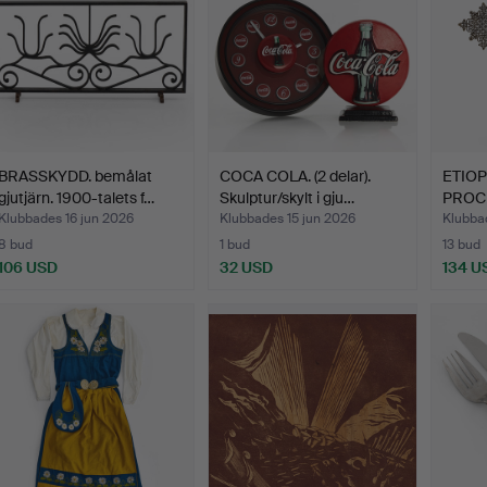
BRASSKYDD. bemålat
COCA COLA. (2 delar).
ETIOP
gjutjärn. 1900-talets f…
Skulptur/skylt i gju…
PROC
försil
Klubbades 16 jun 2026
Klubbades 15 jun 2026
Klubba
8 bud
1 bud
13 bud
106 USD
32 USD
134 U