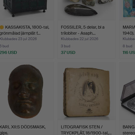
KASSAKISTA, 1800-tal,
FOSSILER, 5 delar, bl a
MARIA
grönmålad järnplåt f…
trilobiter - Asaph…
1940).
Klubbades 23 jul 2026
Klubbades 22 jul 2026
Klubbad
6 bud
3 bud
8 bud
296 USD
37 USD
116 U
valt
öremål
KARL XII:S DÖDSMASK,
LITOGRAFISK STEN /
BANG
gips.
TRYCKPLÅT, 18/1900-tal,…
stereo,