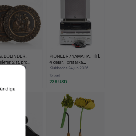
.G. BOLINDER.
PIONEER / YAMAHA. HiFi.
iefer, 2 st, bro…
4 delar. Förstärka…
des 26 jun 2026
Klubbades 24 jun 2026
15 bud
SD
236 USD
vändiga