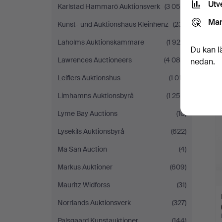
Utv
Karlstad Hammarö Auktionsverk
(3 054)
Mar
Kunst- und Auktionshaus Kleinhenz
(231)
Laholms Auktionskammare
(1 928)
Du kan l
Lawrences Auctioneers
(4 085)
nedan.
Leiflers Auktionshus
(1 017)
Limhamns Auktionsbyrå
(1 250)
Lyme Bay Auctions
(10)
Lysekils Auktionsbyrå
(622)
Ma San Auction
(4)
Markus Auktioner
(609)
Mauritz Widforss
(31)
Norrlands Auktionsverk
(327)
Palsgaard Kunstauktioner
(144)