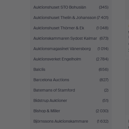
Auktionshuset STO Bohuslän
(345)
Auktionshuset Thelin & Johansson
(7 401)
Auktionshuset Thörner & Ek
(1 048)
Auktionskammaren Sydost Kalmar
(673)
Auktionsmagasinet Vänersborg
(1 014)
Ut
Auktionsverket Engelholm
(2 784)
f
Balclis
(656)
Barcelona Auctions
(827)
Batemans of Stamford
(2)
Bidstrup Auktioner
(51)
Bishop & Miller
(2 030)
Björnssons Auktionskammare
(1 632)