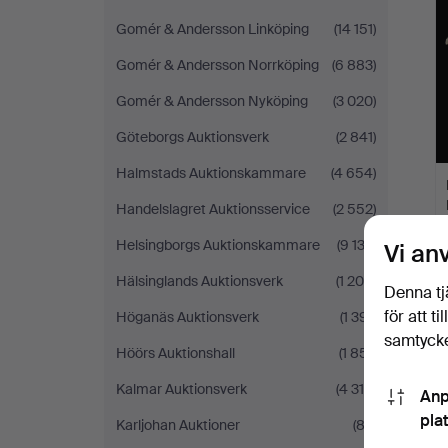
Gomér & Andersson Linköping
(14 151)
Gomér & Andersson Norrköping
(6 883)
Gomér & Andersson Nyköping
(3 020)
Göteborgs Auktionsverk
(2 841)
Halmstads Auktionskammare
(4 654)
Handelslagret Auktionsservice
(2 552)
Helsingborgs Auktionskammare
(9 132)
Vi an
Hälsinglands Auktionsverk
(1 208)
Denna tj
för att t
Höganäs Auktionsverk
(1 391)
samtycke
Höörs Auktionshall
(1 851)
Kalmar Auktionsverk
(4 318)
Anp
pla
Karljohan Auktioner
(83)