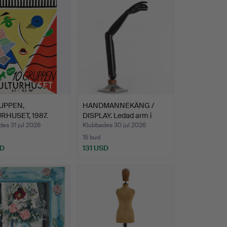
UPPEN,
HANDMANNEKÄNG /
RHUSET, 1987.
DISPLAY. Ledad arm i
svart…
es 31 jul 2026
Klubbades 30 jul 2026
15 bud
SD
131 USD