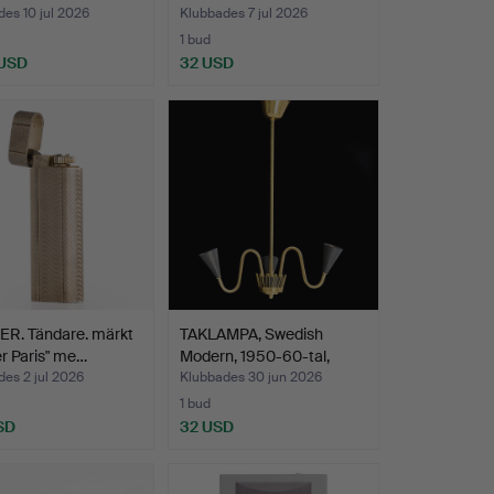
ende…
es 10 jul 2026
Klubbades 7 jul 2026
1 bud
 USD
32 USD
ER. Tändare. märkt
TAKLAMPA, Swedish
er Paris" me…
Modern, 1950-60-tal,
med…
es 2 jul 2026
Klubbades 30 jun 2026
1 bud
SD
32 USD