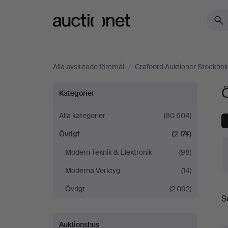
Auctionet.com
Alla avslutade föremål
/
Crafoord Auktioner Stockho
Övrigt
Ö
Kategorier
på
Alla kategorier
(80 604)
Övrigt
(2 174)
Crafoord
Modern Teknik & Elektronik
(98)
Auktioner
Moderna Verktyg
(14)
S
Stockholm
Övrigt
(2 062)
S
Auktionshus