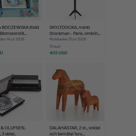
 BOCZEWSKA (född
SKYLTDOCKA, märkt
 Blomsterstill…
Stockman - Paris, omkrin…
es 14 jul 2026
Klubbades 13 jul 2026
15 bud
SD
403 USD
 & OLUFSEN,
DALAHÄSTAR, 2 st., snidat
 3 delar,
och bemålat furu…