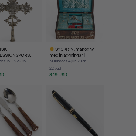
ISKT
SYSKRIN, mahogny
ESSIONSKORS,
med inläggningar i
vrad meta…
pärlem…
des 15 jun 2026
Klubbades 4 jun 2026
22 bud
SD
349 USD
Utvalt
föremål