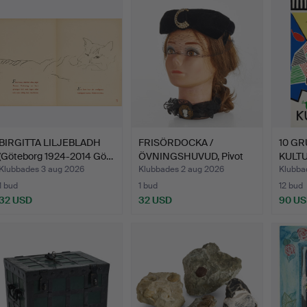
BIRGITTA LILJEBLADH
FRISÖRDOCKA /
10 GR
(Göteborg 1924-2014 Gö…
ÖVNINGSHUVUD, Pivot
KULTU
Point, S…
Klubbades 3 aug 2026
Klubbades 2 aug 2026
Klubbad
1 bud
1 bud
12 bud
32 USD
32 USD
90 U