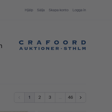
Hjälp
Sälja
Skapa konto
Logga in
m
1
2
3
…
46