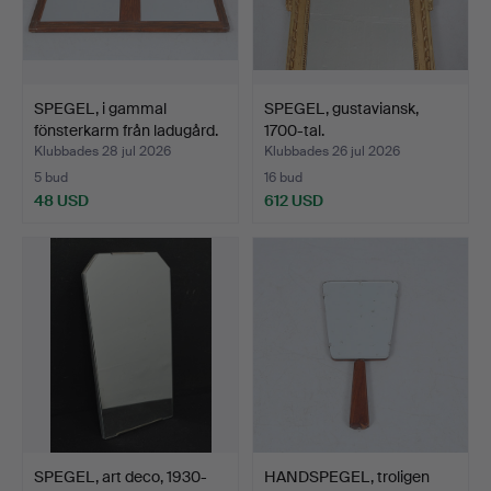
SPEGEL, i gammal
SPEGEL, gustaviansk,
fönsterkarm från ladugård.
1700-tal.
Klubbades 28 jul 2026
Klubbades 26 jul 2026
5 bud
16 bud
48 USD
612 USD
SPEGEL, art deco, 1930-
HANDSPEGEL, troligen