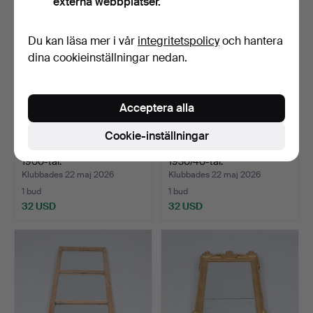
externa webbplatser.
Du kan läsa mer i vår
integritetspolicy
och hantera
dina cookieinställningar nedan.
Acceptera alla
Cookie-inställningar
SPEGEL, gustaviansk stil,
SPEGEL. bemålad,
1900-tal.
1930/40-tal.
Klubbades 22 maj 2026
Klubbades 22 maj 2026
1 bud
1 bud
32 USD
32 USD