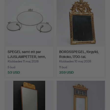
SPEGEL samt ett par
BORDSSPEGEL, förgylld,
LJUSLAMPETTER, tenn,
Rokoko, 1700-tal.
S…
Klubbades 11 maj 2026
Klubbades 10 maj 2026
5 bud
11 bud
53 USD
359 USD