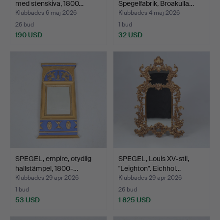
med stenskiva, 1800…
Spegelfabrik, Broakulla…
Klubbades 6 maj 2026
Klubbades 4 maj 2026
26 bud
1 bud
190 USD
32 USD
SPEGEL, empire, otydlig
SPEGEL, Louis XV-stil,
hallstämpel, 1800-…
"Leighton". Eichhol…
Klubbades 29 apr 2026
Klubbades 29 apr 2026
1 bud
26 bud
53 USD
1 825 USD