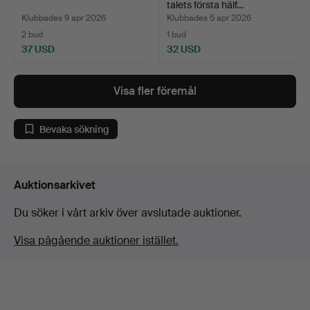
talets första hälf…
Klubbades 9 apr 2026
Klubbades 5 apr 2026
2 bud
1 bud
37 USD
32 USD
Visa fler föremål
Bevaka sökning
Auktionsarkivet
Du söker i vårt arkiv över avslutade auktioner.
Visa pågående auktioner istället.