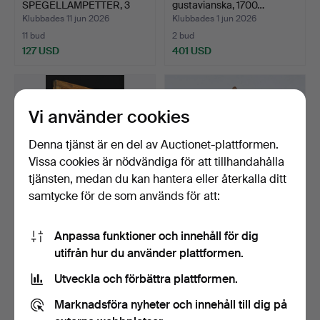
SPEGELLAMPETTER, 3
gustavianska, 1700…
delar, Swedi…
Klubbades 11 jun 2026
Klubbades 1 jun 2026
11 bud
2 bud
127 USD
401 USD
Vi använder cookies
Denna tjänst är en del av Auctionet-plattformen.
Vissa cookies är nödvändiga för att tillhandahålla
tjänsten, medan du kan hantera eller återkalla ditt
samtycke för de som används för att:
SPEGEL, omgjort fönster.,
SPEGEL, rokokostil,
Anpassa funktioner och innehåll för dig
1900 tal.
förgylld, 1900-tal.
utifrån hur du använder plattformen.
Klubbades 30 maj 2026
Klubbades 29 maj 2026
1 bud
5 bud
Utveckla och förbättra plattformen.
32 USD
106 USD
Marknadsföra nyheter och innehåll till dig på