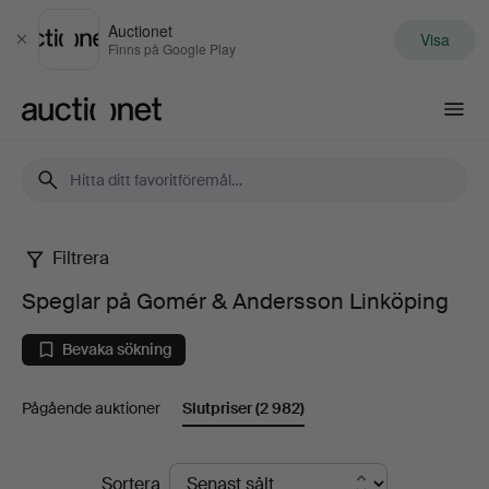
Auctionet
Visa
Stäng
Finns på Google Play
Auctionet.com
Filtrera
Speglar
Speglar på Gomér & Andersson Linköping
på
Bevaka sökning
Gomér
Pågående auktioner
Slutpriser
(2 982)
&
Andersson
Slutpriser
Sortera