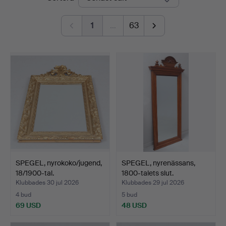
Linköping
1
…
63
SPEGEL, nyrokoko/jugend,
SPEGEL, nyrenässans,
18/1900-tal.
1800-talets slut.
Klubbades 30 jul 2026
Klubbades 29 jul 2026
4 bud
5 bud
69 USD
48 USD