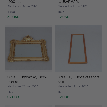
1900-tal.
LJUSARMAR,
Nyrenässans, 1…
Klubbades 15 maj 2026
Klubbades 13 maj 2026
4 bud
1 bud
59 USD
32 USD
SPEGEL, nyrokoko, 1800-
SPEGEL, 1900-talets andra
talet slut.
hälft.
Klubbades 12 maj 2026
Klubbades 12 maj 2026
1 bud
1 bud
32 USD
32 USD