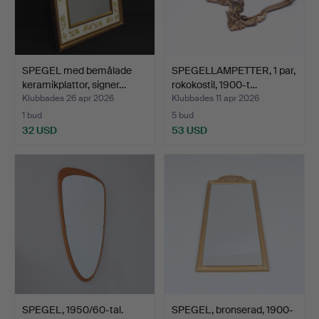
SPEGEL med bemålade
SPEGELLAMPETTER, 1 par,
keramikplattor, signer…
rokokostil, 1900-t…
Klubbades 26 apr 2026
Klubbades 11 apr 2026
1 bud
5 bud
32 USD
53 USD
SPEGEL, 1950/60-tal.
SPEGEL, bronserad, 1900-