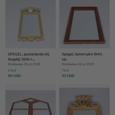
SPEGEL, gustaviansk stil,
Spegel, Senempire 1840-
förgylld, 1900-t…
tal.
Klubbades 28 jul 2026
Klubbades 28 jul 2026
2 bud
1 bud
85 USD
32 USD