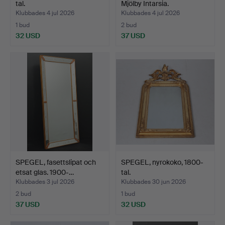
tal.
Mjölby Intarsia.
Klubbades 4 jul 2026
Klubbades 4 jul 2026
1 bud
2 bud
32 USD
37 USD
SPEGEL, fasettslipat och
SPEGEL, nyrokoko, 1800-
etsat glas. 1900-…
tal.
Klubbades 3 jul 2026
Klubbades 30 jun 2026
2 bud
1 bud
37 USD
32 USD