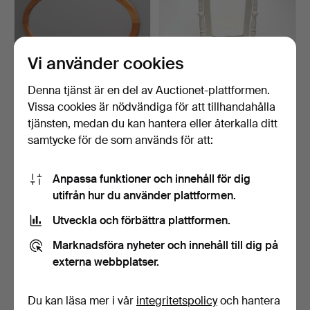
Vi använder cookies
Denna tjänst är en del av Auctionet-plattformen.
Vissa cookies är nödvändiga för att tillhandahålla
SPEGEL, oval, furu.
Pigtittare, 1900-tal.
tjänsten, medan du kan hantera eller återkalla ditt
4 dagar
4 dagar
samtycke för de som används för att:
Värdering
Värdering
85 USD
53 USD
Anpassa funktioner och innehåll för dig
utifrån hur du använder plattformen.
Utveckla och förbättra plattformen.
Marknadsföra nyheter och innehåll till dig på
externa webbplatser.
Du kan läsa mer i vår
integritetspolicy
och hantera