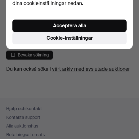
dina cookieinställningar nedan.
SPEGEL, med metallram.
SPEGEL.
Acceptera alla
4 dagar
5 dagar
Värdering
Värdering
Cookie-inställningar
85 USD
159 USD
Bevaka sökning
Du kan också söka i
vårt arkiv med avslutade auktioner
.
Sidfotsnavigation
Hjälp och kontakt
Kontakta support
Alla auktionshus
Betalningsalternativ