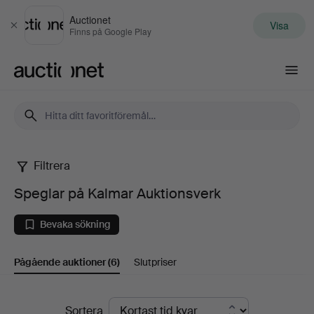
Auctionet
Visa
Stäng
Finns på Google Play
Auctionet.com
Filtrera
Speglar
Speglar på Kalmar Auktionsverk
på
Bevaka sökning
Kalmar
Pågående auktioner
(6)
Slutpriser
Auktionsverk
Pågående
Sortera