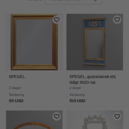
auktioner
SPEGEL.
SPEGEL, gustaviansk stil,
tidigt 1900-tal.
2 dagar
2 dagar
Värdering
Värdering
95 USD
159 USD