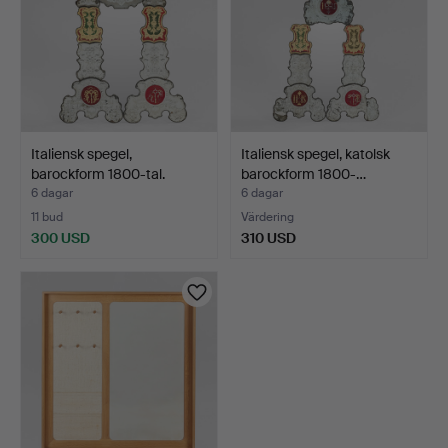
Italiensk spegel,
Italiensk spegel, katolsk
barockform 1800-tal.
barockform 1800-…
6 dagar
6 dagar
11 bud
Värdering
300 USD
310 USD