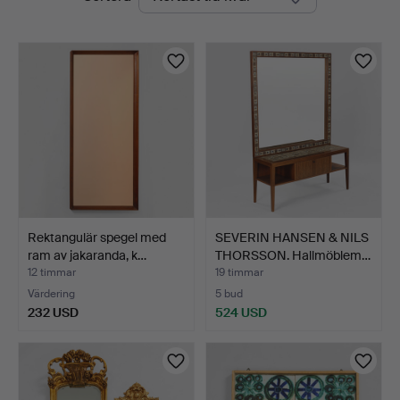
auktioner
Rektangulär spegel med
SEVERIN HANSEN & NILS
ram av jakaranda, k…
THORSSON. Hallmöblem…
12 timmar
19 timmar
Värdering
5 bud
232 USD
524 USD