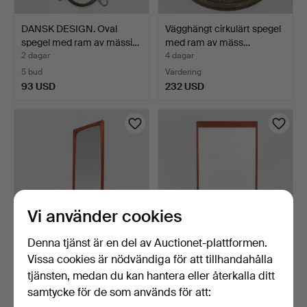
DANSK DESIGN. Oval
Vägghängt cirkulärt spegel
spegel med ram av mässi…
med ram av mäss…
2 dagar
4 dagar
5 bud
Värdering
93 USD
232 USD
Vi använder cookies
Denna tjänst är en del av Auctionet-plattformen.
Vissa cookies är nödvändiga för att tillhandahålla
Väggspegel med ram i
AKSEL KJERSGAARD
massiv teak och cirku…
(1921-97). Spegel av tea…
tjänsten, medan du kan hantera eller återkalla ditt
4 dagar
6 dagar
samtycke för de som används för att:
Värdering
2 bud