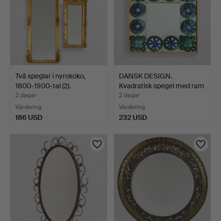
Två speglar i nyrokoko,
DANSK DESIGN.
1800-1900-tal (2).
Kvadratisk spegel med ram
av…
2 dagar
2 dagar
Värdering
Värdering
186 USD
232 USD