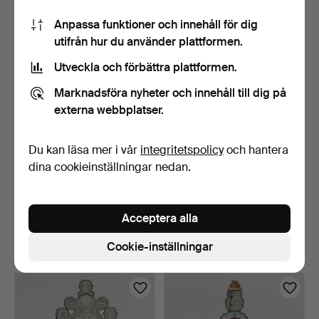
186 USD
174 USD
Anpassa funktioner och innehåll för dig
utifrån hur du använder plattformen.
Utveckla och förbättra plattformen.
Marknadsföra nyheter och innehåll till dig på
externa webbplatser.
Du kan läsa mer i vår
integritetspolicy
och hantera
dina cookieinställningar nedan.
DANSK DESIGN. ETT PAR
P. HERTZ. Bordspegel i
speglar av teak med …
rokokostil, front k…
Acceptera alla
6 dagar
6 dagar
1 bud
Värdering
Cookie-inställningar
47 USD
773 USD