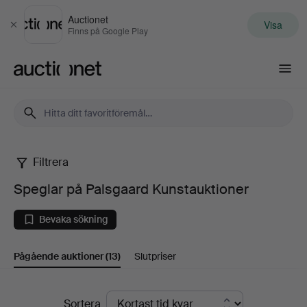
Auctionet
Visa
Stäng
Finns på Google Play
Auctionet.com
Filtrera
Speglar
Speglar på Palsgaard Kunstauktioner
på
Bevaka sökning
Palsgaard
Pågående auktioner
(13)
Slutpriser
Kunstauktioner
Pågående
Sortera