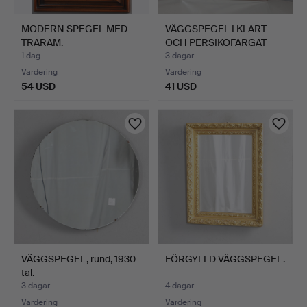
MODERN SPEGEL MED
VÄGGSPEGEL I KLART
TRÄRAM.
OCH PERSIKOFÄRGAT
GLAS.
1 dag
3 dagar
Värdering
Värdering
54 USD
41 USD
VÄGGSPEGEL, rund, 1930-
FÖRGYLLD VÄGGSPEGEL.
tal.
3 dagar
4 dagar
Värdering
Värdering