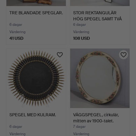
TRE BLANDADE SPEGLAR.
STOR REKTANGULÄR
HÖG SPEGEL SAMT TVÅ
ÖVRIG…
6 dagar
6 dagar
Värdering
Värdering
41 USD
108 USD
SPEGEL MED KULRAM.
VÄGGSPEGEL, cirkulär,
mitten av 1900-talet.
6 dagar
7 dagar
Värdering
Värdering