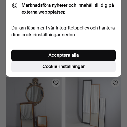
Marknadsföra nyheter och innehåll till dig på
externa webbplatser.
Du kan läsa mer i vår
integritetspolicy
och hantera
dina cookieinställningar nedan.
VIKTORIANSK SPEGEL
VÄGGSPEGEL I HELFIGUR
MED BRÄNNMÅLNING.
MED FURURAM.
Acceptera alla
5 dagar
5 dagar
Värdering
Värdering
Cookie-inställningar
54 USD
41 USD