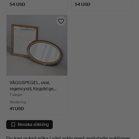
54 USD
54 USD
VÄGGSPEGEL, oval,
regencystil, förgylld ge…
7 dagar
Värdering
41 USD
Bevaka sökning
Du kan också söka i
vårt arkiv med avslutade auktioner
.