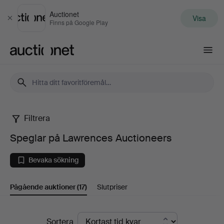
Auctionet
Visa
Stäng
Finns på Google Play
Auctionet.com
Filtrera
Speglar
Speglar på Lawrences Auctioneers
på
Bevaka sökning
Lawrences
Pågående auktioner
(17)
Slutpriser
Auctioneers
Pågående
Sortera