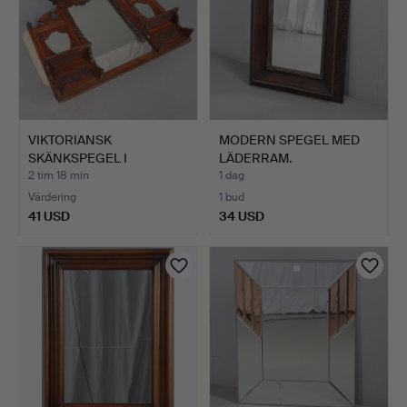
VIKTORIANSK
MODERN SPEGEL MED
SKÄNKSPEGEL I
LÄDERRAM.
MAHOGNY MED TRE …
2 tim 18 min
1 dag
Värdering
1 bud
41 USD
34 USD