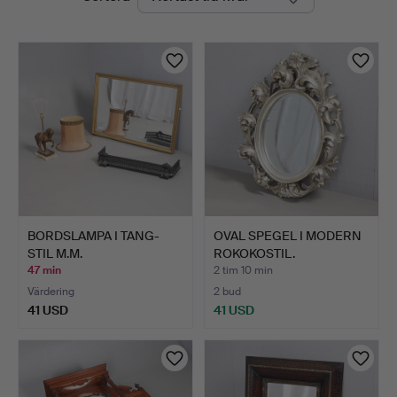
auktioner
BORDSLAMPA I TANG-
OVAL SPEGEL I MODERN
STIL M.M.
ROKOKOSTIL.
47 min
2 tim 10 min
Värdering
2 bud
41 USD
41 USD