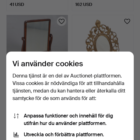
41 USD
162 USD
Vi använder cookies
Denna tjänst är en del av Auctionet-plattformen.
Vissa cookies är nödvändiga för att tillhandahålla
VIKTORIANSK SPEGEL I
SPEGEL PÅ STÖD,
MAHOGNY.
FÖRGYLLD.
tjänsten, medan du kan hantera eller återkalla ditt
4 dagar
5 dagar
samtycke för de som används för att:
Värdering
Värdering
41 USD
41 USD
Anpassa funktioner och innehåll för dig
utifrån hur du använder plattformen.
Utveckla och förbättra plattformen.