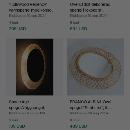
'Hollywood Regency'
Överdådigt dekorerad
väggspegel med konsol.
spegel i rokoko stil.
Klubbades 10 sep 2024
Klubbades 10 sep 2024
4 bud
6 bud
209 USD
694 USD
Space Age
FRANCO ALBINI. Oval
spegel/väggspegel,
spegel ”Sunburst”, Ita…
Tyskland, 197…
Klubbades 9 sep 2024
Klubbades 24 aug 2024
9 bud
10 bud
139 USD
489 USD