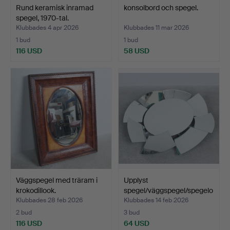
Rund keramisk inramad
konsolbord och spegel.
spegel, 1970-tal.
Klubbades 4 apr 2026
Klubbades 11 mar 2026
1 bud
1 bud
116 USD
58 USD
Väggspegel med träram i
Upplyst
krokodillook.
spegel/väggspegel/spegelo
bjekt.
Klubbades 28 feb 2026
Klubbades 14 feb 2026
2 bud
3 bud
116 USD
64 USD