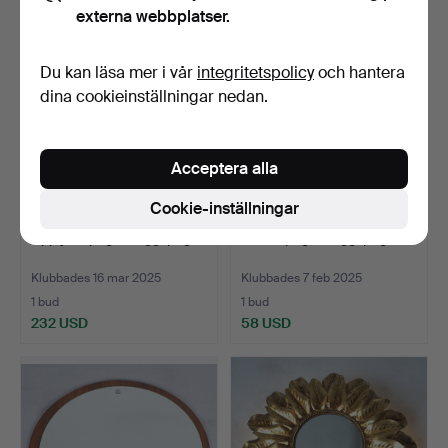
externa webbplatser.
Du kan läsa mer i vår
integritetspolicy
och hantera
dina cookieinställningar nedan.
Acceptera alla
Cookie-inställningar
Upplyst spegel/väggspegel.
Rund spegel/väggspegel.
Klubbades 16 mar 2025
Klubbades 7 feb 2025
1 bud
1 bud
232 USD
58 USD