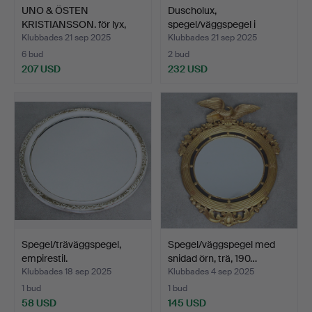
UNO & ÖSTEN
Duscholux,
KRISTIANSSON. för lyx,
spegel/väggspegel i
speglar…
isglaslook,…
Klubbades 21 sep 2025
Klubbades 21 sep 2025
6 bud
2 bud
207 USD
232 USD
Spegel/träväggspegel,
Spegel/väggspegel med
empirestil.
snidad örn, trä, 190…
Klubbades 18 sep 2025
Klubbades 4 sep 2025
1 bud
1 bud
58 USD
145 USD