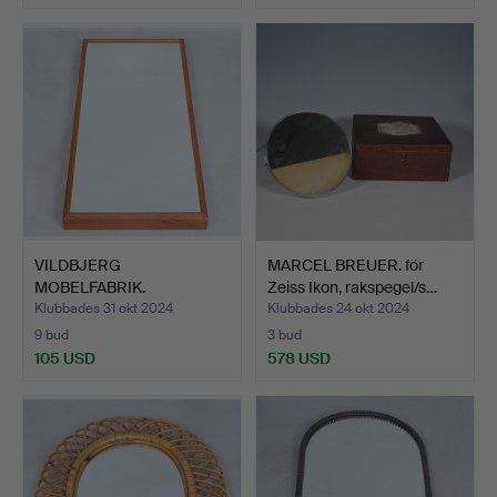
VILDBJERG
MARCEL BREUER. för
MOBELFABRIK.
Zeiss Ikon, rakspegel/s…
Teakspegel, Danmark…
Klubbades 31 okt 2024
Klubbades 24 okt 2024
9 bud
3 bud
105 USD
578 USD