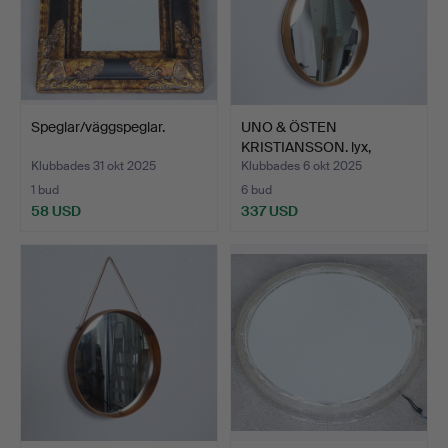
Speglar/väggspeglar.
UNO & ÖSTEN
KRISTIANSSON. lyx,
spegel, läd…
Klubbades 31 okt 2025
Klubbades 6 okt 2025
1 bud
6 bud
58 USD
337 USD