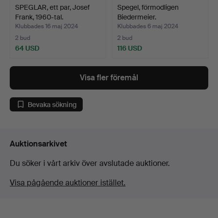
SPEGLAR, ett par, Josef
Spegel, förmodligen
Frank, 1960-tal.
Biedermeier.
Klubbades 16 maj 2024
Klubbades 6 maj 2024
2 bud
2 bud
64 USD
116 USD
Visa fler föremål
Bevaka sökning
Auktionsarkivet
Du söker i vårt arkiv över avslutade auktioner.
Visa pågående auktioner istället.