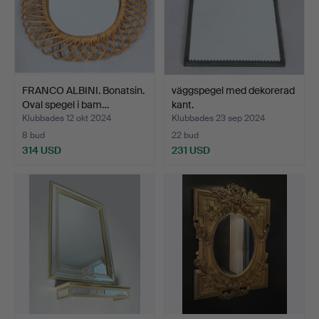
FRANCO ALBINI. Bonatsin.
väggspegel med dekorerad
Oval spegel i bam…
kant.
Klubbades 12 okt 2024
Klubbades 23 sep 2024
8 bud
22 bud
314 USD
231 USD