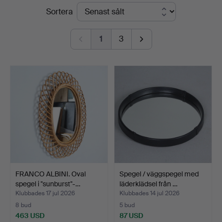
Slutpriser
Sortera
1
3
FRANCO ALBINI. Oval
Spegel / väggspegel med
spegel i ''sunburst''-…
läderklädsel från …
Klubbades 17 jul 2026
Klubbades 14 jul 2026
8 bud
5 bud
463 USD
87 USD