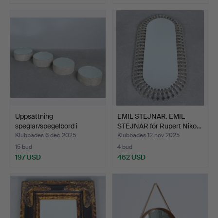
Uppsättning
EMIL STEJNAR. EMIL
speglar/spegelbord i
STEJNAR för Rupert Niko…
betonguts…
Klubbades 6 dec 2025
Klubbades 12 nov 2025
15 bud
4 bud
197 USD
462 USD