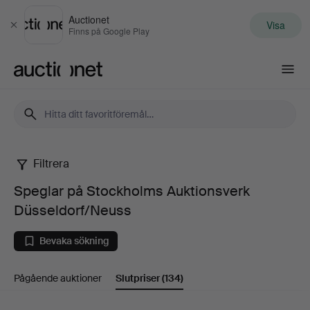
Auctionet
Visa
Stäng
Finns på Google Play
Auctionet.com
Filtrera
Speglar
Speglar på Stockholms Auktionsverk
på
Düsseldorf/Neuss
Stockholms
Bevaka sökning
Auktionsverk
Pågående auktioner
Slutpriser
(134)
Düsseldorf/Neuss