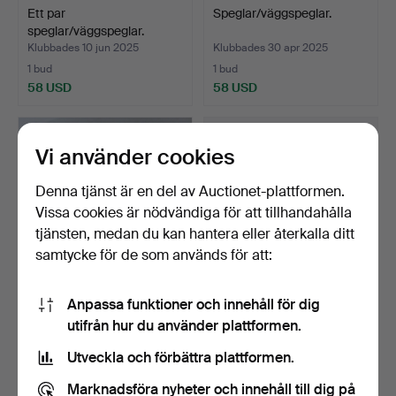
Ett par
Speglar/väggspeglar.
speglar/väggspeglar.
Klubbades 10 jun 2025
Klubbades 30 apr 2025
1 bud
1 bud
58 USD
58 USD
Vi använder cookies
Denna tjänst är en del av Auctionet-plattformen.
Vissa cookies är nödvändiga för att tillhandahålla
tjänsten, medan du kan hantera eller återkalla ditt
samtycke för de som används för att:
Anpassa funktioner och innehåll för dig
Venetiansk spegel.
Stor spegel/väggspegel.
utifrån hur du använder plattformen.
Klubbades 25 apr 2025
Klubbades 8 apr 2025
Utveckla och förbättra plattformen.
4 bud
3 bud
71 USD
173 USD
Marknadsföra nyheter och innehåll till dig på