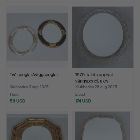
Två speglar/väggspeglar.
1970-talets upplyst
väggspegel, akryl.
Klubbades 3 sep 2025
Klubbades 28 aug 2025
1 bud
2 bud
58 USD
174 USD