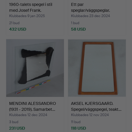
1960-talets spegel i stil
Ett par
med Josef Frank.
speglar/väggspeglar.
Klubbades 9 jan 2025
Klubbades 23 dec 2024
21 bud
1 bud
432 USD
58 USD
MENDINI ALESSANDRO
AKSEL KJERSGAARD.
(1931 - 2019). Samarbet…
Spegel/väggspegel, teakt…
Klubbades 12 dec 2024
Klubbades 12 nov 2024
3 bud
11 bud
231 USD
118 USD