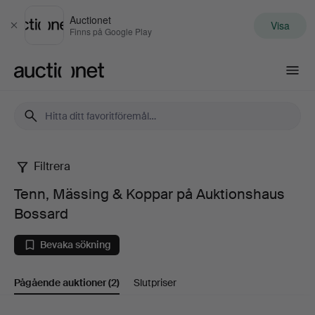
Auctionet
Visa
Stäng
Finns på Google Play
Auctionet.com
Filtrera
Tenn,
Tenn, Mässing & Koppar på Auktionshaus
Mässing
Bossard
&
Bevaka sökning
Koppar
Pågående auktioner
(2)
Slutpriser
på