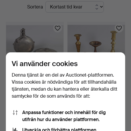
Pågående
Sortera
Auktionshaus
auktioner
Bossard
Vi använder cookies
Denna tjänst är en del av Auctionet-plattformen.
Vissa cookies är nödvändiga för att tillhandahålla
TENNFLASKA, BRICKA
5 gamla
tjänsten, medan du kan hantera eller återkalla ditt
M.M.
mässingsljusstakar.
samtycke för de som används för att:
1 dag
3 dagar
Värdering
Värdering
58 USD
47 USD
Anpassa funktioner och innehåll för dig
utifrån hur du använder plattformen.
Bevaka sökning
Utveckla och förbättra plattformen.