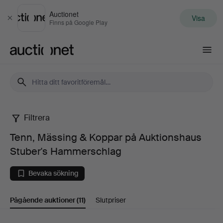
Auctionet
Visa
Stäng
Finns på Google Play
Auctionet.com
Filtrera
Tenn,
Tenn, Mässing & Koppar på Auktionshaus
Mässing
Stuber's Hammerschlag
&
Bevaka sökning
Koppar
Pågående auktioner
(11)
Slutpriser
på