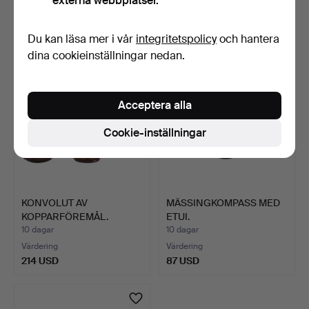
externa webbplatser.
Värdering
1 bud
168 USD
64 USD
Du kan läsa mer i vår
integritetspolicy
och hantera
dina cookieinställningar nedan.
Acceptera alla
Cookie-inställningar
KONVOLUT AV
MÄSSINGKOMPASS MED
KOPPARFÖREMÅL.
ETUI.
10 dagar
10 dagar
Värdering
Värdering
214 USD
87 USD