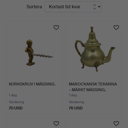
Pågående
Sortera
Auktionshaus
auktioner
Stuber's
Hammerschlag
KORKSKRUV I MÄSSING.
MAROCKANSK TEKANNA
– MÄRKT MÄSSING,
FYRBEN…
1 dag
1 dag
Värdering
Värdering
70 USD
76 USD