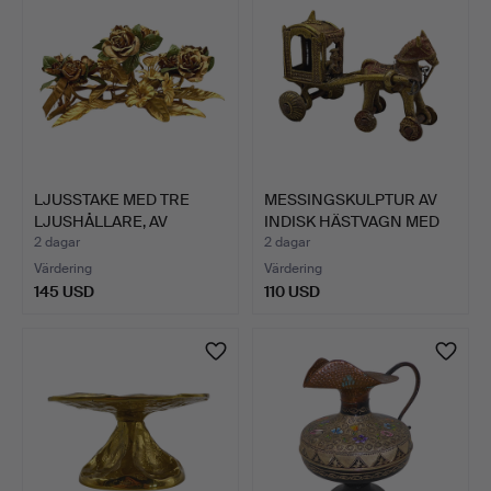
LJUSSTAKE MED TRE
MESSINGSKULPTUR AV
LJUSHÅLLARE, AV
INDISK HÄSTVAGN MED
FÖRGYLLD…
KUS…
2 dagar
2 dagar
Värdering
Värdering
145 USD
110 USD