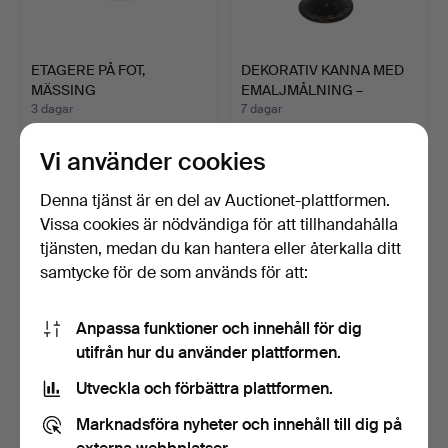
ETAGERE PÅ FOT,
DEKORATIV KANNA MED
MÄSSING
EMALJMÅLNING –
HANDPOLERAD.
KOPPAR …
3 dagar
7 dagar
Värdering
Värdering
70 USD
87 USD
Vi använder cookies
Denna tjänst är en del av Auctionet-plattformen.
Vissa cookies är nödvändiga för att tillhandahålla
tjänsten, medan du kan hantera eller återkalla ditt
samtycke för de som används för att:
Anpassa funktioner och innehåll för dig
utifrån hur du använder plattformen.
Utveckla och förbättra plattformen.
5-ARMS KANDELABER
KUPPAR-TESERVIS
Marknadsföra nyheter och innehåll till dig på
FRÅN BMF I MÄSSING.
”EUGEN ZINT” MED
SCHOTT MA…
9 dagar
9 dagar